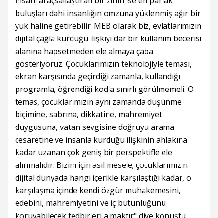
İnsanı araçsallaştıran bir zihin ise en parlak
buluşları dahi insanlığın omzuna yüklenmiş ağır bir
yük haline getirebilir. MEB olarak biz, evlatlarımızın
dijital çağla kurduğu ilişkiyi dar bir kullanım becerisi
alanına hapsetmeden ele almaya çaba
gösteriyoruz. Çocuklarımızın teknolojiyle teması,
ekran karşısında geçirdiği zamanla, kullandığı
programla, öğrendiği kodla sınırlı görülmemeli. O
temas, çocuklarımızın aynı zamanda düşünme
biçimine, sabrına, dikkatine, mahremiyet
duygusuna, vatan sevgisine doğruyu arama
cesaretine ve insanla kurduğu ilişkinin ahlakına
kadar uzanan çok geniş bir perspektifle ele
alınmalıdır. Bizim için asıl mesele; çocuklarımızın
dijital dünyada hangi içerikle karşılaştığı kadar, o
karşılaşma içinde kendi özgür muhakemesini,
edebini, mahremiyetini ve iç bütünlüğünü
koruyabilecek tedbirleri almaktır" diye konuştu.