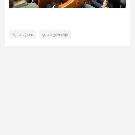
dijital eğitim
çocuk güvenliği