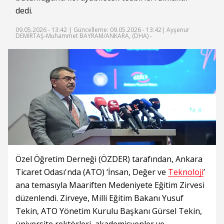
dedi.
09.05.2026 - 13:42 |
Güncelleme: 09.05.2026 - 13:42
| Ayşenur
DEMİRTAŞ-Muhammet BAYRAM/ANKARA, (DHA) -
Özel Öğretim Derneği (ÖZDER) tarafından, Ankara
Ticaret Odası'nda (ATO) ‘İnsan, Değer ve
Teknoloji
’
ana temasıyla Maariften Medeniyete Eğitim Zirvesi
düzenlendi. Zirveye, Milli Eğitim Bakanı Yusuf
Tekin, ATO Yönetim Kurulu Başkanı Gürsel Tekin,