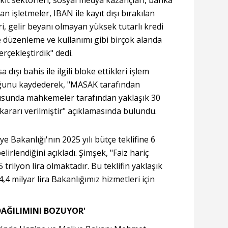
yakıt sektörleri, sosyal medya kazançları, banka
n işletmeler, IBAN ile kayıt dışı bırakılan
ri, gelir beyanı olmayan yüksek tutarlı kredi
e düzenleme ve kullanımı gibi birçok alanda
rçekleştirdik" dedi.
 dışı bahis ile ilgili bloke ettikleri işlem
duğunu kaydederek, "MASAK tarafından
usunda mahkemeler tarafından yaklaşık 30
 kararı verilmiştir" açıklamasında bulundu.
 Bakanlığı'nın 2025 yılı bütçe teklifine 6
elirlendiğini açıkladı. Şimşek, "Faiz hariç
 trilyon lira olmaktadır. Bu teklifin yaklaşık
,4 milyar lira Bakanlığımız hizmetleri için
DAĞILIMINI BOZUYOR'