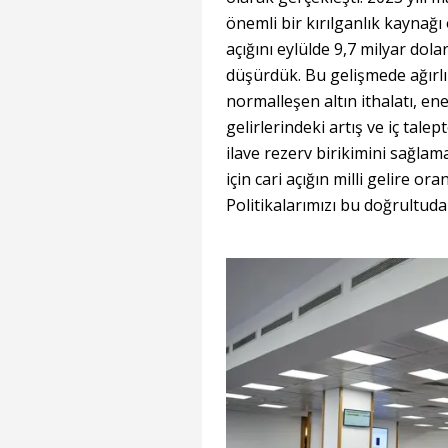
önemli bir kırılganlık kaynağı o
açığını eylülde 9,7 milyar dola
düşürdük. Bu gelişmede ağırlık
normalleşen altın ithalatı, ene
gelirlerindeki artış ve iç tal
ilave rezerv birikimini sağlam
için cari açığın milli gelire or
Politikalarımızı bu doğrultuda