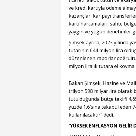
ticareti, alkol, tütün ve akar
ve kredi kartıyla ödeme almaya
kazançlar, kar payı transferle
kartı harcamaları, sahte belg
yaygın ve yoğun denetimler ge
Şimşek ayrıca, 2023 yılında yasa
tutarının 644 milyon lira ol
düzenlenen raporlar doğrult
milyon liralık tutara el koyma
Bakan Şimşek, Hazine ve Maliye
trilyon 598 milyar lira olarak b
tutulduğunda bütçe teklifi 4,65
yüzde 1,6’sına tekabül eden 74
kullanılacaktır" dedi.
'YÜKSEK ENFLASYON GELİR 