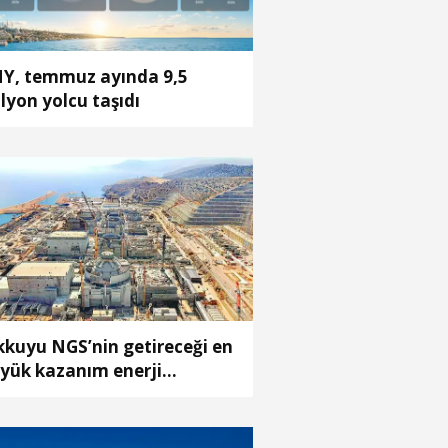
Y, temmuz ayında 9,5
lyon yolcu taşıdı
kkuyu NGS’nin getireceği en
yük kazanım enerji
liyetlerindeki düşüş olacak’