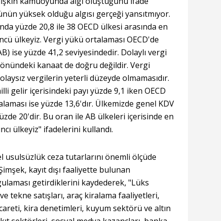
lişkin kamuoyunda algı oluştuğunu ifade
ünün yüksek olduğu algısı gerçeği yansıtmıyor.
nda yüzde 20,8 ile 38 OECD ülkesi arasında en
ncü ülkeyiz. Vergi yükü ortalaması OECD'de
AB) ise yüzde 41,2 seviyesindedir. Dolaylı vergi
nündeki kanaat de doğru değildir. Vergi
olaysız vergilerin yeterli düzeyde olmamasıdır.
lli gelir içerisindeki payı yüzde 9,1 iken OECD
alaması ise yüzde 13,6'dır. Ülkemizde genel KDV
zde 20'dir. Bu oran ile AB ülkeleri içerisinde en
cı ülkeyiz" ifadelerini kullandı.
l usulsüzlük ceza tutarlarını önemli ölçüde
Şimşek, kayıt dışı faaliyette bulunan
gulaması getirdiklerini kaydederek, "Lüks
ve tekne satışları, araç kiralama faaliyetleri,
icareti, kira denetimleri, kuyum sektörü ve altın