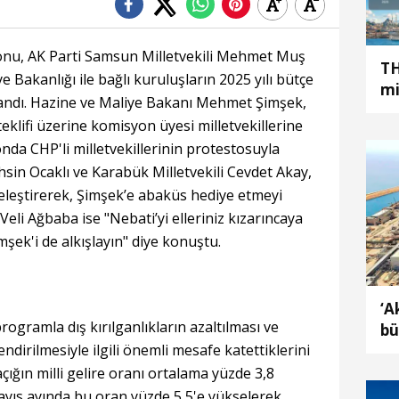
u, AK Parti Samsun Milletvekili Mehmet Muş
TH
 Bakanlığı ile bağlı kuruluşların 2025 yılı bütçe
mi
landı. Hazine ve Maliye Bakanı Mehmet Şimşek,
teklifi üzerine komisyon üyesi milletvekillerine
da CHP'li milletvekillerinin protestosuyla
ahsin Ocaklı ve Karabük Milletvekili Cevdet Akay,
eleştirerek, Şimşek’e abaküs hediye etmeyi
i Veli Ağbaba ise "Nebati’yi elleriniz kızarıncaya
şek'i de alkışlayın" diye konuştu.
‘A
programla dış kırılganlıkların azaltılması ve
bü
ndirilmesiyle ilgili önemli mesafe katettiklerini
ma
 açığın milli gelire oranı ortalama yüzde 3,8
mayıs ayında bu oran yüzde 5,5'e yükselerek