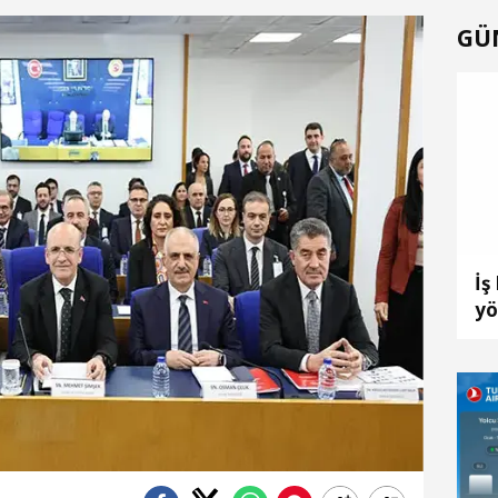
GÜ
İş
yö