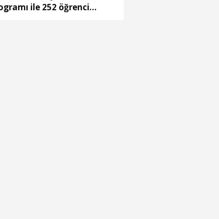
ogramı ile 252 öğrenci
riyerine ilk adımı attı