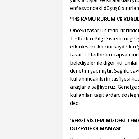
yıllık artışlar ve kiralardaki
enflasyondaki düşüşü sınırlam
'145 KAMU KURUM VE KURU
Önceki tasarruf tedbirlerinde
Tedbirleri Bilgi Sistemi'ni gel
etkinleştirdiklerini kayded
tasarruf tedbirleri kapsamında 
belediyeler ile diğer kuruml
denetim yapmıştır. Sağlık, sav
kullanımdakilerin tasfiyesi k
araçlarla sağlıyoruz. Genelge
kullanılan taşıtlardan, sözleş
dedi.
'VERGİ SİSTEMİMİZDEKİ TEM
DÜZEYDE OLMAMASI’