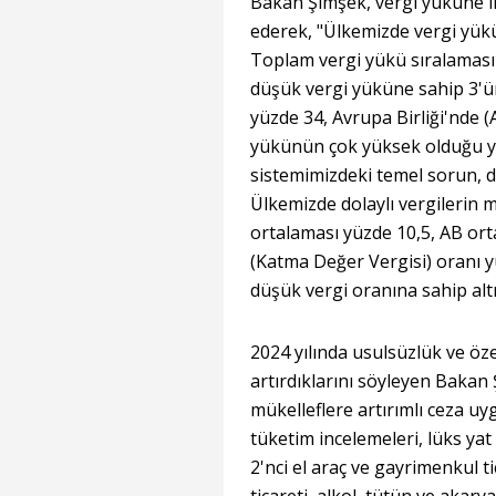
Bakan Şimşek, vergi yüküne i
ederek, "Ülkemizde vergi yük
Toplam vergi yükü sıralaması
düşük vergi yüküne sahip 3'ü
yüzde 34, Avrupa Birliği'nde (
yükünün çok yüksek olduğu yö
sistemimizdeki temel sorun, d
Ülkemizde dolaylı vergilerin mi
ortalaması yüzde 10,5, AB ort
(Katma Değer Vergisi) oranı yü
düşük vergi oranına sahip altın
2024 yılında usulsüzlük ve öze
artırdıklarını söyleyen Bakan 
mükelleflere artırımlı ceza uy
tüketim incelemeleri, lüks yat 
2'nci el araç ve gayrimenkul t