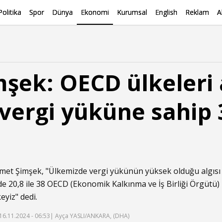
Politika
Spor
Dünya
Ekonomi
Kurumsal
English
Reklam
A
şek: OECD ülkeleri
vergi yüküne sahip 
et Şimşek, "Ülkemizde vergi yükünün yüksek olduğu algısı
e 20,8 ile 38 OECD (Ekonomik Kalkınma ve İş Birliği Örgütü)
eyiz" dedi.
16.11.2024 - 06:53
| Ayça YASLI/ANKARA, (DHA)