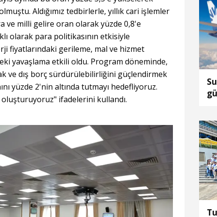
lmuştu. Aldığımız tedbirlerle, yıllık cari işlemler
ra ve milli gelire oran olarak yüzde 0,8'e
lı olarak para politikasının etkisiyle
rji fiyatlarındaki gerileme, mal ve hizmet
epteki yavaşlama etkili oldu. Program döneminde,
ak ve dış borç sürdürülebilirliğini güçlendirmek
Su
anını yüzde 2'nin altında tutmayı hedefliyoruz.
gü
 oluşturuyoruz" ifadelerini kullandı.
Tu