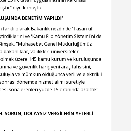
 yüzde 25'lik tavan uygulamasının kalkması
ıştır" diye konuştu.
LUŞUNDA DENETİM YAPILDI'
n farklı olarak Bakanlık nezdinde 'Tasarruf
iştirdiklerini ve 'Kamu Filo Yönetim Sistemi'ni de
en Şimşek, "Muhasebat Genel Müdürlüğümüz
bakanlıklar, valilikler, üniversiteler,
ar olmak üzere 145 kamu kurum ve kuruluşunda
unma ve güvenlik hariç yeni araç tahsisini,
oşuluyla ve mümkün olduğunca yerli ve elektrikli
 sonrası dönemde hizmet alımı suretiyle
mesi sona erenleri yüzde 15 oranında azalttık"
EL SORUN, DOLAYSIZ VERGİLERİN YETERLİ