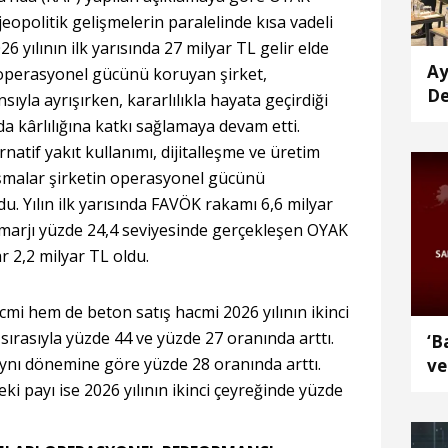
politik gelişmelerin paralelinde kısa vadeli
6 yılının ilk yarısında 27 milyar TL gelir elde
Ay
ve operasyonel gücünü koruyan şirket,
De
yla ayrışırken, kararlılıkla hayata geçirdiği
'e
da kârlılığına katkı sağlamaya devam etti.
ge
ternatif yakıt kullanımı, dijitalleşme ve üretim
şmalar şirketin operasyonel gücünü
du. Yılın ilk yarısında FAVÖK rakamı 6,6 milyar
 marjı yüzde 24,4 seviyesinde gerçekleşen OYAK
r 2,2 milyar TL oldu.
cmi hem de beton satış hacmi 2026 yılının ikinci
 sırasıyla yüzde 44 ve yüzde 27 oranında arttı.
‘B
 aynı dönemine göre yüzde 28 oranında arttı.
ve
An
eki payı ise 2026 yılının ikinci çeyreğinde yüzde