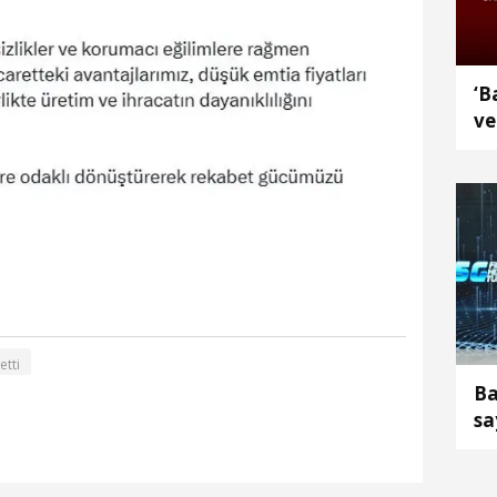
‘B
ve
An
tti
Ba
sa
ul