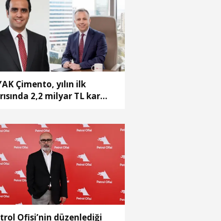
AK Çimento, yılın ilk
rısında 2,2 milyar TL kar
de etti
trol Ofisi’nin düzenlediği