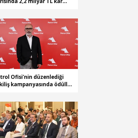
rısında 2,2 milyar TL kar
de etti
trol Ofisi’nin düzenlediği
kiliş kampanyasında ödüller
hiplerini buldu