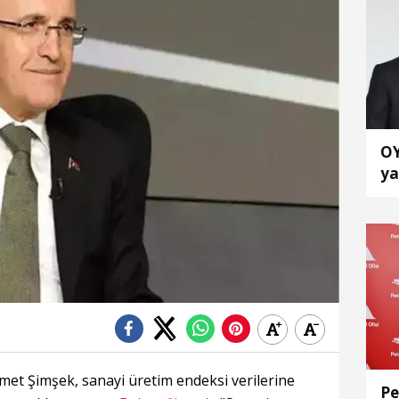
OY
ya
el
et Şimşek, sanayi üretim endeksi verilerine
Pe