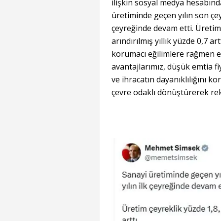
ilişkin sosyal medya hesabınd
üretiminde geçen yılın son çe
çeyreğinde devam etti. Üretim
arındırılmış yıllık yüzde 0,7 ar
korumacı eğilimlere rağmen ek
avantajlarımız, düşük emtia fi
ve ihracatın dayanıklılığını k
çevre odaklı dönüştürerek rek