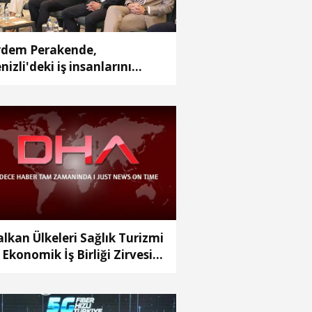
dem Perakende,
nizli'deki iş insanlarını
nerji' gündemiyle bir araya
tirdi
alkan Ülkeleri Sağlık Turizmi
 Ekonomik İş Birliği Zirvesi’
kara’da gerçekleştirilecek