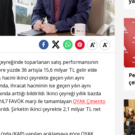
ya
el
i çeyreğinde toparlanan satış performansının
re yüzde 36 artışla 15,6 milyar TL gelir elde
Pe
ş hacmi ikinci çeyrekte geçen yılın aynı
çe
a, ihracat hacminin ise geçen yılın aynı
sa
 arttığı bildirildi. İkinci çeyreği yıllık bazda
 24,7 FAVÖK marjı ile tamamlayan
OYAK Çimento
rıldı. Şirketin ikinci çeyrekte 2,1 milyar TL net
’nda (KAP) yapılan açıklamaya göre OYAK