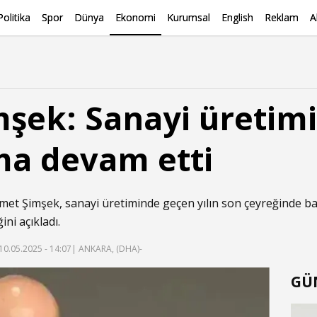
Politika
Spor
Dünya
Ekonomi
Kurumsal
English
Reklam
A
şek: Sanayi üretim
ma devam etti
et Şimşek, sanayi üretiminde geçen yılın son çeyreğinde b
ini açıkladı.
10.05.2025 - 14:07
| ANKARA, (DHA)-
GÜ