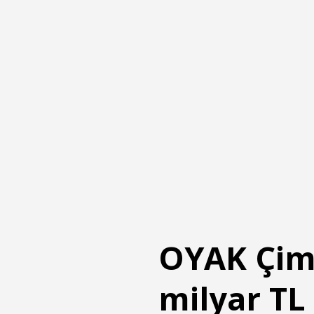
OYAK Çimen
milyar TL 