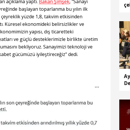
an açıklama yaptı.
Bakan Şimşek
, "Sanayi
çe
yreğinde başlayan toparlanma bu yılın ilk
sa
 çeyreklik yüzde 1,8, takvim etkisinden
ttı. Küresel ekonomideki belirsizlikler ve
onomimizin yapısı, dış ticaretteki
yatları ve güçlü desteklerimizle birlikte üretim
orumasını bekliyoruz. Sanayimizi teknoloji ve
abet gücümüzü iyileştireceğiz" dedi.
Ay
De
'e
ge