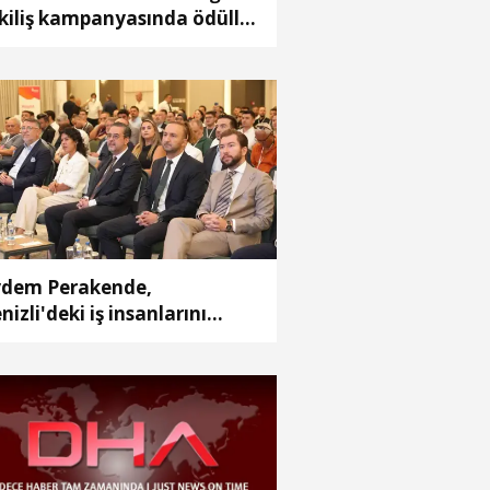
kiliş kampanyasında ödüller
hiplerini buldu
dem Perakende,
nizli'deki iş insanlarını
nerji' gündemiyle bir araya
tirdi