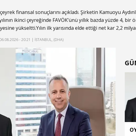
nci çeyrek finansal sonuçlarını açıkladı. Şirketin Kamuoyu Ayd
ılının ikinci çeyreğinde FAVÖK’ünü yıllık bazda yüzde 4, bir 
esine yükseltti.Yılın ilk yarısında elde ettiği net kar 2,2 mily
06.08.2026 - 20:21
| İSTANBUL, (DHA)
GÜ
OY