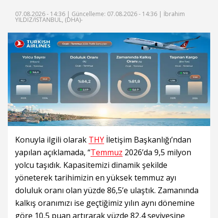
07.08.2026 - 14:36 |
Güncelleme: 07.08.2026 - 14:36
| İbrahim
YILDIZ/İSTANBUL, (DHA)-
Konuyla ilgili olarak
THY
İletişim Başkanlığı’ndan
yapılan açıklamada, “
Temmuz
2026’da 9,5 milyon
yolcu taşıdık. Kapasitemizi dinamik şekilde
yöneterek tarihimizin en yüksek temmuz ayı
doluluk oranı olan yüzde 86,5’e ulaştık. Zamanında
kalkış oranımızı ise geçtiğimiz yılın aynı dönemine
göre 10,5 puan artırarak yüzde 82,4 seviyesine