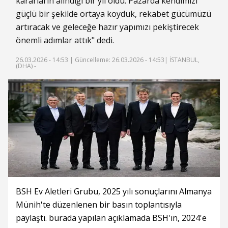
kararların alındığı bir yıl oldu. Pazarda kendimizi
güçlü bir şekilde ortaya koyduk, rekabet gücümüzü
artıracak ve geleceğe hazır yapımızı pekiştirecek
önemli adımlar attık" dedi.
26.03.2026 - 14:53 |
Güncelleme: 26.03.2026 - 14:53
| İSTANBUL,
(DHA) -
BSH Ev Aletleri Grubu, 2025 yılı sonuçlarını Almanya
Münih'te düzenlenen bir basın toplantısıyla
paylaştı. burada yapılan açıklamada BSH'ın, 2024'e