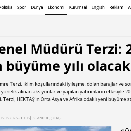
Politika
Spor
Dünya
Ekonomi
Kurumsal
English
Reklam
A
nel Müdürü Terzi: 2
in büyüme yılı olacak
 Terzi, iklim koşullarındaki iyileşme, dolan barajlar ve son 
 yönelik alınan aksiyonlar ve yapılan yatırımların etkisiyle 20
ti. Terzi, HEKTAŞ’ın Orta Asya ve Afrika odaklı yeni büyüme st
06.06.2026 - 10:08
| İSTANBUL, (DHA)-