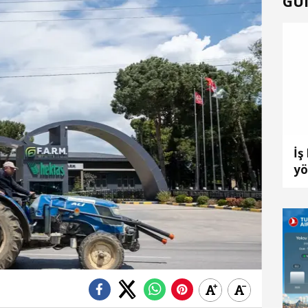
GÜ
İş
yö