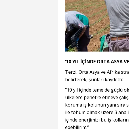
‘10 YIL İÇİNDE ORTA ASYA V
Terzi, Orta Asya ve Afrika stra
belirterek, şunları kaydetti:
“10 yıl içinde temelde güçlü o
ülkelere penetre etmeye çalış
koruma iş kolunun yanı sıra sı
ile tohum olmak üzere 3 ana i
içinde enerjimizi bu iş kolları
edebilirim.”