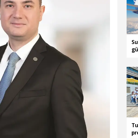
Su
gü
Tu
pr