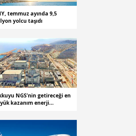
Y, temmuz ayında 9,5
lyon yolcu taşıdı
kkuyu NGS’nin getireceği en
yük kazanım enerji
liyetlerindeki düşüş olacak’