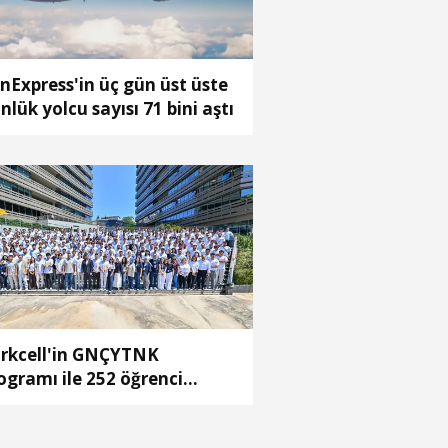
nExpress'in üç gün üst üste
nlük yolcu sayısı 71 bini aştı
rkcell'in GNÇYTNK
ogramı ile 252 öğrenci
riyerine ilk adımı attı