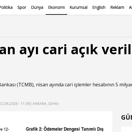
Politika
Spor
Dünya
Ekonomi
Kurumsal
English
Reklam
A
n ayı cari açık veril
ankası (
TCMB
), nisan ayında cari işlemler hesabının 5 mily
12.06.2026 - 11:09
| ANKARA, (DHA)-
GÜ