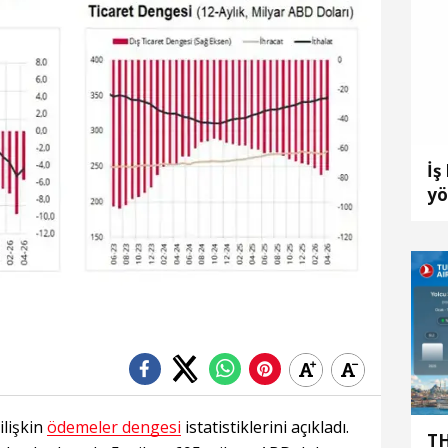
İş
yö
ilişkin
ödemeler dengesi
istatistiklerini açıkladı.
TH