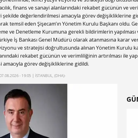
ılık, finans ve sanayi alanlarındaki rekabet gücünün ve veriml
yi şekilde değerlendirilmesi amacıyla görev değişikliklerine gid
olarak temsil eden Şişecam’ın Yönetim Kurulu Başkanı oldu. G
eme ve Denetleme Kurumuna gerekli bildirimlerin yapılması v
a Türkiye İş Bankası Genel Müdürü olarak atanmasına karar ver
l vizyonu ve stratejisi doğrultusunda alınan Yönetim Kurulu k
lanındaki rekabet gücünün ve verimliliğinin artırılması ile yap
i amacıyla görev değişikliklerine gidildi.
07.08.2026 - 19:05
| İSTANBUL, (DHA)-
GÜ