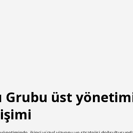
ı Grubu üst yönetim
işimi
önetiminde, ikinci yüzyıl vizyonu ve stratejisi doğrultusun