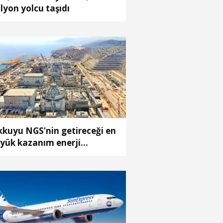
lyon yolcu taşıdı
kkuyu NGS’nin getireceği en
yük kazanım enerji
liyetlerindeki düşüş olacak’