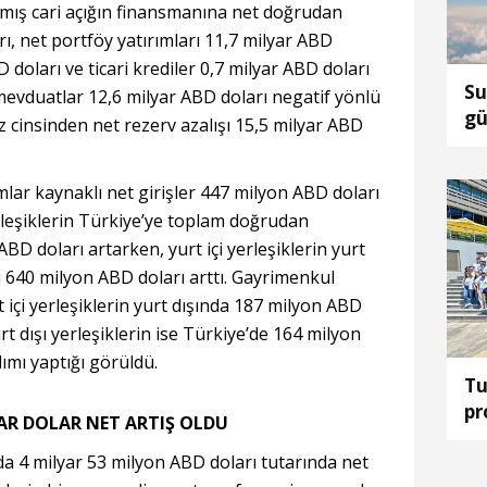
rılmış cari açığın finansmanına net doğrudan
rı, net portföy yatırımları 11,7 milyar ABD
D doları ve ticari krediler 0,7 milyar ABD doları
Su
 mevduatlar 12,6 milyar ABD doları negatif yönlü
gü
z cinsinden net rezerv azalışı 15,5 milyar ABD
lar kaynaklı net girişler 447 milyon ABD doları
erleşiklerin Türkiye’ye toplam doğrudan
ABD doları artarken, yurt içi yerleşiklerin yurt
ı 640 milyon ABD doları arttı. Gayrimenkul
t içi yerleşiklerin yurt dışında 187 milyon ABD
rt dışı yerleşiklerin ise Türkiye’de 164 milyon
ımı yaptığı görüldü.
Tu
pr
YAR DOLAR NET ARTIŞ OLDU
ka
da 4 milyar 53 milyon ABD doları tutarında net