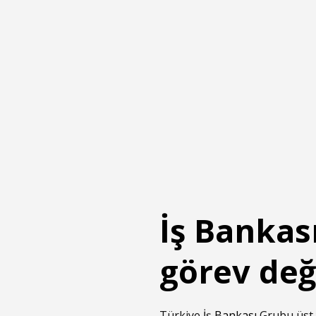
İş Bankas
görev değ
Türkiye
İş Bankası
Grubu üst y