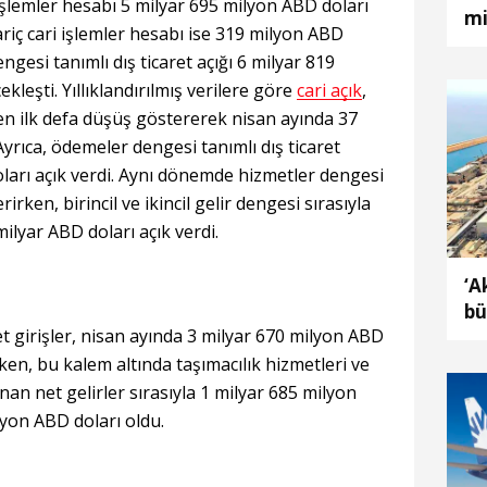
işlemler hesabı 5 milyar 695 milyon ABD doları
mi
hariç cari işlemler hesabı ise 319 milyon ABD
ngesi tanımlı dış ticaret açığı 6 milyar 819
kleşti. Yıllıklandırılmış verilere göre
cari açık
,
n ilk defa düşüş göstererek nisan ayında 37
Ayrıca, ödemeler dengesi tanımlı dış ticaret
ları açık verdi. Aynı dönemde hizmetler dengesi
irken, birincil ve ikincil gelir dengesi sırasıyla
milyar ABD doları açık verdi.
‘A
bü
t girişler, nisan ayında 3 milyar 670 milyon ABD
ma
ken, bu kalem altında taşımacılık hizmetleri ve
n net gelirler sırasıyla 1 milyar 685 milyon
lyon ABD doları oldu.