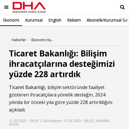
Ekonomi
Kurumsal
English
Reklam
Abonelik/Kurumsal Sat
Ara
Haberler
Ekonomi Haberleri
Ticaret Bakanlığı: Bilişim
ihracatçılarına desteğimizi
yüzde 228 artırdık
Ticaret Bakanlığı
,
bilişim
sektöründe faaliyet
gösteren ihracatçılara yönelik desteğin, 2024
yılında bir önceki yıla göre yüzde 228 artırıldığını
açıkladı.
11.03.2025 - 09:25 |
Güncelleme: 11.03.2025 - 09:25
| ANKARA,
(DHA)