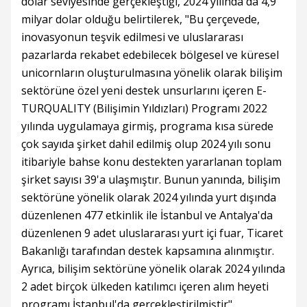
dolar seviyesinde gerçekleştiği, 2024 yılında da 4,9
milyar dolar olduğu belirtilerek, "Bu çerçevede,
inovasyonun teşvik edilmesi ve uluslararası
pazarlarda rekabet edebilecek bölgesel ve küresel
unicornların oluşturulmasına yönelik olarak bilişim
sektörüne özel yeni destek unsurlarını içeren E-
TURQUALITY (Bilişimin Yıldızları) Programı 2022
yılında uygulamaya girmiş, programa kısa sürede
çok sayıda şirket dahil edilmiş olup 2024 yılı sonu
itibariyle bahse konu destekten yararlanan toplam
şirket sayısı 39'a ulaşmıştır. Bunun yanında, bilişim
sektörüne yönelik olarak 2024 yılında yurt dışında
düzenlenen 477 etkinlik ile İstanbul ve Antalya'da
düzenlenen 9 adet uluslararası yurt içi fuar, Ticaret
Bakanlığı tarafından destek kapsamına alınmıştır.
Ayrıca, bilişim sektörüne yönelik olarak 2024 yılında
2 adet birçok ülkeden katılımcı içeren alım heyeti
programı İstanbul'da gerçekleştirilmiştir"