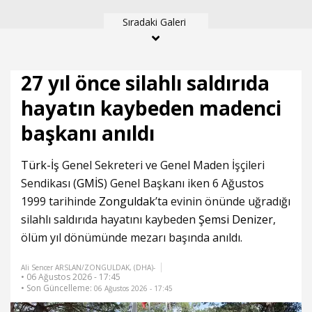
başkanı anıldı
dekar alan zarar
Sıradaki Galeri
gördü
27 yıl önce silahlı saldırıda
hayatın kaybeden madenci
başkanı anıldı
Türk-İş
Genel Sekreteri ve Genel Maden İşçileri
Sendikası (
GMİS
) Genel Başkanı iken 6 Ağustos
1999 tarihinde
Zonguldak
’ta evinin önünde uğradığı
silahlı saldırıda hayatını kaybeden
Şemsi Denizer
,
ölüm yıl dönümünde mezarı başında anıldı.
Ali Sencer ARSLAN/ZONGULDAK, (DHA)-
• 06 Ağustos 2026 - 17:45
• Son Güncelleme:
06 Ağustos 2026 - 17:45