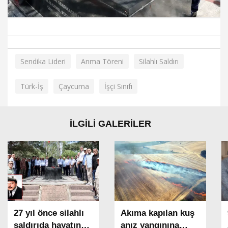
Sendika Lideri
Anma Töreni
Silahlı Saldırı
Türk-İş
Çaycuma
İşçi Sınıfı
İLGİLİ GALERİLER
27 yıl önce silahlı
Akıma kapılan kuş
saldırıda hayatın
anız yangınına