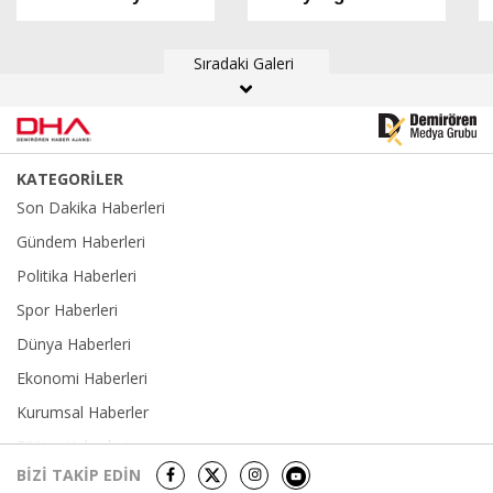
kaybeden madenci
neden oldu; 1500
başkanı anıldı
dekar alan zarar
Sıradaki Galeri
gördü
KATEGORİLER
Son Dakika Haberleri
Gündem Haberleri
Politika Haberleri
Spor Haberleri
Dünya Haberleri
Ekonomi Haberleri
Kurumsal Haberler
Eğitim Haberleri
BİZİ TAKİP EDİN
Yerel Haberler