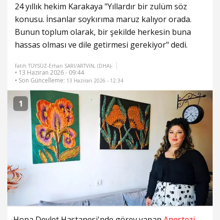
24 yıllık hekim Karakaya "Yıllardır bir zulüm söz
konusu. İnsanlar soykırıma maruz kalıyor orada.
Bunun toplum olarak, bir şekilde herkesin buna
hassas olması ve dile getirmesi gerekiyor" dedi.
Fatih TÜYSÜZ-Erhan SARI/ARTVİN, (DHA)-
• 13 Haziran 2026 - 09:44
• Son Güncelleme:
13 Haziran 2026 - 12:34
1
Hopa Devlet Hastanesi'nde görev yapan
Anestezi