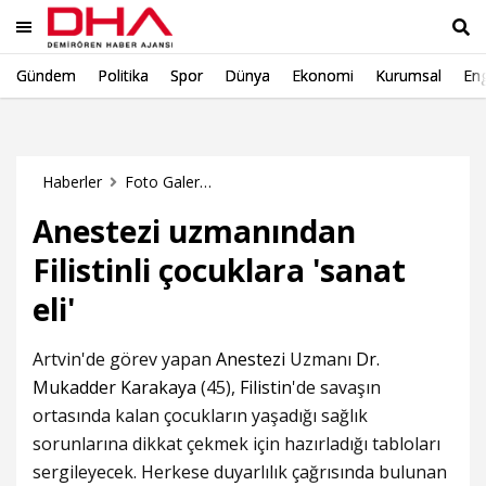
Gündem
Politika
Spor
Dünya
Ekonomi
Kurumsal
Eng
Ara
Haberler
Foto Galeri Haberleri
Anestezi uzmanından
Filistinli çocuklara 'sanat
eli'
Artvin'de görev yapan
Anestezi
Uzmanı
Dr.
Mukadder Karakaya
(45),
Filistin
'de savaşın
ortasında kalan çocukların yaşadığı sağlık
sorunlarına dikkat çekmek için hazırladığı tabloları
sergileyecek. Herkese duyarlılık çağrısında bulunan