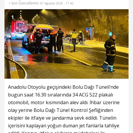
• Son Güncelleme:
07 Ağustos 2026 - 17:42
1
Anadolu Otoyolu geçişindeki Bolu Dağı Tüneli’nde
bugün saat 16.30 sıralarında 34 ACG 522 plakalı
otomobil, motor kısmından alev aldı. İhbar üzerine
olay yerine Bolu Dağı Tünel Kontrol Şefliğinden
ekipler ile itfaiye ve jandarma sevk edildi. Tünelin
içerisini kaplayan yoğun duman jet fanlarla tahliye