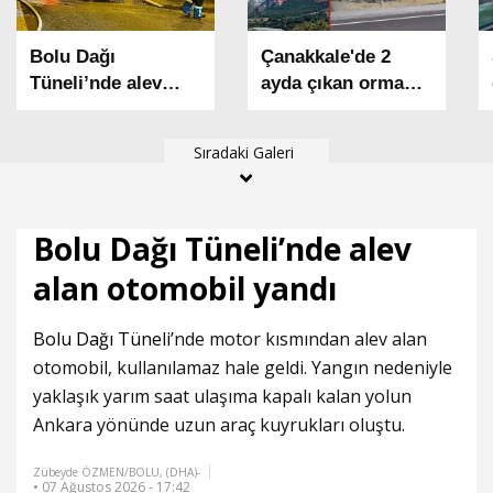
Bolu Dağı
Çanakkale'de 2
Tüneli’nde alev
ayda çıkan orman
alan otomobil
yangınlarında 541
yandı
hektar alan zarar
Sıradaki Galeri
gördü
Bolu Dağı Tüneli’nde alev
alan otomobil yandı
Bolu Dağı Tüneli
’nde motor kısmından alev alan
otomobil, kullanılamaz hale geldi. Yangın nedeniyle
yaklaşık yarım saat ulaşıma kapalı kalan yolun
Ankara yönünde uzun araç kuyrukları oluştu.
Zübeyde ÖZMEN/BOLU, (DHA)-
• 07 Ağustos 2026 - 17:42