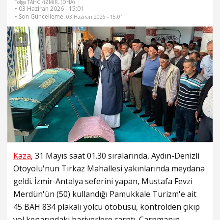
Tolga TAHÇI/İZMİR, (DHA)
• 03 Haziran 2026 - 15:01
• Son Güncelleme:
03 Haziran 2026 - 15:01
1
Kaza
, 31 Mayıs saat 01.30 sıralarında, Aydın-Denizli
Otoyolu'nun Tırkaz Mahallesi yakınlarında meydana
geldi. İzmir-Antalya seferini yapan, Mustafa Fevzi
Merdün'ün (50) kullandığı Pamukkale Turizm'e ait
45 BAH 834 plakalı yolcu otobüsü, kontrolden çıkıp
yol kenarındaki bariyerlere çarptı. Çarpmanın