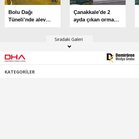
Bolu Dağı
Çanakkale'de 2
Tüneli’nde alev
ayda çıkan orman
alan otomobil
yangınlarında 541
yandı
hektar alan zarar
Sıradaki Galeri
gördü
KATEGORİLER
Son Dakika Haberleri
Gündem Haberleri
Politika Haberleri
Spor Haberleri
Dünya Haberleri
Ekonomi Haberleri
Kurumsal Haberler