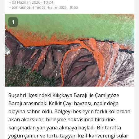
• 03 Haziran 2026 - 10:24
• Son Güncelleme:
03 Haziran 2026 - 10:53
1
Suşehri ilçesindeki Kılıçkaya Barajı ile Çamlıgöze
Barajı arasındaki Kelkit Çayı havzası, nadir doğa
olayına sahne oldu. Bölgeyi besleyen farklı kollardan
akan akarsular, birleşme noktasında birbirine
karışmadan yan yana akmaya başladı. Bir tarafta
yoğun çamur ve tortu taşıyan kızıl-kahverengi sular