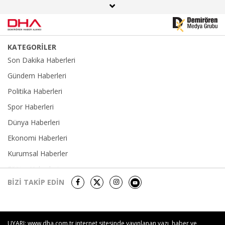
hale getirildi
KATEGORİLER
Son Dakika Haberleri
Gündem Haberleri
Politika Haberleri
Spor Haberleri
Dünya Haberleri
Ekonomi Haberleri
Kurumsal Haberler
Eğitim Haberleri
BİZİ TAKİP EDİN
Yerel Haberler
Sağlık-Yaşam Haberleri
Kültür Sanat Haberleri
UYARI: www.dha.com.tr internet sitesinde yayınlanan yazı, haber ve