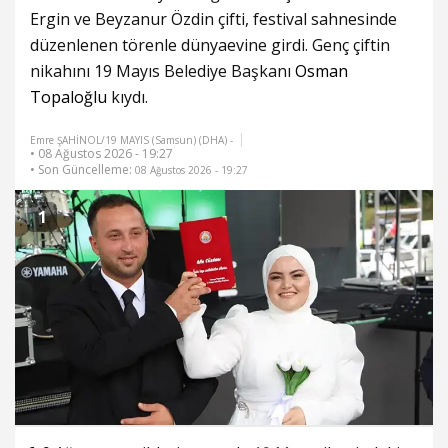
Ergin ve Beyzanur Özdin çifti, festival sahnesinde
düzenlenen törenle dünyaevine girdi. Genç çiftin
nikahını 19 Mayıs Belediye Başkanı
Osman
Topaloğlu
kıydı.
Emre ŞAHİNOL/19 MAYIS (Samsun) (DHA) -
• 08 Ağustos 2026 - 19:27
• Son Güncelleme:
08 Ağustos 2026 - 19:27
1