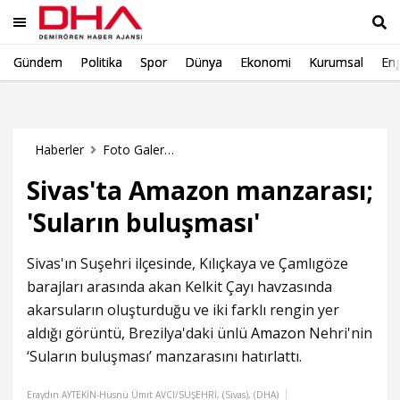
Gündem
Politika
Spor
Dünya
Ekonomi
Kurumsal
Eng
Ara
Haberler
Foto Galeri Haberleri
Sivas'ta Amazon manzarası;
'Suların buluşması'
Sivas'ın Suşehri ilçesinde, Kılıçkaya ve Çamlıgöze
barajları arasında akan Kelkit Çayı havzasında
akarsuların oluşturduğu ve iki farklı rengin yer
aldığı görüntü, Brezilya'daki ünlü
Amazon
Nehri'nin
‘Suların buluşması’ manzarasını hatırlattı.
Eraydın AYTEKİN-Hüsnü Ümit AVCI/SUŞEHRİ, (Sivas), (DHA)