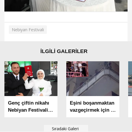
Nebiyan Festivali
İLGİLİ GALERİLER
Genç çiftin nikahı
Eşini boşanmaktan
Nebiyan Festivali
vazgeçirmek için 2
sahnesinde kıyıldı
çocuğunu balkonda
alıkoydu; polis
Sıradaki Galeri
tarafından etkisiz