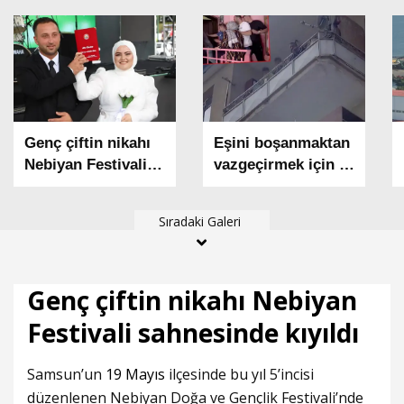
Genç çiftin nikahı
Eşini boşanmaktan
Nebiyan Festivali
vazgeçirmek için 2
sahnesinde kıyıldı
çocuğunu balkonda
alıkoydu; polis
Sıradaki Galeri
tarafından etkisiz
hale getirildi
Genç çiftin nikahı Nebiyan
Festivali sahnesinde kıyıldı
Samsun’un
19 Mayıs
ilçesinde bu yıl 5’incisi
düzenlenen Nebiyan Doğa ve Gençlik Festivali’nde