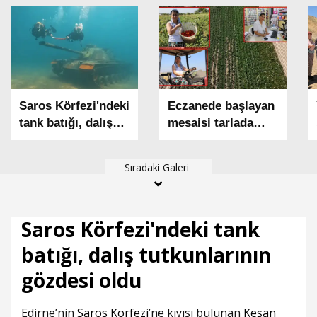
Saros Körfezi'ndeki
Eczanede başlayan
tank batığı, dalış
mesaisi tarlada
tutkunlarının
bitiyor
gözdesi oldu
Sıradaki Galeri
Saros Körfezi'ndeki tank
batığı, dalış tutkunlarının
gözdesi oldu
Edirne’nin
Saros Körfezi
’ne kıyısı bulunan
Keşan