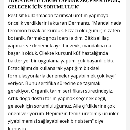
'DOĞA DOSTU TARIM YAPMAK SEÇENEK DEĞİL,
GELECEK İÇİN SORUMLULUK'
Pestisit kullanmadan tarımsal üretim yapmaya
öncelik verdiklerini aktaran Dermancı, “Mandalinada
feromon tuzaklar kurduk. Eczacı olduğum için zaten
botanik, farmakognozi dersi aldım. Bitkisel ilaç
yapmak ve denemek ayrı bir zevk, mandalina da
başarılı olduk. Çilekte kurşuni küf hastalığında
bakteriyel bir uygulama yaptım, çok başarılı oldu.
Eczacılığımı da kullanarak yaptığım bitkisel
formülasyonlarla denemeler yapabilmek çok keyif
veriyor. Bunu sertifika sürecine de taşımak
gerekiyor. Organik tarım sertifikası sürecindeyiz.
Artık doğa dostu tarım yapmak seçenek değil,
gelecek için sorumluluğumuz. Aile çiftliklerine çok
önem veriyorum. Hepimizin temiz üretilmiş ürünler
yiyebilmemizi sağlayabilecek bir sistem" diye
konuştu.