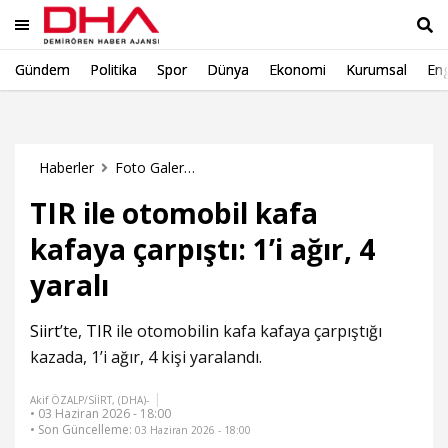
Gündem
Politika
Spor
Dünya
Ekonomi
Kurumsal
Eng
Ara
Haberler
Foto Galeri Haberleri
TIR ile otomobil kafa
kafaya çarpıştı: 1’i ağır, 4
yaralı
Siirt
’te,
TIR
ile otomobilin kafa kafaya çarpıştığı
kazada, 1’i ağır, 4 kişi yaralandı.
Akif ÖZALP/SİİRT, (DHA)-
• 03 Haziran 2026 - 18:00
• Son Güncelleme:
03 Haziran 2026 - 18:00