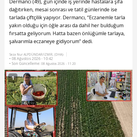
Dermancı (49), gün içinde iş yerinde hastalara şifa
dağıtırken, mesai sonrası ve tatil günlerinde ise
tarlada
çiftçilik
yapıyor. Dermancı, “Eczanemle tarla
yakın olduğu için öğle arası da dahil her bulduğum
fırsatta geliyorum. Hatta bazen önlüğümle tarlaya,
şalvarımla eczaneye gidiyorum” dedi.
Seza Nur ALPDÜNDAR/İZMİR, (DHA)-
• 08 Ağustos 2026 - 10:42
• Son Güncelleme:
08 Ağustos 2026 - 11:20
1