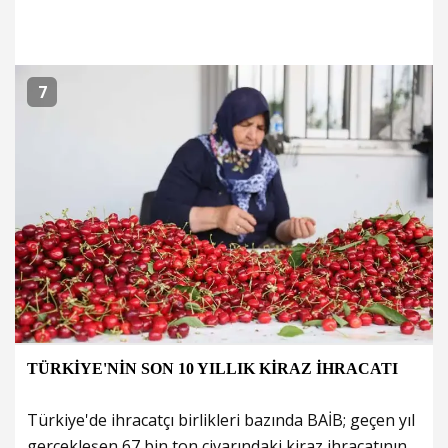
7
TÜRKİYE'NİN SON 10 YILLIK KİRAZ İHRACATI
Türkiye'de ihracatçı birlikleri bazında BAİB; geçen yıl
gerçekleşen 67 bin ton civarındaki kiraz ihracatının