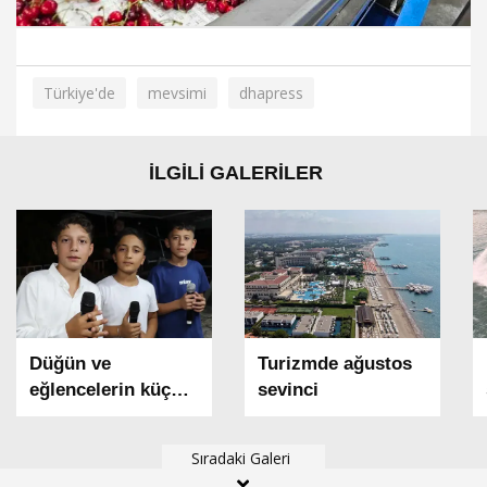
Türkiye'de
mevsimi
dhapress
İLGİLİ GALERİLER
Düğün ve
Turizmde ağustos
eğlencelerin küçük
sevinci
müzisyenleri; Ada-
Ege-Umut
Sıradaki Galeri