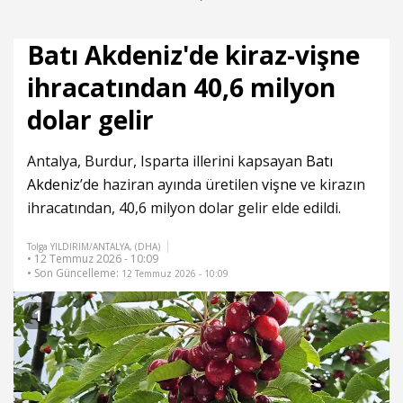
Batı Akdeniz'de kiraz-vişne
ihracatından 40,6 milyon
dolar gelir
Antalya, Burdur, Isparta illerini kapsayan
Batı
Akdeniz
’de haziran ayında üretilen
vişne
ve kirazın
ihracatından, 40,6 milyon dolar gelir elde edildi.
Tolga YILDIRIM/ANTALYA, (DHA)
• 12 Temmuz 2026 - 10:09
• Son Güncelleme:
12 Temmuz 2026 - 10:09
1