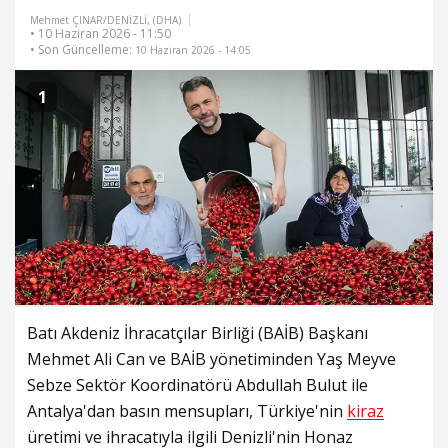
Mehmet ÇINAR/DENİZLİ, (DHA)
• 10 Haziran 2026 - 11:50
• Son Güncelleme:
10 Haziran 2026 - 14:05
1
Batı Akdeniz İhracatçılar Birliği (BAİB) Başkanı
Mehmet Ali Can ve BAİB yönetiminden Yaş Meyve
Sebze Sektör Koordinatörü Abdullah Bulut ile
Antalya'dan basın mensupları, Türkiye'nin
kiraz
üretimi ve ihracatıyla ilgili Denizli'nin Honaz