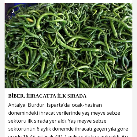
2
BİBER, İHRACATTA İLK SIRADA
Antalya, Burdur, Isparta’da; ocak-haziran
dönemindeki ihracat verilerinde yaş meyve sebze
sektörü ilk sırada yer aldı. Yaş meyve sebze
sektörünün 6 aylık dönemde ihracatı geçen yıla göre
yüzde 16,45 artarak 491,1 milyon dolara yükseldi. Bu