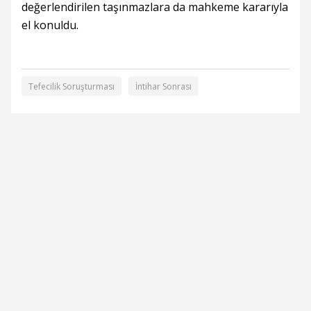
değerlendirilen taşınmazlara da mahkeme kararıyla
el konuldu.
Tefecilik Soruşturması
İntihar Sonrası