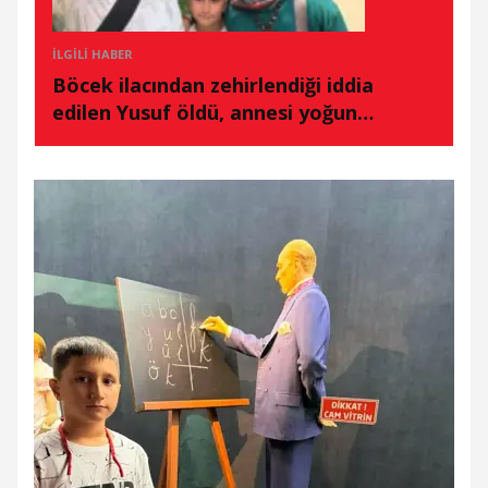
İLGILI HABER
Böcek ilacından zehirlendiği iddia
edilen Yusuf öldü, annesi yoğun
bakımda