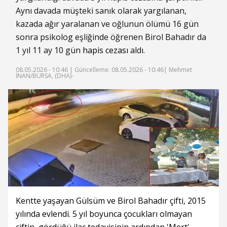
Aynı davada müşteki sanık olarak yargılanan,
kazada ağır yaralanan ve oğlunun ölümü 16 gün
sonra psikolog eşliğinde öğrenen Birol Bahadır da
1 yıl 11 ay 10 gün
hapis cezası
aldı.
08.05.2026 - 10:46 |
Güncelleme: 08.05.2026 - 10:46
| Mehmet
İNAN/BURSA, (DHA)-
Kentte yaşayan Gülsüm ve Birol Bahadır çifti, 2015
yılında evlendi. 5 yıl boyunca çocukları olmayan