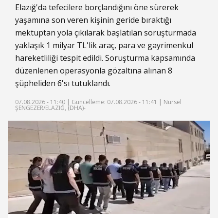
Elazığ
'da tefecilere borçlandığını öne sürerek
yaşamına son veren kişinin geride bıraktığı
mektuptan yola çıkılarak başlatılan soruşturmada
yaklaşık 1 milyar TL'lik araç, para ve gayrimenkul
hareketliliği tespit edildi. Soruşturma kapsamında
düzenlenen operasyonla gözaltına alınan 8
şüpheliden 6'sı tutuklandı.
07.08.2026 - 11:40 |
Güncelleme: 07.08.2026 - 11:41
| Nursel
ŞENGEZER/ELAZIĞ, (DHA)-