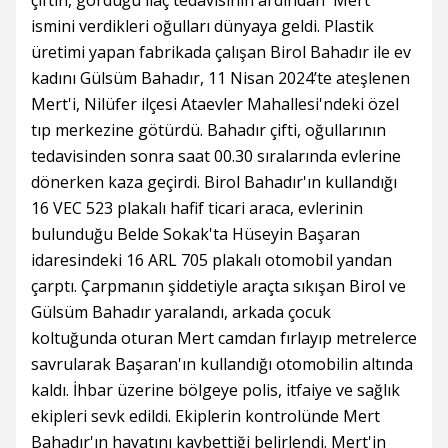
çiftin, gördüğü ilaç tedavisinin ardından 'Mert'
ismini verdikleri oğulları dünyaya geldi. Plastik
üretimi yapan fabrikada çalışan Birol Bahadır ile ev
kadını Gülsüm Bahadır, 11 Nisan 2024’te ateşlenen
Mert'i, Nilüfer ilçesi Ataevler Mahallesi'ndeki özel
tıp merkezine götürdü. Bahadır çifti, oğullarının
tedavisinden sonra saat 00.30 sıralarında evlerine
dönerken kaza geçirdi. Birol Bahadır'ın kullandığı
16 VEC 523 plakalı hafif ticari araca, evlerinin
bulunduğu Belde Sokak'ta Hüseyin Başaran
idaresindeki 16 ARL 705 plakalı otomobil yandan
çarptı. Çarpmanın şiddetiyle araçta sıkışan Birol ve
Gülsüm Bahadır yaralandı, arkada çocuk
koltuğunda oturan Mert camdan fırlayıp metrelerce
savrularak Başaran'ın kullandığı otomobilin altında
kaldı. İhbar üzerine bölgeye polis, itfaiye ve sağlık
ekipleri sevk edildi. Ekiplerin kontrolünde Mert
Bahadır'ın hayatını kaybettiği belirlendi. Mert'in