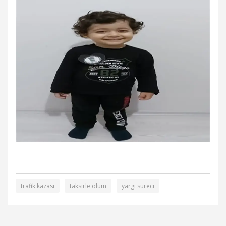
trafik kazası
taksirle ölüm
yargı süreci