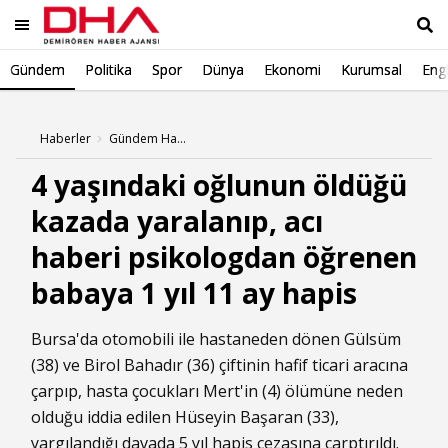
Gündem
Politika
Spor
Dünya
Ekonomi
Kurumsal
Engl
Ara
Haberler
Gündem Haberleri
4 yaşındaki oğlunun öldüğü
kazada yaralanıp, acı
haberi psikologdan öğrenen
babaya 1 yıl 11 ay hapis
Bursa'da otomobili ile hastaneden dönen Gülsüm
(38) ve Birol Bahadır (36) çiftinin hafif ticari aracına
çarpıp, hasta çocukları Mert'in (4) ölümüne neden
olduğu iddia edilen Hüseyin Başaran (33),
yargılandığı davada 5 yıl hapis cezasına çarptırıldı.