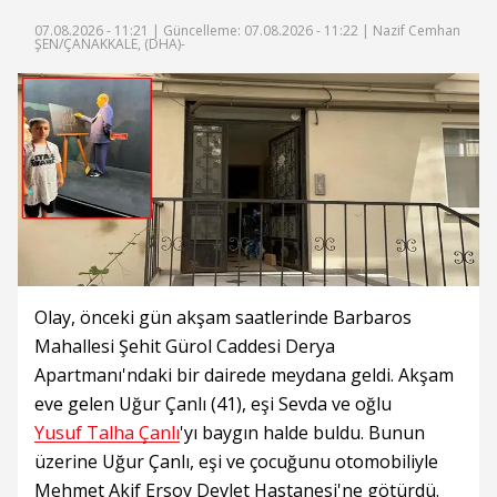
07.08.2026 - 11:21 |
Güncelleme: 07.08.2026 - 11:22
| Nazif Cemhan
ŞEN/ÇANAKKALE, (DHA)-
Olay, önceki gün akşam saatlerinde Barbaros
Mahallesi Şehit Gürol Caddesi Derya
Apartmanı'ndaki bir dairede meydana geldi. Akşam
eve gelen Uğur Çanlı (41), eşi Sevda ve oğlu
Yusuf Talha Çanlı
'yı baygın halde buldu. Bunun
üzerine Uğur Çanlı, eşi ve çocuğunu otomobiliyle
Mehmet Akif Ersoy Devlet Hastanesi'ne götürdü.