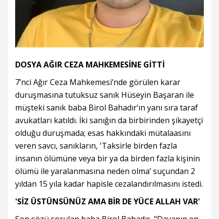
DOSYA AĞIR CEZA MAHKEMESİNE GİTTİ
7’nci Ağır Ceza Mahkemesi’nde görülen karar
duruşmasına tutuksuz sanık Hüseyin Başaran ile
müşteki sanık baba Birol Bahadır’ın yanı sıra taraf
avukatları katıldı. İki sanığın da birbirinden şikayetçi
olduğu duruşmada; esas hakkındaki mütalaasını
veren savcı, sanıkların, 'Taksirle birden fazla
insanın ölümüne veya bir ya da birden fazla kişinin
ölümü ile yaralanmasına neden olma’ suçundan 2
yıldan 15 yıla kadar hapisle cezalandırılmasını istedi.
'SİZ ÜSTÜNSÜNÜZ AMA BİR DE YÜCE ALLAH VAR'
Son sözü sorulan baba Birol Bahadır, "Davanın en