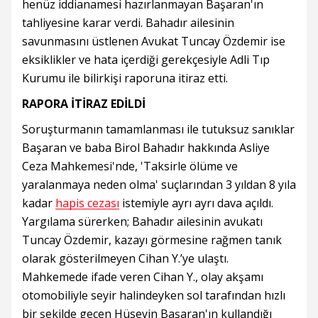
henüz iddianamesi hazırlanmayan Başaran'ın
tahliyesine karar verdi. Bahadır ailesinin
savunmasını üstlenen Avukat Tuncay Özdemir ise
eksiklikler ve hata içerdiği gerekçesiyle Adli Tıp
Kurumu ile bilirkişi raporuna itiraz etti.
RAPORA İTİRAZ EDİLDİ
Soruşturmanın tamamlanması ile tutuksuz sanıklar
Başaran ve baba Birol Bahadır hakkında Asliye
Ceza Mahkemesi'nde, 'Taksirle ölüme ve
yaralanmaya neden olma' suçlarından 3 yıldan 8 yıla
kadar
hapis cezası
istemiyle ayrı ayrı dava açıldı.
Yargılama sürerken; Bahadır ailesinin avukatı
Tuncay Özdemir, kazayı görmesine rağmen tanık
olarak gösterilmeyen Cihan Y.’ye ulaştı.
Mahkemede ifade veren Cihan Y., olay akşamı
otomobiliyle seyir halindeyken sol tarafından hızlı
bir şekilde geçen Hüseyin Başaran'ın kullandığı