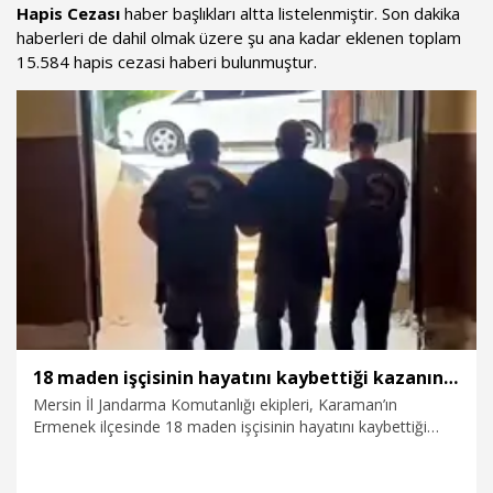
Hapis Cezası
haber başlıkları altta listelenmiştir. Son dakika
haberleri de dahil olmak üzere şu ana kadar eklenen toplam
15.584 hapis cezasi haberi bulunmuştur.
18 maden işçisinin hayatını kaybettiği kazanın hükümlüsü 8 yıl sonra yakalandı
Mersin İl Jandarma Komutanlığı ekipleri, Karaman’ın
Ermenek ilçesinde 18 maden işçisinin hayatını kaybettiği
maden kazasının baş şüphelisi olarak aranan ve hakkında 21
yıl kesinleşmiş hapis cezası bulunan Y.Ö.’yü (49), yaklaşık 8
yıl sonra Silifke’de yakaladı.