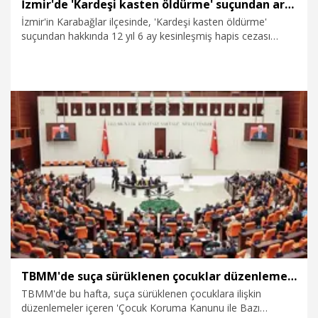
İzmir'de 'Kardeşi kasten öldürme' suçundan aranan firari hükümlü yakalandı
İzmir'in Karabağlar ilçesinde, 'Kardeşi kasten öldürme'
suçundan hakkında 12 yıl 6 ay kesinleşmiş hapis cezası
bulunan firari hükümlü K.O.A. (28), polis ekipleri tarafından
yakalandı.
2.08.2026
Gündem
TBMM'de suça sürüklenen çocuklar düzenlemesi görüşülecek
TBMM'de bu hafta, suça sürüklenen çocuklara ilişkin
düzenlemeler içeren 'Çocuk Koruma Kanunu ile Bazı