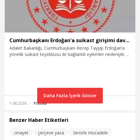
Cumhurbaşkanı Erdoğan'a suikast girişimi davasında sanıklara ağır cezalar verildi
Adalet Bakanlığı, Cumhurbaşkanı Recep Tayyip Erdoğan’a
yönelik suikast teşebbüsü ile bağlantılı eylemler nedeniyle 41
sanık hakkında ağırlaştırılmış müebbet ve müebbet hapis
cezaları verildiğini duyurdu.
Daha Fazla İçerik Göster
1.08.2026
Politika
Benzer Haber Etiketleri
cinayet
çerçeve yasa
terörle mücadele