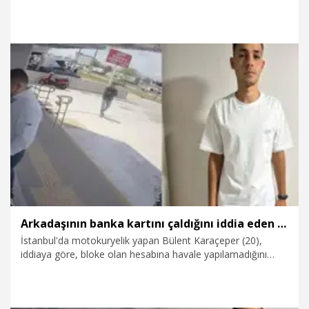
Kanunlarda Değişiklik Yapılmasına Dair Kanun Teklifi'
görüşülecek.
2.08.2026
Politika
Arkadaşının banka kartını çaldığını iddia eden motokuryeye, 'dolandırıcılık'tan 22 yıl hapis
İstanbul'da motokuryelik yapan Bülent Karaçeper (20),
iddiaya göre, bloke olan hesabına havale yapılamadığını
söyleyen arkadaşı Murat G.’ye kendi IBAN numarasını,
banka kartını ve şifresini verdi. Bir süre sonra kendisini
arayan bir kişi, hesap numarasıyla dolandırıldığını öne