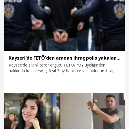
4.08.2026
Video
Kayseri’de FETÖ'den aranan ihraç polis yakalandı
Kayseri’de silahlı terör örgütü FETÖ/PDY üyeliğinden
hakkında kesinleşmiş 6 yıl 3 ay hapis cezası bulunan ihraç
polis A.B. (62), yakalandı.
4.08.2026
Gündem