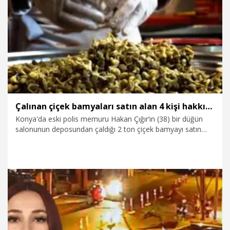
6.08.2026
Gündem
Çalınan çiçek bamyaları satın alan 4 kişi hakkında 3 yıla kadar hapis istemi
Konya'da eski polis memuru Hakan Çığır’ın (38) bir düğün
salonunun deposundan çaldığı 2 ton çiçek bamyayı satın
alan 4 işletmeci hakkında, ‘Suç eşyasının satın alınması veya
kabul edilmesi’ suçundan 6 aydan 3 yıla kadar hapis cezası
istemiyle iddianame düzenlendi.
6.08.2026
Gündem