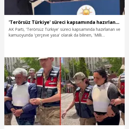
'Terörsüz Türkiye' süreci kapsamında hazırlanan kanun teklifi TBMM'de
AK Parti, 'Terörsüz Türkiye' süreci kapsamında hazırlanan ve
kamuoyunda 'çerçeve yasa' olarak da bilinen, 'Milli
Dayanışma ve Toplumsal Bütünleşmenin Güçlendirilmesine
Dair Kanun Teklifi'ni, TBMM Başkanlığına sundu.
5.08.2026
Politika