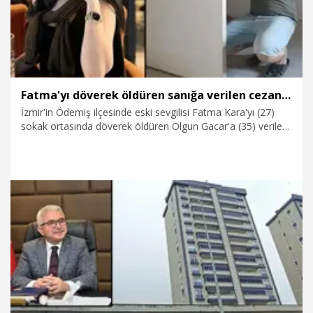
Fatma'yı döverek öldüren sanığa verilen cezanın gerekçesi açıklandı
İzmir'in Ödemiş ilçesinde eski sevgilisi Fatma Kara'yı (27)
sokak ortasında döverek öldüren Olgun Gacar'a (35) verilen
ağırlaştırılmış müebbet hapis cezasının gerekçesi açıklandı.
Kararda; Gacar'ın Kara'nın hakaret dolu sözleriyle erkeklik
gururunun kırıldığını, bu sebeple bir anlık öfke sonucu cinnet
halinde eylemi gerçekleştirdiğini beyan ettiğine dikkat çekilip,
iddia edilen sözlerin soyut beyan kapsamında kalması
nedeniyle haksız tahrik indirimi uygulanmasına yer
verilmediği belirtildi.
3.08.2026
Gündem