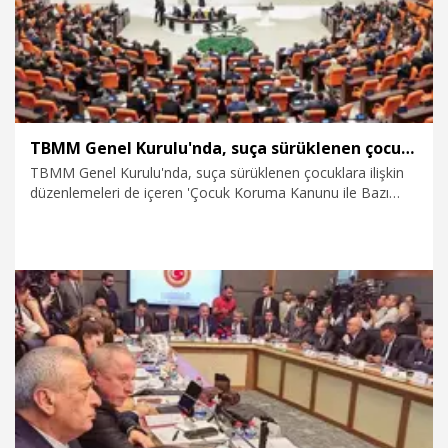
TBMM Genel Kurulu'nda, suça sürüklenen çocuklara ilişkin düzenlemeleri de içeren teklifin 6 maddesi kabul edildi
TBMM Genel Kurulu'nda, suça sürüklenen çocuklara ilişkin
düzenlemeleri de içeren 'Çocuk Koruma Kanunu ile Bazı
Kanunlarda Değişiklik Yapılmasına Dair Kanun Teklifi'nin 6
maddesi daha kabul edildi.
8.08.2026
Politika