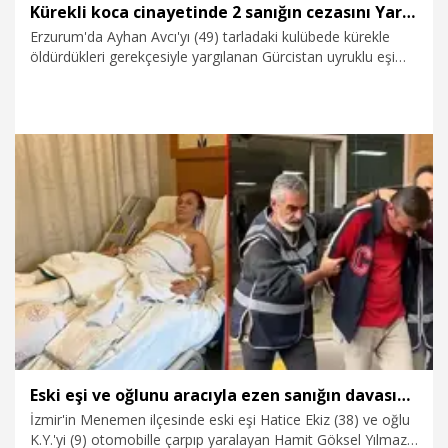
Kürekli koca cinayetinde 2 sanığın cezasını Yargıtay onadı
Erzurum'da Ayhan Avcı'yı (49) tarladaki kulübede kürekle
öldürdükleri gerekçesiyle yargılanan Gürcistan uyruklu eşi
Padına Avcı'ya (35) haksız tahrik indirimi uygulanarak verilen
17 yıl hapis cezası ile Fahrullah Özdemir'e (57) verilen 15 yıl
hapis cezası, Yargıtay tarafından onandı. Yargıtay, tahliyesini
isteyen Padına Avcı'nın talebini de reddetti.
5.08.2026
Gündem
Eski eşi ve oğlunu aracıyla ezen sanığın davasında gerekçeli karar: Kast, öldürme suçuna temas ediyor
İzmir'in Menemen ilçesinde eski eşi Hatice Ekiz (38) ve oğlu
K.Y.'yi (9) otomobille çarpıp yaralayan Hamit Göksel Yılmaz'a