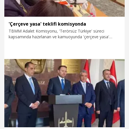
'Çerçeve yasa' teklifi komisyonda
TBMM Adalet Komisyonu, 'Terörsüz Türkiye' süreci
kapsamında hazırlanan ve kamuoyunda 'çerçeve yasa'
olarak bilinen, 'Milli Dayanışma ve Toplumsal
Bütünleşmenin Güçlendirilmesine Dair Kanun Teklifi'ni
görüşmek üzere toplandı.
8.08.2026
Politika