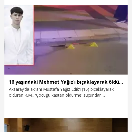
8.08.2026
Gündem
16 yaşındaki Mehmet Yağız’ı bıçaklayarak öldüren akranına 16 yıl hapis cezası
Aksaray’da akranı Mustafa Yağız Edik'i (16) bıçaklayarak
öldüren R.M., 'Çocuğu kasten öldürme' suçundan
yargılandığı davada 'iyi hal' indirimi uygulanarak 16 yıl 11 ay
hapis cezasına çarptırıldı. Edik ailesinin avukatı Yunus Emre
Özdemir, karara itiraz edeceklerini belirterek, “Bu ceza,
bizim kabul edeceğimiz ya da ailenin ateşini söndürecek bir
netice olmadı'' dedi.