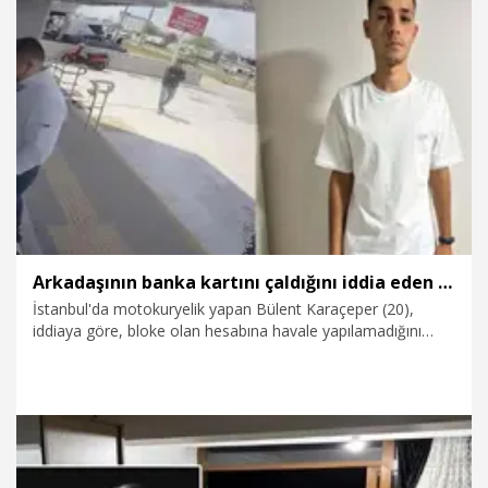
sürünce, kimlik bilgilerinin başkaları tarafından kullanıldığı
iddiasıyla savcılığa suç duyurusunda bulunan Bülent
Karaçeper, hukuki süreç devam ederken, ‘dolandırıcılık’
suçundan 22 yıl hapis cezası ile tutuklandı.
2.08.2026
Video
Arkadaşının banka kartını çaldığını iddia eden motokuryeye, 'dolandırıcılık'tan 22 yıl hapis
İstanbul'da motokuryelik yapan Bülent Karaçeper (20),
iddiaya göre, bloke olan hesabına havale yapılamadığını
söyleyen arkadaşı Murat G.’ye kendi IBAN numarasını,
banka kartını ve şifresini verdi. Bir süre sonra kendisini
arayan bir kişi, hesap numarasıyla dolandırıldığını öne
sürünce, kimlik bilgilerinin başkaları tarafından kullanıldığı
iddiasıyla savcılığa suç duyurusunda bulunan Bülent
Karaçeper, hukuki süreç devam ederken, ‘dolandırıcılık’
suçundan 22 yıl hapis cezası ile tutuklandı.