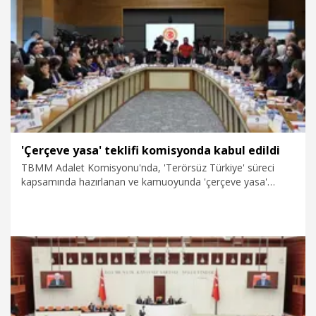
8.08.2026
Gündem
'Çerçeve yasa' teklifi komisyonda kabul edildi
TBMM Adalet Komisyonu'nda, 'Terörsüz Türkiye' süreci
kapsamında hazırlanan ve kamuoyunda 'çerçeve yasa'
olarak bilinen, 'Milli Dayanışma ve Toplumsal
Bütünleşmenin Güçlendirilmesine Dair Kanun Teklifi' kabul
edildi. Teklifin pazartesi günü genel kurulda görüşülmesi
bekleniyor.
8.08.2026
Politika