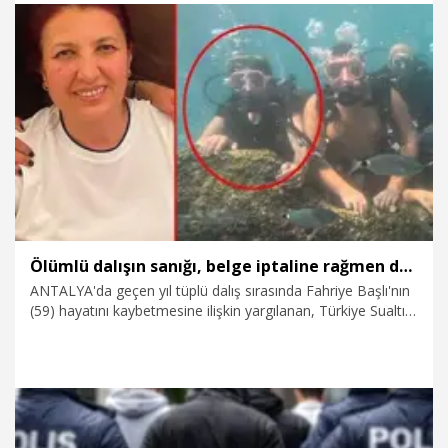
edildi.
4.08.2026
Gündem
Ölümlü dalışın sanığı, belge iptaline rağmen dalışta
ANTALYA'da geçen yıl tüplü dalış sırasında Fahriye Başlı'nın
(59) hayatını kaybetmesine ilişkin yargılanan, Türkiye Sualtı
Sporları Federasyonu (TSSF) tarafından yetki belgeleri iptal
edilen Sunay Y., turistlere brifing verip, dalış
organizasyonlarını sürdürdüğü iddiasıyla CİMER'e şikayet
edildi.