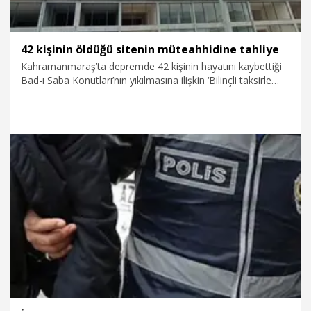
42 kişinin öldüğü sitenin müteahhidine tahliye
Kahramanmaraş’ta depremde 42 kişinin hayatını kaybettiği
Bad-ı Saba Konutları’nın yıkılmasına ilişkin ‘Bilinçli taksirle
birden fazla kişinin ölümüne ve yaralanmasına neden olma’
suçundan 22 yıl 6 aya kadar hapis cezası istemiyle
yargılanan müteahhit Şahin Avşaroğlu, tahliye edildi.
3.08.2026
Gündem