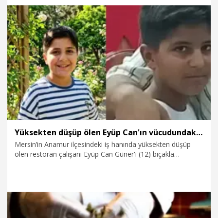
6.08.2026
Gündem
Yüksekten düşüp ölen Eyüp Can'ın vücudundaki kesi izleri araştırılıyor
Mersin’in Anamur ilçesindeki iş hanında yüksekten düşüp
ölen restoran çalışanı Eyüp Can Güner'i (12) bıçakla
kovaladığı öne sürülen tutuklu sanık Necmettin Ulaş’ın (25)
yargılandığı davanın duruşması, dosyadaki eksiklerin
tamamlanması için ertelendi. Güner'in vücudundaki kesi
izlerine ilişkin araştırma yapılıp, Adli Tıp raporunun da
dosyaya eklenmesi bekleniyor.