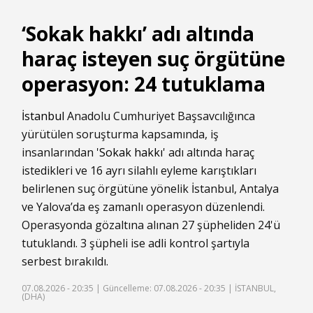
‘Sokak hakkı’ adı altında
haraç isteyen suç örgütüne
operasyon: 24 tutuklama
İstanbul
Anadolu Cumhuriyet Başsavcılığınca
yürütülen soruşturma kapsamında, iş
insanlarından '
Sokak hakkı
' adı altında haraç
istedikleri ve 16 ayrı silahlı eyleme karıştıkları
belirlenen suç örgütüne yönelik İstanbul, Antalya
ve Yalova’da eş zamanlı operasyon düzenlendi.
Operasyonda gözaltına alınan 27 şüpheliden 24'ü
tutuklandı. 3 şüpheli ise adli kontrol şartıyla
serbest bırakıldı.
07.08.2026 - 20:35 |
Güncelleme: 07.08.2026 - 20:35
| İSTANBUL,
(DHA)