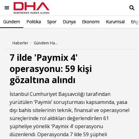
Gündem
Politika
Spor
Dünya
Ekonomi
Kurumsal
Engl
Ara
Haberler
Gündem Haberleri
7 ilde 'Paymix 4'
operasyonu: 59 kişi
gözaltına alındı
İstanbul Cumhuriyet Başsavcılığı tarafından
yürütülen ‘Paymix’ soruşturması kapsamında,
yasa
dışı bahis
sitelerinin teknik, finansal ve operasyonel
süreçlerinde rol aldıkları değerlendirilen 61
şüpheliye yönelik ‘Paymix 4’ operasyonu
düzenlendi. Operasyonda 7 ilde 59 şüpheli