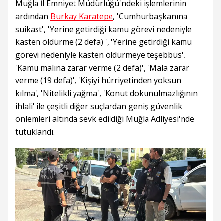
Muğla İl Emniyet Müdürlüğü'ndeki işlemlerinin
ardından
Burkay Karatepe
, 'Cumhurbaşkanına
suikast', 'Yerine getirdiği kamu görevi nedeniyle
kasten öldürme (2 defa) ', 'Yerine getirdiği kamu
görevi nedeniyle kasten öldürmeye teşebbüs',
'Kamu malına zarar verme (2 defa)', 'Mala zarar
verme (19 defa)', 'Kişiyi hürriyetinden yoksun
kılma', 'Nitelikli yağma', 'Konut dokunulmazlığının
ihlali' ile çeşitli diğer suçlardan geniş güvenlik
önlemleri altında sevk edildiği Muğla Adliyesi'nde
tutuklandı.