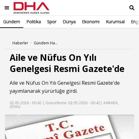
Gündem
Politika
Spor
Dünya
Ekonomi
Kurumsal
Engl
Ara
Haberler
Gündem Haberleri
Aile ve Nüfus On Yılı
Genelgesi Resmi Gazete'de
Aile ve Nüfus On Yılı Genelgesi
Resmi Gazete
'de
yayımlanarak yürürlüğe girdi.
02.05.2026 - 00:42 |
Güncelleme: 02.05.2026 - 00:42
| ANKARA,
(DHA)-