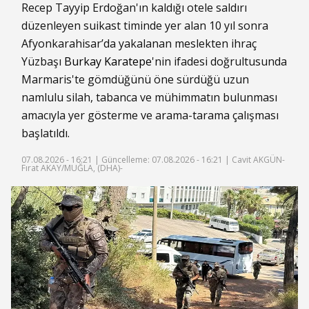
Recep Tayyip Erdoğan'ın kaldığı otele saldırı
düzenleyen suikast timinde yer alan 10 yıl sonra
Afyonkarahisar’da yakalanan meslekten ihraç
Yüzbaşı
Burkay Karatepe
'nin ifadesi doğrultusunda
Marmaris'te gömdüğünü öne sürdüğü uzun
namlulu silah, tabanca ve mühimmatın bulunması
amacıyla yer gösterme ve arama-tarama çalışması
başlatıldı.
07.08.2026 - 16:21 |
Güncelleme: 07.08.2026 - 16:21
| Cavit AKGÜN-
Fırat AKAY/MUĞLA, (DHA)-