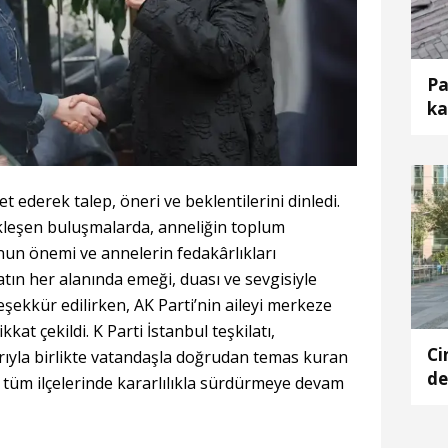
Pa
ka
et ederek talep, öneri ve beklentilerini dinledi.
leşen buluşmalarda, anneliğin toplum
nun önemi ve annelerin fedakârlıkları
tın her alanında emeği, duası ve sevgisiyle
eşekkür edilirken, AK Parti’nin aileyi merkeze
kkat çekildi. K Parti İstanbul teşkilatı,
Ci
tlarıyla birlikte vatandaşla doğrudan temas kuran
de
n tüm ilçelerinde kararlılıkla sürdürmeye devam
ce