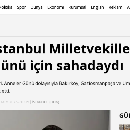
Politika
Spor
Dünya
Ekonomi
Kurumsal
English
Reklam
A
stanbul Milletvekille
ünü için sahadaydı
i,
Anneler Günü
dolayısıyla
Bakırköy
, Gaziosmanpaşa ve Ümr
etti.
09.05.2026 - 10:25
| İSTANBUL (DHA)
GÜ