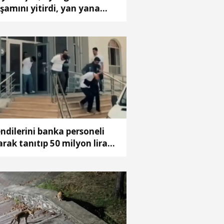
şamını yitirdi, yan yana
fnedildi
ndilerini banka personeli
arak tanıtıp 50 milyon lira
landırdılar