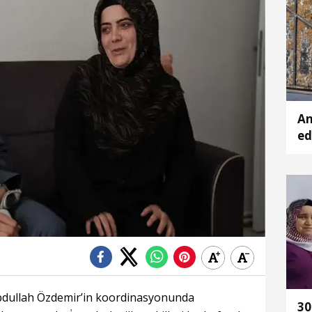
An
ed
Hi
Abdullah Özdemir’in koordinasyonunda
30