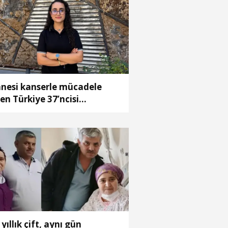
nesi kanserle mücadele
en Türkiye 37’ncisi
ranur’un hedefi tıp fakültesi
 yıllık çift, aynı gün