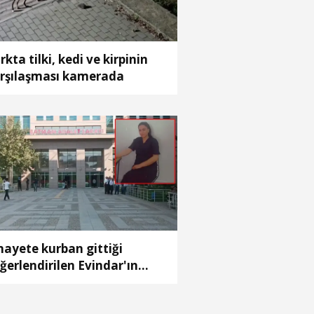
rkta tilki, kedi ve kirpinin
rşılaşması kamerada
nayete kurban gittiği
ğerlendirilen Evindar'ın
sedi aranıyor