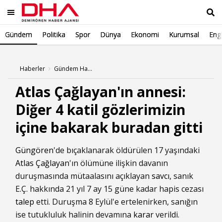
Gündem
Politika
Spor
Dünya
Ekonomi
Kurumsal
Engl
Ara
Haberler
Gündem Haberleri
Atlas Çağlayan'ın annesi:
Diğer 4 katil gözlerimizin
içine bakarak buradan gitti
Güngören
'de bıçaklanarak öldürülen 17 yaşındaki
Atlas Çağlayan
'ın ölümüne ilişkin davanın
duruşmasında mütaalasını açıklayan
savcı
, sanık
E.Ç. hakkında 21 yıl 7 ay 15 güne kadar hapis cezası
talep
etti. Duruşma 8 Eylül'e ertelenirken, sanığın
ise tutukluluk halinin devamına
karar
verildi.