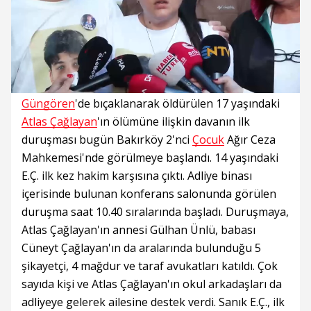
Süre
Toplam
Süre
/
Yükleniyor
Yüklendi
:
:
0%
0%
Güngören
'de bıçaklanarak öldürülen 17 yaşındaki
Atlas Çağlayan
'ın ölümüne ilişkin davanın ilk
duruşması bugün Bakırköy 2'nci
Çocuk
Ağır Ceza
Mahkemesi'nde görülmeye başlandı. 14 yaşındaki
E.Ç. ilk kez hakim karşısına çıktı. Adliye binası
içerisinde bulunan konferans salonunda görülen
duruşma saat 10.40 sıralarında başladı. Duruşmaya,
Atlas Çağlayan'ın annesi Gülhan Ünlü, babası
Cüneyt Çağlayan'ın da aralarında bulunduğu 5
şikayetçi, 4 mağdur ve taraf avukatları katıldı. Çok
sayıda kişi ve Atlas Çağlayan'ın okul arkadaşları da
adliyeye gelerek ailesine destek verdi. Sanık E.Ç., ilk