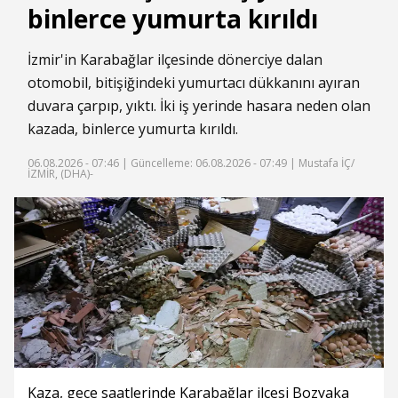
binlerce yumurta kırıldı
İzmir'in Karabağlar ilçesinde dönerciye dalan
otomobil, bitişiğindeki yumurtacı dükkanını ayıran
duvara çarpıp, yıktı. İki iş yerinde hasara neden olan
kazada, binlerce yumurta kırıldı.
06.08.2026 - 07:46 |
Güncelleme: 06.08.2026 - 07:49
| Mustafa İÇ/
İZMİR, (DHA)-
Kaza, gece saatlerinde Karabağlar ilçesi Bozyaka