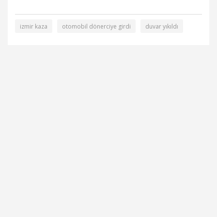
izmir kaza
otomobil dönerciye girdi
duvar yıkıldı