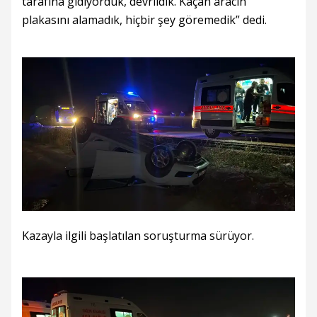
tarafına gidiyorduk, devrildik. Kaçan aracın
plakasını alamadık, hiçbir şey göremedik” dedi.
Kazayla ilgili başlatılan soruşturma sürüyor.