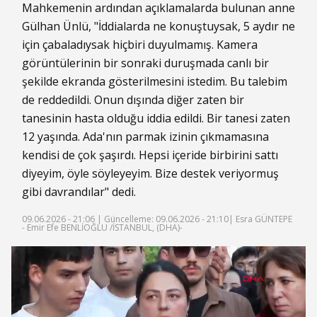
Mahkemenin ardından açıklamalarda bulunan anne
Gülhan Ünlü, "İddialarda ne konuştuysak, 5 aydır ne
için çabaladıysak hiçbiri duyulmamış. Kamera
görüntülerinin bir sonraki duruşmada canlı bir
şekilde ekranda gösterilmesini istedim. Bu talebim
de reddedildi. Onun dışında diğer zaten bir
tanesinin hasta olduğu iddia edildi. Bir tanesi zaten
12 yaşında. Ada'nın parmak izinin çıkmamasına
kendisi de çok şaşırdı. Hepsi içeride birbirini sattı
diyeyim, öyle söyleyeyim. Bize destek veriyormuş
gibi davrandılar" dedi.
09.06.2026 - 21:06 |
Güncelleme: 09.06.2026 - 21:10
| Esra GÜNTEPE
- Emir Efe BENLİOĞLU /İSTANBUL, (DHA)-