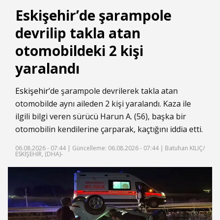
Eskişehir’de şarampole
devrilip takla atan
otomobildeki 2 kişi
yaralandı
Eskişehir
’de şarampole devrilerek takla atan
otomobilde aynı aileden 2 kişi yaralandı. Kaza ile
ilgili bilgi veren sürücü Harun A. (56), başka bir
otomobilin kendilerine çarparak, kaçtığını iddia etti.
06.08.2026 - 07:44 |
Güncelleme: 06.08.2026 - 07:44
| Batuhan KILIÇ/
ESKİŞEHİR, (DHA)-