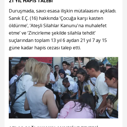
21 YIL HAPİS TALEBİ
Duruşmada, savcı esasa ilişkin mütalaasını açıkladı.
Sanık E.Ç. (16) hakkında ‘Çocuğa karşı kasten
öldürme’, ‘Ateşli Silahlar Kanunu'na muhalefet
etme’ ve ‘Zincirleme şekilde silahla tehdit’
suçlarından toplam 13 yıl 6 aydan 21 yıl 7 ay 15
güne kadar hapis cezası talep etti.