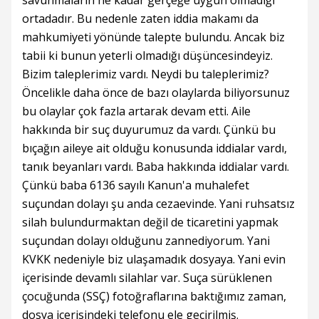
savunmaların ne kadar gerçeğe uygun olmadığı
ortadadır. Bu nedenle zaten iddia makamı da
mahkumiyeti yönünde talepte bulundu. Ancak biz
tabii ki bunun yeterli olmadığı düşüncesindeyiz.
Bizim taleplerimiz vardı. Neydi bu taleplerimiz?
Öncelikle daha önce de bazı olaylarda biliyorsunuz
bu olaylar çok fazla artarak devam etti. Aile
hakkında bir suç duyurumuz da vardı. Çünkü bu
bıçağın aileye ait olduğu konusunda iddialar vardı,
tanık beyanları vardı. Baba hakkında iddialar vardı.
Çünkü baba 6136 sayılı Kanun'a muhalefet
suçundan dolayı şu anda cezaevinde. Yani ruhsatsız
silah bulundurmaktan değil de ticaretini yapmak
suçundan dolayı olduğunu zannediyorum. Yani
KVKK nedeniyle biz ulaşamadık dosyaya. Yani evin
içerisinde devamlı silahlar var. Suça sürüklenen
çocuğunda (SSÇ) fotoğraflarına baktığımız zaman,
dosya içerisindeki telefonu ele geçirilmiş.