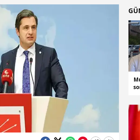
GÜ
Mu
so
Ca
fı