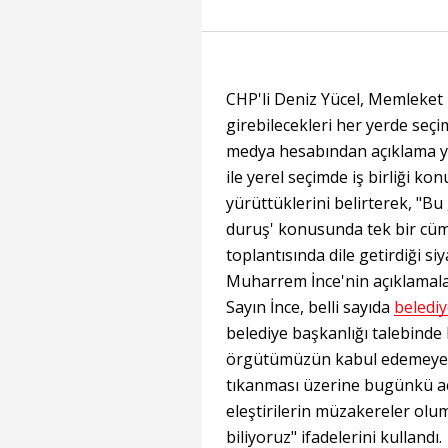
CHP'li Deniz Yücel, Memleket
girebilecekleri her yerde seçi
medya hesabından açıklama yap
ile yerel seçimde iş birliği k
yürüttüklerini belirterek, "Bu
duruş' konusunda tek bir cüm
toplantısında dile getirdiği s
Muharrem İnce'nin açıklamala
Sayın İnce, belli sayıda
belediy
belediye başkanlığı talebinde
örgütümüzün kabul edemeyece
tıkanması üzerine bugünkü açı
eleştirilerin müzakereler olu
biliyoruz" ifadelerini kullandı.