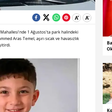
er Mahallesi'nde 1 Ağustos'ta park halindeki
ed Aras Temel, aşırı sıcak ve havasızlık
Ba
tirdi.
Ok
gö
Ko