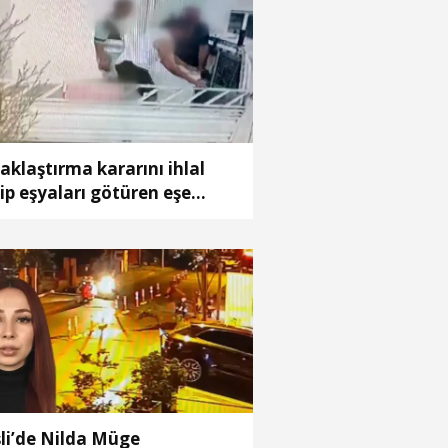
aklaştırma kararını ihlal
ip eşyaları götüren eşe
zminat cezası
şli’de Nilda Müge