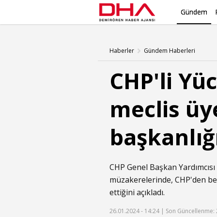
Gündem
Haberler
Gündem Haberleri
CHP'li Yü
meclis üye
başkanlığı
CHP Genel Başkan Yardımcısı 
müzakerelerinde, CHP'den bel
ettiğini açıkladı.
26.01.2024 - 14:24 |
Son Güncellenme: 