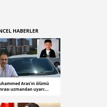
NCEL HABERLER
hammed Aras’ın ölümü
nrası uzmandan uyarı:
mlar açık olsa da araç içi
rına dönüyor