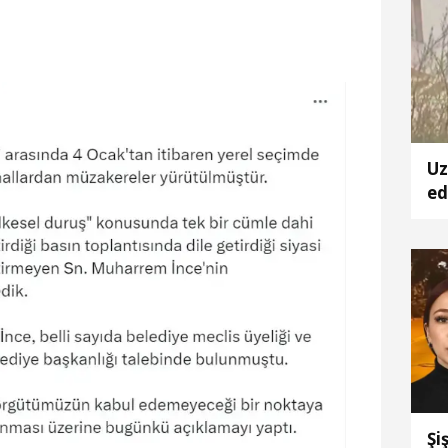
Uz
ed
ta
Şi