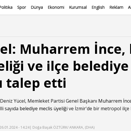
Politika
Spor
Dünya
Ekonomi
Kurumsal
English
Reklam
A
cel: Muharrem İnce,
liği ve ilçe belediye
 talep etti
Deniz Yücel, Memleket Partisi Genel Başkanı
Muharrem İnc
li sayıda
belediye meclis üyeliği
ve İzmir'de bir metropol ilçe
26.01.2024 - 14:24
| Doğa Başak ÖZTÜRK/ ANKARA, (DHA)