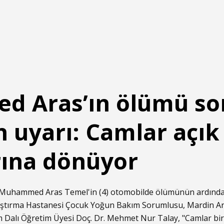
 Aras’ın ölümü so
uyarı: Camlar açık 
ırına dönüyor
e, Muhammed Aras Temel'in (4) otomobilde ölümünün ardında
aştırma Hastanesi Çocuk Yoğun Bakım Sorumlusu, Mardin Art
im Dalı Öğretim Üyesi Doç. Dr. Mehmet Nur Talay, "Camlar bira