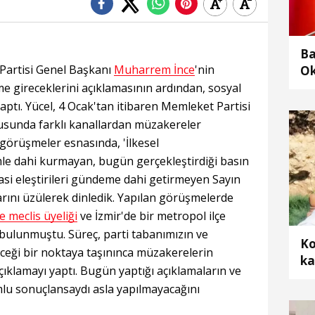
Ba
 Partisi Genel Başkanı
Muharrem İnce
'nin
Ok
gö
me gireceklerini açıklamasının ardından, sosyal
tı. Yücel, 4 Ocak'tan itibaren Memleket Partisi
onusunda farklı kanallardan müzakereler
 görüşmeler esnasında, 'İlkesel
le dahi kurmayan, bugün gerçekleştirdiği basın
iyasi eleştirileri gündeme dahi getirmeyen Sayın
rını üzülerek dinledik. Yapılan görüşmelerde
e meclis üyeliği
ve İzmir'de bir metropol ilçe
 bulunmuştu. Süreç, parti tabanımızın ve
Ko
ği bir noktaya taşınınca müzakerelerin
ka
klamayı yaptı. Bugün yaptığı açıklamaların ve
mlu sonuçlansaydı asla yapılmayacağını