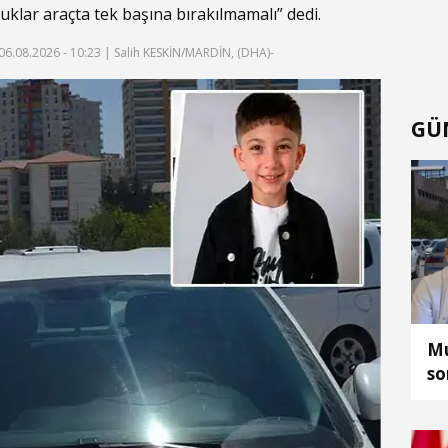
cuklar araçta tek başına bırakılmamalı” dedi.
06.08.2026 - 10:23
| Salih KESKİN/MARDİN, (DHA)-
GÜ
Mu
so
Ca
fı