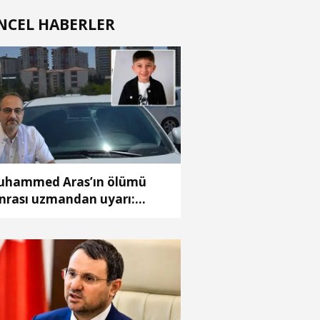
NCEL HABERLER
hammed Aras’ın ölümü
nrası uzmandan uyarı:
mlar açık olsa da araç içi
rına dönüyor