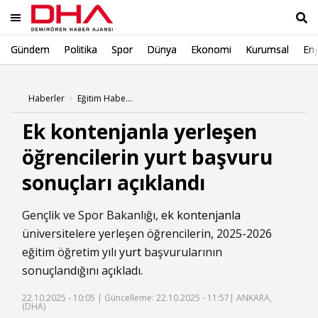
Gündem
Politika
Spor
Dünya
Ekonomi
Kurumsal
Eng
Ara
Haberler
Eğitim Haberleri
Ek kontenjanla yerleşen
öğrencilerin yurt başvuru
sonuçları açıklandı
Gençlik ve Spor Bakanlığı,
ek kontenjanla
üniversitelere yerleşen öğrencilerin, 2025-2026
eğitim öğretim yılı
yurt
başvurularının
sonuçlandığını açıkladı.
22.10.2025 - 10:05 |
Güncelleme: 22.10.2025 - 11:57
| ANKARA,
(DHA)