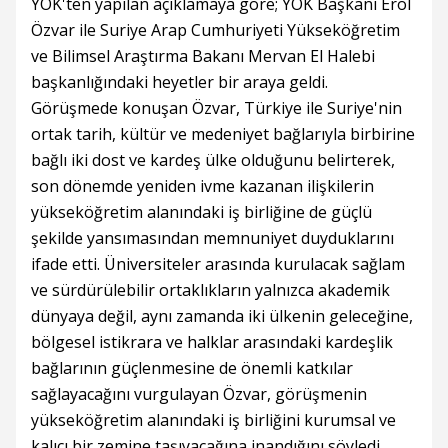
YÖK'ten yapılan açıklamaya göre; YÖK Başkanı Erol
Özvar ile Suriye Arap Cumhuriyeti Yükseköğretim
ve Bilimsel Araştırma Bakanı Mervan El Halebi
başkanlığındaki heyetler bir araya geldi.
Görüşmede konuşan Özvar, Türkiye ile Suriye'nin
ortak tarih, kültür ve medeniyet bağlarıyla birbirine
bağlı iki dost ve kardeş ülke olduğunu belirterek,
son dönemde yeniden ivme kazanan ilişkilerin
yükseköğretim alanındaki iş birliğine de güçlü
şekilde yansımasından memnuniyet duyduklarını
ifade etti. Üniversiteler arasında kurulacak sağlam
ve sürdürülebilir ortaklıkların yalnızca akademik
dünyaya değil, aynı zamanda iki ülkenin geleceğine,
bölgesel istikrara ve halklar arasındaki kardeşlik
bağlarının güçlenmesine de önemli katkılar
sağlayacağını vurgulayan Özvar, görüşmenin
yükseköğretim alanındaki iş birliğini kurumsal ve
kalıcı bir zemine taşıyacağına inandığını söyledi.