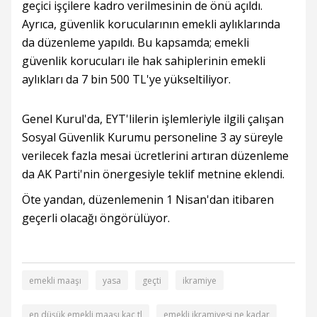
geçici işçilere kadro verilmesinin de önü açıldı.
Ayrıca, güvenlik korucularının emekli aylıklarında
da düzenleme yapıldı. Bu kapsamda; emekli
güvenlik korucuları ile hak sahiplerinin emekli
aylıkları da 7 bin 500 TL'ye yükseltiliyor.
Genel Kurul'da, EYT'lilerin işlemleriyle ilgili çalışan
Sosyal Güvenlik Kurumu personeline 3 ay süreyle
verilecek fazla mesai ücretlerini artıran düzenleme
da AK Parti'nin önergesiyle teklif metnine eklendi.
Öte yandan, düzenlemenin 1 Nisan'dan itibaren
geçerli olacağı öngörülüyor.
emekli maaşı
yasa
geçti
ikramiye
en düşük emekli maaşı kaç tl
emekli ikramiyesi ne kadar