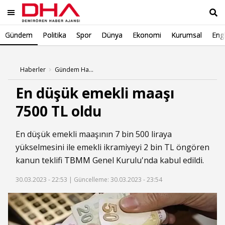
Gündem
Politika
Spor
Dünya
Ekonomi
Kurumsal
Engl
Ara
Haberler
Gündem Haberleri
En düşük emekli maaşı
7500 TL oldu
En düşük emekli maaşının 7 bin 500 liraya
yükselmesini ile emekli ikramiyeyi 2 bin TL öngören
kanun teklifi
TBMM
Genel Kurulu'nda kabul edildi.
30.03.2023 - 22:53 |
Güncelleme: 30.03.2023 - 23:54