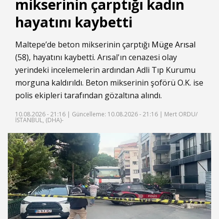
mikserinin çarptığı kadın
hayatını kaybetti
Maltepe’de beton mikserinin çarptığı
Müge Arısal
(58), hayatını kaybetti. Arısal'ın cenazesi olay
yerindeki incelemelerin ardından Adli Tıp Kurumu
morguna kaldırıldı. Beton mikserinin şoförü O.K. ise
polis ekipleri tarafından gözaltına alındı.
10.08.2026 - 21:16 |
Güncelleme: 10.08.2026 - 21:16
| Mert ORDU/
İSTANBUL, (DHA)-