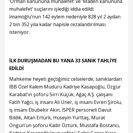
‘Orman kanununa muhalefet’ ve ‘Maden kanununa
muhalefet’ suçlarını işlediği iddia edildi.
İmamoğlu’nun 142 eylem nedeniyle 828 yıl 2 aydan
2 bin 352 yıla kadar hapisle cezalandırılması
isteniyor.
İLK DURUŞMADAN BU YANA 33 SANIK TAHLİYE
EDİLDİ
Mahkeme heyeti geçtiğimiz celselerde, sanıklardan
İBB Özel Kalem Müdürü Kadriye Kasapoğlu, Özgür
Karabat’ın şoförü Sırrı Küçük, Ağaç A.Ş. çalışanı
Fatih Yağcı, iş insanı Ali Üner, iş insanı Evren Şirolu,
iş insanı Ebubekir Akın, İSPER personeli Davut
Bildik, Altan Ertürk, Hüseyin Yurttaş, Murat
Ongun’un şoförü Kadir Öztürk, Mustafa Bostancı,