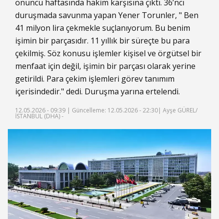
onuncu haftasında hakim karşısına çıktı. 36’ncı
duruşmada savunma yapan Yener Torunler, " Ben
41 milyon lira çekmekle suçlanıyorum. Bu benim
işimin bir parçasıdır. 11 yıllık bir süreçte bu para
çekilmiş. Söz konusu işlemler kişisel ve örgütsel bir
menfaat için değil, işimin bir parçası olarak yerine
getirildi. Para çekim işlemleri görev tanımım
içerisindedir." dedi. Duruşma yarına ertelendi.
12.05.2026 - 09:39 |
Güncelleme: 12.05.2026 - 22:30
| Ayşe GÜREL/
İSTANBUL (DHA) -