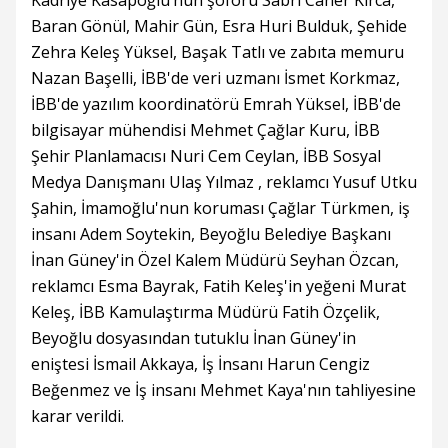
Kadriye Kasapoğlu’nun şoförü Sabri Caner Kırca,
Baran Gönül, Mahir Gün, Esra Huri Bulduk, Şehide
Zehra Keleş Yüksel, Başak Tatlı ve zabıta memuru
Nazan Başelli, İBB'de veri uzmanı İsmet Korkmaz,
İBB'de yazılım koordinatörü Emrah Yüksel, İBB'de
bilgisayar mühendisi Mehmet Çağlar Kuru, İBB
Şehir Planlamacısı Nuri Cem Ceylan, İBB Sosyal
Medya Danışmanı Ulaş Yılmaz , reklamcı Yusuf Utku
Şahin, İmamoğlu'nun koruması Çağlar Türkmen, iş
insanı Adem Soytekin, Beyoğlu Belediye Başkanı
İnan Güney'in Özel Kalem Müdürü Seyhan Özcan,
reklamcı Esma Bayrak, Fatih Keleş'in yeğeni Murat
Keleş, İBB Kamulaştırma Müdürü Fatih Özçelik,
Beyoğlu dosyasından tutuklu İnan Güney'in
eniştesi İsmail Akkaya, İş İnsanı Harun Cengiz
Beğenmez ve İş insanı Mehmet Kaya'nın tahliyesine
karar verildi.