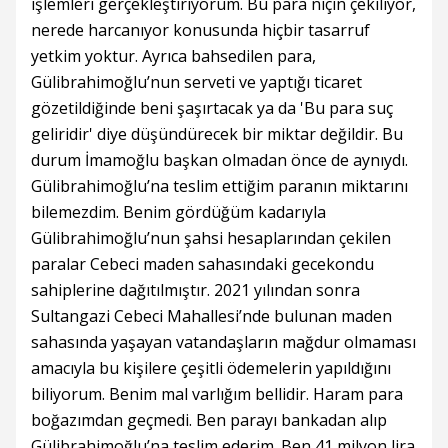
işlemleri gerçekleştiriyorum. Bu para niçin çekiliyor,
nerede harcanıyor konusunda hiçbir tasarruf
yetkim yoktur. Ayrıca bahsedilen para,
Gülibrahimoğlu’nun serveti ve yaptığı ticaret
gözetildiğinde beni şaşırtacak ya da 'Bu para suç
geliridir' diye düşündürecek bir miktar değildir. Bu
durum İmamoğlu başkan olmadan önce de aynıydı.
Gülibrahimoğlu’na teslim ettiğim paranın miktarını
bilemezdim. Benim gördüğüm kadarıyla
Gülibrahimoğlu’nun şahsi hesaplarından çekilen
paralar Cebeci maden sahasındaki gecekondu
sahiplerine dağıtılmıştır. 2021 yılından sonra
Sultangazi Cebeci Mahallesi’nde bulunan maden
sahasında yaşayan vatandaşların mağdur olmaması
amacıyla bu kişilere çeşitli ödemelerin yapıldığını
biliyorum. Benim mal varlığım bellidir. Haram para
boğazımdan geçmedi. Ben parayı bankadan alıp
Gülibrahimoğlu’na teslim ederim. Ben 41 milyon lira