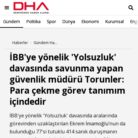
Gündem
Politika
Spor
Dünya
Ekonomi
Kurumsal
Engl
Ara
Haberler
Gündem Haberleri
İBB'ye yönelik 'Yolsuzluk'
davasında savunma yapan
güvenlik müdürü Torunler:
Para çekme görev tanımım
içindedir
İBB'ye yönelik 'Yolsuzluk' davasında aralarında
görevinden uzaklaştırılan
Ekrem İmamoğlu
’nun da
bulunduğu 77'si tutuklu 414 sanık duruşmanın