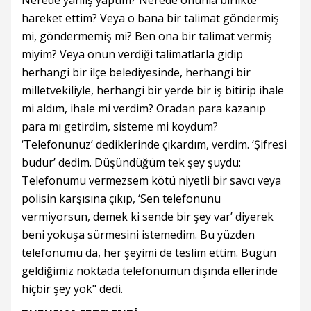
Nerede yanlış yaptım? Nerede onunla birlikte
hareket ettim? Veya o bana bir talimat göndermiş
mi, göndermemiş mi? Ben ona bir talimat vermiş
miyim? Veya onun verdiği talimatlarla gidip
herhangi bir ilçe belediyesinde, herhangi bir
milletvekiliyle, herhangi bir yerde bir iş bitirip ihale
mi aldım, ihale mi verdim? Oradan para kazanıp
para mı getirdim, sisteme mi koydum?
‘Telefonunuz’ dediklerinde çıkardım, verdim. ‘Şifresi
budur’ dedim. Düşündüğüm tek şey şuydu:
Telefonumu vermezsem kötü niyetli bir savcı veya
polisin karşısına çıkıp, ‘Sen telefonunu
vermiyorsun, demek ki sende bir şey var’ diyerek
beni yokuşa sürmesini istemedim. Bu yüzden
telefonumu da, her şeyimi de teslim ettim. Bugün
geldiğimiz noktada telefonumun dışında ellerinde
hiçbir şey yok" dedi.