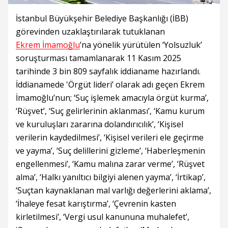
İstanbul Büyükşehir Belediye Başkanlığı (İBB)
görevinden uzaklaştırılarak tutuklanan
Ekrem İmamoğlu
’na yönelik yürütülen ‘Yolsuzluk’
soruşturması tamamlanarak 11 Kasım 2025
tarihinde 3 bin 809 sayfalık iddianame hazırlandı.
İddianamede 'Örgüt lideri’ olarak adı geçen Ekrem
İmamoğlu’nun; ‘Suç işlemek amacıyla örgüt kurma’,
‘Rüşvet’, ‘Suç gelirlerinin aklanması’, ‘Kamu kurum
ve kuruluşları zararına dolandırıcılık’, ‘Kişisel
verilerin kaydedilmesi’, ‘Kişisel verileri ele geçirme
ve yayma’, ‘Suç delillerini gizleme’, ‘Haberleşmenin
engellenmesi’, ‘Kamu malına zarar verme’, ‘Rüşvet
alma’, ‘Halkı yanıltıcı bilgiyi alenen yayma’, ‘İrtikap’,
‘Suçtan kaynaklanan mal varlığı değerlerini aklama’,
‘İhaleye fesat karıştırma’, ‘Çevrenin kasten
kirletilmesi’, ‘Vergi usul kanununa muhalefet’,