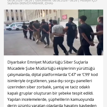
08.08.2026 - 08:26 |
Güncelleme: 08.08.2026 - 08:26
| Hüseyin İÇLİ-
Seyfettin EKEN/DİYARBAKIR, (DHA)-
Diyarbakır Emniyet Müdürlüğü Siber Suçlarla
Mücadele Şube Müdürlüğü ekiplerinin yürüttüğü
çalışmalarda, dijital platformlarda ‘C47’ ve ‘C99’ kod
isimleriyle örgütlenen, yasa dışı sorgu panelleri
üzerinden siber zorbalık, şantaj ve taciz odaklı
kapalı gruplar oluşturan bir şebeke tespit edildi.
Yapılan incelemelerde, şüphelilerin kamuoyunda
derin üzüntü yaratan olaylarda hayatını kaybeden