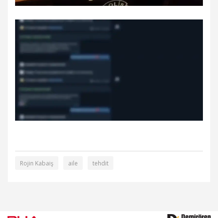
Rojin Kabaiş
aile
tehdit