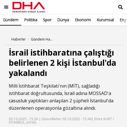
Gündem
Politika
Spor
Dünya
Ekonomi
Kurumsal
Engl
Ara
Haberler
Gündem Haberleri
İsrail istihbaratına çalıştığı
belirlenen 2 kişi İstanbul'da
yakalandı
Milli İstihbarat Teşkilatı'nın (
MİT
), sağladığı
istihbarat doğrultusunda,
İsrail
adına MOSSAD'a
casusluk
yaptıkları anlaşılan 2 şüpheli İstanbul'da
düzenlenen operasyonla gözaltına alındı.
03.10.2025 - 15:26 |
Güncelleme: 03.10.2025 - 15:49
| Emre KURT /
İSTANBUL, (DHA)-