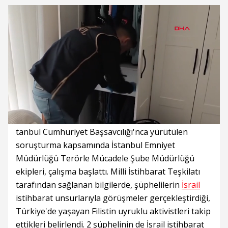
Süre
Toplam
Süre
/
Yükleniyor
Yüklendi
:
:
0%
0%
tanbul Cumhuriyet Başsavcılığı'nca yürütülen
soruşturma kapsamında İstanbul Emniyet
Müdürlüğü Terörle Mücadele Şube Müdürlüğü
ekipleri, çalışma başlattı. Milli İstihbarat Teşkilatı
tarafından sağlanan bilgilerde, şüphelilerin
İsrail
istihbarat unsurlarıyla görüşmeler gerçekleştirdiği,
Türkiye'de yaşayan Filistin uyruklu aktivistleri takip
ettikleri belirlendi. 2 şüphelinin de İsrail istihbarat