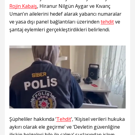
Rojin Kabaiş
, Hiranur Nilgün Aygar ve Kıvanç
Uman’ın ailelerini hedef alarak yabancı numaralar
ve yasa dışı panel bağlantıları üzerinden
tehdit
ve
şantaj eylemleri gerçekleştirdikleri belirlendi.
Şüpheliler hakkında ‘
Tehdit
’, ‘Kişisel verileri hukuka
aykırı olarak ele geçirme’ ve ‘Devletin güvenliğine
ilişkin belgeleri hile ile çalma’ suçlarından işlem