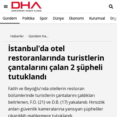
Gündem
Politika
Spor
Dünya
Ekonomi
Kurumsal
Engl
Ara
Haberler
Gündem Haberleri
İstanbul'da otel
restoranlarında turistlerin
çantalarını çalan 2 şüpheli
tutuklandı
Fatih ve Beyoğlu'nda otellerin restoran
bölümlerinde turistlerin çantalarını çaldıkları
belirlenen, F.Ö. (21) ve D.B. (17) yakalandı.
Hırsızlık
anları güvenlik kameralarına yansıyan şüpheliler
çıkarıldığı mahkemece tutuklandı.