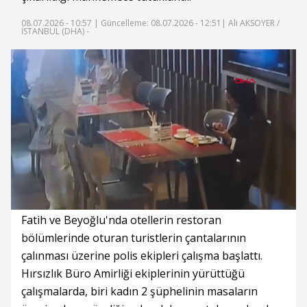
08.07.2026 - 10:57 |
Güncelleme: 08.07.2026 - 12:51
| Ali AKSOYER /
İSTANBUL (DHA) -
Süre
Toplam
Süre
/
Yükleniyor
Yüklendi
:
:
0%
0%
Fatih ve Beyoğlu'nda otellerin restoran
bölümlerinde oturan turistlerin çantalarının
çalınması üzerine polis ekipleri çalışma başlattı.
Hırsızlık Büro Amirliği ekiplerinin yürüttüğü
çalışmalarda, biri kadın 2 şüphelinin masaların