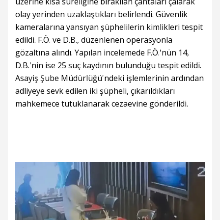
üzerine kısa süreliğine bırakılan çantaları çalarak
olay yerinden uzaklaştıkları belirlendi. Güvenlik
kameralarına yansıyan şüphelilerin kimlikleri tespit
edildi. F.Ö. ve D.B., düzenlenen operasyonla
gözaltına alındı. Yapılan incelemede F.Ö.'nün 14,
D.B.'nin ise 25 suç kaydının bulunduğu tespit edildi.
Asayiş Şube Müdürlüğü'ndeki işlemlerinin ardından
adliyeye sevk edilen iki şüpheli, çıkarıldıkları
mahkemece tutuklanarak cezaevine gönderildi.