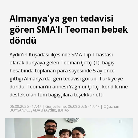
Almanya'ya gen tedavisi
gören SMA'lı Teoman bebek
döndü
Aydın
’ın Kuşadası ilçesinde SMA Tip 1 hastası
olarak dünyaya gelen
Teoman
Çiftçi (1), bağış
hesabında toplanan para sayesinde 5 ay önce
gittiği
Almanya
'da, gen tedavisi görüp, Türkiye’ye
döndü. Teoman’ın annesi Yağmur Çiftçi, kendilerine
destek olan tüm bağışçılara teşekkür etti.
06.08.2026 - 17:47 |
Güncelleme: 06.08.2026 - 17:47
| Oğuzhan
BOYSAN/KUŞADASI (Aydın), (DHA)-