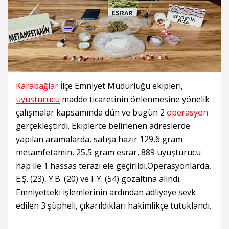
Karabağlar
İlçe Emniyet Müdürlüğü ekipleri,
uyuşturucu
madde ticaretinin önlenmesine yönelik
çalışmalar kapsamında dün ve bugün 2
operasyon
gerçekleştirdi. Ekiplerce belirlenen adreslerde
yapılan aramalarda, satışa hazır 129,6 gram
metamfetamin, 25,5 gram esrar, 889 uyuşturucu
hap ile 1 hassas terazi ele geçirildi.Operasyonlarda,
E.Ş. (23), Y.B. (20) ve F.Y. (54) gözaltına alındı.
Emniyetteki işlemlerinin ardından adliyeye sevk
edilen 3 şüpheli, çıkarıldıkları hakimlikçe tutuklandı.