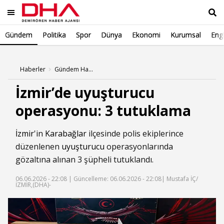
Gündem
Politika
Spor
Dünya
Ekonomi
Kurumsal
Engl
Ara
Haberler
Gündem Haberleri
İzmir’de uyuşturucu
operasyonu: 3 tutuklama
İzmir
'in
Karabağlar
ilçesinde polis ekiplerince
düzenlenen
uyuşturucu
operasyonlarında
gözaltına alınan 3 şüpheli tutuklandı.
06.06.2026 - 22:08 |
Güncelleme: 06.06.2026 - 22:08
| Mustafa İÇ/
İZMİR,(DHA)-