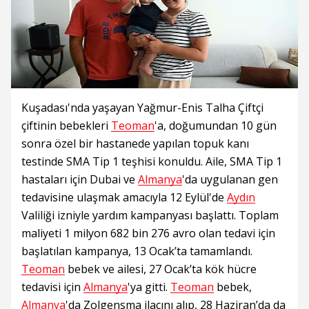
Kuşadası'nda yaşayan Yağmur-Enis Talha Çiftçi
çiftinin bebekleri
Teoman
'a, doğumundan 10 gün
sonra özel bir hastanede yapılan topuk kanı
testinde SMA Tip 1 teşhisi konuldu. Aile, SMA Tip 1
hastaları için Dubai ve
Almanya
'da uygulanan gen
tedavisine ulaşmak amacıyla 12 Eylül'de
Aydın
Valiliği izniyle yardım kampanyası başlattı. Toplam
maliyeti 1 milyon 682 bin 276 avro olan tedavi için
başlatılan kampanya, 13 Ocak’ta tamamlandı.
Teoman
bebek ve ailesi, 27 Ocak’ta kök hücre
tedavisi için
Almanya
'ya gitti.
Teoman
bebek,
Almanya
'da Zolgensma ilacını alıp, 28 Haziran’da da