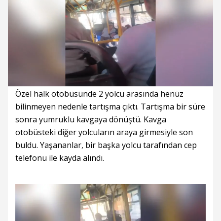
Süre
Toplam
Süre
/
Yükleniyor
Yüklendi
:
:
0%
0%
Özel halk otobüsünde 2 yolcu arasında henüz
bilinmeyen nedenle tartışma çıktı. Tartışma bir süre
sonra yumruklu kavgaya dönüştü. Kavga
otobüsteki diğer yolcuların araya girmesiyle son
buldu. Yaşananlar, bir başka yolcu tarafından cep
telefonu ile kayda alındı.