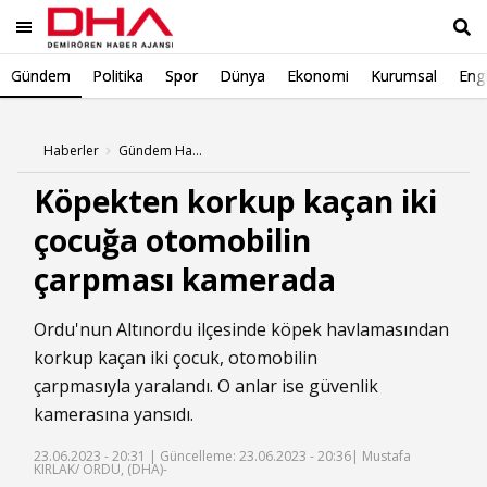
Gündem
Politika
Spor
Dünya
Ekonomi
Kurumsal
Engl
Ara
Haberler
Gündem Haberleri
Köpekten korkup kaçan iki
çocuğa otomobilin
çarpması kamerada
Ordu'nun Altınordu ilçesinde köpek havlamasından
korkup kaçan iki çocuk, otomobilin
çarpmasıyla yaralandı. O anlar ise güvenlik
kamerasına yansıdı.
23.06.2023 - 20:31 |
Güncelleme: 23.06.2023 - 20:36
| Mustafa
KIRLAK/ ORDU, (DHA)-