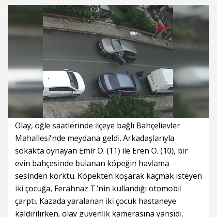
Süre
Toplam
Süre
/
Yükleniyor
Yüklendi
:
:
0%
0%
Olay, öğle saatlerinde ilçeye bağlı Bahçelievler
Mahallesi'nde meydana geldi. Arkadaşlarıyla
sokakta oynayan Emir O. (11) ile Eren O. (10), bir
evin bahçesinde bulanan köpeğin havlama
sesinden korktu. Köpekten koşarak kaçmak isteyen
iki çocuğa, Ferahnaz T.’nin kullandığı otomobil
çarptı. Kazada yaralanan iki çocuk hastaneye
kaldırılırken, olay güvenlik kamerasına yansıdı.