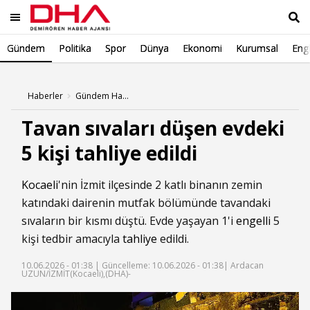
Gündem
Politika
Spor
Dünya
Ekonomi
Kurumsal
Engl
Ara
Haberler
Gündem Haberleri
Tavan sıvaları düşen evdeki
5 kişi tahliye edildi
Kocaeli
'nin İzmit ilçesinde 2 katlı binanın zemin
katındaki dairenin mutfak bölümünde tavandaki
sıvaların bir kısmı düştü. Evde yaşayan 1'i
engelli
5
kişi tedbir amacıyla
tahliye
edildi.
10.06.2026 - 01:38 |
Güncelleme: 10.06.2026 - 01:38
| Ardacan
UZUN/İZMİT(Kocaeli),(DHA)-