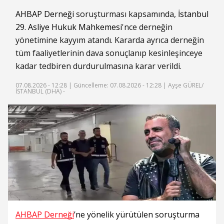
AHBAP Derneği
soruşturması kapsamında,
İstanbul
29. Asliye Hukuk Mahkemesi
'nce derneğin
yönetimine kayyım atandı. Kararda ayrıca derneğin
tüm faaliyetlerinin dava sonuçlanıp kesinleşinceye
kadar tedbiren durdurulmasına karar verildi.
07.08.2026 - 12:28 |
Güncelleme: 07.08.2026 - 12:28
| Ayşe GÜREL/
İSTANBUL (DHA) -
AHBAP Derneği
’ne yönelik yürütülen soruşturma