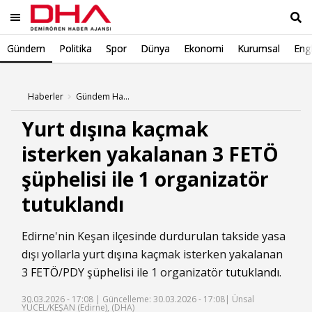
Gündem
Politika
Spor
Dünya
Ekonomi
Kurumsal
Engl
Ara
Haberler
Gündem Haberleri
Yurt dışına kaçmak
isterken yakalanan 3 FETÖ
şüphelisi ile 1 organizatör
tutuklandı
Edirne'nin Keşan ilçesinde durdurulan takside yasa
dışı yollarla yurt dışına kaçmak isterken yakalanan
3
FETÖ
/PDY şüphelisi ile 1 organizatör
tutuklandı
.
30.03.2026 - 17:08 |
Güncelleme: 30.03.2026 - 17:08
| Ünsal
YÜCEL/KEŞAN (Edirne), (DHA)