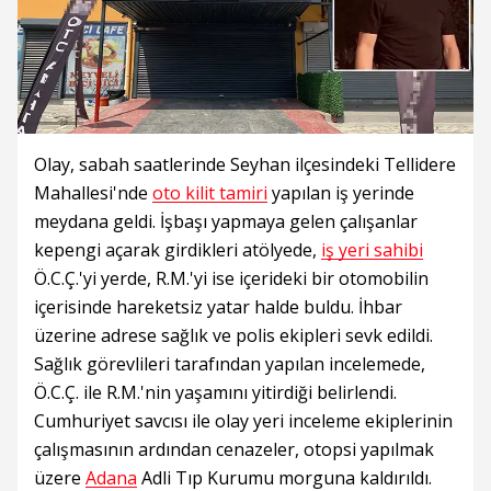
Olay, sabah saatlerinde Seyhan ilçesindeki Tellidere
Mahallesi'nde
oto kilit tamiri
yapılan iş yerinde
meydana geldi. İşbaşı yapmaya gelen çalışanlar
kepengi açarak girdikleri atölyede,
iş yeri sahibi
Ö.C.Ç.'yi yerde, R.M.'yi ise içerideki bir otomobilin
içerisinde hareketsiz yatar halde buldu. İhbar
üzerine adrese sağlık ve polis ekipleri sevk edildi.
Sağlık görevlileri tarafından yapılan incelemede,
Ö.C.Ç. ile R.M.'nin yaşamını yitirdiği belirlendi.
Cumhuriyet savcısı ile olay yeri inceleme ekiplerinin
çalışmasının ardından cenazeler, otopsi yapılmak
üzere
Adana
Adli Tıp Kurumu morguna kaldırıldı.