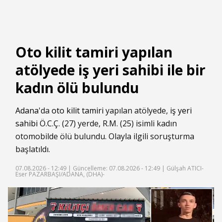
Oto kilit tamiri yapılan
atölyede iş yeri sahibi ile bir
kadın ölü bulundu
Adana
'da
oto kilit tamiri
yapılan atölyede,
iş yeri
sahibi
Ö.C.Ç. (27) yerde, R.M. (25) isimli kadın
otomobilde ölü bulundu. Olayla ilgili soruşturma
başlatıldı.
07.08.2026 - 12:49 |
Güncelleme: 07.08.2026 - 12:49
| Gülşah ATICI-
Eser PAZARBAŞI/ADANA, (DHA)-