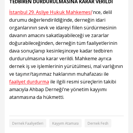
TEDBİREN DURDURULMASINA KARAR VERİLDİ
İstanbul 29. Asliye Hukuk Mahkemesi
'nce, delil
durumu değerlendirildiğinde, derneğin idari
organlarının sevk ve idareyi fiilen sürdürmesinin
davanın amacını sakatlayabileceği ve zararlar
doğurabileceğinden, derneğin tüm faaliyetlerinin
dava sonuçlanıp kesinleşinceye kadar tedbiren
durdurulmasına karar verildi. Mahkeme ayrıca
dernek iş ve işlemlerinin yürütülmesi, mal varlığının
ve taşınır/taşınmaz haklarının muhafazası ile
faaliyet durdurma
ile ilgili resmi süreçlerin takibi
amacıyla Ahbap Derneği’ne yönetim kayyımı
atanmasına da hükmetti.
Dernek Faaliyetleri
Kayyım Ataması
Dernek Fesh