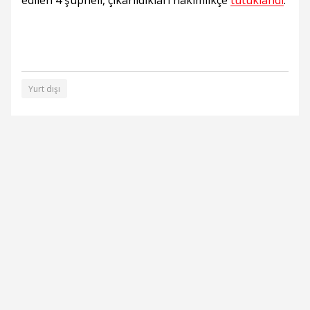
edilen 4 şüpheli, çıkarıldıkları hakimlikçe
tutuklandı
.
Yurt dışı