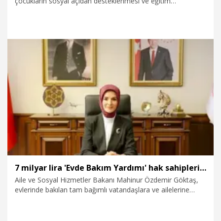
çocukların sosyal açıdan desteklenmesi ve eğitim
giderlerinin karşılanması için temmuz ayına yönelik toplam 2
milyar 117 milyon lira tutarındaki Sosyal ve Ekonomik
Destek (SED) ödemesinin hesaplara yatırıldığını bildirdi.
16.07.2026
Gündem
7 milyar lira 'Evde Bakım Yardımı' hak sahiplerine aktarıldı
Aile ve Sosyal Hizmetler Bakanı Mahinur Özdemir Göktaş,
evlerinde bakılan tam bağımlı vatandaşlara ve ailelerine
ekonomik destek sağlamak amacıyla bu ay toplam 7 milyar
lira 'Evde Bakım Yardımı'nı hesaplara yatırdıklarını açıkladı.