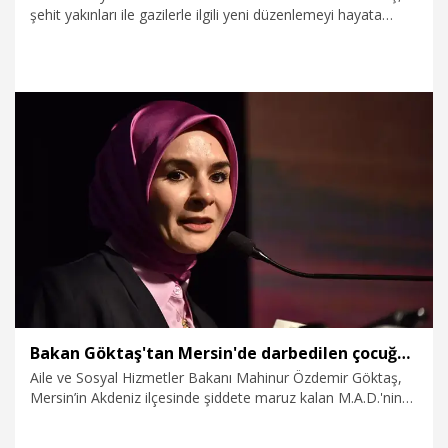
şehit yakınları ile gazilerle ilgili yeni düzenlemeyi hayata
geçirmeyi hedeflediklerini belirterek, "AK Parti grubumuz,
Milliyetçi Hareket Partisi ile beraber grubumuz Meclis
Başkanlığı'na sunacak. Bu hafta inşallah görüşülmesini
bekliyoruz. Ben şimdiden şehit ailelerimize ve gazilerimize
hayırlı olmasını diliyorum" dedi.
2.08.2026
Politika
Bakan Göktaş'tan Mersin'de darbedilen çocuğun ailesine telefon
Aile ve Sosyal Hizmetler Bakanı Mahinur Özdemir Göktaş,
Mersin’in Akdeniz ilçesinde şiddete maruz kalan M.A.D.'nin
ailesini telefonla arayarak 'geçmiş olsun' dileğinde bulundu.