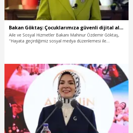
Bakan Göktaş: Çocuklarımıza güvenli dijital alanlar oluşturmayı hedefliyoruz
Aile ve Sosyal Hizmetler Bakanı Mahinur Özdemir Göktaş,
"Hayata geçirdiğimiz sosyal medya düzenlemesi ile
çocuklarımızı algoritmaların ağından uzak tutmayı ve güvenli
dijital alanlar oluşturmayı hedefliyoruz" dedi.
24.07.2026
Politika