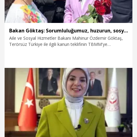
Bakan Göktaş: Sorumluluğumuz, huzurun, sosyal dayanışmayla daha da güçlenmesini sağlamaktır
Aile ve Sosyal Hizmetler Bakanı Mahinur Özdemir Göktaş,
Terörsüz Türkiye ile ilgili kanun teklifinin TBMM'ye
sunulduğunu belirterek, "Terörün sona ermesi, ailelerin
güçlenmesi, toplumsal barışın daha kalıcı hale gelmesi
demek. Bakanlık olarak hedefimiz; çocukların güvenle
büyüdüğü, ailelerin geleceğe umutla baktığı 'Türkiye Yüzyılı'nı
inşa etmektir. Sorumluluğumuz, huzurun sosyal
dayanışmayla daha da güçlenmesini sağlamaktır" dedi.
6.08.2026
Politika