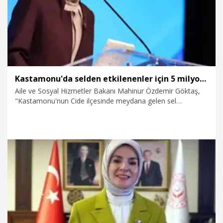
Kastamonu'da selden etkilenenler için 5 milyon lira kaynak aktarıldı
Aile ve Sosyal Hizmetler Bakanı Mahinur Özdemir Göktaş,
"Kastamonu'nun Cide ilçesinde meydana gelen sel
felaketinden etkilenen vatandaşlarımızın ilk aşamada temel
ihtiyaçlarının karşılanması amacıyla, hane başı 10 bin TL
olmak üzere bölgeye 5 milyon lira tutarında kaynak
aktardık" dedi.
27.07.2026
Gündem