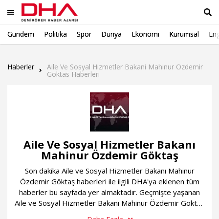
Gündem
Politika
Spor
Dünya
Ekonomi
Kurumsal
Eng
Ara
Haberler
Aile Ve Sosyal Hizmetler Bakani Mahinur Ozdemir
Goktas Haberleri
Aile Ve Sosyal Hizmetler Bakanı
Mahinur Özdemir Göktaş
Son dakika Aile ve Sosyal Hizmetler Bakanı Mahinur
Özdemir Göktaş haberleri ile ilgili DHA'ya eklenen tüm
haberler bu sayfada yer almaktadır. Geçmişte yaşanan
Aile ve Sosyal Hizmetler Bakanı Mahinur Özdemir Göktaş
gelişmeleri, bugün yaşanan en flaş gelişmeler ve çok