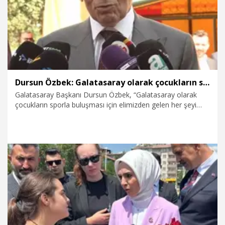
dedi.
Dursun Özbek: Galatasaray olarak çocukların sporla buluşması için elimizden gelen her şeyi yapıyoruz
Galatasaray Başkanı Dursun Özbek, “Galatasaray olarak
çocukların sporla buluşması için elimizden gelen her şeyi
yapıyoruz. Çocukların yetişirken, büyürken, gelişirken spora
son derece ihtiyaçları olduğunu düşünüyorum. Onun için bu
faaliyetler çok güzel faaliyetler” dedi.
7.08.2026
Spor