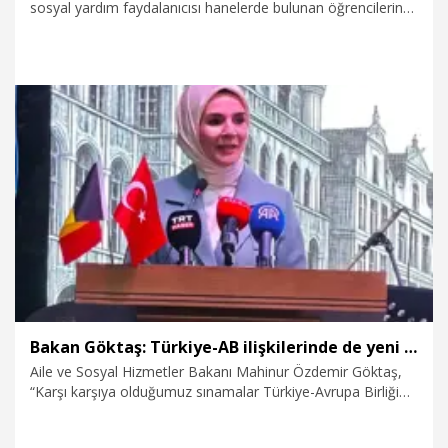
sosyal yardım faydalanıcısı hanelerde bulunan öğrencilerin
ulaşım giderlerinin karşılanması için uygulanan Ulaşım
Desteği'nden 2025-2026 eğitim-öğretim yılında 59 bin 277
öğrencinin yararlandığını bildirdi.
23.07.2026
Politika
Bakan Göktaş: Türkiye-AB ilişkilerinde de yeni bir yaklaşım zorunlu
Aile ve Sosyal Hizmetler Bakanı Mahinur Özdemir Göktaş,
“Karşı karşıya olduğumuz sınamalar Türkiye-Avrupa Birliği
ilişkilerinde de yeni bir yaklaşımı zorunlu kılıyor. Artık daha
geniş, daha güçlü ve daha kurumsal bir ortaklık anlayışına