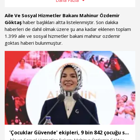
Daha Fazla
daha fazlası sürekli güncel olan Aile ve Sosyal Hizmetler
Bakanı Mahinur Özdemir Göktaş haber sayfamızda...
Aile Ve Sosyal Hizmetler Bakanı Mahinur Özdemir
Göktaş
haber başlıkları altta listelenmiştir. Son dakika
haberleri de dahil olmak üzere şu ana kadar eklenen toplam
1.399 aile ve sosyal hizmetler bakani mahinur ozdemir
goktas haberi bulunmuştur.
'Çocuklar Güvende' ekipleri, 9 bin 842 çocuğu spora ve sosyal faaliyetlere yönlendirdi