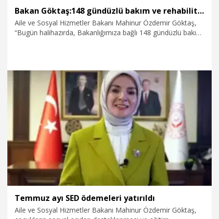
Bakan Göktaş:148 gündüzlü bakım ve rehabilitasyon merkezi bulunuyor
Aile ve Sosyal Hizmetler Bakanı Mahinur Özdemir Göktaş,
“Bugün halihazırda, Bakanlığımıza bağlı 148 gündüzlü bakım
ve rehabilitasyon merkezi bulunuyor. Bu merkezlerde,
engelli vatandaşımıza ve ailelerine tamamen ücretsiz hizmet
sunuyoruz.” dedi.
16.07.2026
Politika
Temmuz ayı SED ödemeleri yatırıldı
Aile ve Sosyal Hizmetler Bakanı Mahinur Özdemir Göktaş,