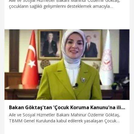
Aile ve Sosyal Hizmetler Bakanı Mahinur Özdemir Göktaş,
çocukların sağlıklı gelişimlerini desteklemek amacıyla
okullarla iletişime geçerek risk grubundaki çocukları
belirleyen Çocuklar Güvende ekiplerinin, 9 bin 842 çocuğu
sanat, spor ve sosyal faaliyetlere yönlendirdiğini bildirdi.
9.08.2026
Gündem
Bakan Göktaş'tan 'Çocuk Koruma Kanunu'na ilişkin paylaşım
Aile ve Sosyal Hizmetler Bakanı Mahinur Özdemir Göktaş,
TBMM Genel Kurulunda kabul edilerek yasalaşan Çocuk
Koruma Kanunu ile Bazı Kanunlarda Değişiklik Yapılmasına
Dair Kanun Teklifi’ne ilişkin paylaşım yaptı.