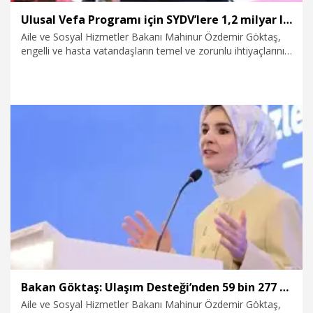
Ulusal Vefa Programı için SYDV’lere 1,2 milyar lira kaynak aktarıldı
Aile ve Sosyal Hizmetler Bakanı Mahinur Özdemir Göktaş,
engelli ve hasta vatandaşların temel ve zorunlu ihtiyaçlarının
karşılanması amacıyla yürütülen Ulusal Vefa Programı’nda
kullanılmak üzere, sosyal yardımlaşma ve dayanışma
vakıflarına (SYDV) toplam 1,2 milyar lira kaynak aktarıldığını
açıkladı.
24.07.2026
Gündem
Bakan Göktaş: Ulaşım Desteği’nden 59 bin 277 öğrenci yararlandı
Aile ve Sosyal Hizmetler Bakanı Mahinur Özdemir Göktaş,