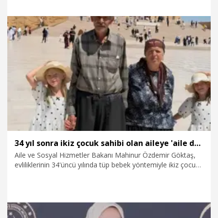
8.08.2026
Politika
34 yıl sonra ikiz çocuk sahibi olan aileye 'aile danışmanlığı' desteği
Aile ve Sosyal Hizmetler Bakanı Mahinur Özdemir Göktaş,
evliliklerinin 34'üncü yılında tüp bebek yöntemiyle ikiz çocuk
sahibi olan Doğan ailesi için aile danışmanlığı sürecini
başlattıklarını duyurdu.