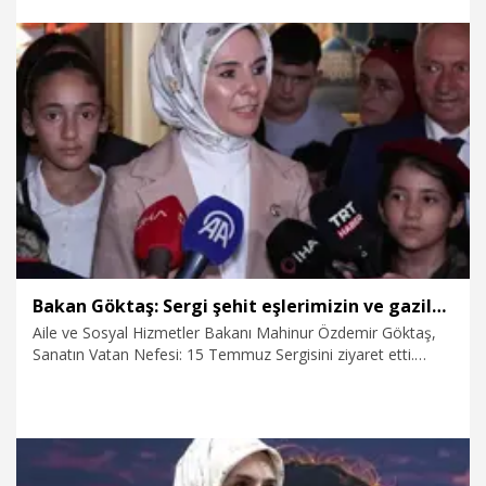
ihtiyaç duyuyoruz. Diğer yandan dostumuz ve müttefikimiz
Belçika’nın Türkiye-Avrupa Birliği ilişkilerinin kapsayıcı ve
kalıcı sonuçlar temelinde ilerlemesine katkı sunmasını
bekliyoruz” dedi.
21.07.2026
Politika
Bakan Göktaş: Sergi şehit eşlerimizin ve gazilerimizin sanatla şifa bulması adına başlatıldı
Aile ve Sosyal Hizmetler Bakanı Mahinur Özdemir Göktaş,
Sanatın Vatan Nefesi: 15 Temmuz Sergisini ziyaret etti.
Ziyaret sonrası sergiyi değerlendiren Göktaş, "15
Temmuz'u, anma etkinlikleri kapsamında 10'uncu yılına özel,
çok anlamlı bir sergi açılışını gerçekleştirdik. Bugün, Millî
Saraylar'da açılışını gerçekleştirdiğimiz Sanatla Teşvik
Programımız kapsamında şehit eşlerimiz ve gazilerimizin
eserlerini seyretmiş bulunmaktayız. Burada şehit eşlerimizin