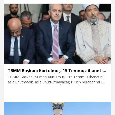
16.07.2026
Gündem
TBMM Başkanı Kurtulmuş: 15 Temmuz ihanetini asla unutmadık
TBMM Başkanı Numan Kurtulmuş, "15 Temmuz ihanetini
asla unutmadık, asla unutturmayacağız. Hep beraber milli
birlik ve dayanışma ruhu içerisinde bu ülkenin geleceğine,
istiklaline ve istikbaline kasteden bildiğimiz veya bilmediğimiz
bütün düşmanlara karşı yekvücut olarak birlikte olacağız"
dedi.