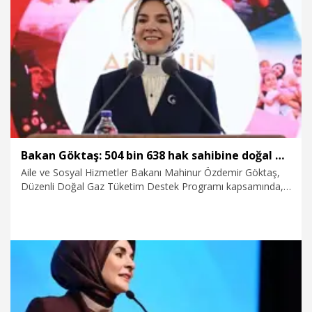
29.07.2026
Gündem
Bakan Göktaş: 504 bin 638 hak sahibine doğal gaz tüketim desteği gerçekleştirdik
Aile ve Sosyal Hizmetler Bakanı Mahinur Özdemir Göktaş,
Düzenli Doğal Gaz Tüketim Destek Programı kapsamında,
temmuz ayında 504 bin 638 hak sahibine 158 milyon 836
bin lira ödeme yapıldığını açıkladı.
28.07.2026
Politika