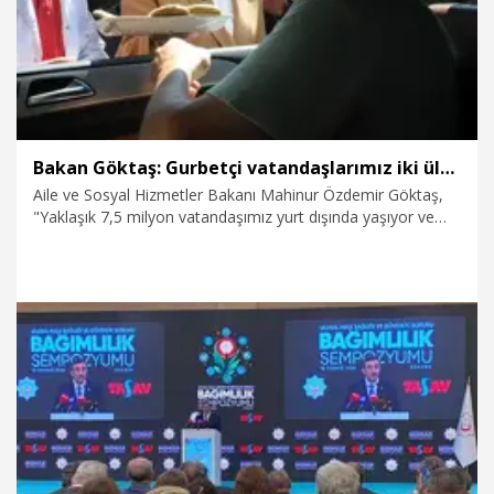
Bakan Göktaş: Gurbetçi vatandaşlarımız iki ülke arasında köprü vazifesi üstlenmekte
Aile ve Sosyal Hizmetler Bakanı Mahinur Özdemir Göktaş,
"Yaklaşık 7,5 milyon vatandaşımız yurt dışında yaşıyor ve
onlar aslında sadece ülkemiz için bir değer değil, kendi
ülkeleri için birer değer. İki ülke arasında özellikle birer köprü
vazifesi üstlenmekte" dedi.
19.07.2026
Politika