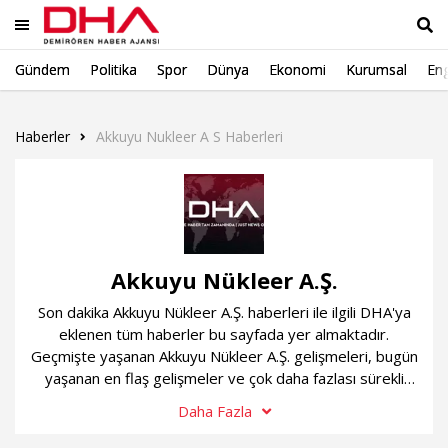
Gündem
Politika
Spor
Dünya
Ekonomi
Kurumsal
Eng
Ara
Haberler
Akkuyu Nukleer A S Haberleri
Akkuyu Nükleer A.Ş.
Son dakika Akkuyu Nükleer A.Ş. haberleri ile ilgili DHA'ya
eklenen tüm haberler bu sayfada yer almaktadır.
Geçmişte yaşanan Akkuyu Nükleer A.Ş. gelişmeleri, bugün
yaşanan en flaş gelişmeler ve çok daha fazlası sürekli
güncel olan Akkuyu Nükleer A.Ş. haber sayfamızda...
Daha Fazla