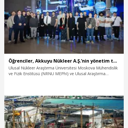
17.10.2025
Eğitim
Öğrenciler, Akkuyu Nükleer A.Ş.’nin yönetim temsilcileriyle bir araya geldi
Ulusal Nükleer Araştırma Üniversitesi Moskova Mühendislik
ve Fizik Enstitüsü (NRNU MEPhI) ve Ulusal Araştırma
Üniversitesi Moskova Enerji Mühendisliği Enstitüsü’nde
(NRU MPEI) yüksek lisans eğitimi alan Türk öğrenciler,
Moskova’da bulunan Atom Müzesi’nde, mezuniyetlerinin
ardından görev yapacakları Akkuyu Nükleer A.Ş.’nin
temsilcileriyle bir araya geldi.
26.06.2025
Eğitim