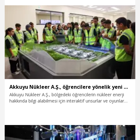
13.02.2026
Teknoloji
Akkuyu Nükleer A.Ş., öğrencilere yönelik yeni bir gezi programı başlattı
Akkuyu Nükleer A.Ş., bölgedeki öğrencilerin nükleer enerji
hakkında bilgi alabilmesi için interaktif unsurlar ve oyunlar
içeren yeni bir gezi programı başlattığını duyurdu.
Öğrencilere uzmanlarla bire bir iletişim kurma ve pratik
yapma ve bilgiye yönelik yarışmalara katılma olanağı
sağlayan bu yeni gezi programına ilk katılanlar Silifke
Anadolu İmam Hatip Lisesi öğrencileri oldu.