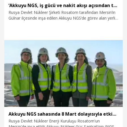
‘Akkuyu NGS, iş gücü ve nakit akışı açısından tedarikçiler için büyük bir pazar’
Rusya Devlet Nükleer Şirketi Rosatom tarafından Mersin’in
Gülnar ilçesinde inşa edilen Akkuyu NGS’de görev alan yerli
firmalar, kazandıkları teknik bilgi ve proje yönetimi
deneyimiyle uluslararası pazarda yer alıyor. Akkuyu’nun,
sanayi şirketleri için önemli bir iş alanı oluşturduğunu
belirten AECONDEMEKS Genel Müdürü Atilla Evrensel,
“Akkuyu NGS, iş gücü ve nakit akışı açısından tedarikçiler için
büyük bir pazar” dedi.
12.03.2025
Kurumsal
Akkuyu NGS sahasında 8 Mart dolayısıyla etkinlik düzenlendi
Rusya Devlet Nükleer Enerji Kuruluşu Rosatom'un
Mersin'de inşa ettiği Akkuyu Nükleer Güç Santrali'nin (NGS)