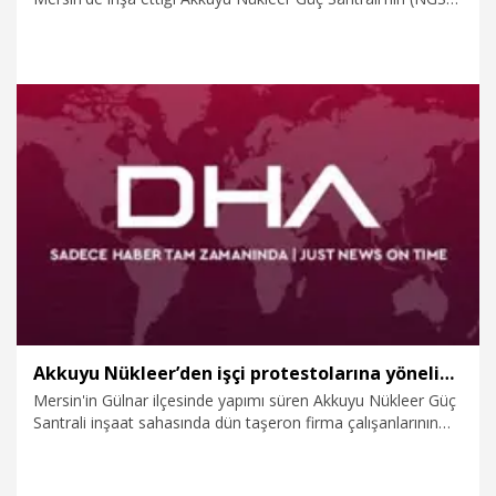
sahasında Akkuyu Nükleer A.Ş.'de çalışan kadın
mühendislerin katılımıyla bir etkinlik düzenlendi. Etkinlikte,
Türkiye'nin ilk nükleer enerji santralinin inşasında ve devreye
alınmaya hazırlanmasında kadınların oynadığı aktif rol
vurgulandı.
8.03.2025
Kurumsal
Akkuyu Nükleer’den işçi protestolarına yönelik açıklama
Mersin'in Gülnar ilçesinde yapımı süren Akkuyu Nükleer Güç
Santrali inşaat sahasında dün taşeron firma çalışanlarının
maaş alamadıkları gerekçesiyle iş bırakmasıyla çıkan
gerginlik üzerine Akkuyu Nükleer A.Ş.’den açıklama geldi. Söz
konusu eylemlerin inşaat sahasında çalışma programını