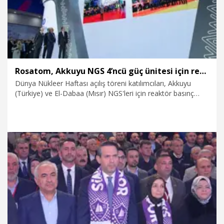
Rosatom, Akkuyu NGS 4’ncü güç ünitesi için reaktör basınç kabını Türkiye'ye gönderdi
Dünya Nükleer Haftası açılış töreni katılımcıları, Akkuyu
(Türkiye) ve El-Dabaa (Mısır) NGS'leri için reaktör basınç
kapları sevkiyatını başlattı.�
26.09.2025
Kurumsal