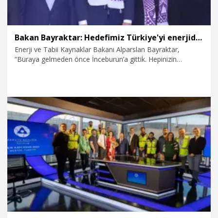
Bakan Bayraktar: Hedefimiz Türkiye'yi enerjide bağımsız kılmak
Enerji ve Tabii Kaynaklar Bakanı Alparslan Bayraktar,
“Buraya gelmeden önce İnceburun’a gittik. Hepinizin
malumu. Türkiye’nin enerjide en büyük hedefi; bizim
enerjideki kızıl elmamız. Gençler, sizin Türkiye’de gelecekte
daha güçlü, daha aydınlık, daha büyük bir ülke olma
yolundaki en büyük hedefimiz Türkiye’yi enerjide bağımsız
kılmaktır” dedi.
18.01.2025
Politika