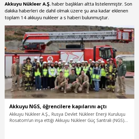
Akkuyu Nükleer A.Ş.
haber başlıkları altta listelenmiştir. Son
dakika haberleri de dahil olmak üzere şu ana kadar eklenen
toplam 14 akkuyu nukleer a s haberi bulunmuştur.
Akkuyu NGS, öğrencilere kapılarını açtı
Akkuyu Nükleer A.Ş., Rusya Devlet Nükleer Enerji Kuruluşu
Rosatom’un inşa ettiği Akkuyu Nükleer Güç Santrali (NGS)
sahasında, öğrencilere yönelik teknik gezi programını
sürdürüyor. Bu yılki ilk eğitim gezisi, Silifke’de bulunan İlker-
Eren Çevik Anadolu Lisesi öğrencileri için düzenlendi.