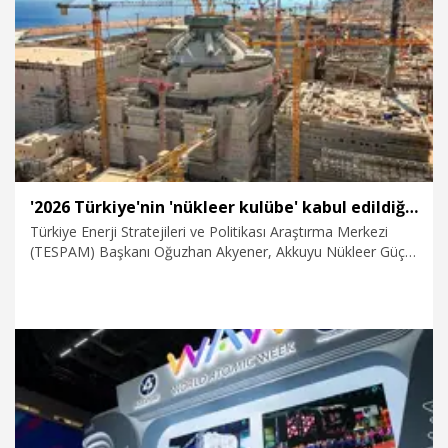
26.11.2022
Gündem
'2026 Türkiye'nin 'nükleer kulübe' kabul edildiği yıldır'
Türkiye Enerji Stratejileri ve Politikası Araştırma Merkezi
(TESPAM) Başkanı Oğuzhan Akyener, Akkuyu Nükleer Güç
Santrali'nde 2026 yılının 'devreye alma yılı' olarak ilan
edilmesini, Türkiye'nin enerji tarihinde kritik bir eşik olarak
değerlendirdi.
18.02.2026
Teknoloji