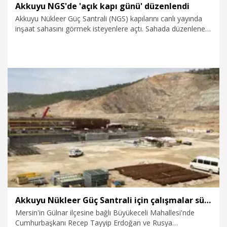
Akkuyu NGS'de 'açık kapı günü' düzenlendi
Akkuyu Nükleer Güç Santrali (NGS) kapılarını canlı yayında
inşaat sahasını görmek isteyenlere açtı. Sahada düzenlenen
'Açık Kapı Günü' etkinliğinde şirketin yöneticileri projenin
detaylarını anlattı ve izleyicilerden gelen soruları yanıtladı.�
28.11.2023
Ekonomi
Akkuyu Nükleer Güç Santrali için çalışmalar sürüyor
Mersin'in Gülnar ilçesine bağlı Büyükeceli Mahallesi'nde
Cumhurbaşkanı Recep Tayyip Erdoğan ve Rusya