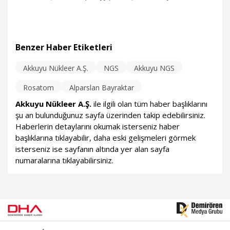
Federasyonu Devlet Başkanı Vladimir Putin'in katılımıyla 3
Nisan 2018'de temeli atılan Akkuyu Nükleer Güç Santrali'nin
inşası için çalışmalar sürüyor. Akkuyu Nükleer A.Ş. Genel
Müdürü Anastasia Zoteeva, bir yılda elde edilen sonuçların
Benzer Haber Etiketleri
kendileri için çok değerli olduğunu belirterek, "Önümüzde
yapılması gereken daha çok iş var. 2019 yılında yapmamız
gereken, yüzde 70'i an itibarıyla hazır olan Akkuyu Nükleer
Akkuyu Nükleer A.Ş.
NGS
Akkuyu NGS
5.04.2019
Gündem
Güç Santrali sahasının hazırlanmasını tamamlamak. Kalan
Rosatom
Alparslan Bayraktar
yüzde 30'u yıl sonu itibarıyla tamamlamayı planlıyoruz" dedi.
Akkuyu Nükleer A.Ş.
ile ilgili olan tüm haber başlıklarını
şu an bulunduğunuz sayfa üzerinden takip edebilirsiniz.
Haberlerin detaylarını okumak isterseniz haber
başlıklarına tıklayabilir, daha eski gelişmeleri görmek
isterseniz ise sayfanın altında yer alan sayfa
numaralarına tıklayabilirsiniz.