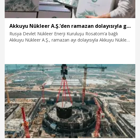
Akkuyu Nükleer A.Ş.’den ramazan dolayısıyla gıda kolisi desteği
Rusya Devlet Nükleer Enerji Kuruluşu Rosatom’a bağlı
Akkuyu Nükleer A.Ş., ramazan ayı dolayısıyla Akkuyu Nükleer
Güç Santrali’nin (NGS) bulunduğu bölgenin sakinlerine
dağıtılmak üzere yerel yetkililere gıda paketleri teslim etti.
Şirket, Mersin ilinin Gülnar ve Silifke ilçelerinde yaşayan
toplam bin 200 aileye gıda kolisi desteği ulaştığını duyurdu.
21.03.2025
Kurumsal