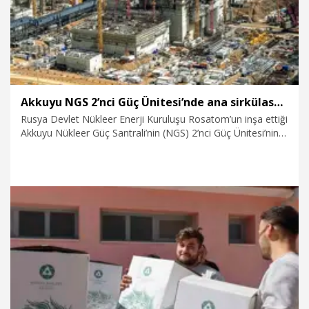
Akkuyu NGS 2’nci Güç Ünitesi’nde ana sirkülasyon pompalarının montajı tamamlandı
Rusya Devlet Nükleer Enerji Kuruluşu Rosatom’un inşa ettiği
Akkuyu Nükleer Güç Santrali’nin (NGS) 2’nci Güç Ünitesi’nin
reaktör bölümünde ana sirkülasyon pompalarının
montajının tamamlandığı bildirildi.�
22.04.2025
Ekonomi