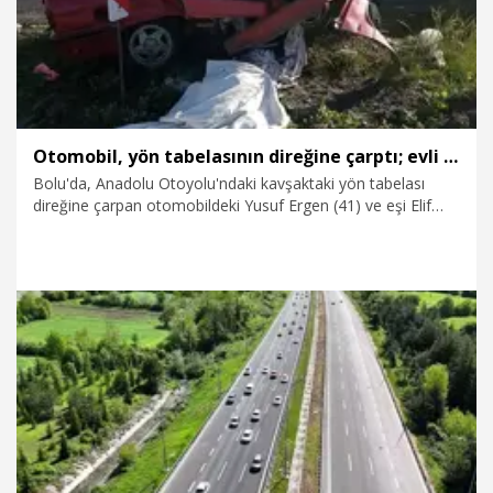
Otomobil, yön tabelasının direğine çarptı; evli çift öldü, çocukları ağır yaralı
Bolu'da, Anadolu Otoyolu'ndaki kavşaktaki yön tabelası
direğine çarpan otomobildeki Yusuf Ergen (41) ve eşi Elif
Ergen (25) hayatını kaybetti, çocukları E.G. (6) ağır yaralandı.
31.05.2026
Gündem