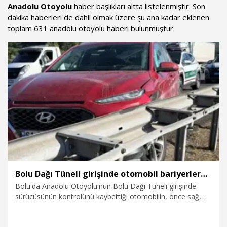
Anadolu Otoyolu
haber başlıkları altta listelenmiştir. Son
dakika haberleri de dahil olmak üzere şu ana kadar eklenen
toplam 631 anadolu otoyolu haberi bulunmuştur.
Bolu Dağı Tüneli girişinde otomobil bariyerlere çarptı: 2 yaralı
Bolu'da Anadolu Otoyolu'nun Bolu Dağı Tüneli girişinde
sürücüsünün kontrolünü kaybettiği otomobilin, önce sağ,
ardından da sol bariyerlere çarpaması sonucu 2 kişi
yaralandı. Kaza nedeniyle otoyolun İstanbul yönünde
yaklaşık 2 kilometrelik araç kuyruğu oluştu.