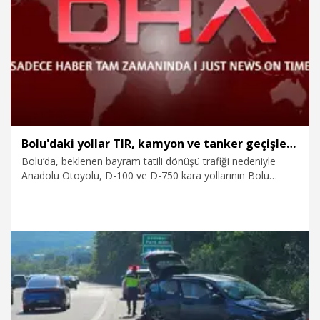
29.05.2026
Gündem
Bolu'daki yollar TIR, kamyon ve tanker geçişlerine kapatılacak
Bolu’da, beklenen bayram tatili dönüşü trafiği nedeniyle
Anadolu Otoyolu, D-100 ve D-750 kara yollarının Bolu
geçişlerinin İstanbul yönü, cumartesi 13.00 ile pazartesi
01.00 saatleri arasında kamyon, TIR ve tanker geçişlerine
kapatıldı.
28.05.2026
Gündem