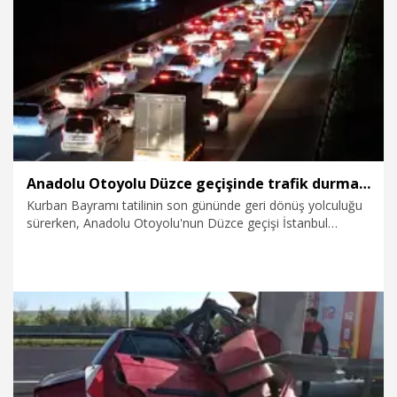
3.06.2026
Gündem
Anadolu Otoyolu Düzce geçişinde trafik durma noktasına geldi
Kurban Bayramı tatilinin son gününde geri dönüş yolculuğu
sürerken, Anadolu Otoyolu'nun Düzce geçişi İstanbul
yönünde gece saatlerinde trafik durma noktasına geldi.
31.05.2026
Gündem