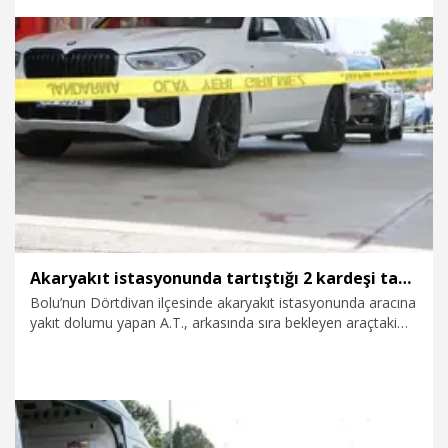
30.07.2026
Gündem
Akaryakıt istasyonunda tartıştığı 2 kardeşi tabancayla vurdu
Bolu’nun Dörtdivan ilçesinde akaryakıt istasyonunda aracına
yakıt dolumu yapan A.T., arkasında sıra bekleyen araçtaki
O.Y. ve S.Y. isimli kardeşleri çıkan tartışmada tabancayla
bacaklarından vurup yaralandı. Polonya’dan geldiği belirtilen
gurbetçi A.T. gözaltına alındı.