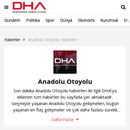
Gündem
Politika
Spor
Dünya
Ekonomi
Kurumsal
Eng
Ara
Haberler
Anadolu Otoyolu Haberleri
Anadolu Otoyolu
Son dakika Anadolu Otoyolu haberleri ile ilgili DHA'ya
eklenen tüm haberler bu sayfada yer almaktadır.
Geçmişte yaşanan Anadolu Otoyolu gelişmeleri, bugün
yaşanan en flaş gelişmeler ve çok daha fazlası sürekli
güncel olan Anadolu Otoyolu haber sayfamızda...
Daha Fazla