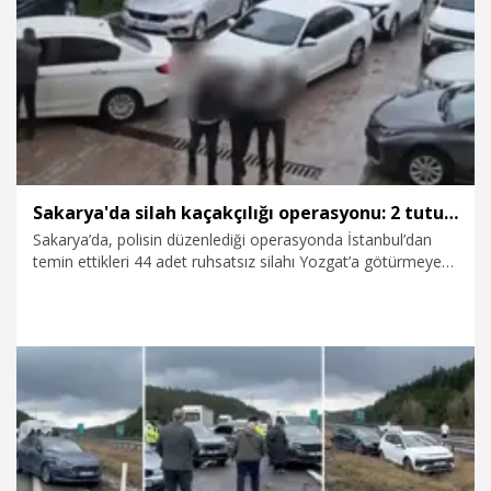
22.05.2026
Foto Galeri
Sakarya'da silah kaçakçılığı operasyonu: 2 tutuklama
Sakarya’da, polisin düzenlediği operasyonda İstanbul’dan
temin ettikleri 44 adet ruhsatsız silahı Yozgat’a götürmeye
çalışan 2 şüpheli yakalandı. Adliyeye sevk edilen şüpheliler
tutuklandı.
5.05.2026
Gündem