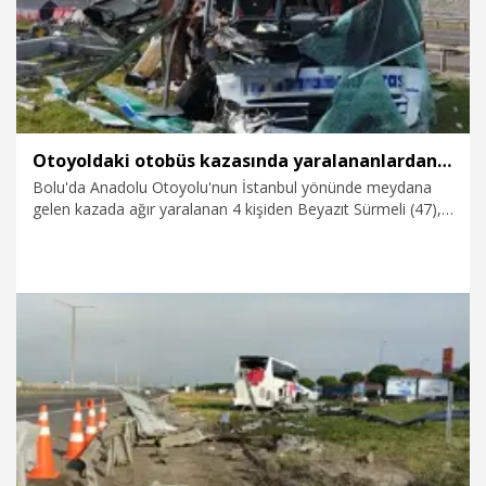
Otoyoldaki otobüs kazasında yaralananlardan 1'i öldü, 11'i taburcu oldu
Bolu'da Anadolu Otoyolu'nun İstanbul yönünde meydana
gelen kazada ağır yaralanan 4 kişiden Beyazıt Sürmeli (47),
tedavi gördüğü hastanede hayatını kaybetti. Kazada
yaralanan 11 kişi taburcu edilirken, 3 ağır yaralının tedavisi
sürüyor.
9.07.2026
Foto Galeri