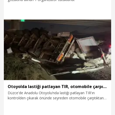
21.06.2026
Gündem
Otoyolda lastiği patlayan TIR, otomobile çarpıp devrildi: 6 yaralı
Düzce'de Anadolu Otoyolu’nda lastiği patlayan TIR'ın
kontrolden çıkarak önünde seyreden otomobile çarptıktan
sonra devrilmesi sonucu 6 kişi yaralandı.