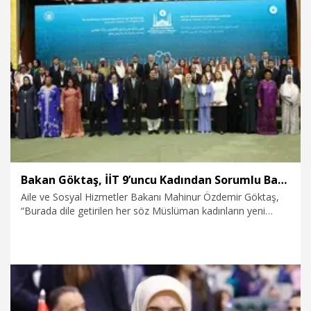
14.07.2026
Politika
Bakan Göktaş, İİT 9’uncu Kadından Sorumlu Bakanlar Konferansı'nda konuştu
Aile ve Sosyal Hizmetler Bakanı Mahinur Özdemir Göktaş,
“Burada dile getirilen her söz Müslüman kadınların yeni
yüzyıldaki yürüyüşüne istikamet kazandıracak. Gazze
kadınlarının sesini duyuran ve mücadelesini görünür kılan bir
iradeye dönüşecek. Filistinli kardeşlerimizin yaşadığı zulmü
bütün dünyanın duyacağı, adalet ve merhamet çağrısına
dönüştürecek” dedi.