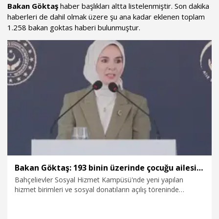
Bakan Göktaş
haber başlıkları altta listelenmiştir. Son dakika
haberleri de dahil olmak üzere şu ana kadar eklenen toplam
1.258 bakan goktas haberi bulunmuştur.
Bakan Göktaş: 193 binin üzerinde çocuğu ailesinin yanında takip ediyoruz
Bahçelievler Sosyal Hizmet Kampüsü'nde yeni yapılan
hizmet birimleri ve sosyal donatıların açılış töreninde
konuşan Aile ve Sosyal Hizmetler Bakanı Mahinur Özdemir
Göktaş "193 bin 601 çocuğumuzu ailelerinin yanında 'Sosyal
ve Ekonomik Destek' hizmetiyle takip ediyoruz. Saygıdeğer