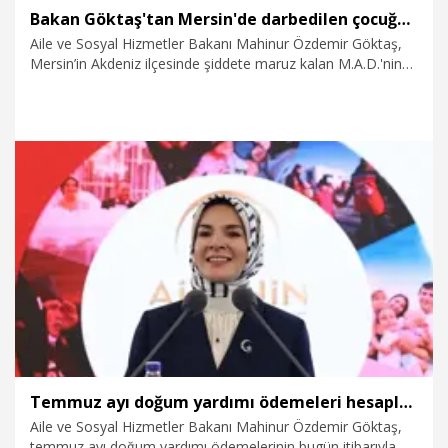
Bakan Göktaş'tan Mersin'de darbedilen çocuğun ailesine telefon
Aile ve Sosyal Hizmetler Bakanı Mahinur Özdemir Göktaş,
Mersin’in Akdeniz ilçesinde şiddete maruz kalan M.A.D.'nin
ailesini telefonla arayarak 'geçmiş olsun' dileğinde bulundu.
1.08.2026
Gündem
Temmuz ayı doğum yardımı ödemeleri hesaplara yatırıldı
Aile ve Sosyal Hizmetler Bakanı Mahinur Özdemir Göktaş,
temmuz ayı doğum yardımı ödemelerinin bugün itibarıyla