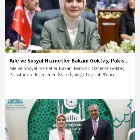
13.07.2026
Dünya
Aile ve Sosyal Hizmetler Bakanı Göktaş, Pakistan’da
Aile ve Sosyal Hizmetler Bakanı Mahinur Özdemir Göktaş,
Pakistan’da düzenlenen İslam İşbirliği Teşkilatı 9’uncu
Kadından Sorumlu Bakanlar Konferansı'nın açılış oturumuna
katıldı.
13.07.2026
Dünya