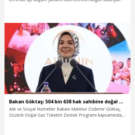
annelerin hesaplarına yatırıldığını duyurdu.
29.07.2026
Gündem
Bakan Göktaş: 504 bin 638 hak sahibine doğal gaz tüketim desteği gerçekleştirdik
Aile ve Sosyal Hizmetler Bakanı Mahinur Özdemir Göktaş,
Düzenli Doğal Gaz Tüketim Destek Programı kapsamında,
temmuz ayında 504 bin 638 hak sahibine 158 milyon 836
bin lira ödeme yapıldığını açıkladı.