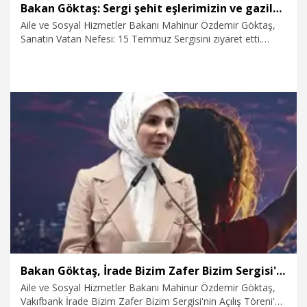
Bakan Göktaş: Sergi şehit eşlerimizin ve gazilerimizin sanatla şifa bulması adına başlatıldı
Aile ve Sosyal Hizmetler Bakanı Mahinur Özdemir Göktaş,
Sanatın Vatan Nefesi: 15 Temmuz Sergisini ziyaret etti.
Ziyaret sonrası sergiyi değerlendiren Göktaş, "15
Temmuz'u, anma etkinlikleri kapsamında 10'uncu yılına özel,
çok anlamlı bir sergi açılışını gerçekleştirdik. Bugün, Millî
Saraylar'da açılışını gerçekleştirdiğimiz Sanatla Teşvik
Programımız kapsamında şehit eşlerimiz ve gazilerimizin
eserlerini seyretmiş bulunmaktayız. Burada şehit eşlerimizin
ve gazilerimizin iyileştirilmesi, sanatla şifa bulması,
20.07.2026
Politika
birbirleriyle aynı zamanda bir dayanışma içerisinde
bulunması adına geçtiğimiz yıl bir pilot olarak başlattığımız
bu çalışmayı 81 ilimize yaygınlaştırdık" dedi.
Bakan Göktaş, İrade Bizim Zafer Bizim Sergisi'nin açılışına katıldı
Aile ve Sosyal Hizmetler Bakanı Mahinur Özdemir Göktaş,
Vakıfbank İrade Bizim Zafer Bizim Sergisi'nin Açılış Töreni'ne