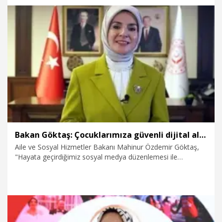
28.07.2026
Politika
Bakan Göktaş: Çocuklarımıza güvenli dijital alanlar oluşturmayı hedefliyoruz
Aile ve Sosyal Hizmetler Bakanı Mahinur Özdemir Göktaş,
"Hayata geçirdiğimiz sosyal medya düzenlemesi ile
çocuklarımızı algoritmaların ağından uzak tutmayı ve güvenli
dijital alanlar oluşturmayı hedefliyoruz" dedi.