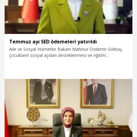
Temmuz ayı SED ödemeleri yatırıldı
Aile ve Sosyal Hizmetler Bakanı Mahinur Özdemir Göktaş,
çocukların sosyal açıdan desteklenmesi ve eğitim
giderlerinin karşılanması için temmuz ayına yönelik toplam 2
milyar 117 milyon lira tutarındaki Sosyal ve Ekonomik
Destek (SED) ödemesinin hesaplara yatırıldığını bildirdi.
16.07.2026
Gündem