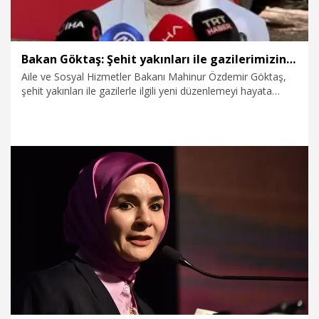
Bakan Göktaş: Şehit yakınları ile gazilerimizin talepleri doğrultusunda daha kapsamlı düzenlemeyi hayata geçiriyoruz
Aile ve Sosyal Hizmetler Bakanı Mahinur Özdemir Göktaş,
şehit yakınları ile gazilerle ilgili yeni düzenlemeyi hayata
geçirmeyi hedeflediklerini belirterek, "AK Parti grubumuz,
Milliyetçi Hareket Partisi ile beraber grubumuz Meclis
Başkanlığı'na sunacak. Bu hafta inşallah görüşülmesini
bekliyoruz. Ben şimdiden şehit ailelerimize ve gazilerimize
hayırlı olmasını diliyorum" dedi.
2.08.2026
Politika