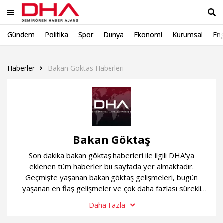
Gündem
Politika
Spor
Dünya
Ekonomi
Kurumsal
Eng
Ara
Haberler
Bakan Goktas Haberleri
Bakan Göktaş
Son dakika bakan göktaş haberleri ile ilgili DHA'ya
eklenen tüm haberler bu sayfada yer almaktadır.
Geçmişte yaşanan bakan göktaş gelişmeleri, bugün
yaşanan en flaş gelişmeler ve çok daha fazlası sürekli
güncel olan bakan göktaş haber sayfamızda...
Daha Fazla