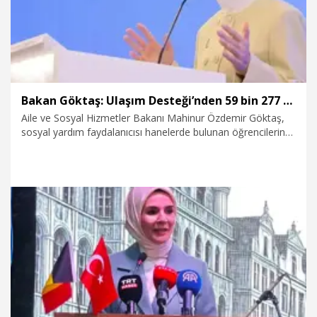
Bakan Göktaş: Ulaşım Desteği’nden 59 bin 277 öğrenci yararlandı
Aile ve Sosyal Hizmetler Bakanı Mahinur Özdemir Göktaş,
sosyal yardım faydalanıcısı hanelerde bulunan öğrencilerin
ulaşım giderlerinin karşılanması için uygulanan Ulaşım
Desteği'nden 2025-2026 eğitim-öğretim yılında 59 bin 277
öğrencinin yararlandığını bildirdi.
23.07.2026
Politika