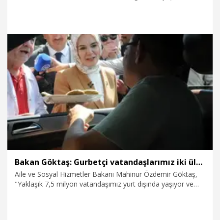
katıldı. Programda konuşan Göktaş, "Bizim
medeniyetimizde milli dayanışmayı pekiştiren zorlu
zamanlar oldu. İşte 15 Temmuz da destanlarımızın özellikle
son halkası. Arşiviyle beraber, olayın ilk anından itibaren
bütün kronolojisini ele alan, fotoğraflayıp, arşivleyip ve bunu
bütün detaylarıyla buraya katılan herkese doğrudan
hissettiren bir sergi olmuş" dedi.
20.07.2026
Politika
Bakan Göktaş: Gurbetçi vatandaşlarımız iki ülke arasında köprü vazifesi üstlenmekte
Aile ve Sosyal Hizmetler Bakanı Mahinur Özdemir Göktaş,
"Yaklaşık 7,5 milyon vatandaşımız yurt dışında yaşıyor ve
onlar aslında sadece ülkemiz için bir değer değil, kendi
ülkeleri için birer değer. İki ülke arasında özellikle birer köprü
vazifesi üstlenmekte" dedi.