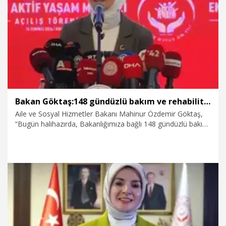
18.07.2026
Politika
Bakan Göktaş:148 gündüzlü bakım ve rehabilitasyon merkezi bulunuyor
Aile ve Sosyal Hizmetler Bakanı Mahinur Özdemir Göktaş,
“Bugün halihazırda, Bakanlığımıza bağlı 148 gündüzlü bakım
ve rehabilitasyon merkezi bulunuyor. Bu merkezlerde,
engelli vatandaşımıza ve ailelerine tamamen ücretsiz hizmet
sunuyoruz.” dedi.
16.07.2026
Politika