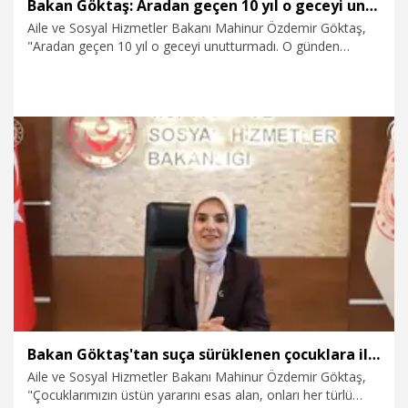
Bakan Göktaş: Aradan geçen 10 yıl o geceyi unutturmadı
Aile ve Sosyal Hizmetler Bakanı Mahinur Özdemir Göktaş,
"Aradan geçen 10 yıl o geceyi unutturmadı. O günden
bugüne milletimiz feraseti ve dirayetiyle 15 Temmuz ruhunu
hep yaşatıldı. Bu ruhun ardında vatan uğruna kendilerini feda
eden 253 şehidimizin cesareti vardı" dedi.
14.07.2026
Politika
Bakan Göktaş'tan suça sürüklenen çocuklara ilişkin düzenleme hakkında açıklama
Aile ve Sosyal Hizmetler Bakanı Mahinur Özdemir Göktaş,
"Çocuklarımızın üstün yararını esas alan, onları her türlü