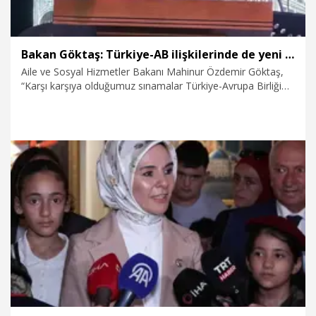
Bakan Göktaş: Türkiye-AB ilişkilerinde de yeni bir yaklaşım zorunlu
Aile ve Sosyal Hizmetler Bakanı Mahinur Özdemir Göktaş,
“Karşı karşıya olduğumuz sınamalar Türkiye-Avrupa Birliği
ilişkilerinde de yeni bir yaklaşımı zorunlu kılıyor. Artık daha
geniş, daha güçlü ve daha kurumsal bir ortaklık anlayışına
ihtiyaç duyuyoruz. Diğer yandan dostumuz ve müttefikimiz
Belçika’nın Türkiye-Avrupa Birliği ilişkilerinin kapsayıcı ve
kalıcı sonuçlar temelinde ilerlemesine katkı sunmasını
bekliyoruz” dedi.
21.07.2026
Politika