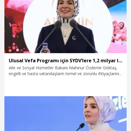
24.07.2026
Politika
Ulusal Vefa Programı için SYDV’lere 1,2 milyar lira kaynak aktarıldı
Aile ve Sosyal Hizmetler Bakanı Mahinur Özdemir Göktaş,
engelli ve hasta vatandaşların temel ve zorunlu ihtiyaçlarının
karşılanması amacıyla yürütülen Ulusal Vefa Programı’nda
kullanılmak üzere, sosyal yardımlaşma ve dayanışma
vakıflarına (SYDV) toplam 1,2 milyar lira kaynak aktarıldığını
açıkladı.
24.07.2026
Gündem