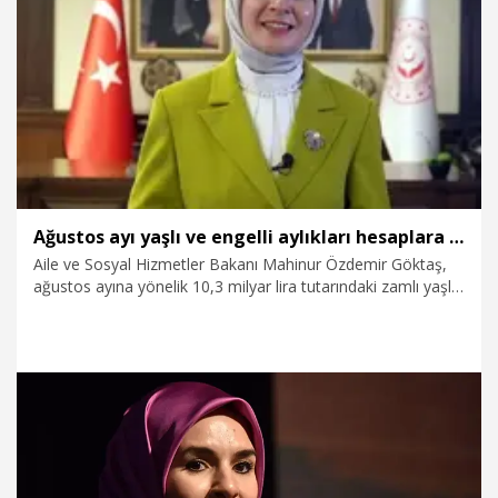
6.08.2026
Politika
Ağustos ayı yaşlı ve engelli aylıkları hesaplara yatırılmaya başladı
Aile ve Sosyal Hizmetler Bakanı Mahinur Özdemir Göktaş,
ağustos ayına yönelik 10,3 milyar lira tutarındaki zamlı yaşlı
ve engelli aylıklarını hesaplara yatırmaya başladıklarını
duyurdu.
5.08.2026
Gündem