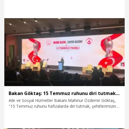
riskten korumayı, suça sürüklenmelerini önlemeyi ve
ailelerin sorumluluğunu güçlendirmeyi hedefleyen önemli
düzenlemeleri içeren kanun teklifinin, TBMM Başkanlığı'na
sunulmasından büyük memnuniyet duyuyorum" dedi.
14.07.2026
Politika
Bakan Göktaş: 15 Temmuz ruhunu diri tutmak hepimizin milli vazifesidir
Aile ve Sosyal Hizmetler Bakanı Mahinur Özdemir Göktaş,
"15 Temmuz ruhunu hafızalarda diri tutmak, şehitlerimizin
emanetine sahip çıkmak ve bu büyük mücadeleyi gelecek
nesillere aktarmak hepimizin milli vazifesidir" dedi.