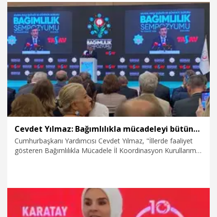
19.07.2026
Politika
Cevdet Yılmaz: Bağımlılıkla mücadeleyi bütüncül bir anlayışla yürütüyoruz
Cumhurbaşkanı Yardımcısı Cevdet Yılmaz, "İllerde faaliyet
gösteren Bağımlılıkla Mücadele İl Koordinasyon Kurullarımız
aracılığıyla bağımlılıkla mücadeleyi Türkiye'nin her köşesinde
bütüncül bir anlayışla yürütüyoruz" dedi.