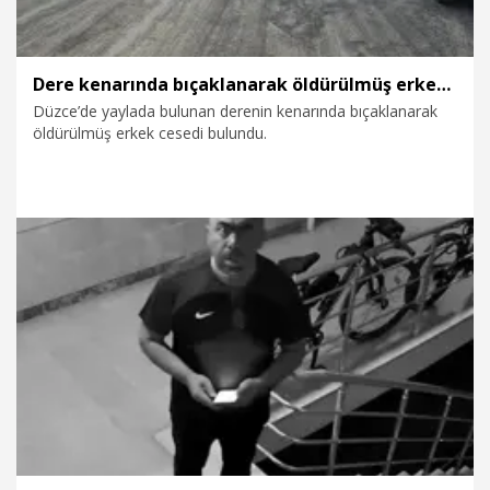
Dere kenarında bıçaklanarak öldürülmüş erkek cesedi bulundu
Düzce’de yaylada bulunan derenin kenarında bıçaklanarak
öldürülmüş erkek cesedi bulundu.
26.05.2026
Gündem