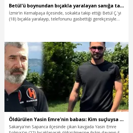
Betül'ü boynundan bıçakla yaralayan sanığa tahliye kararı
İzmir'in Kemalpaşa ilçesinde, sokakta takip ettiği Betül Ç.'yi
(18) bıçakla yaralayıp, telefonunu gasbettiği gerekçesiyle
hakkında verilen 18 yıl 8 ay hapis cezası istinafta bozulup,
yerel mahkemede yeniden yargılanan Çağlar Efe D.'nin (18),
yurt dışına çıkış yasağı ile adli kontrol şartıyla tahliyesine
karar verildi.
9.07.2026
Foto Galeri
Öldürülen Yasin Emre'nin babası: Kim suçluysa cezasını çekecek
Sakarya'nın Sapanca ilçesinde çıkan kavgada Yasin Emre
Solmaz'ın (22) bıçaklanarak öldürülmesine ilişkin davanın ilk