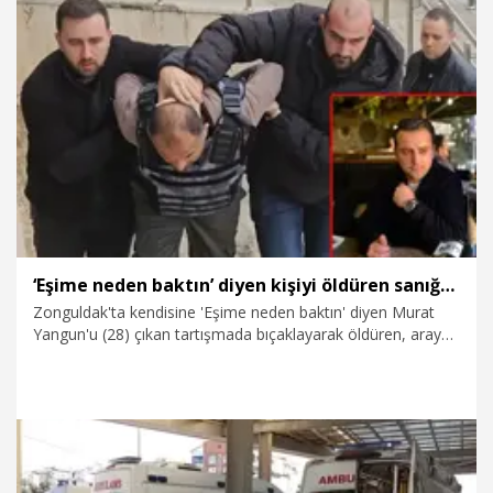
otomobilin kaputuna çıkan Mehmetcan Z.’nin ifadesinde, “El
hareketi yapınca sinirlendim. Bir anlık öfkeyle TIR’dan indim.
Elimde bıçak vardı ancak bıçaklamak gibi bir amacım yoktu”
dediği belirtildi.
25.03.2026
Gündem
‘Eşime neden baktın’ diyen kişiyi öldüren sanığa müebbet
Zonguldak'ta kendisine 'Eşime neden baktın' diyen Murat
Yangun'u (28) çıkan tartışmada bıçaklayarak öldüren, araya
girmeye çalışan tekel bayi işletmecisi Hami G.’yi (25) de
yaralayan Cem Çakı (51), ‘kasten öldürme’ suçundan
müebbet, ‘olası kastla yaralama’ suçundan da 1,5 yıl hapis
cezasına çarptırıldı.