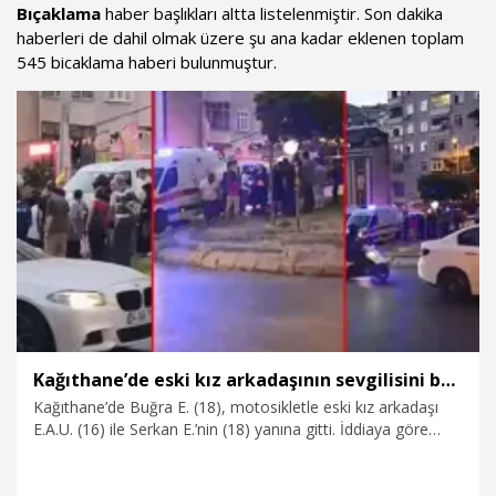
Bıçaklama
haber başlıkları altta listelenmiştir. Son dakika
haberleri de dahil olmak üzere şu ana kadar eklenen toplam
545 bicaklama haberi bulunmuştur.
Kağıthane’de eski kız arkadaşının sevgilisini bacağından bıçakladı
Kağıthane’de Buğra E. (18), motosikletle eski kız arkadaşı
E.A.U. (16) ile Serkan E.’nin (18) yanına gitti. İddiaya göre
Buğra E. bir süre sonra motosikletini ikilinin üzerine sürdü.
Ardından da kaldırıma çarparak düştükten sonra ayağa
kalkıp Serkan E.’yi sol bacağından bıçakladı. Bıçağı çekerken