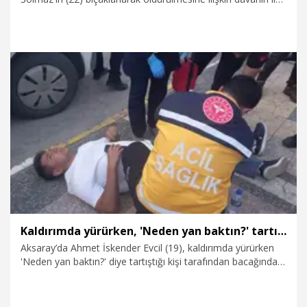
duruşması görüldü. Duruşma öncesinde açıklama yapan
baba Önder Solmaz, sanıkların ailelerine seslenerek, "O
çocukları savunmak yarın öbür gün diğer çocuklarınızın
başına gelecek hareketlerdir. Bu işin peşini bırakmayacağız.
Kim suçluysa cezasını çekecek" dedi.
23.06.2026
Gündem
Kaldırımda yürürken, 'Neden yan baktın?' tartışmasında bıçakla yaralandı
Aksaray’da Ahmet İskender Evcil (19), kaldırımda yürürken
'Neden yan baktın?' diye tartıştığı kişi tarafından bacağından
bıçaklandı.