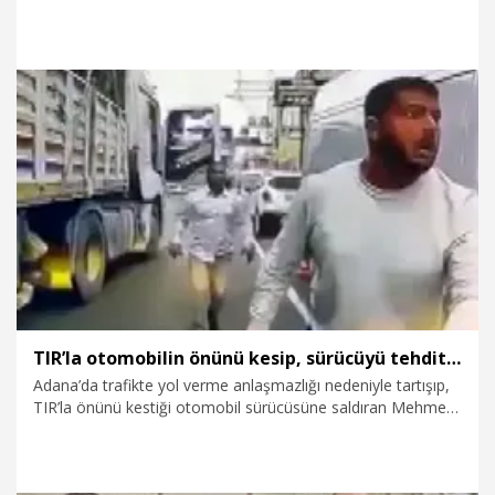
girişiminde bulundu.
28.03.2026
Gündem
TIR’la otomobilin önünü kesip, sürücüyü tehdit eden baba ile oğlundan 'el hareketi' iddiası
Adana’da trafikte yol verme anlaşmazlığı nedeniyle tartışıp,
TIR’la önünü kestiği otomobil sürücüsüne saldıran Mehmet
Necmi Z. (54) ile oğlu Mehmetcan Z. (32), tutuklandı.
Ehliyetine 2 ay el konulup, TIR’ı da trafikten menedilen
Mehmet Necmi Z. ile oğluna 363 bin lira ceza kesildi. Bıçakla