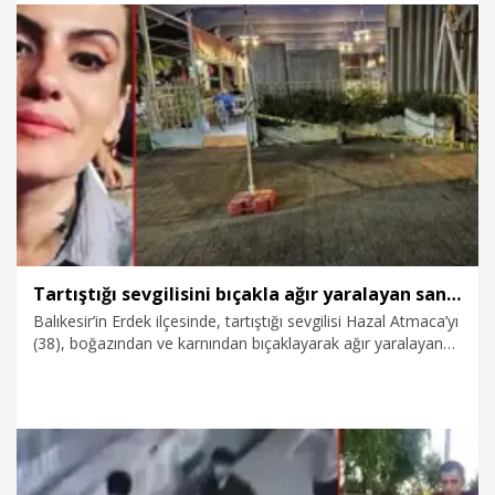
27.04.2026
Gündem
Tartıştığı sevgilisini bıçakla ağır yaralayan sanığın cezası, yeniden yargılamada 20 yıla indi
Balıkesir’in Erdek ilçesinde, tartıştığı sevgilisi Hazal Atmaca’yı
(38), boğazından ve karnından bıçaklayarak ağır yaralayan
Süleyman Demir'e verilen (42) müebbet hapis cezası
istinafta bozuldu. Demir, yeniden yapılan yargılamada
‘hafifletici’ unsurlar göz önünde bulundurularak indirimle 20
yıl hapis cezasına çarptırıldı.