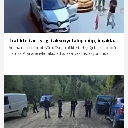
Trafikte tartıştığı taksiciyi takip edip, bıçakladı; olay kamerada
Adana'da otomobil sürücüsü, trafikte tartıştığı taksi şoförü
Hamza A.'yı aracıyla takip edip, akaryakıt istasyonunda
bıçakladı. Şüpheli kaçarken, olay güvenlik kamerasına
yansıdı.
29.05.2026
Gündem