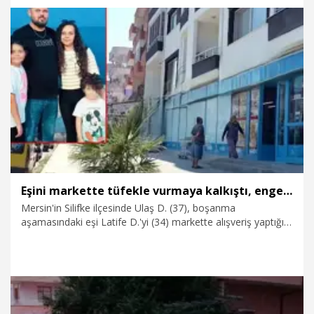
14.06.2026
Gündem
Eşini markette tüfekle vurmaya kalkıştı, engellenince bıçakladı
Mersin'in Silifke ilçesinde Ulaş D. (37), boşanma
aşamasındaki eşi Latife D.'yi (34) markette alışveriş yaptığı
sırada tüfekle vurmaya çalıştı. Market çalışanlarının
müdahalesiyle tüfeği düşen Ulaş D., bu kez yanında taşıdığı
bıçakla eşini ağır yaraladı. Olayın ardından kaçan ve 9 suç
kaydı olduğu belirlenen şüpheli, gözaltına alındı.