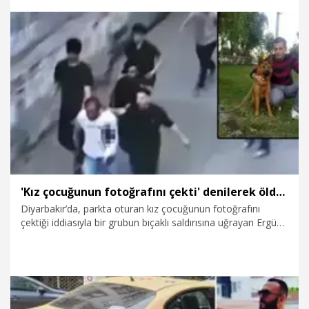
kendi elini de kesen Buğra E., tedavisinin ardından gözaltına
alındı. Emniyetteki işlemleri tamamlanan şüpheli, sevk
edildiği mahkemece adli kontrol şartıyla serbest bırakıldı.
4.08.2026
Gündem
'Kız çocuğunun fotoğrafını çekti' denilerek öldürülmüştü; istinaf sonrası karar çıktı
Diyarbakır’da, parkta oturan kız çocuğunun fotoğrafını
çektiği iddiasıyla bir grubun bıçaklı saldırısına uğrayan Ergün
Arslan'ın (40) öldürülmesine ilişkin istinaf mahkemesinin
bozma kararının ardından yeniden görülen davada, suça
sürüklenen çocuk S.D. yaş ve iyi hal indirimiyle 11 yıl 8 ay
hapis cezasına çarptırıldı. Diğer 5 sanık ise 'Silahla kasten
yaralama' suçundan hapis cezası aldı.