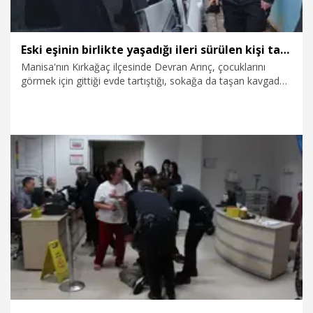
Eski eşinin birlikte yaşadığı ileri sürülen kişi tarafından bıçaklandı
Manisa'nın Kırkağaç ilçesinde Devran Arınç, çocuklarını
görmek için gittiği evde tartıştığı, sokağa da taşan kavgada
eski eşinin birlikte yaşadığı öne sürülen Musa A. (26)
tarafından bıçaklandı. Ağır yaralanan Arınç, hastanede
tedaviye alındı.
3.04.2026
Gündem