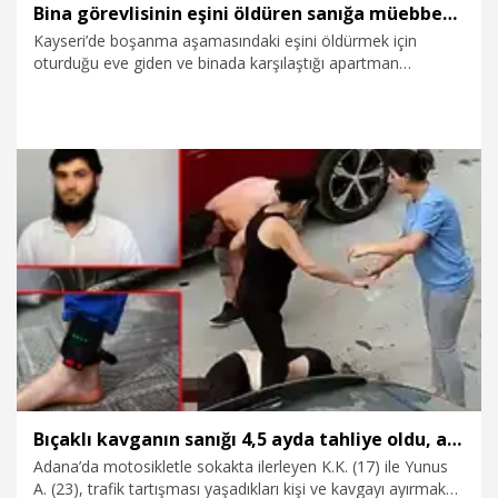
Bina görevlisinin eşini öldüren sanığa müebbet hapis istemi
Kayseri’de boşanma aşamasındaki eşini öldürmek için
oturduğu eve giden ve binada karşılaştığı apartman
görevlisinin eşi Melek Gül’ü (36) öldüren emekli başçavuş
İlhan Şahan’ın müebbet hapis istemiyle yargılanmasına
başlandı. Sanık savunmasında, “Olay sırasında ‘yapma
ağabey’ dediğini hatırlıyorum. Kaç kez bıçakladığımı
hatırlamıyorum. Şalterleri kamerada gözükmesin diyerek
zaman kazanmak amacıyla indirdim. Jandarmaya gidip birini
yaraladığımı söyledim. Böyle olduğu için çok üzgünüm.”
5.05.2026
Gündem
Dedi
Bıçaklı kavganın sanığı 4,5 ayda tahliye oldu, ayırmak isteyen 1 yıldır elektronik kelepçeyle ev hapsinde
Adana’da motosikletle sokakta ilerleyen K.K. (17) ile Yunus
A. (23), trafik tartışması yaşadıkları kişi ve kavgayı ayırmak