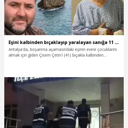
eylemi planlayarak yapmadım" dedi.
Eşini kalbinden bıçaklayıp yaralayan sanığa 11 yıl hapis
Antalya'da, boşanma aşamasındaki eşinin evine çocuklarını
almak için giden Çisem Çetin'i (41) bıçakla kalbinden
yaralayan Rıfat Çetin (42), ‘kasten yaralama’ suçundan 11 yıl
hapis cezası aldı.
14.07.2026
Gündem