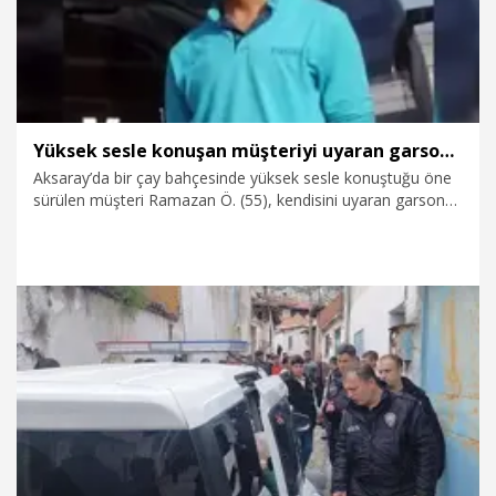
Yüksek sesle konuşan müşteriyi uyaran garson, bıçakla ağır yaralandı
Aksaray’da bir çay bahçesinde yüksek sesle konuştuğu öne
sürülen müşteri Ramazan Ö. (55), kendisini uyaran garson
Samet Can Yıldız'ı (22) göğsünden ve sırtından bıçaklayarak
ağır yaraladı. Şüpheli, polis ekipleri tarafından bıçakla birlikte
yakalanıp gözaltına alındı.
13.04.2026
Gündem