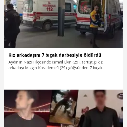
5.03.2026
Foto Galeri
Kız arkadaşını 7 bıçak darbesiyle öldürdü
Aydın'ın Nazilli ilçesinde İsmail Ekin (25), tartıştığı kız
arkadaşı Mizgin Karademir'i (29) göğsünden 7 bıçak
darbesiyle bıçaklayarak öldürdü. Ekin, çıkarıldığı mahkemede
'Kasten adam öldürmek’ suçundan tutuklandı.
2.03.2026
Gündem