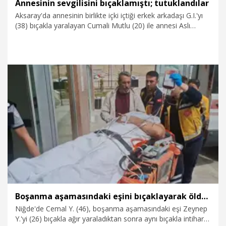
Annesinin sevgilisini bıçaklamıştı; tutuklandılar
Aksaray'da annesinin birlikte içki içtiği erkek arkadaşı G.I.'yı
(38) bıçakla yaralayan Cumali Mutlu (20) ile annesi Aslı
Duran (38), sevk edildikleri adliyede çıkarıldıkları mahkeme
tarafından tutuklandı.
30.03.2026
Gündem
Boşanma aşamasındaki eşini bıçaklayarak öldürdü; intihar girişiminde bulundu
Niğde'de Cemal Y. (46), boşanma aşamasındaki eşi Zeynep
Y.'yi (26) bıçakla ağır yaraladıktan sonra aynı bıçakla intihar