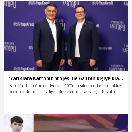
8.08.2026
Dünya
'Yarınlara Kartopu’ projesi ile 620 bin kişiye ulaşıldı
Yapı Kredi’nin Cumhuriyet’in 100'üncü yılında erken çocukluk
döneminde fırsat eşitliğini desteklemek amacıyla hayata
geçirdiği ‘Yarınlara Kartopu’ projesinin kısa sürede
Türkiye’nin erken çocukluk alanındaki en yaygın kurumsal
toplumsal fayda projelerinden biri haline geldiği bildirildi.
Prof. Dr. Selçuk Şirin ve uzman proje ekibinin katkılarıyla
geliştirilen ve bugüne kadar yaklaşık 620 bin kullanıcıya
ulaşan, 320 bine yakın çocuk ve ebeveynin yaşamına