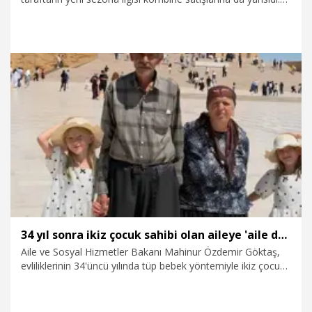
Bordo-mavili kulüp, 2026-2027 sezonu için 18 bin kombine
satışına ulaşarak kulüp tarihinin tüm zamanlardaki en yüksek
kombine satış rekorunun kırıldığını açıkladı.
8.08.2026
Spor
34 yıl sonra ikiz çocuk sahibi olan aileye 'aile danışmanlığı' desteği
Aile ve Sosyal Hizmetler Bakanı Mahinur Özdemir Göktaş,
evliliklerinin 34'üncü yılında tüp bebek yöntemiyle ikiz çocuk
sahibi olan Doğan ailesi için aile danışmanlığı sürecini
başlattıklarını duyurdu.