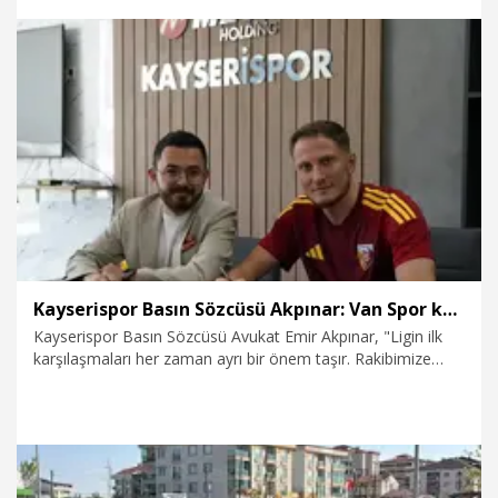
8.08.2026
Spor
Kayserispor Basın Sözcüsü Akpınar: Van Spor karşısına mutlak galibiyet parolasıyla çıkıyoruz
Kayserispor Basın Sözcüsü Avukat Emir Akpınar, "Ligin ilk
karşılaşmaları her zaman ayrı bir önem taşır. Rakibimize
saygı duyuyoruz ancak bizim hedefimiz çok net. Van Spor
karşısına mutlak galibiyet parolasıyla çıkıyoruz. Sezona 3
puanla başlamak, camiamıza güzel bir başlangıç armağan
etmek istiyoruz" dedi.