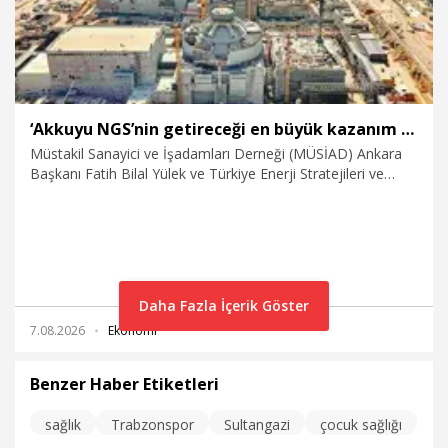
‘Akkuyu NGS’nin getireceği en büyük kazanım enerji maliyetlerindeki düşüş olacak’
Müstakil Sanayici ve İşadamları Derneği (MÜSİAD) Ankara
Başkanı Fatih Bilal Yülek ve Türkiye Enerji Stratejileri ve
Politikaları Araştırma Merkezi (TESPAM) Başkanı Oğuzhan
Akyener, Mersin’de inşası süren Akkuyu Nükleer Güç Santrali
(NGS) projesini değerlendirdi. Her iki isim de, santralin
Türkiye’nin enerji arz güvenliğini güçlendirme hedefinin yanı
sıra ekonomik öngörülebilirlik, bölgesel kalkınma, istihdam
ve nitelikli insan kaynağı açısından stratejik önem taşıdığını
Daha Fazla İçerik Göster
belirtti. MÜSİAD Ankara Başkanı Yülek, “Akkuyu NGS’nin
7.08.2026
Ekonomi
getireceği en büyük kazanım enerji maliyetlerindeki düşüş
olacak” dedi.
Benzer Haber Etiketleri
sağlık
Trabzonspor
Sultangazi
çocuk sağlığı