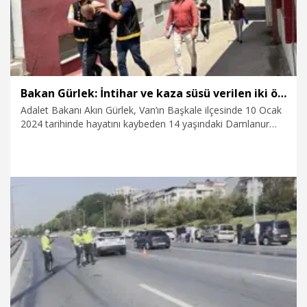
Bakan Gürlek: İntihar ve kaza süsü verilen iki ölüm olayı aydınlatıldı
Adalet Bakanı Akın Gürlek, Van’ın Başkale ilçesinde 10 Ocak
2024 tarihinde hayatını kaybeden 14 yaşındaki Damlanur
Sarihan’ın ölümünün intihar olmadığını, 7 şüphelinin 'kasten
öldürme' suçundan gözaltına alındığını duyurdu. Gürlek,
Afyonkarahisar’da 4 yaşındaki Yunus Emre Yakar’ın
ölümünün ise yüksekten düşme sonucu olmadığı, darp
edilerek öldürüldüğünün ortaya çıkarıldığını, üvey baba ve
üvey dedenin tutuklandığını belirtti.
8.08.2026
Politika