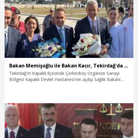
8.08.2026
Spor
Bakan Memişoğlu ile Bakan Kacır, Tekirdağ'da hastane açılışına katıldı
Tekirdağ'ın Kapaklı ilçesinde Çerkezköy Organize Sanayi
Bölgesi Kapaklı Devlet Hastanesi'nin açılışı Sağlık Bakanı
Kemal Memişoğlu, Sanayi ve Ticaret Bakanı Mehmet Fatih
Kacır'ın katıldığı törenle gerçekleştirildi.
8.08.2026
Sağlık-Yaşam