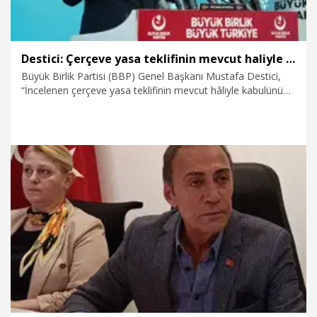
Destici: Çerçeve yasa teklifinin mevcut haliyle kabulünü doğru bulmuyoruz
Büyük Birlik Partisi (BBP) Genel Başkanı Mustafa Destici,
“İncelenen çerçeve yasa teklifinin mevcut hâliyle kabulünü
doğru bulmadığımızı ifade ediyoruz. Terörün sona ermesi
milletimizin ve partimizin en büyük arzusudur. Ancak bunun
yolu, terör örgütüne hukukî imtiyaz tanımaktan değil; terör
örgütünü hukukun ve devletin karşısında tamamen çaresiz
bırakmaktan ve yok etmekten geçer” dedi.
8.08.2026
Politika