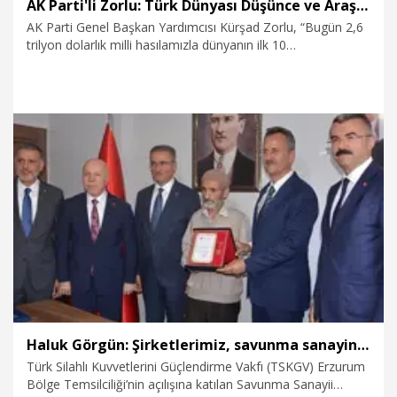
AK Parti'li Zorlu: Türk Dünyası Düşünce ve Araştırma Merkezi’ni Keçiören’de kurma kararı aldık
AK Parti Genel Başkan Yardımcısı Kürşad Zorlu, “Bugün 2,6
trilyon dolarlık milli hasılamızla dünyanın ilk 10
ekonomisinden birisi olma yolunda hızla ilerliyoruz. Bu
başarı bizim insanımızın milli bilincimizin ve bizim
birlikteliğimizin bir eseri olmuştur. Bu vesileyle 'Türk Dünyası
Düşünce ve Araştırma Merkezi’ni Keçiören’de kurma kararı
aldık, hayırlı uğurlu olmasını diliyorum" dedi.
7.08.2026
Politika
Haluk Görgün: Şirketlerimiz, savunma sanayinde 185 ülkeye 10 milyar dolar ihracatla 2025'i tamamladı
Türk Silahlı Kuvvetlerini Güçlendirme Vakfı (TSKGV) Erzurum
Bölge Temsilciliği’nin açılışına katılan Savunma Sanayii