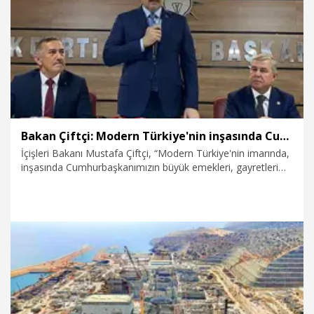
7.08.2026
Spor
Bakan Çiftçi: Modern Türkiye'nin inşasında Cumhurbaşkanımızın büyük emekleri var
İçişleri Bakanı Mustafa Çiftçi, “Modern Türkiye'nin imarında,
inşasında Cumhurbaşkanımızın büyük emekleri, gayretleri
var. Bugünkü eserler hep onun iradesinin neticesinde
oluşuyor” dedi.
7.08.2026
Gündem