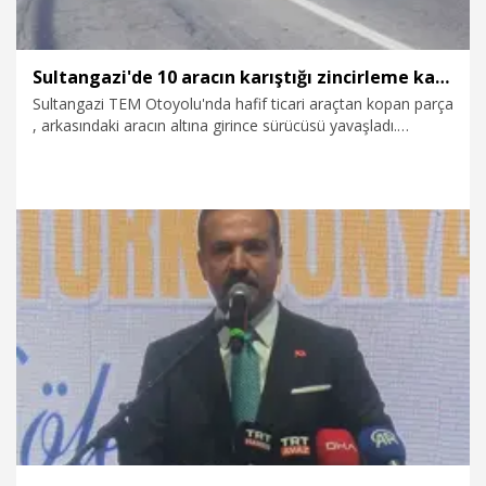
Sultangazi'de 10 aracın karıştığı zincirleme kaza
Sultangazi TEM Otoyolu'nda hafif ticari araçtan kopan parça
, arkasındaki aracın altına girince sürücüsü yavaşladı.
Yavaşlayan aracın arkasından gelen 10 araç ise birbirine
çarptı. Zincirleme kaza nedeniyle 3 şerit trafiğe kapatılınca,
uzun araç kuyruğu oluştu.
8.08.2026
Gündem