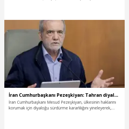
küçükbaş hayvanlarını sağmak için her gün yaklaşık bir saat
süren zorlu bir yolculuk yapıyor. Ortak kiraladıkları
kamyonetle Ramo Yaylası'na ulaşan kadınlar, elde ettikleri
sütü peynir, yoğurt ve tereyağına dönüştürerek hem aile
bütçesine katkı sağlıyor hem de kışlık ihtiyaçlarını
hazırlıyorlar. Kadınlar günün sonunda ise halay çekerek stres
atıyor.
8.08.2026
Video
İran Cumhurbaşkanı Pezeşkiyan: Tahran diyalogdan yana ancak teslime zorlanamaz
İran Cumhurbaşkanı Mesud Pezeşkiyan, ülkesinin haklarını
korumak için diyaloğu sürdürme kararlılığını yineleyerek,
Tahran'ın teslime zorlanamayacağını vurguladı.