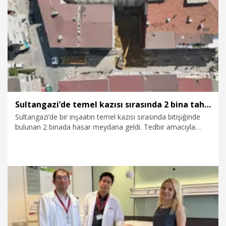
8.08.2026
Gündem
Sultangazi’de temel kazısı sırasında 2 bina tahliye edildi
Sultangazi’de bir inşaatın temel kazısı sırasında bitişiğinde
bulunan 2 binada hasar meydana geldi. Tedbir amacıyla
tahliye edilen binalar belediye ekiplerince mühürlenirken,
çevrede güvenlik önlemi alındı. Tahliye edilen binaların
bulunduğu alan havadan görüntülendi.
8.08.2026
Gündem