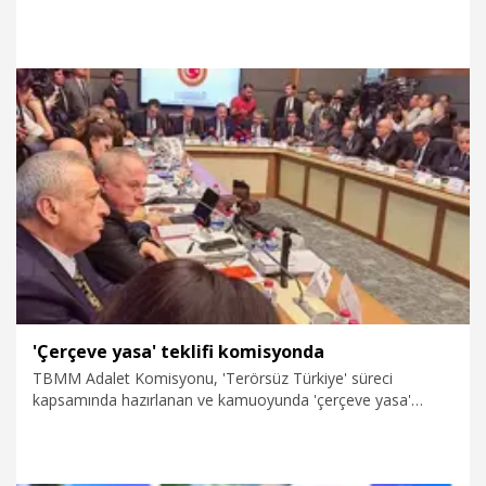
Başkanı Haluk Görgün, yüzde 20'lerde olan yerlilik payının
yüzde 83'lere ulaştığını belirterek, "Geçtiğimiz yıl 185 ülke ve
10 milyar dolar üzeri bir ihracatla savunma sanayinde
faaliyet gösteren şirketlerimiz 2025 yılını tamamladılar.
Birkaç gün önce ilk 6 aylık rakamları kamuoyuyla paylaştık.
Geçen seneye göre yıllıklandırmada yüzde 40'lara varan
ihracatta büyüme rakamlarını paylaşmış olduk" dedi.
7.08.2026
Politika
'Çerçeve yasa' teklifi komisyonda
TBMM Adalet Komisyonu, 'Terörsüz Türkiye' süreci
kapsamında hazırlanan ve kamuoyunda 'çerçeve yasa'
olarak bilinen, 'Milli Dayanışma ve Toplumsal
Bütünleşmenin Güçlendirilmesine Dair Kanun Teklifi'ni
görüşmek üzere toplandı.