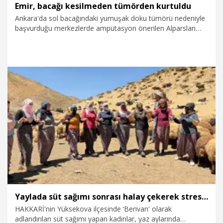
Emir, bacağı kesilmeden tümörden kurtuldu
Ankara'da sol bacağındaki yumuşak doku tümörü nedeniyle
başvurduğu merkezlerde ampütasyon önerilen Alparslan
Emir Yardımcı (9), özel hastanede ana damarlarla sinirler
korunarak gerçekleştirilen ameliyatla sağlığına kavuştu.
8.08.2026
Sağlık-Yaşam
Yaylada süt sağımı sonrası halay çekerek stres atıyorlar
HAKKARİ'nin Yüksekova ilçesinde ‘Berivan' olarak
adlandırılan süt sağımı yapan kadınlar, yaz aylarında