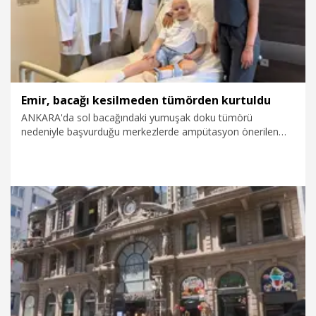
Emir, bacağı kesilmeden tümörden kurtuldu
ANKARA'da sol bacağındaki yumuşak doku tümörü
nedeniyle başvurduğu merkezlerde ampütasyon önerilen
Alparslan Emir Yardımcı (9), özel hastanede ana damarlarla
sinirler korunarak gerçekleştirilen ameliyatla sağlığına
kavuştu.
8.08.2026
Video