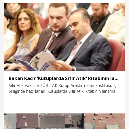
8.08.2026
Gündem
Bakan Kacır 'Kutuplarda Sıfır Atık' kitabının lansmanına katıldı
Sıfır Atık Vakfı ile TÜBİTAK Kutup Araştırmaları Enstitüsü iş
birliğinde hazırlanan 'Kutuplarda Sıfır Atık' kitabının lansmanı
gerçekleştirildi. Eser, Arktik ve Antarktika bölgelerinde iklim
değişikliği, çevre kirliliği ve sıfır atık yaklaşımını bilimsel veriler
ışığında ele alan kapsamlı bir başvuru kaynağı olarak bilim
dünyasına sunuldu.