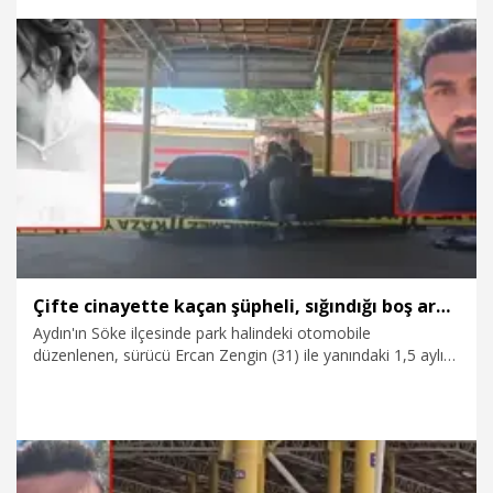
26.06.2026
Gündem
Çifte cinayette kaçan şüpheli, sığındığı boş arazide yakalandı
Aydın'ın Söke ilçesinde park halindeki otomobile
düzenlenen, sürücü Ercan Zengin (31) ile yanındaki 1,5 aylık
hamile Nurgül Aslan'ın (25) hayatını kaybettiği silahlı saldırıya
ilişkin soruşturmada cinayet şüphelisi Erkan Aslan (29),
Kuşadası'nda, izini kaybettirmek için saklandığı boş arazide
yakalandı.