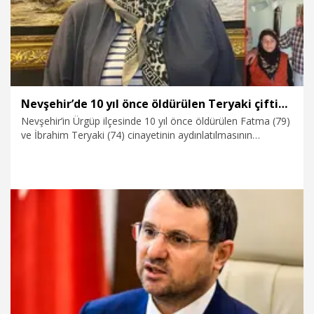
Nevşehir’de 10 yıl önce öldürülen Teryaki çiftinin kızı: Katillerinin bulunması bizi mutlu etti
Nevşehir’in Ürgüp ilçesinde 10 yıl önce öldürülen Fatma (79)
ve İbrahim Teryaki (74) cinayetinin aydınlatılmasının
ardından çiftin kızları Fevziye Öğüç, “Annemle babamın
ölümü ile 10,5 yıldır hayatımız adeta çığırından çıktı. Çok
üzgünüz. Katillerinin bulunmasıyla büyük bir mutluluk
yaşadık” dedi.
20.05.2026
Gündem