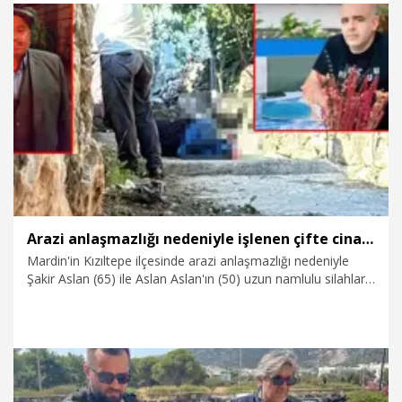
10.11.2025
Gündem
Arazi anlaşmazlığı nedeniyle işlenen çifte cinayette 2 tahliye kararı daha
Mardin'in Kızıltepe ilçesinde arazi anlaşmazlığı nedeniyle
Şakir Aslan (65) ile Aslan Aslan'ın (50) uzun namlulu silahlarla
öldürülmesine ilişkin görülen davanın 3'üncü duruşmasında,
tutuklu 9 sanıktan 2'si daha tahliye edildi.