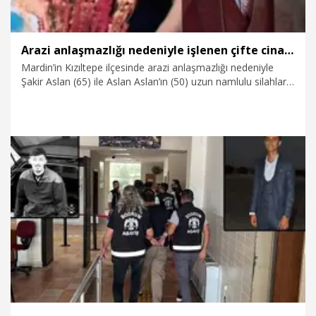
Arazi anlaşmazlığı nedeniyle işlenen çifte cinayette tutuklu sanıklardan 2’sine tahliye
Mardin’in Kızıltepe ilçesinde arazi anlaşmazlığı nedeniyle
Şakir Aslan (65) ile Aslan Aslan’ın (50) uzun namlulu silahlarla
öldürülmesine ilişkin görülen davada tutuklu 11 sanıktan 2’si
tahliye edildi.
9.07.2025
Foto Galeri