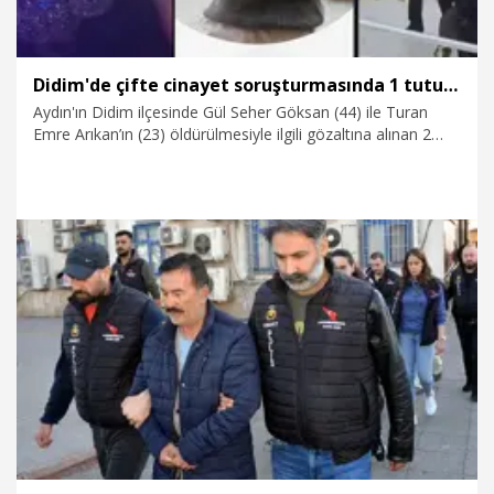
Didim'de çifte cinayet soruşturmasında 1 tutuklama
Aydın'ın Didim ilçesinde Gül Seher Göksan (44) ile Turan
Emre Arıkan’ın (23) öldürülmesiyle ilgili gözaltına alınan 2
kardeşten İhsan Odabaşı (70) tutuklanırken; H.O. (74) ise adli
kontrol şartıyla serbest bırakıldı.
3.02.2026
Gündem