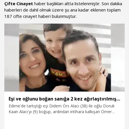
Çifte Cinayet
haber başlıkları altta listelenmiştir. Son dakika
haberleri de dahil olmak üzere şu ana kadar eklenen toplam
187 cifte cinayet haberi bulunmuştur.
Eşi ve oğlunu boğan sanığa 2 kez ağırlaştırılmış müebbet
Edirne'de tartıştığı eşi Didem Örs Alacı (38) ile oğlu Doruk
Kaan Alacı'yı (9) boğup, ardından intihara kalkışan Ömer
Gökhan Alacı (41), 2 kez ağırlaştırılmış müebbet hapis
cezasına çarptırıldı.