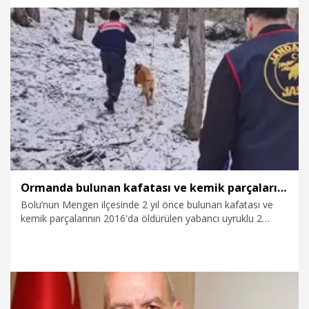
mümkün değildir. Atıma 15 yıldır nal çaktırmam. At ile yavaş
gelen sonra dönüş yapan ben değilim. Ben bu suçu
işlemedim. Olayla alakam yok. Suçsuzum” dedi.
2.04.2026
Gündem
Ormanda bulunan kafatası ve kemik parçaları 2 kadına ait çıktı; 10 yıllık çifte cinayet aydınlatıldı
Bolu’nun Mengen ilçesinde 2 yıl önce bulunan kafatası ve
kemik parçalarının 2016'da öldürülen yabancı uyruklu 2
kadına ait olduğu belirlendi. Kadınları öldürdüğü tespit edilen
F.Y. ve Y.D. isimli 2 erkek şüphelinin başka bir cinayetten
cezaevinde hükümlü oldukları ortaya çıktı.