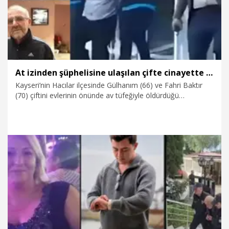
At izinden şüphelisine ulaşılan çifte cinayette 2 kez ağırlaştırılmış müebbet istemi
Kayseri’nin Hacılar ilçesinde Gülhanım (66) ve Fahri Baktır
(70) çiftini evlerinin önünde av tüfeğiyle öldürdüğü
gerekçesiyle tutuklanan Murat G. hakkında 2 kez
ağırlaştırılmış müebbet hapis cezası istemiyle dava açıldı.
İddianamedeki ifadesinde Murat G., üzerine atılan suçlamayı
kabul etmedi. İddianamede ayrıca, Murat G.’ye bölgeye
geldiği atın ayak izlerinden ulaşıldığı belirtildi.
12.02.2026
Gündem