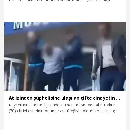
yargılandığı davada karar verildi. Mahkeme, Adalet Bike'nin
eşi Mahmut Bike'ye 50 yıl, kayınbideri Fırat Bike ve kuzeni
Öznur Erbek'e 39 yıl hapis cezası verdi.
14.04.2026
Gündem
At izinden şüphelisine ulaşılan çifte cinayetin sanığı: Olayla alakam yok
Kayseri’nin Hacılar ilçesinde Gülhanım (66) ve Fahri Baktır
(70) çiftini evlerinin önünde av tüfeğiyle öldürülmesi ile ilgili
tutuklanan Murat G.’nin iki kez ağırlaştırılmış müebbet hapis
cezası istemiyle yargılanmasına başlandı. Murat G.,
savunmasında, “At izi ile benim atımın izlerinin aynı olması