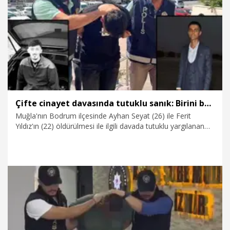
4.10.2025
Foto Galeri
Çifte cinayet davasında tutuklu sanık: Birini ben, diğerini Suriyeli Mamo vurdu
Muğla'nın Bodrum ilçesinde Ayhan Seyat (26) ile Ferit
Yıldız'ın (22) öldürülmesi ile ilgili davada tutuklu yargılanan
sanıklardan Arda Ramazan K., önceki ifadelerini değiştirip,
cinayeti itiraf etti. Arda Ramazan K., "Birini ben, diğerini
Suriyeli Mamo vurdu" dedi.
22.09.2025
Gündem