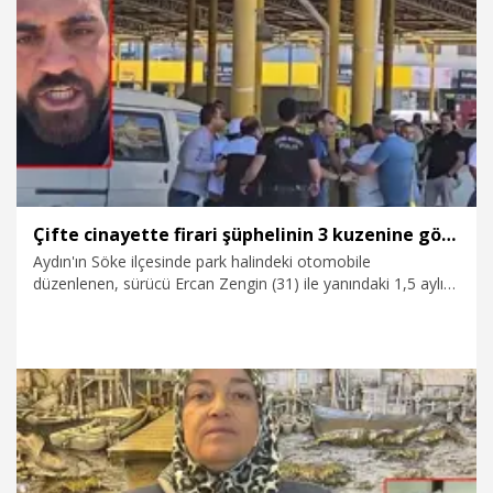
6.06.2026
Foto Galeri
Çifte cinayette firari şüphelinin 3 kuzenine gözaltı
Aydın'ın Söke ilçesinde park halindeki otomobile
düzenlenen, sürücü Ercan Zengin (31) ile yanındaki 1,5 aylık
hamile Nurgül Aslan'ın (25) hayatını kaybettiği silahlı saldırıya
ilişkin soruşturmada, 2 kişinin tutuklanmasının ardından
cinayet şüphelisi Erkan Aslan'ın kuzeni oldukları belirtilen 3
kişi daha gözaltına alındı. Firari şüpheli Erkan Aslan'ın (29)
yakalanmasına yönelik çalışmalar sürüyor.
4.06.2026
Gündem