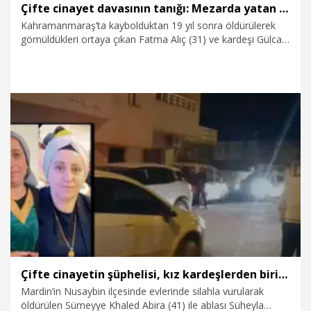
Çifte cinayet davasının tanığı: Mezarda yatan gelirse bunların da annesi gelir
Kahramanmaraş’ta kaybolduktan 19 yıl sonra öldürülerek
gömüldükleri ortaya çıkan Fatma Alıç (31) ve kardeşi Gülcan
Alıç (24) cinayetleriyle ilgili açılan davada 2’si tutuklu 4
sanığın yargılanmasına devam edildi. Duruşmada tanık
olarak dinlenen tutuklu sanıklardan Behçet Yediminareli’nin
(64) eşi Fatma Yediminareli, eşinin Gülcan Alıç’ın çocuklarını
kendisine getirdikten sonra tutuksuz sanık Yüksel Kaba’nın
geldiğini belirterek, “Ben de ‘Bir gün bunların annesi gelirse
siz hesap vereceksiniz bunlara’ dedim. Öyle deyince
8.01.2026
Gündem
‘Mezarda yatan gelirse bunların annesi de gelir’” diye
konuştu.
Çifte cinayetin şüphelisi, kız kardeşlerden biriyle dini nikahlıymış
Mardin’in Nusaybin ilçesinde evlerinde silahla vurularak
öldürülen Sümeyye Khaled Abira (41) ile ablası Süheyla