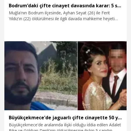
Bodrum’daki çifte cinayet davasında karar: 5 sanığa 2’şer kez ağırlaştırılmış müebbet
Muğla'nın Bodrum ilçesinde, Ayhan Seyat (26) ile Ferit
Yıldız'ın (22) öldürülmesi ile ilgili davada mahkeme heyeti
tarafından 5 sanığa 2’şer kez ağırlaştırılmış müebbet, 2
sanığa 30’ar yıl hapis cezası, 7 sanık hakkında da beraat
kararı verildi.
20.04.2026
Gündem
Büyükçekmece'de jaguarlı çifte cinayette 50 yıl hapis
Büyükçekmece'de aralarında ilişki olduğu iddia edilen Adalet
Bike ve Gökhan Denli'nin öldürülmesine ilişkin 5 sanığın