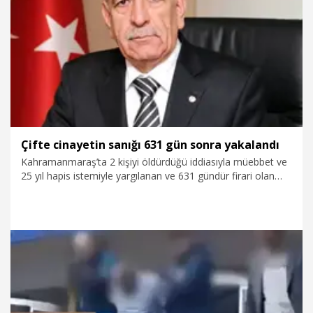
3.03.2026
Gündem
Çifte cinayetin sanığı 631 gün sonra yakalandı
Kahramanmaraş’ta 2 kişiyi öldürdüğü iddiasıyla müebbet ve
25 yıl hapis istemiyle yargılanan ve 631 gündür firari olan
Ahmet Duran Balsuyu, İstanbul’da yakalanıp, tutuklandı.
1.03.2026
Gündem