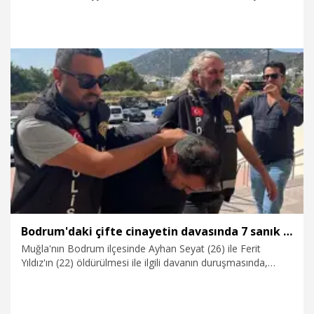
Özdaş’ın (44) cinayet şüphelisinin, kardeşlerden Khaled’in
dini nikahla birlikte yaşadığı M.B. (59) olduğu ortaya çıktı.
6.01.2026
Gündem
Bodrum'daki çifte cinayetin davasında 7 sanık için tahliye kararı
Muğla'nın Bodrum ilçesinde Ayhan Seyat (26) ile Ferit
Yıldız'ın (22) öldürülmesi ile ilgili davanın duruşmasında,
tutuklu yargılanan 14 sanıktan 7'sinin, adli kontrol şartıyla
tahliyesine karar verildi.