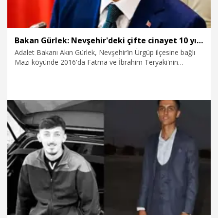
Bakan Gürlek: Nevşehir'deki çifte cinayet 10 yıl sonra aydınlatıldı
Adalet Bakanı Akın Gürlek, Nevşehir’in Ürgüp ilçesine bağlı
Mazı köyünde 2016'da Fatma ve İbrahim Teryaki'nin
öldürülmesi olayının Bakanlık bünyesinde kurulan Faili
Meçhul Suçları Araştırma Dairesi'nin sağladığı
koordinasyonla yeniden ele alındığını, yürütülen titiz ve çok
yönlü soruşturmada, işlenen cinayetin 10 yıl sonra tüm
yönleriyle aydınlatıldığını duyurdu.
18.05.2026
Politika