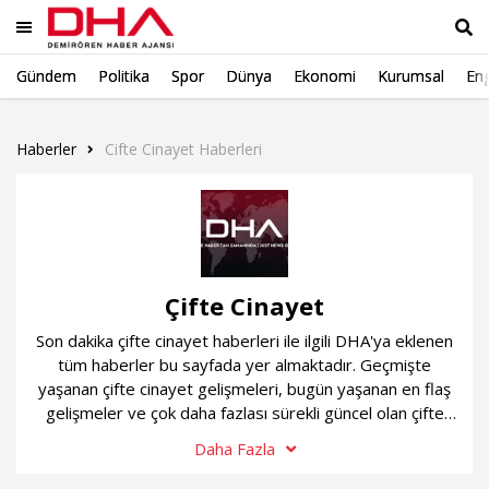
Gündem
Politika
Spor
Dünya
Ekonomi
Kurumsal
Eng
Ara
Haberler
Cifte Cinayet Haberleri
Çifte Cinayet
Son dakika çifte cinayet haberleri ile ilgili DHA'ya eklenen
tüm haberler bu sayfada yer almaktadır. Geçmişte
yaşanan çifte cinayet gelişmeleri, bugün yaşanan en flaş
gelişmeler ve çok daha fazlası sürekli güncel olan çifte
cinayet haber sayfamızda...
Daha Fazla