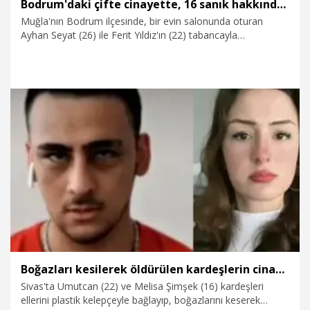
Bodrum'daki çifte cinayette, 16 sanık hakkında 2'şer kez ağırlaştırılmış müebbet hapis istemi
Muğla'nın Bodrum ilçesinde, bir evin salonunda oturan
Ayhan Seyat (26) ile Ferit Yıldız'ın (22) tabancayla
öldürülmesiyle ilgili, olayın azmettiricisi olduğu belirtilen 2'si
firari, 14'u tutuklu toplam 16 sanık hakkında, 'tasarlayarak
öldürme' suçundan 2'şer kez ağırlaştırılmış müebbet hapis
cezası istemiyle iddianame hazırlandı. İddianamede iki firari
sanıktan biri olan Eşref T.'nin olayın azmettiricisi ve
planlayıcısı olduğu, Arda Ramazan K.'nin ise olayın ortak faili
olduğu ve çifte cinayeti işlediği belirtildi.
29.05.2025
Gündem
Boğazları kesilerek öldürülen kardeşlerin cinayet şüphelisinin ifadesi ortaya çıktı
Sivas'ta Umutcan (22) ve Melisa Şimşek (16) kardeşleri
ellerini plastik kelepçeyle bağlayıp, boğazlarını keserek