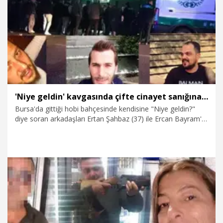
26.03.2025
Gündem
'Niye geldin' kavgasında çifte cinayet sanığına 2 kez müebbet hapis
Bursa'da gittiği hobi bahçesinde kendisine "Niye geldin?"
diye soran arkadaşları Ertan Şahbaz (37) ile Ercan Bayram'ı
(38) öldürüp, Deniz K.'yi (41) yaralayan tutuklu sanık Furkan
Gazi (34) 2 kez müebbet ve 16 yıl hapis cezasına çarptırıldı.
21.02.2025
Gündem