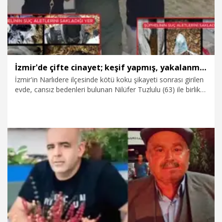
İzmir'de çifte cinayet; keşif yapmış, yakalanmamak için kask takmış
İzmir'in Narlıdere ilçesinde kötü koku şikayeti sonrası girilen
evde, cansız bedenleri bulunan Nilüfer Tuzlulu (63) ile birlikte
yaşadığı Yusuf Yıldırım'ın (78) bıçaklanarak öldürüldüğü
ortaya çıktı. Çifte cinayetin şüphelisinin Tuzlulu'nun oğlu
Nurettin Emre Türker (41) olduğu belirlendi. Tutuklanan
Türker'in cinayetleri gerçekleştirmeden önce keşif yaptığı,
güvenlik kameralarına yakalanmamak için kask taktığı ve evi
dağıtarak olayı hırsızlık gibi göstermeye çalıştığı tespit edildi.
2.08.2025
Gündem