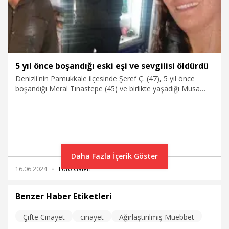
5 yıl önce boşandığı eski eşi ve sevgilisi öldürdü
Denizli'nin Pamukkale ilçesinde Şeref Ç. (47), 5 yıl önce
boşandığı Meral Tınastepe (45) ve birlikte yaşadığı Musa
Ayaz'ı (47) pompalı tüfekle vurarak öldürdü. Olaydan sonra
kaçan çifte cinayet şüphelisinin yakalanması için polis
çalışma başlattı.
Daha Fazla İçerik Göster
16.06.2024
Foto Galeri
Benzer Haber Etiketleri
Çifte Cinayet
cinayet
Ağırlaştırılmış Müebbet