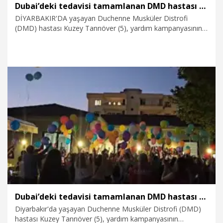
Dubai’deki tedavisi tamamlanan DMD hastası Kuzey’e ‘balonlu’ doğum günü sürprizi
DİYARBAKIR'DA yaşayan Duchenne Musküler Distrofi
(DMD) hastası Kuzey Tanrıöver (5), yardım kampanyasının
tamamlanmasıyla tedavi için gittiği Dubai’den sağlığına
kavuşarak Bursa’ya döndü. Kuzey’in 15 Temmuz’daki doğum
günü de gecikmeli olarak kutlandı. Kutlamada rengarenk
balonlar Kuzey için gökyüzüne bırakıldı.
3.08.2026
Video
Dubai’deki tedavisi tamamlanan DMD hastası Kuzey’e ‘balonlu’ doğum günü sürprizi
Diyarbakır'da yaşayan Duchenne Musküler Distrofi (DMD)
hastası Kuzey Tanrıöver (5), yardım kampanyasının