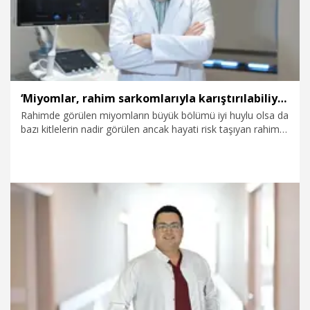
‘Miyomlar, rahim sarkomlarıyla karıştırılabiliyor’
Rahimde görülen miyomların büyük bölümü iyi huylu olsa da
bazı kitlelerin nadir görülen ancak hayati risk taşıyan rahim
sarkomlarıyla karışabildiğini ifade eden Kadın Hastalıkları ve
Doğum Uzmanı Prof. Dr. İsa Aykut Özdemir, “Doğru tedavi
planlamasında MR görüntüleme kritik rol oynuyor. Her
miyom masum değildir. Özellikle hızla büyüyen, kanama ve
ağrıya neden olan kitleler mutlaka ayrıntılı şekilde
değerlendirilmelidir” dedi.
5.08.2026
Sağlık-Yaşam