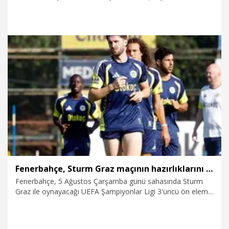
tamamlanmasıyla tedavi için gittiği Dubai’den sağlığına
kavuşarak Bursa’ya döndü. Kuzey’in 15 Temmuz’daki doğum
günü de gecikmeli olarak kutlandı. Kutlamada rengarenk
balonlar Kuzey için gökyüzüne bırakıldı.
3.08.2026
Foto Galeri
Fenerbahçe, Sturm Graz maçının hazırlıklarını sürdürdü
Fenerbahçe, 5 Ağustos Çarşamba günü sahasında Sturm
Graz ile oynayacağı UEFA Şampiyonlar Ligi 3'üncü ön eleme
turu ilk maçının hazırlıklarını akşam saatlerinde yaptığı
antrenmanla sürdürdü.