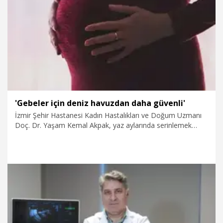
5.08.2026
Video
'Gebeler için deniz havuzdan daha güvenli'
İzmir Şehir Hastanesi Kadın Hastalıkları ve Doğum Uzmanı
Doç. Dr. Yaşam Kemal Akpak, yaz aylarında serinlemek
isteyen gebeler için denizin havuzdan daha güvenli olduğunu
belirtip, "Havuzdaki yüksek klor vajinal florayı bozuyor ve bu
durum zamanla enfeksiyon gelişmesine zemin
hazırlayabiliyor. Bu nedenle imkan varsa denizi tercih
edilmeli" dedi.
5.08.2026
Sağlık-Yaşam