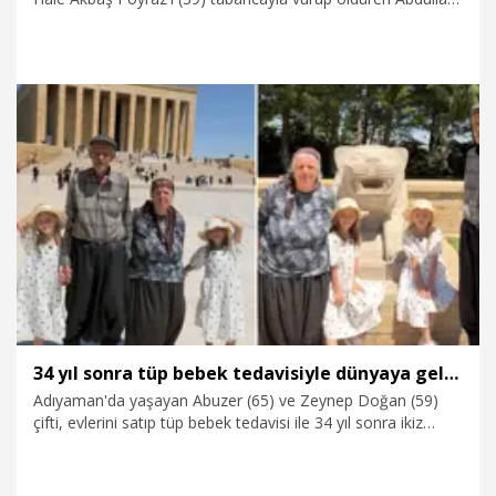
Poyraz (57), ağırlaştırılmış ömür boyu hapis cezasına
çarptırıldı. Adli Tıp raporunda; Hale Akbaş Poyraz'dan alınan
DNA örneklerinde eşi Abdullah Poyraz'a ait bulgulara
rastlandığı, sanığın öne sürdüğü 'aldatma' iddiasını
destekleyen biyolojik bulguya ulaşılamadığı belirtildi.
5.08.2026
Gündem
34 yıl sonra tüp bebek tedavisiyle dünyaya gelen ikiz kızlarıyla Anıtkabir’i ziyaret ettiler
Adıyaman'da yaşayan Abuzer (65) ve Zeynep Doğan (59)
çifti, evlerini satıp tüp bebek tedavisi ile 34 yıl sonra ikiz
çocuk sahibi oldu. Şimdilerde 8 yaşında olan ikizler Tekbir
Gül ve Havva Gül, anne ve babalarıyla birlikte hayalini
kurdukları Anıtkabir’i ziyaret etti.