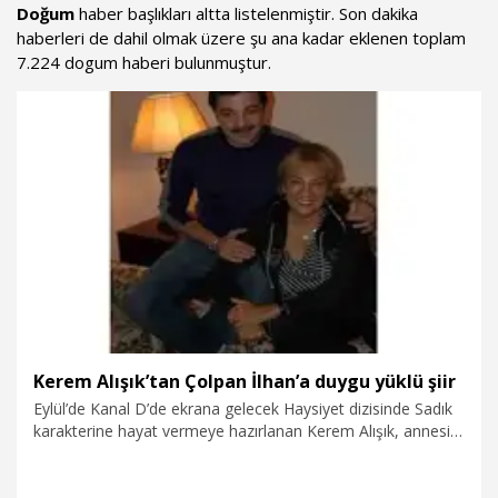
Doğum
haber başlıkları altta listelenmiştir. Son dakika
haberleri de dahil olmak üzere şu ana kadar eklenen toplam
7.224 dogum haberi bulunmuştur.
Kerem Alışık’tan Çolpan İlhan’a duygu yüklü şiir
Eylül’de Kanal D’de ekrana gelecek Haysiyet dizisinde Sadık
karakterine hayat vermeye hazırlanan Kerem Alışık, annesi
Çolpan İlhan’ı doğum gününde duygu yüklü bir şiirle andı.
Türk tiyatrosu ve sinemasının unutulmaz isimlerinden
Çolpan İlhan, 25 Temmuz 2014’te hayatını kaybetmişti.