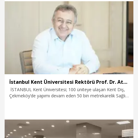
2.08.2026
Spor
İstanbul Kent Üniversitesi Rektörü Prof. Dr. Atsü: Geleceğinizi puanlara değil, potansiyelinize göre kurun
İSTANBUL Kent Üniversitesi; 100 üniteye ulaşan Kent Diş,
Çekmeköy’de yapımı devam eden 50 bin metrekarelik Sağlık
Kampüsü, Bağcılar’da planlanan 50 bin metrekarelik
teknopark ve son aşamaya gelen güneş enerjisi
santralleriyle büyüme hedefini açıkladı. Rektör Prof. Dr. M.
Necmettin Atsü, aday öğrencileri ve ailelerini kampüsleri
yerinde görmeye davet ederek, “Gençlerimize önce ‘Bize
gelin’ değil, ‘Gelin, bizi görün’ diyoruz. Tercihinizi yalnızca