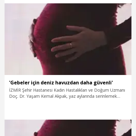
5.08.2026
Foto Galeri
'Gebeler için deniz havuzdan daha güvenli'
İZMİR Şehir Hastanesi Kadın Hastalıkları ve Doğum Uzmanı
Doç. Dr. Yaşam Kemal Akpak, yaz aylarında serinlemek
isteyen gebeler için denizin havuzdan daha güvenli olduğunu
belirtip, "Havuzdaki yüksek klor vajinal florayı bozuyor ve bu
durum zamanla enfeksiyon gelişmesine zemin
hazırlayabiliyor. Bu nedenle imkan varsa denizi tercih
edilmeli" dedi.