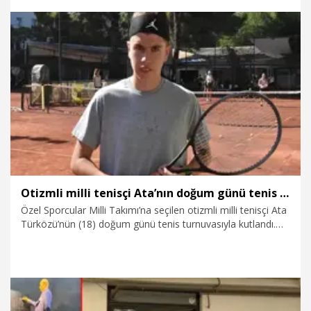
İlhan, yaşasaydı bugün 90’ıncı yaşını kutlayacaktı.
9.08.2026
Kültür&Sanat
Otizmli milli tenisçi Ata’nın doğum günü tenis turnuvasıyla kutlandı
Özel Sporcular Milli Takımı’na seçilen otizmli milli tenisçi Ata
Türközü’nün (18) doğum günü tenis turnuvasıyla kutlandı.
Milli tenisçi İpek Soylu’nun (30) eğitmenlik yaptığı turnuvaya,
12-16 yaş arasında 12 minik sporcu katılarak tenis oynadı.