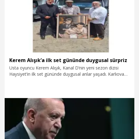
27.07.2026
Kültür&Sanat
Kerem Alışık’a ilk set gününde duygusal sürpriz
Usta oyuncu Kerem Alışık, Kanal D’nin yeni sezon dizisi
Haysiyet’in ilk set gününde duygusal anlar yaşadı. Karlıova
ailesinin reisi Sadık Karlıova karakteriyle kamera karşısına
geçen oyuncu, annesi Çolpan İlhan’ın vefatının 12. yıl
dönümüne denk gelen bu özel günde, hayranından gelen
anlamlı hediyeyle duygulandı.
25.07.2026
Kültür&Sanat