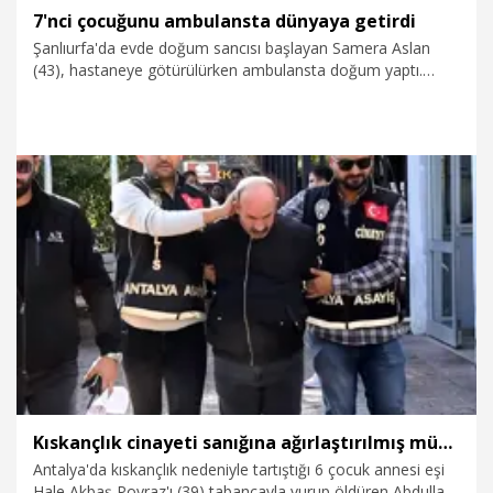
7'nci çocuğunu ambulansta dünyaya getirdi
Şanlıurfa'da evde doğum sancısı başlayan Samera Aslan
(43), hastaneye götürülürken ambulansta doğum yaptı.
Samera Aslan'ın erkek olarak dünyaya gelen 7'nci çocuğuna,
'Aslan' adı verildi.
6.08.2026
Sağlık-Yaşam
Kıskançlık cinayeti sanığına ağırlaştırılmış müebbet; 'aldatma' iddiasını adli tıp çürüttü
Antalya'da kıskançlık nedeniyle tartıştığı 6 çocuk annesi eşi
Hale Akbaş Poyraz'ı (39) tabancayla vurup öldüren Abdullah