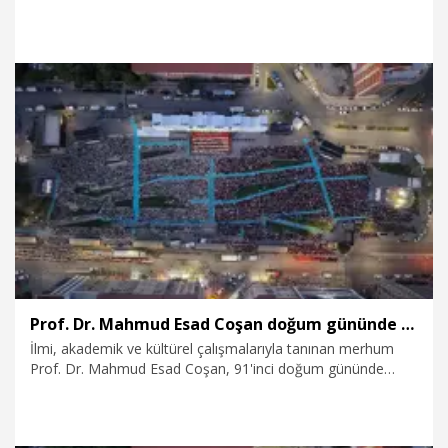
14 şüpheli gözaltına alındı.
28.07.2026
Gündem
Prof. Dr. Mahmud Esad Coşan doğum gününde Elazığ'da anıldı
İlmi, akademik ve kültürel çalışmalarıyla tanınan merhum
Prof. Dr. Mahmud Esad Coşan, 91'inci doğum gününde
Elazığ'da düzenlenen ‘Doğuş Azebler İşrak İbadeti’
programıyla anıldı.