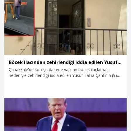
8.08.2026
Foto Galeri
Böcek ilacından zehirlendiği iddia edilen Yusuf'un öldüğü olaya ilişkin 2 tutuklama
Çanakkale'de komşu dairede yapılan böcek ilaçlaması
nedeniyle zehirlendiği iddia edilen Yusuf Talha Çanlı’nın (9)
öldüğü, annesi Sevda Çanlı'nın da hastanede yoğun bakım
ünitesinde tedaviye alındığı olaya ilişkin gözaltına alınan 3
şüpheliden ev sahibi Z.B. ve ilaçlama firmasının yetkilisi Ö.E.
tutuklandı. Firma çalışanı diğer şüpheli B.E.S. ise adli kontrol
şartıyla serbest bırakıldı.
7.08.2026
Gündem