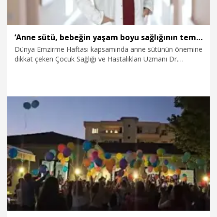
‘Anne sütü, bebeğin yaşam boyu sağlığının temelini oluşturuyor’
Dünya Emzirme Haftası kapsamında anne sütünün önemine
dikkat çeken Çocuk Sağlığı ve Hastalıkları Uzmanı Dr.
Görkem Küçükgüldal, "Anne sütü yalnızca bebeğin karnını
doyuran bir besin değil; bağışıklık sistemini güçlendiren,
organ gelişimini destekleyen ve yaşam boyu sağlığın
temelini oluşturan canlı bir biyolojik mucizedir" dedi.
4.08.2026
Sağlık-Yaşam