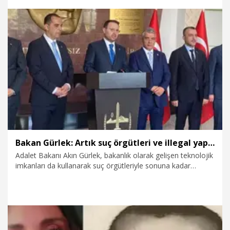
bizim kabul edeceğimiz ya da ailenin ateşini söndürecek bir
netice olmadı'' dedi.
8.08.2026
Gündem
Bakan Gürlek: Artık suç örgütleri ve illegal yapılanmaların bir adım önündeyiz
Adalet Bakanı Akın Gürlek, bakanlık olarak gelişen teknolojik
imkanları da kullanarak suç örgütleriyle sonuna kadar
mücadele etmekte kararlı olduklarını belirterek, "Biz artık
suç örgütleri ve illegal yapılanmaların bir adım önündeyiz.
Hiçbiri bir yere kaçamaz. İşledikleri suçları yanlarına
bırakmayacağız. Çünkü bu konuda devletimiz kararlı ve
güçlüdür. Her suçlu Türk adaletinin acı tadını alacaktır" dedi.
Bakanlığı döneminde kurulan Faili Meçhul Suçları Araştırma