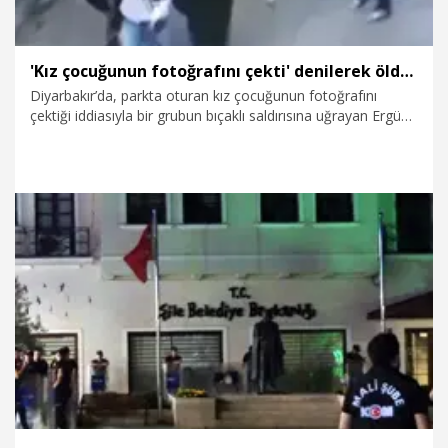
'Kız çocuğunun fotoğrafını çekti' denilerek öldürülmüştü; istinaf sonrası karar çıktı
Diyarbakır’da, parkta oturan kız çocuğunun fotoğrafını
çektiği iddiasıyla bir grubun bıçaklı saldırısına uğrayan Ergün
Arslan'ın (40) öldürülmesine ilişkin istinaf mahkemesinin
bozma kararının ardından yeniden görülen davada, suça
sürüklenen çocuk S.D. yaş ve iyi hal indirimiyle 11 yıl 8 ay
hapis cezasına çarptırıldı. Diğer 5 sanık ise 'Silahla kasten
yaralama' suçundan hapis cezası aldı.
23.07.2026
Gündem