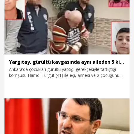
3.08.2026
Politika
Yargıtay, gürültü kavgasında aynı aileden 5 kişiyi öldüren sanık hakkındaki kararı bozdu
Ankara’da çocukları gürültü yaptığı gerekçesiyle tartıştığı
komşusu Hamdi Turgut (41) ile eşi, annesi ve 2 çocuğunu
pompalı tüfekle öldüren Tahsin Ünsür’e (75) yerel mahkeme
tarafından 4’ü ağırlaştırılmış, 5 kez müebbet hapis cezası
verilen karar, Yargıtay tarafından bozuldu. Yargıtay 1’inci
Ceza Dairesi, sanığın cezai ehliyetinin sağlık kurulu raporuyla
belirlenmesi gerektiğine hükmetti.
1.08.2026
Gündem