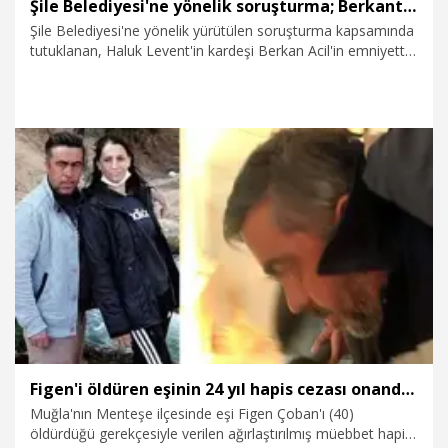
Şile Belediyesi'ne yönelik soruşturma; Berkant Acil'in ifadesi ortaya çıktı
Şile Belediyesi'ne yönelik yürütülen soruşturma kapsamında
tutuklanan, Haluk Levent'in kardeşi Berkan Acil'in emniyette
verdiği ifade ortaya çıktı. Acil ifadesinde, "Şile Bezi
Festivali’nde ihaleyi Sur Müzik aldı. Ödemelerin hiçbirinde yer
almadım, hiçbir sanatçıya para ödemedik. Bilirkişi raporunda
yer alan farkın ise sanatçılara Sur Müzik tarafından elden
yapılan ödemelerden kaynaklandığını düşünüyorum. Abim
Haluk Levent, söz konusu 1,5 milyon doların bir gün şirket
hesabında kalmasını, daha sonra da Yeliz Kaya'nın hesabına
23.07.2026
Gündem
gönderilmesini istedi. Ben de bu nedenle gönderdim" dedi.
Figen'i öldüren eşinin 24 yıl hapis cezası onandı, kayınbiraderi ise tahliye edildi
Muğla'nın Menteşe ilçesinde eşi Figen Çoban'ı (40)
öldürdüğü gerekçesiyle verilen ağırlaştırılmış müebbet hapis