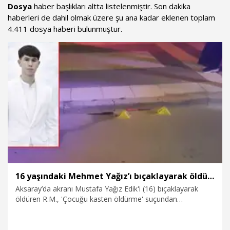
Dosya
haber başlıkları altta listelenmiştir. Son dakika
haberleri de dahil olmak üzere şu ana kadar eklenen toplam
4.411 dosya haberi bulunmuştur.
16 yaşındaki Mehmet Yağız’ı bıçaklayarak öldüren akranına 16 yıl hapis cezası
Aksaray’da akranı Mustafa Yağız Edik'i (16) bıçaklayarak
öldüren R.M., 'Çocuğu kasten öldürme' suçundan
yargılandığı davada 'iyi hal' indirimi uygulanarak 16 yıl 11 ay
hapis cezasına çarptırıldı. Edik ailesinin avukatı Yunus Emre
Özdemir, karara itiraz edeceklerini belirterek, “Bu ceza,