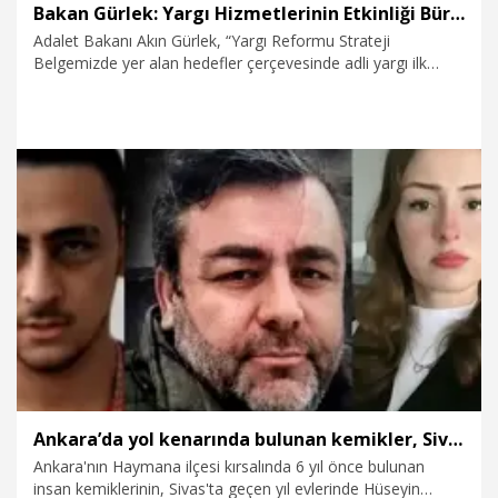
Bakan Gürlek: Yargı Hizmetlerinin Etkinliği Bürolarını kuruyoruz
Adalet Bakanı Akın Gürlek, “Yargı Reformu Strateji
Belgemizde yer alan hedefler çerçevesinde adli yargı ilk
derece mahkemeleri ile bölge adliye ve bölge idare
mahkemeleri adalet komisyonları bünyesinde, mülhakat
adliyelerini de kapsayacak şekilde Yargı Hizmetlerinin
Etkinliği Bürolarını kuruyoruz” dedi.
30.07.2026
Politika
Ankara’da yol kenarında bulunan kemikler, Sivas’ta öldürülen 2 kardeşin kayıp babasına ait çıktı
Ankara'nın Haymana ilçesi kırsalında 6 yıl önce bulunan
insan kemiklerinin, Sivas'ta geçen yıl evlerinde Hüseyin