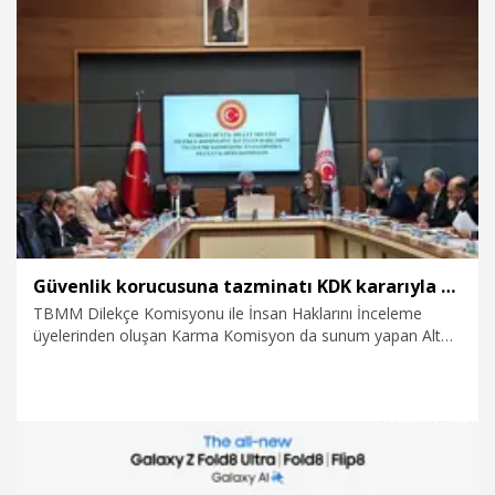
24.07.2026
Gündem
Güvenlik korucusuna tazminatı KDK kararıyla ödendi
TBMM Dilekçe Komisyonu ile İnsan Haklarını İnceleme
üyelerinden oluşan Karma Komisyon da sunum yapan Alt
Komisyon Başkanı Behiye Eker, 1997 yılında bir terör
saldırısı sonucunda yaralanan güvenlik korucusunun 1999
yılında kazandığı nakdi tazminatın ödenmediğini belirterek,
"Kamu Denetçiliği Kurumumuz tazminatın ödenmesi
yönündeki tavsiye kararı üzerine 277 milyon 925 bin 11 TL
nakdi tazminat ödenmesine karar vermiştir" dedi.