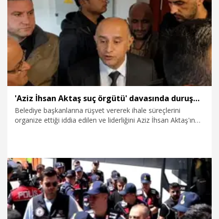
29.07.2026
Politika
'Aziz İhsan Aktaş suç örgütü' davasında duruşma Salı gününe ertelendi
Belediye başkanlarına rüşvet vererek ihale süreçlerini
organize ettiği iddia edilen ve liderliğini Aziz İhsan Aktaş'ın
yaptığı öne sürülen 'Suç örgütü' davasında duruşma,
sanıkların ve avukatların esasa ilişkin mütalaaya karşı
savunmalarıyla devam etti. Mahkeme heyeti, görevinden
uzaklaştırılan Beşiktaş Belediye Başkanı Rıza Akpolat’ın
savunmasının alınması için duruşmayı 28 Temmuz Salı
gününe erteledi.
27.07.2026
Gündem