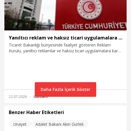
Yanıltıcı reklam ve haksız ticari uygulamalara 185 milyon TL'nin üzerinde ceza
Ticaret Bakanlığı bünyesinde faaliyet gösteren Reklam
Kurulu, yanıltıcı reklamlar ve haksız ticari uygulamalara karşı;
2026 yılının ilk 7 ayında 21 bini aşkın dosyayı karara bağladı,
185 milyon TL'nin üzerinde idari para cezası uyguladı.
Daha Fazla İçerik Göster
22.07.2026
Gündem
Benzer Haber Etiketleri
cinayet
Adalet Bakanı Akın Gürlek