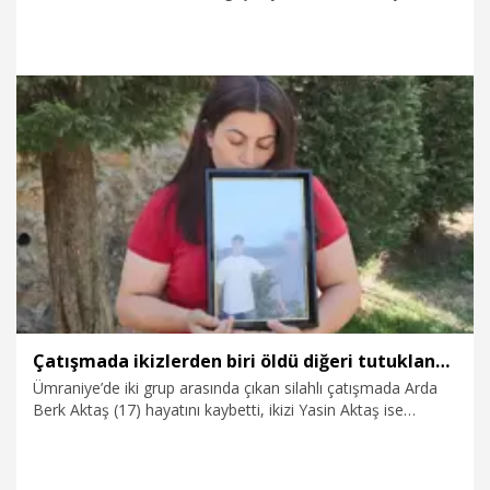
Sönmez (35) tarafından katledilen Umutcan (22) ve Melisa
Şimşek (16) kardeşlerden alınan DNA örnekleri ile eşleştiği
bildirildi. Adli inceleme ile kemiklerin, 2020 yılından beri kayıp
olarak aranan baba Uğur Şimşek'e ait olduğu kesinleşti.
Uğur Şimşek'in eşi ve öldürülen çocukların annesi Ayşegül
Şimşek, "Sorumluluğu olan herkesten, şikayetçiyim" dedi.
30.07.2026
Gündem
Çatışmada ikizlerden biri öldü diğeri tutuklandı: Cezaeviyle mezarlık arasında gidip geliyorum
Ümraniye’de iki grup arasında çıkan silahlı çatışmada Arda
Berk Aktaş (17) hayatını kaybetti, ikizi Yasin Aktaş ise
yaralandı. Yasin Aktaş, tedavisin ardından tutuklandı. İkizlerin
annesi Tuğba Aktaş (39), "Kurşun sıkıldığı sırada kimse
yardım etmemiş, kardeşini yaralı halde sırtında sürükleyerek