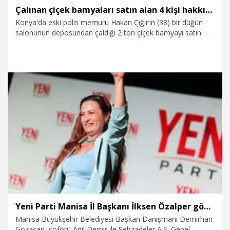
Çalınan çiçek bamyaları satın alan 4 kişi hakkında 3 yıla kadar hapis istemi
Konya'da eski polis memuru Hakan Çığır’ın (38) bir düğün
salonunun deposundan çaldığı 2 ton çiçek bamyayı satın
alan 4 işletmeci hakkında, ‘Suç eşyasının satın alınması veya
kabul edilmesi’ suçundan 6 aydan 3 yıla kadar hapis cezası
istemiyle iddianame düzenlendi.
6.08.2026
Gündem
Yeni Parti Manisa İl Başkanı İlksen Özalper gözaltına alındı
Manisa Büyükşehir Belediyesi Başkan Danışmanı Demirhan
Gözaçan, şoförü Anıl Demir ile Şehzadeler A.Ş. Genel