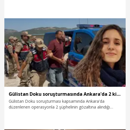
cezası, istinaf mahkemesi tarafından 24 yıla indirilen
Mehmet Emin Ata Çoban'ın (44) bu cezası Yargıtay
tarafından onandı. Cinayete yardım ettiği gerekçesiyle 17 yıl
hapis cezasına çarptırılan kardeşi Süleyman Çoban'ın
hükmünü ise bozan Yargıtay, tahliye edilmesine karar verdi.
23.07.2026
Gündem
Gülistan Doku soruşturmasında Ankara'da 2 kişi gözaltına alındı
Gülistan Doku soruşturması kapsamında Ankara'da
düzenlenen operasyonla 2 şüphelinin gözaltına alındığı
belirtildi.