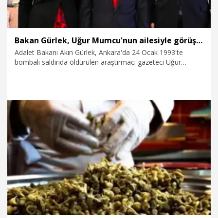
Bakan Gürlek, Uğur Mumcu'nun ailesiyle görüştü
Adalet Bakanı Akın Gürlek, Ankara'da 24 Ocak 1993'te
bombalı saldırıda öldürülen araştırmacı gazeteci Uğur
Mumcu'nun ailesiyle görüştü.
6.08.2026
Politika