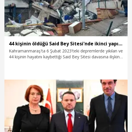
44 kişinin öldüğü Said Bey Sitesi'nde ikinci yapı denetim şirketinin 3 yetkilisine dava
Kahramanmaraş'ta 6 Şubat 2023'teki depremlerde yıkılan ve
44 kişinin hayatını kaybettiği Said Bey Sitesi davasına ilişkin
yeni gelişme yaşandı. Sitenin ikinci yapı denetim şirketinden
3 kişi hakkında hazırlanan iddianame kabul edilirken, söz
konusu dosya ana dava ile birleştirildi.
6.08.2026
Gündem