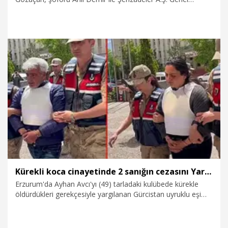
Müdürü Cem Yüzer’in tutuklandığı ‘rüşvet’ soruşturması
kapsamında, Yeni Parti Manisa İl Başkanı İlksen Özalper de
bugün gözaltına alındı.
5.08.2026
Gündem
Kürekli koca cinayetinde 2 sanığın cezasını Yargıtay onadı
Erzurum'da Ayhan Avcı'yı (49) tarladaki kulübede kürekle
öldürdükleri gerekçesiyle yargılanan Gürcistan uyruklu eşi
Padına Avcı'ya (35) haksız tahrik indirimi uygulanarak verilen
17 yıl hapis cezası ile Fahrullah Özdemir'e (57) verilen 15 yıl
hapis cezası, Yargıtay tarafından onandı. Yargıtay, tahliyesini