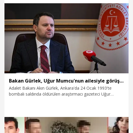
isteyen Padına Avcı'nın talebini de reddetti.
5.08.2026
Gündem
Bakan Gürlek, Uğur Mumcu'nun ailesiyle görüşecek
Adalet Bakanı Akın Gürlek, Ankara'da 24 Ocak 1993'te
bombalı saldırıda öldürülen araştırmacı gazeteci Uğur
Mumcu'nun ailesiyle görüşecek. Görüşmede, Uğur Mumcu
suikastı dosyasındaki son durum ile yürütülen yeni
çalışmaların ele alınması bekleniyor.