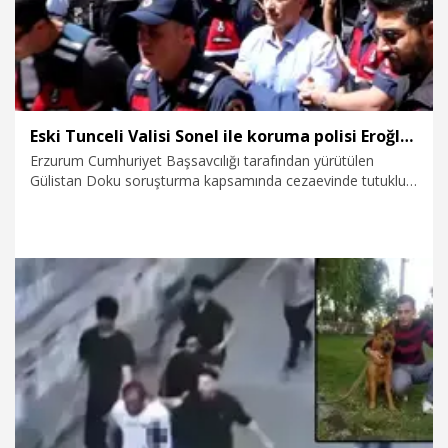
Eski Tunceli Valisi Sonel ile koruma polisi Eroğlu ve emekli polis Ertok tutuklandı
Erzurum Cumhuriyet Başsavcılığı tarafından yürütülen
Gülistan Doku soruşturma kapsamında cezaevinde tutuklu
olan eski Tunceli Valisi Tuncay Sonel, koruma polisi Şükrü
Eroğlu ile emekli polis memuru Gökhan Ertok şüpheli
sıfatıyla Erzurum Adliyesi'ne getirildi. Hakim karşısına çıkan
Eroğlu, Ertok ve Sonel hakkında tutuklama kararı verildi.
27.07.2026
Gündem