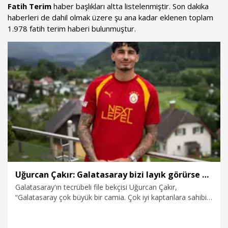
Fatih Terim
haber başlıkları altta listelenmiştir. Son dakika
haberleri de dahil olmak üzere şu ana kadar eklenen toplam
1.978 fatih terim haberi bulunmuştur.
Uğurcan Çakır: Galatasaray bizi layık görürse kaptan olmak isterim
Galatasaray'ın tecrübeli file bekçisi Uğurcan Çakır,
“Galatasaray çok büyük bir camia. Çok iyi kaptanlara sahibiz.
Abdülkerim ve Icardi bana burada çok yardımcı oldular. Kaan
abi var, iyi kaptanlarımız var. Galatasaray bizi layık görürse
kaptan olmak isterim. Ama çok iyi kaptanlara sahibiz” dedi.