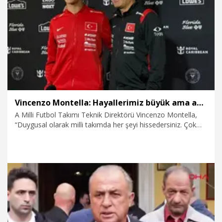
10.06.2026
Gündem
Vincenzo Montella: Hayallerimiz büyük ama adım adım ilerlememiz lazım
A Milli Futbol Takımı Teknik Direktörü Vincenzo Montella,
“Duygusal olarak milli takımda her şeyi hissedersiniz. Çok
çalışmamız lazım tabii ki de. Hayallerimiz büyük ama adım
adım ilerlememiz lazım” dedi.
5.06.2026
Spor