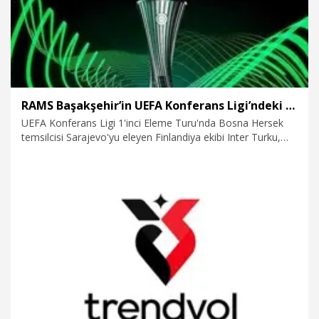
RAMS Başakşehir’in UEFA Konferans Ligi’ndeki rakibi belli oldu
UEFA Konferans Ligi 1'inci Eleme Turu'nda Bosna Hersek
temsilcisi Sarajevo'yu eleyen Finlandiya ekibi Inter Turku,
2'nci eleme turunda RAMS Başakşehir'in rakibi oldu.
16.07.2026
Spor