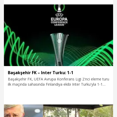
29.07.2026
Spor
Başakşehir FK – Inter Turku: 1-1
Başakşehir FK, UEFA Avrupa Konferans Ligi 2'nci eleme turu
ilk maçında sahasında Finlandiya ekibi Inter Turku'yla 1-1
berabere kaldı.