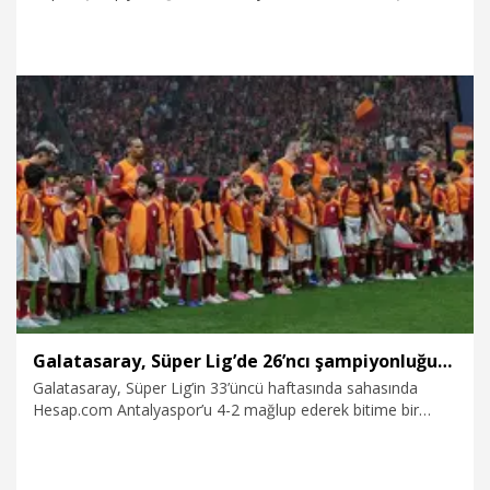
Galatasaray Lisesi'nde düzenlenen organizasyonda başkan
Dursun Özbek, eski başkan Faruk Süren, futbol takımının
efsane teknik direktörü Fatih Terim, takımın eski kaptanı
Bülent Korkmaz ve yönetim kurulu üyeleri yer aldı.
17.05.2026
Spor
Galatasaray, Süper Lig’de 26’ncı şampiyonluğunu ilan etti
Galatasaray, Süper Lig’in 33’üncü haftasında sahasında
Hesap.com Antalyaspor’u 4-2 mağlup ederek bitime bir
hafta kala şampiyonluğunu ilan etti. Maçın bitiş düdüğüyle
birlikte sarı-kırmızılı futbolcular sahada büyük sevinç
yaşarken, tribünleri dolduran taraftarlar uzun süre