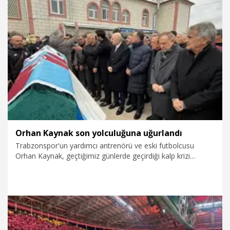
18.03.2026
Spor
Orhan Kaynak son yolculuğuna uğurlandı
Trabzonspor'un yardımcı antrenörü ve eski futbolcusu
Orhan Kaynak, geçtiğimiz günlerde geçirdiği kalp krizi
sonrası hayatını kaybetmişti. Kaynak, Sarıyer Maden
Mahallesi Kuğu Caddesi’nde bulunan Fatih Sultan Mehmet
Cami’nde ikindi namazına müteakip kılınan cenaze
namazıyla son yolculuğuna uğurlandı.