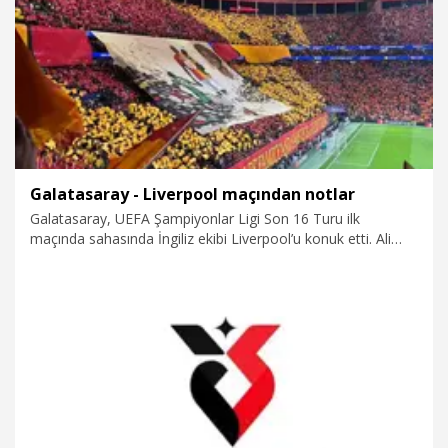
12.03.2026
Spor
Galatasaray - Liverpool maçından notlar
Galatasaray, UEFA Şampiyonlar Ligi Son 16 Turu ilk
maçında sahasında İngiliz ekibi Liverpool’u konuk etti. Ali
Sami Yen Spor Kompleksi RAMS Park’ta oynanan
karşılaşmada İspanya Futbol Federasyonu’ndan Gil
Manzano düdük çaldı. Gil Manzano’nun yardımcılıklarını ise
Angel Nevado ile Guadalupe Porras Ayuso üstlendi.
10.03.2026
Spor