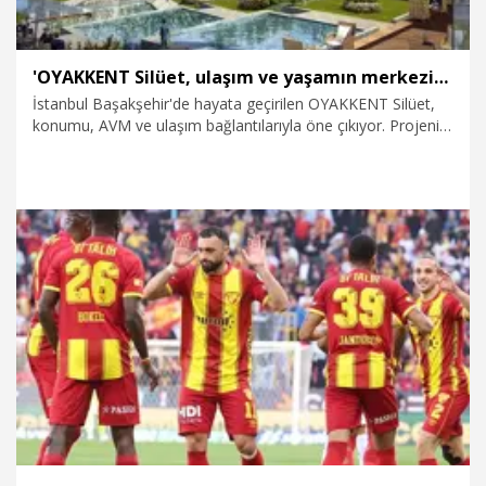
'OYAKKENT Silüet, ulaşım ve yaşamın merkezinde konumlanıyor'
İstanbul Başakşehir'de hayata geçirilen OYAKKENT Silüet,
konumu, AVM ve ulaşım bağlantılarıyla öne çıkıyor. Projenin;
batısında Kayaşehir - Arnavutköy bağlantı yolu, güneyinde
ise Kuzey Marmara Otoyolu Başakşehir bağlantı yolu yer
alıyor.
24.04.2026
Kurumsal