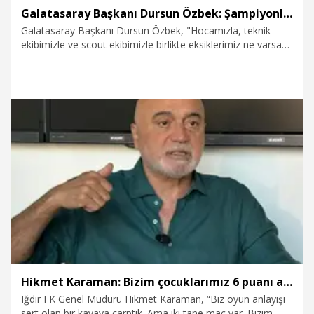
Galatasaray Başkanı Dursun Özbek: Şampiyonlar Ligi'nde istediğimiz neticeleri almak üzere bir takım hazırlığı yapıyoruz
Galatasaray Başkanı Dursun Özbek, "Hocamızla, teknik
ekibimizle ve scout ekibimizle birlikte eksiklerimiz ne varsa
bu transfer döneminde onları çözüp, Şampiyonlar Ligi’nde
istediğimiz neticeleri almak üzere bir takım hazırlığı
yapıyoruz" dedi.
3.07.2026
Spor
Hikmet Karaman: Bizim çocuklarımız 6 puanı aldığında bu eleştirilerin fazla abartılı olduğunu söylemeye başlayacağız
Iğdır FK Genel Müdürü Hikmet Karaman, “Biz oyun anlayışı
sert olan bir kayaya çarptık. Ama iki tane maç var. Bizim