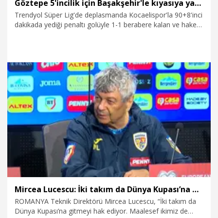
Göztepe 5'incilik için Başakşehir'le kıyasıya yarışta
Trendyol Süper Lig'de deplasmanda Kocaelispor'la 90+8'inci
dakikada yediği penaltı golüyle 1-1 berabere kalan ve hakem
kararına isyan eden Göztepe, bitime 4 maç kala RAMS
Başakşehir'le kıyasıya 5'incilik yarışına girdi. Avrupa
kupalarına katılma hedefiyle başladığı sezonda üst sıraları
zorlayan sarı-kırmızılılar, son haftalarda büyük düşüşe geçse
de umudunu korumayı başardı. Göztepe özellikle geçen
sene olduğu gibi bu sezon da ikinci yarıda galibiyet hasreti
çekti. Göz-Göz son 10 maçında sadece 1 kez kazanabildi.
20.04.2026
Spor
Mircea Lucescu: İki takım da Dünya Kupası’na gitmeyi hak ediyor
ROMANYA Teknik Direktörü Mircea Lucescu, “İki takım da
Dünya Kupası’na gitmeyi hak ediyor. Maalesef ikimiz de