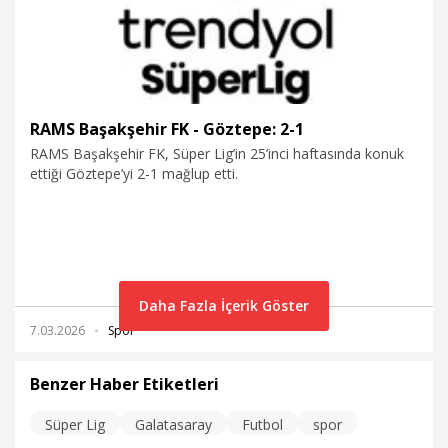
RAMS Başakşehir FK - Göztepe: 2-1
RAMS Başakşehir FK, Süper Lig’in 25’inci haftasında konuk
ettiği Göztepe’yi 2-1 mağlup etti.
Daha Fazla İçerik Göster
7.03.2026
Spor
Benzer Haber Etiketleri
Süper Lig
Galatasaray
Futbol
spor