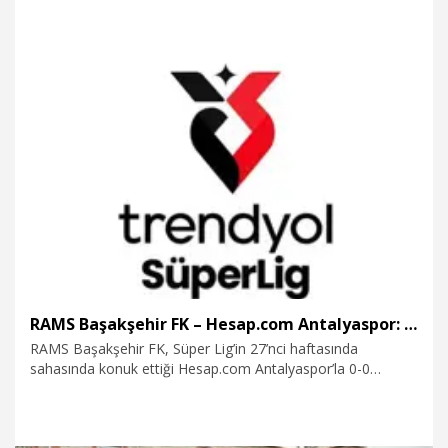
gidemiyoruz. İkimizden birisi gidecek” dedi.
25.03.2026
Spor
RAMS Başakşehir FK – Hesap.com Antalyaspor: 0-0
RAMS Başakşehir FK, Süper Lig’in 27’nci haftasında
sahasında konuk ettiği Hesap.com Antalyaspor’la 0-0
berabere kaldı.