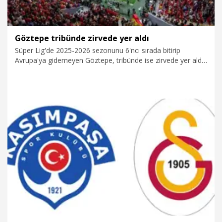
Göztepe tribünde zirvede yer aldı
Süper Lig'de 2025-2026 sezonunu 6'ncı sırada bitirip
Avrupa'ya gidemeyen Göztepe, tribünde ise zirvede yer aldı.
Sezon boyunca Isonem Park Gürsel Aksel Stadı'nı her maç
tıklım tıklım dolduran sarı-kırmızılılar, kapasiteye oranla maç
başına taraftar sayısına göre yüzde 78.55 doluluk oranı
yakalayarak tüm rakiplerini geride bıraktı. Göztepe bu sezon
maç başına 18 bin 363 seyirciyle müsabakalarını oynadı.
22.05.2026
Spor