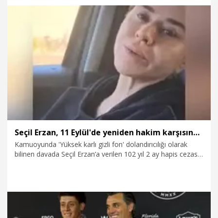
Adaları'yla berabere kalıyor. Enteresan sonuçlar var” dedi.
16.06.2026
Spor
Seçil Erzan, 11 Eylül'de yeniden hakim karşısına çıkacak
Kamuoyunda 'Yüksek karlı gizli fon' dolandırıcılığı olarak
bilinen davada Seçil Erzan’a verilen 102 yıl 2 ay hapis cezası,
İstanbul Bölge Adliye Mahkemesi (İstinaf) tarafından
bozuldu. Erzan, 11 Eylül'de yeniden hakim karşısına çıkacak.