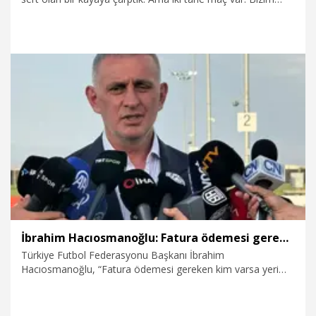
çocuklarımız 6 puanı aldığında da bu eleştirilerin biraz fazla
abartılı olduğunu söylemeye başlayacağız. Bunu becerecek
güçteler” dedi.
18.06.2026
Spor
İbrahim Hacıosmanoğlu: Fatura ödemesi gereken kim varsa yeri geldiğinde öder, ben de dahil
Türkiye Futbol Federasyonu Başkanı İbrahim
Hacıosmanoğlu, “Fatura ödemesi gereken kim varsa yeri
geldiğinde öder, bu ben de dahil. Şu süreci atlatalım,
önümüzde iki maçımız var. İki maçı alırsak gruptan çıkma
ihtimalimiz hala devam ediyor. İspanya, Yeşil Burun