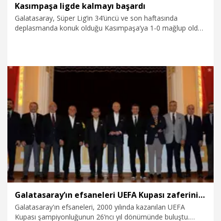
Kasımpaşa ligde kalmayı başardı
Galatasaray, Süper Lig’in 34’üncü ve son haftasında
deplasmanda konuk olduğu Kasımpaşa’ya 1-0 mağlup oldu.
Bu sonuçla Kasımpaşa puanını 35’e yükselterek ligde kaldı.
17.05.2026
Spor
Galatasaray’ın efsaneleri UEFA Kupası zaferinin yıl dönümünde bir araya geldi
Galatasaray'ın efsaneleri, 2000 yılında kazanılan UEFA
Kupası şampiyonluğunun 26’ncı yıl dönümünde buluştu.