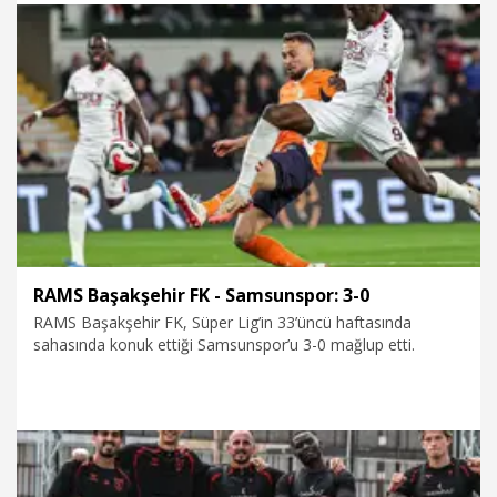
tezahüratlarla takımlarına eşlik etti. Kutlamalar RAMS
Park’ta kısa sürede büyürken, oyuncular ve teknik ekip
sahada bir araya gelerek şampiyonluğu birlikte kutladı.
9.05.2026
Spor
RAMS Başakşehir FK - Samsunspor: 3-0
RAMS Başakşehir FK, Süper Lig’in 33’üncü haftasında
sahasında konuk ettiği Samsunspor’u 3-0 mağlup etti.