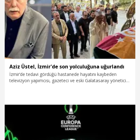
22.07.2026
Spor
Aziz Üstel, İzmir'de son yolculuğuna uğurlandı
İzmir’de tedavi gördüğü hastanede hayatını kaybeden
televizyon yapımcısı, gazeteci ve eski Galatasaray yöneticisi
Aziz Üstel (80), düzenlenen törenle son yolculuğuna
uğurlandı.
18.07.2026
Gündem