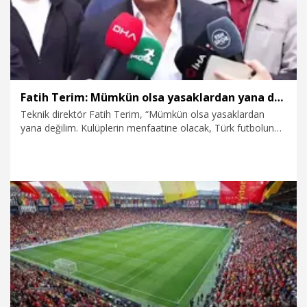
Fatih Terim: Mümkün olsa yasaklardan yana değilim
Teknik direktör Fatih Terim, “Mümkün olsa yasaklardan
yana değilim. Kulüplerin menfaatine olacak, Türk futbolunun
yararına olacak uygulama en doğrusudur. Geldiğimiz
bugünlerde, her şeyin değiştiği, her şeyin dönüştüğü, her
şeyin yenilendiği dünyada artık fazla rötar yapmamalıyız.
Doğru bir şeye karar verilmesi lazım” dedi.
23.05.2026
Spor