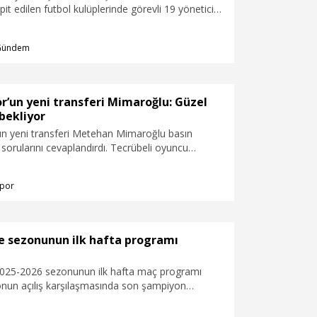
pit edilen futbol kulüplerinde görevli 19 yönetici
ı kararı verildi.
Gündem
r’un yeni transferi Mimaroğlu: Güzel
 bekliyor
n yeni transferi Metehan Mimaroğlu basın
sorularını cevaplandırdı. Tecrübeli oyuncu
maktan dolayı mutlu olduğunu belirterek,
 günler bizi bekliyor. Buraya katık verebilmek için
por
 her şeyin fazlasını yapacağım. Çok mutluyum”
de sezonunun ilk hafta programı
2025-2026 sezonunun ilk hafta maç programı
zonun açılış karşılaşmasında son şampiyon
sahasında Çorum FK'yı ağırlayacak.