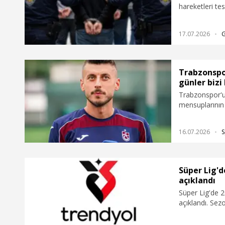
hareketleri tes
hakkında gözalt
17.07.2026
Trabzonspo
günler bizi
Trabzonspor'u
mensuplarının 
Trabzon’da ol
“İnşallah güzel
16.07.2026
S
elimden gelen
dedi.
Süper Lig'
açıklandı
Süper Lig'de 
açıklandı. Se
Galatasaray, 