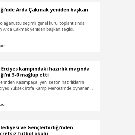
liği’nde Arda Çakmak yeniden başkan
n olağanüstü seçimli genel kurul toplantısında
 Arda Çakmak yeniden başkan seçildi.
por
 Erciyes kampındaki hazırlık maçında
iği'ni 3-0 mağlup etti
lerinden Kasımpaşa, yeni sezon hazırlıklarını
ciyes Yüksek İrtifa Kamp Merkezi'nde oynanan
a Gençlerbirliği’ni 3-0 mağlup etti.
por
ediyesi ve Gençlerbirliği’nden
cretsiz futbol okulu