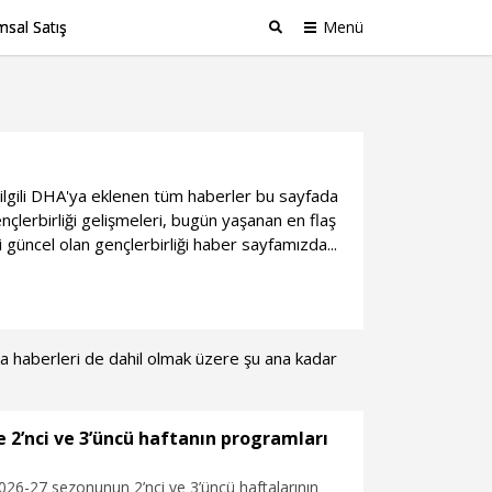
sal Satış
Menü
Ara
le ilgili DHA'ya eklenen tüm haberler bu sayfada
çlerbirliği gelişmeleri, bugün yaşanan en flaş
 güncel olan gençlerbirliği haber sayfamızda...
ika haberleri de dahil olmak üzere şu ana kadar
e 2’nci ve 3’üncü haftanın programları
026-27 sezonunun 2’nci ve 3’üncü haftalarının