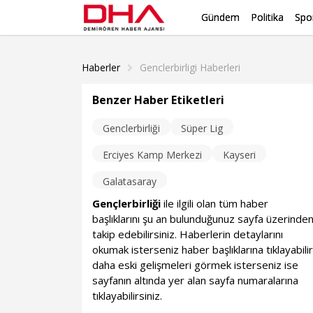
Gündem
Politika
Spo
Haberler
Genclerbirligi Haberleri
Benzer Haber Etiketleri
Genclerbirliği
Süper Lig
Erciyes Kamp Merkezi
Kayseri
Galatasaray
Gençlerbirliği
ile ilgili olan tüm haber
başlıklarını şu an bulunduğunuz sayfa üzerinde
takip edebilirsiniz. Haberlerin detaylarını
okumak isterseniz haber başlıklarına tıklayabilir
daha eski gelişmeleri görmek isterseniz ise
sayfanın altında yer alan sayfa numaralarına
tıklayabilirsiniz.