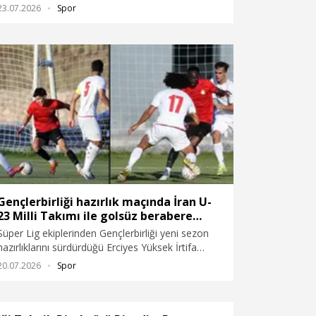
Kamp Merkezi'nde devam ediyor. Başkent ekibi
23.07.2026
Spor
yarın oynayacağı Kasımpaşa hazırlık maçı öncesi
günü çift antrenmanla tamamladı.
Gençlerbirliği hazırlık maçında İran U-
23 Milli Takımı ile golsüz berabere
kaldı
Süper Lig ekiplerinden Gençlerbirliği yeni sezon
hazırlıklarını sürdürdüğü Erciyes Yüksek İrtifa
Kamp Merkezi'nde yapılan hazırlık maçında İran
20.07.2026
Spor
U-23 Milli Takımı ile 0-0 berabere kaldı.