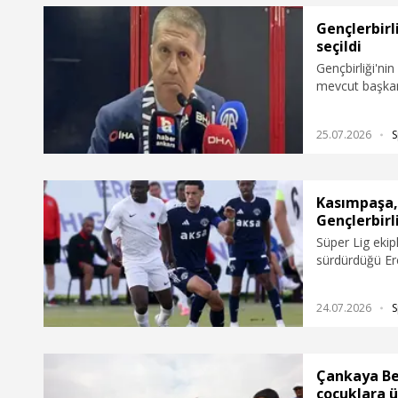
Gençlerbir
seçildi
Gençbirliği'ni
mevcut başkan
25.07.2026
S
Kasımpaşa,
Gençlerbirl
Süper Lig ekip
sürdürdüğü Er
hazırlık maçınd
24.07.2026
S
Çankaya Bel
çocuklara ü