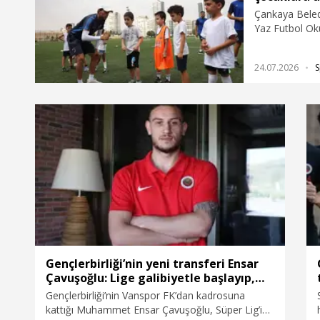
Çankaya Beledi
Yaz Futbol Oku
gerçekleştiri
eşliğinde futb
24.07.2026
S
spor ahlakı ve
Gençlerbirliği’nin yeni transferi Ensar
Çavuşoğlu: Lige galibiyetle başlayıp,
öyle sürdürmek istiyoruz
Gençlerbirliği’nin Vanspor FK’dan kadrosuna
kattığı Muhammet Ensar Çavuşoğlu, Süper Lig’in