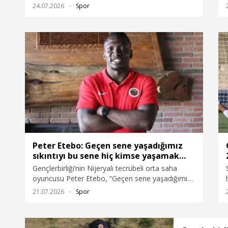
ilk haftasında oynayacakları Fenerbahçe maçıyla
24.07.2026
Spor
ilgili, “Fenerbahçe çok büyük bir kulüp. Hocamız
şans verirse tabi ki ilk maçımda oynamayı çok
isterim. Ama şöyle bir avantajımız var; iç sahada
oynuyoruz. Taraftarımızın önünde oynayacağız.
Lige galibiyetle başlayıp, öyle sürdürmek istiyoruz.
İnşallah 3 puanla, galibiyetle ayrılıp, lige daha iyi
devam edebiliriz” dedi.
Peter Etebo: Geçen sene yaşadığımız
sıkıntıyı bu sene hiç kimse yaşamak
istemiyor
Gençlerbirliği’nin Nijeryalı tecrübeli orta saha
oyuncusu Peter Etebo, “Geçen sene yaşadığımız
sıkıntıyı bu sene hiç kimse yaşamak istemiyor.
21.07.2026
Spor
Hazırlıklarımızı da zaten o yönde devam
ettiriyoruz. Geçen seneyi biraz hatırlamak istersek
de birçok hoca, başkan değişikliği ve seçimler ile