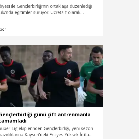
yesi ile Gençlerbirliği’nin ortaklaşa düzenlediği
lu’nda eğitimler sürüyor. Ücretsiz olarak
len programda çocuklar, uzman eğitmenler
olun temel tekniklerini öğrenirken takım ruhu,
por
 paylaşım kültürünü de kazanıyor.
Gençlerbirliği günü çift antrenmanla
tamamladı
Süper Lig ekiplerinden Gençlerbirliği, yeni sezon
hazırlıklarına Kayseri'deki Erciyes Yüksek İrtifa