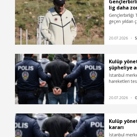
çok karmaşık bir sezonu geride bıraktık. Ama ne
Gençlerbirl
olursa olsun, son maçta olsa ligde kalmayı
lig daha zo
başardık” dedi.
Gençlerbirliği
geçen yıldan 
bütçesel anla
açılıyor. Örne
20.07.2026
S
yok. Onun içi
durumundayız. 
Kulüp yönet
şüpheliye a
İstanbul merke
hareketleri tes
yöneticilerinin
bırakıldı. Şüphe
20.07.2026
dışı çıkış yasa
karar verildi.
Kulüp yönet
kararı
İstanbul merke