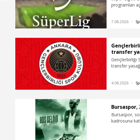
programları aç
7.08.2026
Sp
Gençlerbirl
transfer ya
Gençlerbirliği
transfer yasağ
açıklama yayım
4.08.2026
Sp
Bursaspor, 
Bursaspor, so
kadrosuna katt