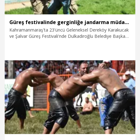
Güreş festivalinde gerginliğe jandarma müdahale etti
Kahramanmaraş'ta 23'üncü Geleneksel Dereköy Karakucak
ve Şalvar Güreş Festivali'nde Dulkadiroğlu Belediye Başkanı
Mehmet Akpınar konuşurken, Türkiye Güreş Federasyonu
Eski Başkanı Şeref Eroğlu'nun festivalin adından çıkarıldığı
gerekçesiyle bir grup tarafından yuhalanıp protesto edildi.
Akpınar, en son düzenlenen festivalin Dereköy Güreş
Festivali olarak düzenlendiğini belirtirken, gruba jandarma
müdahale ederek er meydanından çıkardı.
28.06.2026
Spor