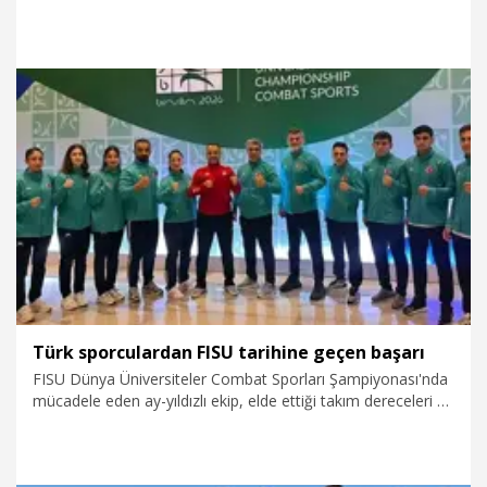
TL para ödülü verilecek.
18.06.2026
Spor
Türk sporculardan FISU tarihine geçen başarı
FISU Dünya Üniversiteler Combat Sporları Şampiyonası'nda
mücadele eden ay-yıldızlı ekip, elde ettiği takım dereceleri ve
madalyalarla Türk üniversite sporları tarihinin en başarılı
sonuçlarından birine imza attı.