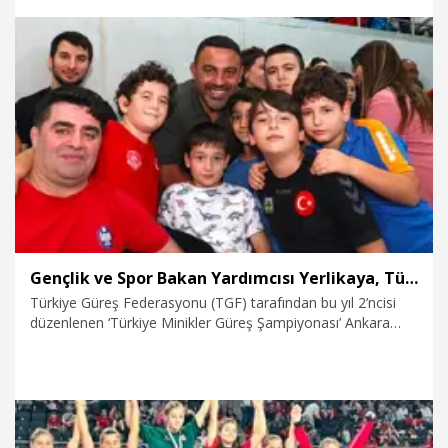
30.07.2026
Politika
Gençlik ve Spor Bakan Yardımcısı Yerlikaya, Türkiye Minikler Güreş Şampiyonası’nı takip etti
Türkiye Güreş Federasyonu (TGF) tarafından bu yıl 2’ncisi
düzenlenen ‘Türkiye Minikler Güreş Şampiyonası’ Ankara
Spor Salonu'nda devam ediyor. Şampiyonanın 6’ncı gününde
maçları takip eden Gençlik ve Spor Bakan Yardımcısı Hamza
Yerlikaya, “Avrupa'da, dünyada ve olimpiyatta 2036 ya da
2040’da yarışacak çocuklar şu anda burada yarışıyor. Bunlar
2036'nın ve 2040'ın provası. Buradaki çocukların gözündeki
ışığı, enerjiyi görüyoruz ve destekliyoruz” dedi.