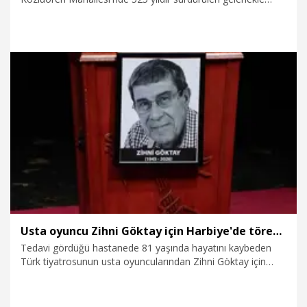
kadınlar, 1 günlüğüne yönetime geçti. Muhtarın eşi
muhtarlığı, bakkalın eşi esnaflığı devralırken; erkekler mehter
takımıyla mahalle dışına çıkarıldı. Yağlı güreş şenlikleri ile
eğlenen erkeklerin, mahalleye girmemesi için jandarma da
nöbet tuttu.
12.07.2026
Foto Galeri
Usta oyuncu Zihni Göktay için Harbiye'de tören düzenlendi
Tedavi gördüğü hastanede 81 yaşında hayatını kaybeden
Türk tiyatrosunun usta oyuncularından Zihni Göktay için
Harbiye Muhsin Ertuğrul Sahnesi’nde tören düzenlendi.
Törende Göktay’ın kızı Zeynep Göktay, babasının kendisine
oyunculuğa başladığında yazmış olduğu yazıyı okudu.