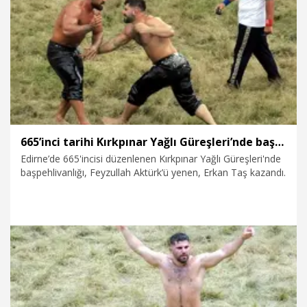
6.07.2026
Spor
665’inci tarihi Kırkpınar Yağlı Güreşleri’nde başpehlivan Erkan Taş oldu
Edirne’de 665'incisi düzenlenen Kırkpınar Yağlı Güreşleri'nde
başpehlivanlığı, Feyzullah Aktürk’ü yenen, Erkan Taş kazandı.
5.07.2026
Spor