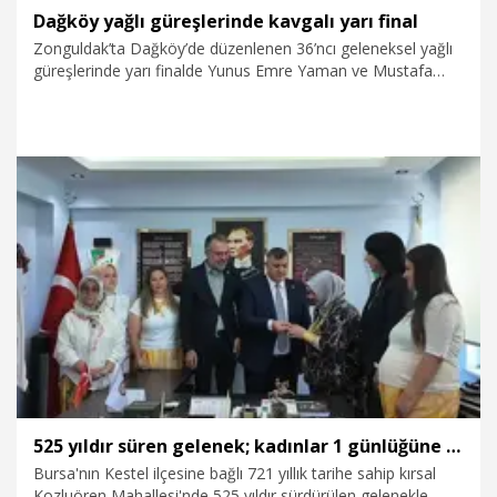
Dağköy yağlı güreşlerinde kavgalı yarı final
Zonguldak’ta Dağköy’de düzenlenen 36’ncı geleneksel yağlı
güreşlerinde yarı finalde Yunus Emre Yaman ve Mustafa
Doğan Özkaya arasındaki karşılaşmada gerilim yükseldi.
Güreşçiler birbirlerine sert müdahalelerde bulunurken ikisine
de sarı kart gösterildi. Tansiyon yükseldiği anlarda jandarma
taraflara müdahale etti. Özkaya, Yaman’ı sırtüstü yenerek
finale yükseldi. Finalde de Mehmet Yeşil’i yenen Özkaya altın
kemeri kazandı.
18.07.2026
Spor
525 yıldır süren gelenek; kadınlar 1 günlüğüne köyü yönetiyor
Bursa'nın Kestel ilçesine bağlı 721 yıllık tarihe sahip kırsal
Kozluören Mahallesi'nde 525 yıldır sürdürülen gelenekle