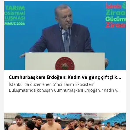
geçit töreni yaparak protokol ve seyircileri selamladı.
3.07.2026
Spor
Cumhurbaşkanı Erdoğan: Kadın ve genç çiftçi kredisi limitini 5 milyon liraya çıkarıyoruz
İstanbul'da düzenlenen 5’inci Tarım Ekosistemi
Buluşması’nda konuşan Cumhurbaşkanı Erdoğan, “Kadın ve
genç çiftçi kredisi limitini 3 milyon liradan 5 milyon liraya
çıkarıyoruz. Yatırım kredileri için de 2 yıl ana para ödemesiz,
10 yıla kadar vadeyle öz kaynak katkısı aramadan ve Kredi
Garanti Fonu teminat desteğiyle çok daha güçlü finansman
imkanı sunacağız. Atıl durumda bulunan büyükbaş süt ve
besi işletmelerini yeniden üretime kazandırıyoruz. Süt