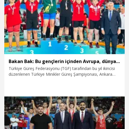
23.07.2026
Spor
Bakan Bak: Bu gençlerin içinden Avrupa, dünya ve olimpiyat şampiyonları çıkacak
Türkiye Güreş Federasyonu (TGF) tarafından bu yıl ikincisi
düzenlenen Türkiye Minikler Güreş Şampiyonası, Ankara
Spor Salonu'nda devam ediyor. Şampiyonanın beşinci
gününde maçları takip eden Gençlik ve Spor Bakanı Osman
Aşkın Bak, “İnşallah bu gençlerin içinden de Avrupa, dünya
ve olimpiyat şampiyonları çıkacak. Çünkü güreş bizim ata
sporumuz. Türkiye'nin ata sporunda çok daha büyük
başarılar elde edeceğine inanıyoruz" dedi.
22.07.2026
Spor