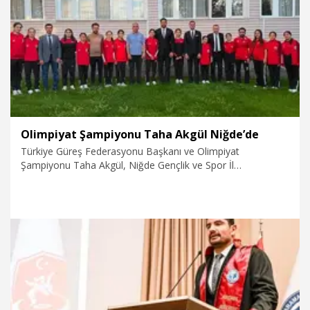
11.06.2026
Spor
Olimpiyat Şampiyonu Taha Akgül Niğde’de
Türkiye Güreş Federasyonu Başkanı ve Olimpiyat
Şampiyonu Taha Akgül, Niğde Gençlik ve Spor İl
Müdürlüğü’nü ziyaret ederek kentte yürütülen sportif
çalışmalar ve gençlik projeleri hakkında incelemelerde
bulundu.
11.06.2026
Spor