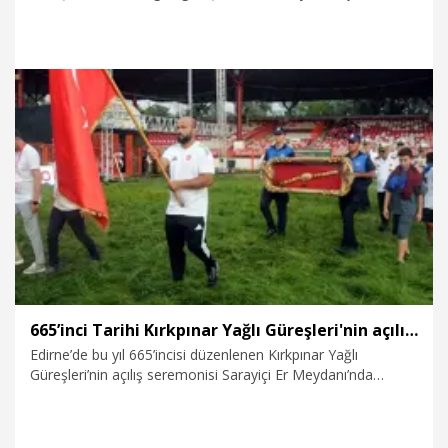
küçük ve küçük orta büyük boyda pehlivanların kol
bağlamasıyla başladı.
4.07.2026
Spor
665’inci Tarihi Kırkpınar Yağlı Güreşleri'nin açılış seremonisi yapıldı
Edirne’de bu yıl 665’incisi düzenlenen Kırkpınar Yağlı
Güreşleri’nin açılış seremonisi Sarayiçi Er Meydanı’nda
yapıldı. Geçen yılın başpehlivanı Orhan Okulu’nun Türk
bayrağını taşıdığı törende cazgırlar, hakemler, minik
pehlivanlar ile Kırkpınar’ın vazgeçilmezi davul-zurna ekibi