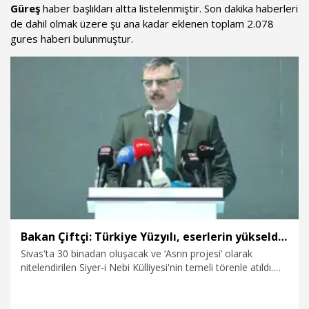
Güreş
haber başlıkları altta listelenmiştir. Son dakika haberleri
de dahil olmak üzere şu ana kadar eklenen toplam 2.078
gures haberi bulunmuştur.
Bakan Çiftçi: Türkiye Yüzyılı, eserlerin yükseldiği kadar şahsiyetlerin de yetiştiği asır olacak
Sivas'ta 30 binadan oluşacak ve ‘Asrın projesi’ olarak
nitelendirilen Siyer-i Nebi Külliyesi'nin temeli törenle atıldı.
İçişleri Bakanı Mustafa Çiftçi, törendeki konuşmasında
“Türkiye Yüzyılı, eserlerin yükseldiği kadar şahsiyetlerin de
yetiştiği bir asır olacaktır" dedi.