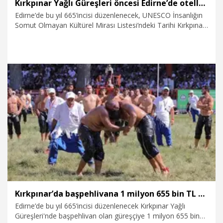
Kırkpınar Yağlı Güreşleri öncesi Edirne’de otellerde doluluk yüzde 80’e ulaştı
Edirne’de bu yıl 665’incisi düzenlenecek, UNESCO İnsanlığın
Somut Olmayan Kültürel Mirası Listesi’ndeki Tarihi Kırkpınar
Yağlı Güreşleri öncesi, kentteki otellerde doluluk oranı yüzde
80 seviyelerine ulaştı. Türkiye Otelciler Birliği Edirne
Temsilcisi Gökhan Balta, “Edirne’de konaklama sektöründeki
yaklaşık 3 bin yatağın şu için yüzde 80’i dolmuş bulunmakta.
Her sene olduğu gibi güzel bir festival, güzel güreşler
olacağından eminiz” dedi.
26.06.2026
Gündem
Kırkpınar’da başpehlivana 1 milyon 655 bin TL ödül
Edirne’de bu yıl 665’incisi düzenlenecek Kırkpınar Yağlı
Güreşleri'nde başpehlivan olan güreşçiye 1 milyon 655 bin