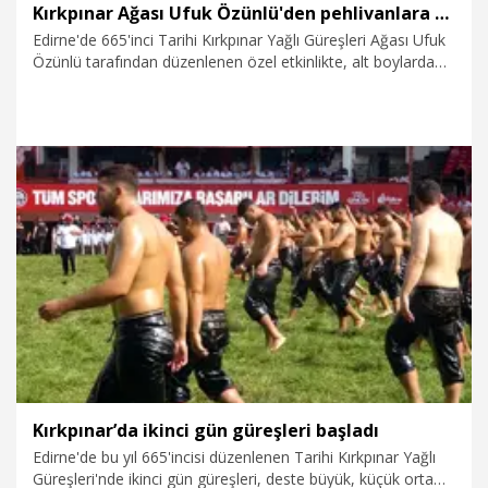
Kırkpınar Ağası Ufuk Özünlü'den pehlivanlara destek gecesi
Edirne'de 665'inci Tarihi Kırkpınar Yağlı Güreşleri Ağası Ufuk
Özünlü tarafından düzenlenen özel etkinlikte, alt boylarda
güreşen pehlivanlara maddi destek gecesi gerçekleştirildi.
4.07.2026
Spor
Kırkpınar’da ikinci gün güreşleri başladı
Edirne'de bu yıl 665'incisi düzenlenen Tarihi Kırkpınar Yağlı
Güreşleri'nde ikinci gün güreşleri, deste büyük, küçük orta