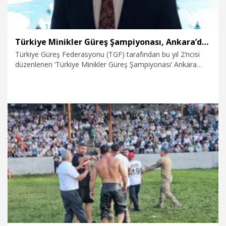
Türkiye Minikler Güreş Şampiyonası, Ankara’da devam ediyor
Türkiye Güreş Federasyonu (TGF) tarafından bu yıl 2’ncisi
düzenlenen ‘Türkiye Minikler Güreş Şampiyonası’ Ankara
Spor Salonu'nda devam ediyor. Şampiyonanın 3’üncü
gününde maçları takip eden TGF Başkanı Taha Akgül,
“Türkiye’de büyük ses getirecek, güreşin yeniden
canlanmasına ve devletimizin bu alana daha fazla yatırım
yapmasına katkı sağlayacak organizasyonları düzenlemeye
devam edeceğiz” dedi.
20.07.2026
Spor