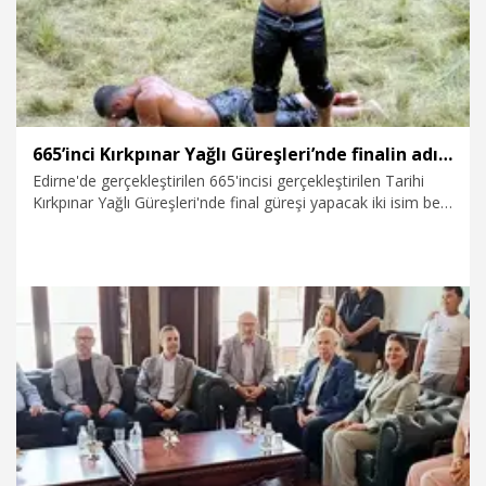
665’inci Kırkpınar Yağlı Güreşleri’nde finalin adı belli oldu
Edirne'de gerçekleştirilen 665'incisi gerçekleştirilen Tarihi
Kırkpınar Yağlı Güreşleri'nde final güreşi yapacak iki isim belli
oldu. Büyük organizasyonun finalinde Feyzullah Aktürk ile
Erkan Taş karşılaşacak.
5.07.2026
Spor