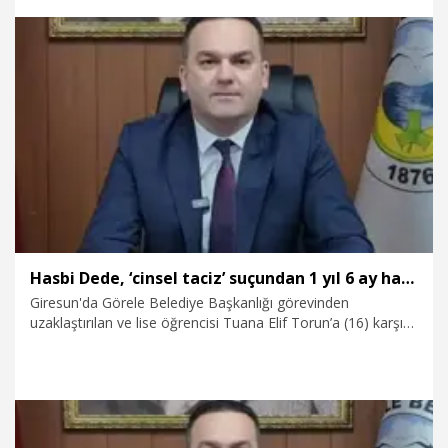
1.05.2026
Gündem
Hasbi Dede, ‘cinsel taciz’ suçundan 1 yıl 6 ay hapis cezasına çarptırıldı
Giresun'da Görele Belediye Başkanlığı görevinden
uzaklaştırılan ve lise öğrencisi Tuana Elif Torun’a (16) karşı
'Çocuğa karşı elektronik haberleşme araçlarının sağladığı
kolaylıktan faydalanmak suretiyle cinsel taciz' suçundan
yargılanan Hasbi Dede, 1 yıl 6 ay hapis cezasına çarptırıldı.