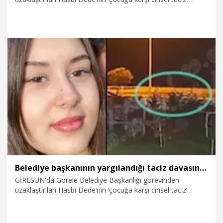
suçundan tutuksuz yargılandığı davanın mağduru olan lise
öğrencisi Tuana Elif Torun’un (16) hayatını kaybettiği
kazanın güvenlik kamerası görüntüleri ortaya çıktı. Torun’un
cenazesi, gözyaşları arasında toprağa verilirken, tutuklanan
sürücünün alkollü olduğu, aracında ise alkollü içecekler
bulunduğu belirlendi.
1.04.2026
Foto Galeri
Belediye başkanının yargılandığı taciz davasının mağduru Tuana’nın öldüğü kaza kamerada
GİRESUN'da Görele Belediye Başkanlığı görevinden
uzaklaştırılan Hasbi Dede’nin ‘çocuğa karşı cinsel taciz’
suçundan tutuksuz yargılandığı davanın mağduru olan lise
öğrencisi Tuana Elif Torun’un (16) hayatını kaybettiği
kazanın güvenlik kamerası görüntüleri ortaya çıktı. Torun’un