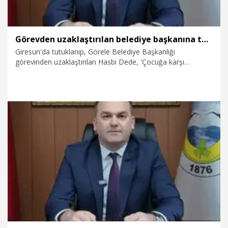
Görevden uzaklaştırılan belediye başkanına taciz suçundan yargılandığı davada tahliye
Giresun'da tutuklanıp, Görele Belediye Başkanlığı
görevinden uzaklaştırılan Hasbi Dede, 'Çocuğa karşı
elektronik haberleşme araçlarının sağladığı kolaylıktan
faydalanmak suretiyle cinsel taciz' suçundan açılan davada
ilk kez hakim karşısına çıktı. Hakkındaki iddiaları reddeden
Dede, tahliye edildi.
12.03.2026
Gündem