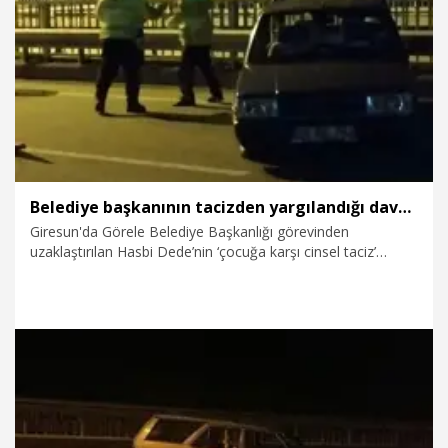
31.03.2026
Gündem
Belediye başkanının tacizden yargılandığı davanın mağduru kız çocuğu, kurtarılamadı
Giresun'da Görele Belediye Başkanlığı görevinden
uzaklaştırılan Hasbi Dede’nin ‘çocuğa karşı cinsel taciz’
suçundan tutuksuz yargılandığı davanın mağduru olan,
önceki gün yolun karşısına geçmeye çalışırken otomobilin
çarptığı kız çocuğu T.T. (16), tedavi gördüğü hastanede
kurtarılamadı. Gözaltına alınan sürücü Adem Hasbaş (23)
tutuklanırken, kaza öncesi sanal medyada T.T.’nin ailesine
yönelik tehdit paylaşımı yapan kişilerin yakalanması için
çalışmalar sürüyor.
30.03.2026
Gündem