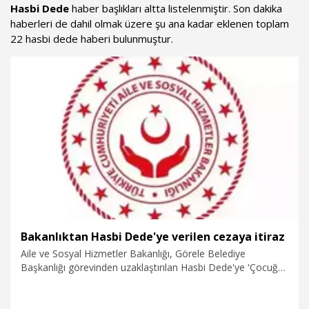
Hasbi Dede
haber başlıkları altta listelenmiştir. Son dakika
haberleri de dahil olmak üzere şu ana kadar eklenen toplam
22 hasbi dede haberi bulunmuştur.
Bakanlıktan Hasbi Dede'ye verilen cezaya itiraz
Aile ve Sosyal Hizmetler Bakanlığı, Görele Belediye
Başkanlığı görevinden uzaklaştırılan Hasbi Dede'ye 'Çocuğa
karşı cinsel taciz' suçundan yargılandığı davada verilen 1 yıl 6
ay hapis cezası kararına itirazda bulunacak.