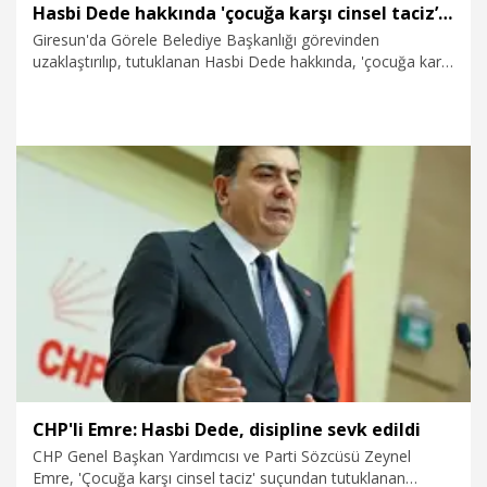
Hasbi Dede hakkında 'çocuğa karşı cinsel taciz’ suçundan dava
Giresun'da Görele Belediye Başkanlığı görevinden
uzaklaştırılıp, tutuklanan Hasbi Dede hakkında, 'çocuğa karşı
cinsel taciz’ suçlamasıyla, 6 aydan 3 yıla kadar hapis cezası
istemiyle dava açıldı.
24.02.2026
Gündem
CHP'li Emre: Hasbi Dede, disipline sevk edildi
CHP Genel Başkan Yardımcısı ve Parti Sözcüsü Zeynel
Emre, 'Çocuğa karşı cinsel taciz' suçundan tutuklanan