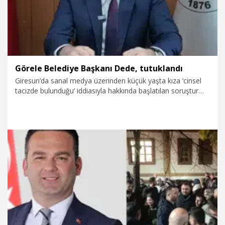
Görele Belediye Başkanı Dede, tutuklandı
Giresun’da sanal medya üzerinden küçük yaşta kıza ‘cinsel
tacizde bulunduğu’ iddiasıyla hakkında başlatılan soruşturma
kapsamında, savcılık talimatıyla 2’nci kez ifadeye çağrılan
CHP’li Görele Belediye Başkanı Hasbi Dede, çıkarıldığı
Nöbetçi Sulh Ceza Hakimliği'nce tutuklandı.
10.02.2026
Gündem