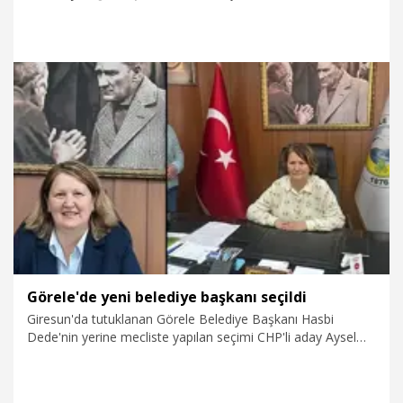
Görele Belediye Başkanı Hasbi Dede hakkında, "O belediye
başkanının disipline sevki konusunda bir irade oluştu. Disiplin
kurulu bundan sonraki kararı verecektir" dedi.
16.02.2026
Politika
Görele'de yeni belediye başkanı seçildi
Giresun'da tutuklanan Görele Belediye Başkanı Hasbi
Dede'nin yerine mecliste yapılan seçimi CHP'li aday Aysel
Uzun kazandı.