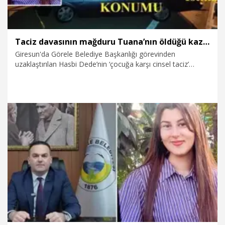
Taciz davasının mağduru Tuana’nın öldüğü kazada bilirkişi raporu ortaya çıktı
Giresun'da Görele Belediye Başkanlığı görevinden
uzaklaştırılan Hasbi Dede’nin ‘çocuğa karşı cinsel taciz’
suçundan tutuksuz yargılandığı davanın mağduru olan lise
öğrencisi Tuana Elif Torun’un (16) hayatını kaybettiği kazaya
ilişkin bilirkişi raporu ortaya çıktı. Raporda tutuklu sürücü
Adem Hasbaş’ın, 1,97 promil alkollü olmasının dikkatini
olumsuz etkilediği, fren ve lastik izlerinin ise Tuana’nın
düştüğü noktadan yaklaşık 4 metre sonra başladığı tespit
edildi.
8.04.2026
Gündem