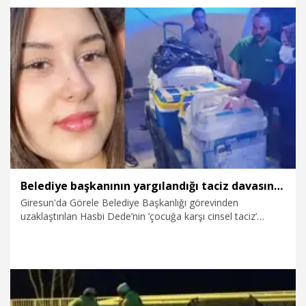
cenazesi, gözyaşları arasında toprağa verilirken, tutuklanan
sürücünün alkollü olduğu, aracında ise alkollü içecekler
bulunduğu belirlendi.
8.04.2026
Video
Belediye başkanının yargılandığı taciz davasının mağduru Tuana’nın organları hastalara umut oldu
Giresun'da Görele Belediye Başkanlığı görevinden
uzaklaştırılan Hasbi Dede’nin ‘çocuğa karşı cinsel taciz’
suçundan tutuksuz yargılandığı davanın mağduru olan, yolun
karşısına geçerken otomobilin çarpması sonucu yaralanıp,
kaldırıldığı hastanede beyin ölümü gerçekleşen Tuana Elif
Torun’un (16) bağışlanan organları, nakil bekleyen hastalara
umut oldu.