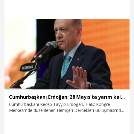
oldu. İlçelerde ise 8’inde AK Parti, 4'ünde CHP, 2'sinde MHP,
İYİ Parti ve Saadet Partisi 1’er belediye başkanlığı kazandı.
Espiye ilçesinde farklı partilerden aday olan iki kardeşin
rekabetinde AK Parti’li Mustafa Karadere’nin (59) kaybettiği
seçimin kazananı CHP’li Erol Karadere (55) oldu.
31.03.2024
Gündem
Cumhurbaşkanı Erdoğan: 28 Mayıs'ta yarım kalan işi tamamlamak gerekiyor
Cumhurbaşkanı Recep Tayyip Erdoğan, Haliç Kongre
Merkezi'nde düzenlenen Hemşeri Dernekleri Buluşması'nda
vatandaşlarla bir araya geldi. Erdoğan, "Aramızdaki
muhabbeti anlayamayanların her yenilgi sonrası millete
hakaret etmeleri sadece kendi karakter fukaralıklarını