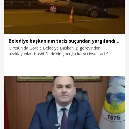
Belediye başkanının taciz suçundan yargılandığı davanın mağduru kız çocuğu, kazada yaralandı
Giresun'da Görele Belediye Başkanlığı görevinden
uzaklaştırılan Hasbi Dede’nin çocuğa karşı cinsel taciz’
suçundan tutuksuz yargılandığı davanın mağduru kız çocuğu
T.T. (16), dün gece yolun karşısına geçmeye çalışırken
otomobilin çarpması sonucu ağır yaralandı. Olayın ardından
aracı bırakıp kaçan sürücü ile yanındaki kişi gözaltına alındı.
29.03.2026
Gündem