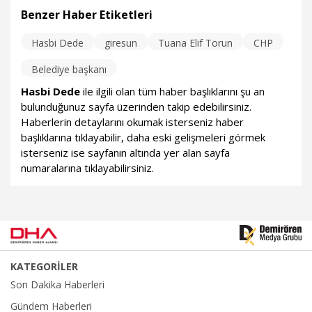
gösterir. Seçim gecesinin ardından yaşananları sizler de
Benzer Haber Etiketleri
gördünüz. Şimdi geriye 28 Mayıs'ta yarım kalan işi
tamamlamak kalıyor" dedi.
Hasbi Dede
giresun
Tuana Elif Torun
CHP
19.05.2023
Politika
Belediye başkanı
Hasbi Dede
ile ilgili olan tüm haber başlıklarını şu an
bulunduğunuz sayfa üzerinden takip edebilirsiniz.
Haberlerin detaylarını okumak isterseniz haber
başlıklarına tıklayabilir, daha eski gelişmeleri görmek
isterseniz ise sayfanın altında yer alan sayfa
numaralarına tıklayabilirsiniz.
KATEGORİLER
Son Dakika Haberleri
Gündem Haberleri