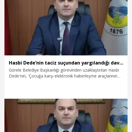
30.04.2026
Gündem
Hasbi Dede’nin taciz suçundan yargılandığı davada tanıklar dinlendi
Görele Belediye Başkanlığı görevinden uzaklaştırılan Hasbi
Dede'nin, 'Çocuğa karşı elektronik haberleşme araçlarının
sağladığı kolaylıktan faydalanmak suretiyle cinsel taciz'
suçundan yargılandığı davaya devam edildi. Duruşmada
aralarında Dede’nin eşinin de bulunduğu 8 tanık dinlendi.
24.04.2026
Gündem