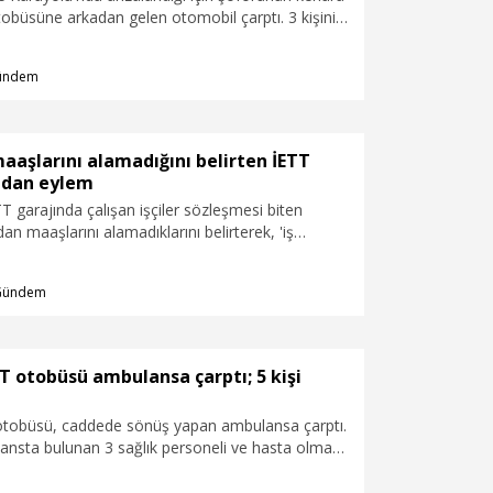
tobüsüne arkadan gelen otomobil çarptı. 3 kişinin
ttiği kaza kameraya yansıdı. Kazada ölenlerden
ltaş'ın izinli polis memuru olduğu öğrenildi. Aynı
ündem
nı Nazlı Cesur'un cenazesinin namazın ardından
aka Mezarlığı'nda toprağa verilecek.
aaşlarını alamadığını belirten İETT
ından eylem
TT garajında çalışan işçiler sözleşmesi biten
an maaşlarını alamadıklarını belirterek, 'iş
lemi yaptı. Yaklaşık 300 işçi, firmanın 6 aydır
ladıklarını dile getirerek, haklarını alana kadar iş
Gündem
emine devam edeceklerini ifade etti.
TT otobüsü ambulansa çarptı; 5 kişi
 otobüsü, caddede sönüş yapan ambulansa çarptı.
nsta bulunan 3 sağlık personeli ve hasta olmak
aralandı. Kaza anı iş yerinin güvenlik kamerasına