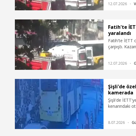
12.07.2026
V
Fatih'te İE
yaralandı
Fatih'te İETT
çarpıştı. Kaza
ambulansta bu
bulunan 1 yolc
12.07.2026
yerlerinin güv
Şişli'de öz
kamerada
Şişli'de İETT'y
kenarındaki ot
çevredeki bir i
8.07.2026
G