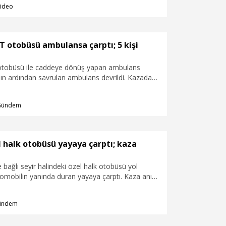
ideo
TT otobüsü ambulansa çarptı; 5 kişi
 otobüsü ile caddeye dönüş yapan ambulans
nın ardından savrulan ambulans devrildi. Kazada
lunan 3 sağlık personeli, hasta ve otobüste
u olmak üzere 5 kişi yaralandı. Kaza anı iş
Gündem
enlik kamerasına yansıdı.
el halk otobüsü yayaya çarptı; kaza
e bağlı seyir halindeki özel halk otobüsü yol
omobilin yanında duran yayaya çarptı. Kaza anı
ş yerinin güvenlik kamerasıyla kaydedildi.
ündem