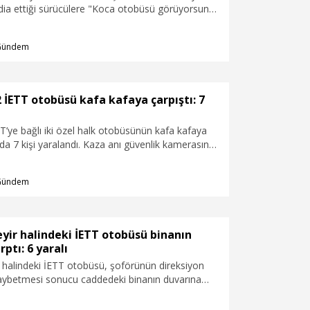
dia ettiği sürücülere "Koca otobüsü görüyorsun
n" diye bağırarak hakaret etti. Bir yolcu ise
ğı sırada kapıyı açmadığı için şoföre tepki
Gündem
rün bağırdığını iddia eden kadın yolcular, "Bana
, "Oturduğun yerden bir düğmeye basacaksın"
ık verdi. Yaşananlar cep telefonu kamerasına
 İETT otobüsü kafa kafaya çarpıştı: 7
ada 7 kişi yaralandı. Kaza anı güvenlik kamerasına
Gündem
eyir halindeki İETT otobüsü binanın
ptı: 6 yaralı
r halindeki İETT otobüsü, şoförünün direksiyon
kaybetmesi sonucu caddedeki binanın duvarına
 yaralanan 6 kişi ambulansla hastaneye kaldırıldı.