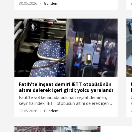
Çarpmanın etkisiyle savrulan TIR, yanında
30.05.2026
Gündem
bulunan otomobile de zarar verdi. Otobüs
şoförünün yaralandığı kaza güvenlik kamerasına
yansıdı.
Fatih'te inşaat demiri İETT otobüsünün
altını delerek içeri girdi; yolcu yaralandı
Fatih'te yol kenarında bulunan inşaat demirleri,
seyir halindeki İETT otobüsün altını delerek içeri
girdi. Demirin otobüsün içerisinden çıktığı yerde
17.05.2026
Gündem
oturan yolcu, ayağından yaralanarak hastaneye
kaldırıldı. Ekipler, inşaat firması yetkilisini ifadesini
almak üzere polis merkezine götürürken, firmaya