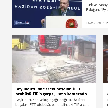
Türkiye Yapay
Erdoğan, "Eyle
olmak üzere 4 
tamamlayan 4 e
13.06.2026
P
yapay zeka alt
ağırlıklı kayn
alanında Türkiy
şehri olarak k
girişimcilerim
kullanacağız. 
geçireceğimiz 
lirayı aşmasın
ülkeleri arasın
aynı zamanda d
Beylikdüzü'nde freni boşalan İETT
otobüsü TIR'a çarptı; kaza kamerada
Beylikdüzü'nde yokuş aşağı indiği sırada freni
boşalan İETT otobüsü, park halindeki TIR'a çarptı.