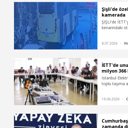
Şişli'de öz
kamerada
ŞİŞLİ'de İETT'
kenarındaki ot
çevredeki bir i
8.07.2026
Vi
İETT'de unu
milyon 366 b
İstanbul Elekt
toplu taşıma 
süresi dolan 7
çıkarıldı. 21 f
16.06.2026
satıldı. Unutul
davul fırın dikk
Cumhurbaşka
zamanda dij