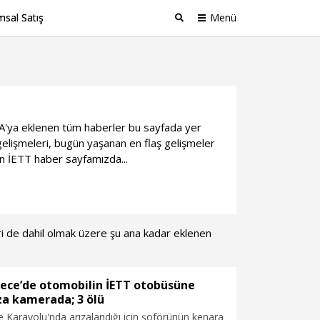
sal Satış
Menü
Ara
DHA'ya eklenen tüm haberler bu sayfada yer
elişmeleri, bugün yaşanan en flaş gelişmeler
an İETT haber sayfamızda...
eri de dahil olmak üzere şu ana kadar eklenen
ce’de otomobilin İETT otobüsüne
za kamerada; 3 ölü
Karayolu'nda arızalandığı için şoförünün kenara