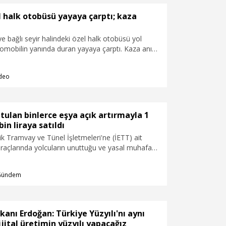
el halk otobüsü yayaya çarptı; kaza
ye bağlı seyir halindeki özel halk otobüsü yol
omobilin yanında duran yayaya çarptı. Kaza anı
ş yerinin güvenlik kamerasıyla kaydedildi.
deo
tulan binlerce eşya açık artırmayla 1
in liraya satıldı
rik Tramvay ve Tünel İşletmeleri'ne (İETT) ait
araçlarında yolcuların unuttuğu ve yasal muhafaza
 bin 566 eşya, açık artırma yöntemiyle satışa
arklı grupta yer alan eşyalar 1 milyon 366 bin liraya
Gündem
an eşyalar arasında elektrikli ısıtıcı, el süpürgesi ve
at çekti.
nı Erdoğan: Türkiye Yüzyılı'nı aynı
ital üretimin yüzyılı yapacağız