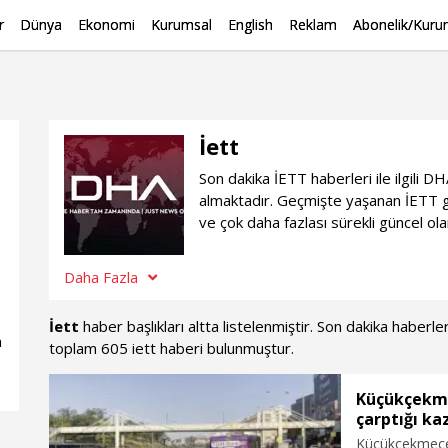
r
Dünya
Ekonomi
Kurumsal
English
Reklam
Abonelik/Kurum
İett
Son dakika İETT haberleri ile ilgili 
almaktadır. Geçmişte yaşanan İETT g
ve çok daha fazlası sürekli güncel ol
Daha Fazla
İett
haber başlıkları altta listelenmiştir. Son dakika haberl
n
toplam 605 iett haberi bulunmuştur.
Küçükçekme
çarptığı ka
Küçükçekmece 