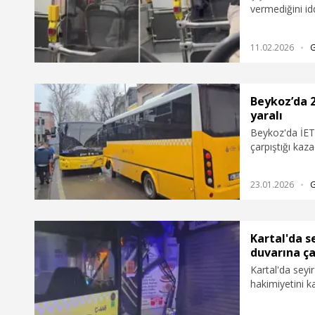
vermediğini id
yol vermiyorsu
durağa yanaştı
11.02.2026
gösterdi. Şofö
bağıramazsın"
diyerek karşıl
yansıdı.
Beykoz’da 2
yaralı
Beykoz'da İETT’ye bağlı iki özel halk otobüsünün kafa kafaya
çarpıştığı kaz
yansıdı.
23.01.2026
Kartal'da s
duvarına çar
Kartal'da seyi
hakimiyetini 
çarptı. Kazada