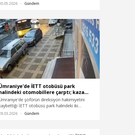
otobüsü şoförüne elindeki cismi fırlattı. Otobüsün
30.05.2026
Gündem
camı kırılırken, yolcuların yaşadığı panik anları cep
telefonu ile kaydedildi.
Ümraniye'de İETT otobüsü park
halindeki otomobillere çarptı; kaza
kamerada
Ümraniye'de şoförün direksiyon hakimiyetini
kaybettiği İETT otobüsü park halindeki iki
otomobile çarptı. Kaza çevredeki iş yerinin
28.03.2026
Gündem
güvenlik kamerasına yansıdı.