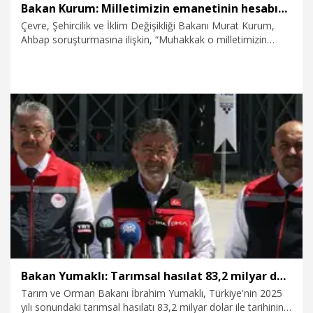
Bakan Kurum: Milletimizin emanetinin hesabını devletimiz soracaktır
Çevre, Şehircilik ve İklim Değişikliği Bakanı Murat Kurum,
Ahbap soruşturmasına ilişkin, “Muhakkak o milletimizin
emanetleriyle ilgili adli süreç işleyecek, hukuki süreç
işleyecek ve milletimizin emanetinin hesabını da devletimiz
soracaktır. Yani milletimizin o kıt kanaat gelirlerinden,
birikimlerinden verdiği yardımların biz de hesabını soracağız”
dedi.
1.08.2026
Gündem
Bakan Yumaklı: Tarımsal hasılat 83,2 milyar dolar ile tarihinin en yüksek rakamına çıktı
Tarım ve Orman Bakanı İbrahim Yumaklı, Türkiye'nin 2025
yılı sonundaki tarımsal hasılatı 83,2 milyar dolar ile tarihinin