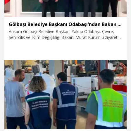
Gölbaşı Belediye Başkanı Odabaşı'ndan Bakan Kurum'a ziyaret
Ankara Gölbaşı Belediye Başkanı Yakup Odabaşı, Çevre,
Şehircilik ve İklim Değişikliği Bakanı Murat Kurum'u ziyaret
etti.
5.08.2026
Politika