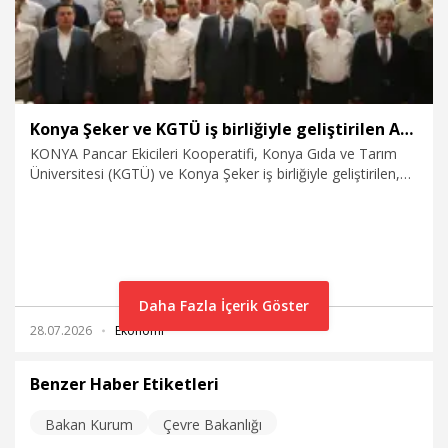
Konya Şeker ve KGTÜ iş birliğiyle geliştirilen Azotor Smart gübre tanıtıldı
KONYA Pancar Ekicileri Kooperatifi, Konya Gıda ve Tarım
Üniversitesi (KGTÜ) ve Konya Şeker iş birliğiyle geliştirilen,
pancar ve patateste kök çürüklüğünü önlemesinin yanı sıra
verim artışına katkı sağlamayı ve gübre maliyetini azaltmayı
hedefleyen yeni nesil gübre Azotor Smart, düzenlenen
lansman programıyla tanıtıldı.
Daha Fazla İçerik Göster
28.07.2026
Ekonomi
Benzer Haber Etiketleri
Bakan Kurum
Çevre Bakanlığı