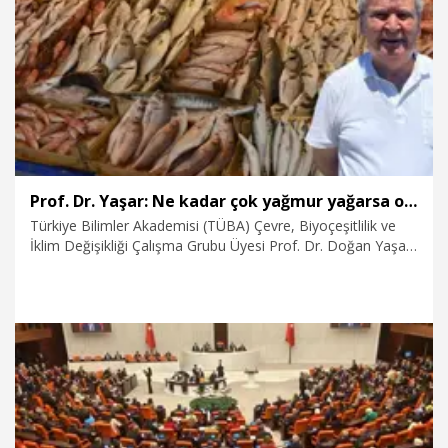
31.07.2026
Video
Prof. Dr. Yaşar: Ne kadar çok yağmur yağarsa o yıl o kadar çok balık avı olur
Türkiye Bilimler Akademisi (TÜBA) Çevre, Biyoçeşitlilik ve
İklim Değişikliği Çalışma Grubu Üyesi Prof. Dr. Doğan Yaşar,
2026'nın bol yağışlı geçmesinin balıkçılık sektörüne olumlu
yansıyacağını belirterek, "Ne kadar çok yağmur yağarsa o yıl
o kadar çok balık avı olur" dedi.
31.07.2026
Foto Galeri