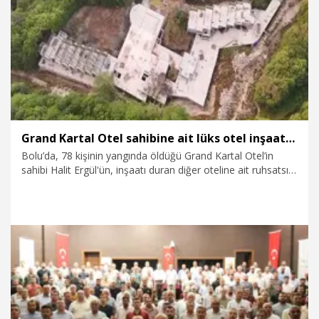
28.07.2026
Politika
Grand Kartal Otel sahibine ait lüks otel inşaatındaki kaçak yapı yıkıldı
Bolu’da, 78 kişinin yangında öldüğü Grand Kartal Otel’in
sahibi Halit Ergül'ün, inşaatı duran diğer oteline ait ruhsatsız
personel lojmanının yıkımı yapıldı.
28.07.2026
Gündem