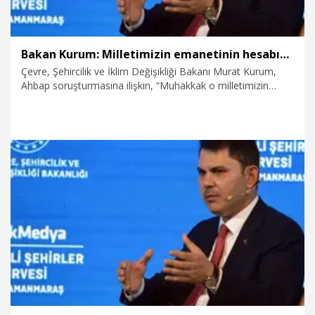
Bakan Kurum: Milletimizin emanetinin hesabını devletimiz soracaktır
Çevre, Şehircilik ve İklim Değişikliği Bakanı Murat Kurum,
Ahbap soruşturmasına ilişkin, “Muhakkak o milletimizin
emanetleriyle ilgili adli süreç işleyecek, hukuki süreç
işleyecek ve milletimizin emanetinin hesabını da devletimiz
soracaktır. Yani milletimizin o kıt kanaat gelirlerinden,
birikimlerinden verdiği yardımların biz de hesabını soracağız”
dedi.
1.08.2026
Video