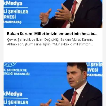
Bakan Kurum: Milletimizin emanetinin hesabını devletimiz soracaktır
Çevre, Şehircilik ve İklim Değişikliği Bakanı Murat Kurum,
Ahbap soruşturmasına ilişkin, “Muhakkak o milletimizin
emanetleriyle ilgili adli süreç işleyecek, hukuki süreç
işleyecek ve milletimizin emanetinin hesabını da devletimiz
soracaktır. Yani milletimizin o kıt kanaat gelirlerinden,
birikimlerinden verdiği yardımların biz de hesabını soracağız”
dedi.
1.08.2026
Video