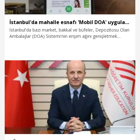
İstanbul'da mahalle esnafı 'Mobil DOA' uygulamasıyla ambalaj iadesi toplamaya başladı
İstanbul'da bazı market, bakkal ve büfeler, Depozitosu Olan
Ambalajlar (DOA) Sistemi'nin erişim ağını genişletmek
amacıyla hayata geçirilen 'Mobil DOA' uygulamasıyla
ambalaj iadesi toplamaya başladı. Yeni sistemle iade edilen
her ambalaj için 1 TL kazanılırken, sisteme dahil olan
esnaflar ise ambalaj başına 50 kuruş teşvik ödemesi alacak.
30.07.2026
Gündem