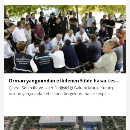
projeleri hayata geçirdik” diyerek, 23 yılda imalat sanayi
katma değerinin 250 milyar doların üzerine, ihracatın da 278
milyar dolara çıkarıldığını söyledi.
6.08.2026
Politika
Orman yangınından etkilenen 5 ilde hasar tespit çalışmaları tamamlandı
Çevre, Şehircilik ve İklim Değişikliği Bakanı Murat Kurum,
orman yangınından etkilenen bölgelerde hasar tespit
çalışmalarının tamamlandığını açıkladı. Kurum, "Muğla,
Antalya, Aydın, Balıkesir ve Mersin'de 92 bağımsız bölüm
ağır hasarlı veya yıkık olarak tespit edildi. Bugüne kadar
olduğu gibi yine milletimizin yanında olacak ve yaraları hızlı
bir şekilde saracağız" dedi.