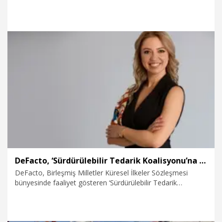
yürütülen 'Depozito Olan Ambalajlar (DOA) Sistemi'nde
Mobil DOA uygulamasıyla, depozito iade makinesi
bulunmayan market, bakkal ve büfeler de sisteme dahil
olabilecek. Vatandaşlar iade ettikleri her DOA logolu
ambalaj için 1 TL, sisteme katılan esnaf ise teslim aldığı her
ambalaj için 50 kuruş teşvik alacak.
29.07.2026
Ekonomi
DeFacto, ‘Sürdürülebilir Tedarik Koalisyonu’na katıldı
DeFacto, Birleşmiş Milletler Küresel İlkeler Sözleşmesi
bünyesinde faaliyet gösteren ‘Sürdürülebilir Tedarik
Koalisyonu’na Türkiye’den katılan şirket olduğunu duyurdu.
DeFacto’yu koalisyon komitesinde Küresel Tedarik,
Sürdürülebilirlik ve KSS Başkanı Elif Çam’ın temsil edeceği