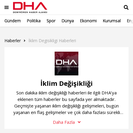
Gündem
Politika
Spor
Dünya
Ekonomi
Kurumsal
Eng
Ara
Haberler
İklim Degisikligi Haberleri
İklim Değişikliği
Son dakika iklim değişikliği haberleri ile ilgili DHA'ya
eklenen tüm haberler bu sayfada yer almaktadır.
Geçmişte yaşanan iklim değişikliği gelişmeleri, bugün
yaşanan en flaş gelişmeler ve çok daha fazlası sürekli
güncel olan iklim değişikliği haber sayfamızda...
Daha Fazla