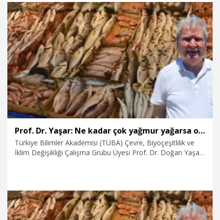
31.07.2026
Gündem
Prof. Dr. Yaşar: Ne kadar çok yağmur yağarsa o yıl o kadar çok balık avı olur
Türkiye Bilimler Akademisi (TÜBA) Çevre, Biyoçeşitlilik ve
İklim Değişikliği Çalışma Grubu Üyesi Prof. Dr. Doğan Yaşar,
2026'nın bol yağışlı geçmesinin balıkçılık sektörüne olumlu
yansıyacağını belirterek, "Ne kadar çok yağmur yağarsa o yıl
o kadar çok balık avı olur" dedi.