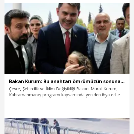
3.08.2026
Video
Bakan Kurum: Bu anahtarı ömrümüzün sonuna kadar saklayacağız
Çevre, Şehircilik ve İklim Değişikliği Bakanı Murat Kurum,
Kahramanmaraş programı kapsamında yeniden ihya edilen
Tarihi Kapalıçarşı’yı ziyaret etti. Yeni iş yerlerine taşınan
esnaf ile bir araya gelen Bakan Kurum’a çarşının sembolik
anahtarı hediye edildi.