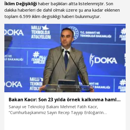
İklim Değişikliği
haber başlıkları altta listelenmiştir. Son
dakika haberleri de dahil olmak üzere şu ana kadar eklenen
toplam 6.599 iklim degisikligi haberi bulunmuştur.
Bakan Kacır: Son 23 yılda örnek kalkınma hamlesine imza attık
Sanayi ve Teknoloji Bakanı Mehmet Fatih Kacır,
“Cumhurbaşkanımız Sayın Recep Tayyip Erdoğan’ın
liderliğinde, son 23 yılda örnek kalkınma hamlesine imza
attık. Ülkemizin gücüne güç katan, Türkiye’yi her alanda
dünyada hak ettiği noktaya yaklaştıran yatırımları ve