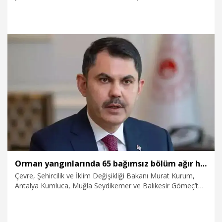
en yüksek rakamına çıktığını ifade ederek, “Bu sonuçla
birlikte Avrupa'da birinci sıradaki yerimizi korurken dünyada
da tarımsal hasılatı 7’nci sıraya gelmiş durumdayız. Dünya
Bankası'nın açıklamış olduğu verilerle teyit edildiği üzere”
dedi.
31.07.2026
Ekonomi
Orman yangınlarında 65 bağımsız bölüm ağır hasar aldı
Çevre, Şehircilik ve İklim Değişikliği Bakanı Murat Kurum,
Antalya Kumluca, Muğla Seydikemer ve Balıkesir Gömeç’te
çıkan orman yangınları nedeniyle 65 bağımsız bölümün ağır
hasar aldığını veya yıkıldığını açıkladı.