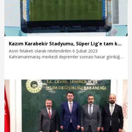
Alanı" oluşturulmasına yönelik koruma amaçlı nazım ve
uygulama imar planı 2 Eylül'e kadar askıda kalacak.
Kazım Karabekir Stadyumu, Süper Lig'e tam kapasite hazır
Asrın felaketi olarak nitelendirilen 6 Şubat 2023
Kahramanmaraş merkezli depremler sonrası hasar gördüğü
gerekçesiyle kapatılan, ardından kademeli olarak kale arkası
tribünlerine seyirci kabul edilen Erzurum Kazım Karabekir
Stadyumu, Süper Lig'e tam kapasite başlayacak. Süper Lig'in
ilk haftasında Amed deplasmanına gidecek olan
Erzurumspor FK, tam kapasite açılacak olan stadyumda ilk
maçını Galatasaray'la oynayacak.
5.08.2026
Spor