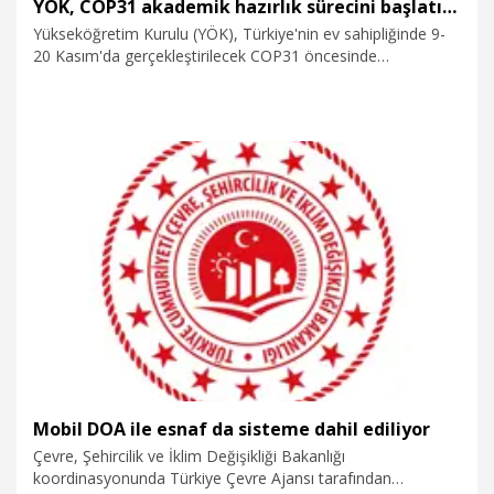
YÖK, COP31 akademik hazırlık sürecini başlatıyor
Yükseköğretim Kurulu (YÖK), Türkiye'nin ev sahipliğinde 9-
20 Kasım'da gerçekleştirilecek COP31 öncesinde
üniversitelerin bilimsel katkılarını ortak bir çatı altında
buluşturacak akademik hazırlık sürecini başlatıyor.
30.07.2026
Eğitim
Mobil DOA ile esnaf da sisteme dahil ediliyor
Çevre, Şehircilik ve İklim Değişikliği Bakanlığı
koordinasyonunda Türkiye Çevre Ajansı tarafından