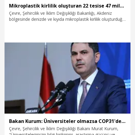
Mikroplastik kirlilik oluşturan 22 tesise 47 milyon TL ceza
Çevre, Şehircilik ve İklim Değişikliği Bakanlığı, Akdeniz
bölgesinde denizde ve kıyıda mikroplastik kirlilik oluşturduğu
belirtilen tesislere yönelik seri denetimler başlattı. Bu
kapsamda 22 tesise 47 milyon TL idari para cezası
uygulandı.
5.08.2026
Gündem
Bakan Kurum: Üniversiteler olmazsa COP31'de süreklilik sağlayamayız
Çevre, Şehircilik ve İklim Değişikliği Bakanı Murat Kurum,
"Üniversitelerimizin bilgi birikimini, araştırma gücünü ve