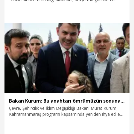
yetişmiş insan kaynağını COP31'e kadar teknoloji, proje ve
uygulama süreçleriyle buluşturmak istiyoruz. Üniversiteler
olmazsa, bilim olmazsa bu işte bir süreklilik sağlayamayız"
dedi.
4.08.2026
Politika
Bakan Kurum: Bu anahtarı ömrümüzün sonuna kadar saklayacağız
Çevre, Şehircilik ve İklim Değişikliği Bakanı Murat Kurum,
Kahramanmaraş programı kapsamında yeniden ihya edilen
Tarihi Kapalıçarşı’yı ziyaret etti. Yeni iş yerlerine taşınan
esnaf ile bir araya gelen Bakan Kurum’a çarşının sembolik
anahtarı hediye edildi.