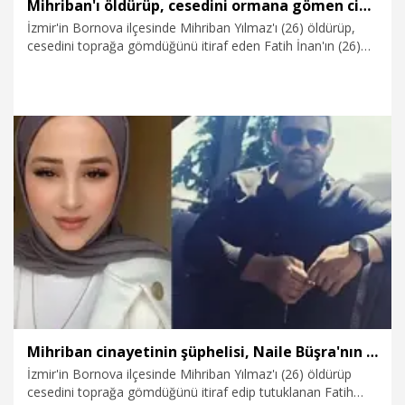
Mihriban'ı öldürüp, cesedini ormana gömen cinayet şüphelisinin görüntüleri ortaya çıktı
İzmir'in Bornova ilçesinde Mihriban Yılmaz'ı (26) öldürüp,
cesedini toprağa gömdüğünü itiraf eden Fatih İnan'ın (26)
kamyonetiyle orman yoluna girdiği anlara ait güvenlik
kamerası görüntüleri ortaya çıktı.
22.01.2026
Foto Galeri
Mihriban cinayetinin şüphelisi, Naile Büşra'nın ölümünden de tutuklandı
İzmir'in Bornova ilçesinde Mihriban Yılmaz'ı (26) öldürüp
cesedini toprağa gömdüğünü itiraf edip tutuklanan Fatih