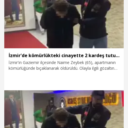
13.01.2026
Foto Galeri
İzmir'de kömürlükteki cinayette 2 kardeş tutuklandı
İzmir'in Gaziemir ilçesinde Naime Zeybek (65), apartmanın
kömürlüğünde bıçaklanarak öldürüldü. Olayla ilgili gözaltına
alınan oğullarından Emre Zeybek'in (42) kıyafetinden
otomobiline annesine ait kan lekesi bulaştığı belirlenirken, 2
oğlu da tutuklandı.
3.01.2026
Video