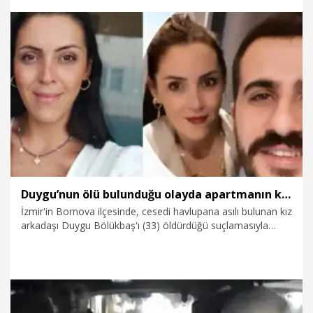
Zehra'yı öldürme kastıyla hareket ettiği hususunda tereddüt
bulunmadığı, duruşmada mahkemeyi etkilemeye yönelik
şekli tutum ve davranışlarının takdiri indirim nedeni olarak
dikkate alınmadığı belirtildi.
4.07.2026
Gündem
Duygu’nun ölü bulunduğu olayda apartmanın kamera kayıtları istenecek
İzmir'in Bornova ilçesinde, cesedi havlupana asılı bulunan kız
arkadaşı Duygu Bölükbaş'ı (33) öldürdüğü suçlamasıyla
yargılanan Emre T. (32) ile halası S.T.'ye verilen beraat
kararının istinaf tarafından bozulmasının ardından, sanıklar
yeniden hakim karşısına çıktı. Mahkeme heyeti, olay
günündeki apartman kamera kayıtlarına ulaşmak için
kamera firmasına yazı yazılmasına ve diğer eksik belgelerin
giderilmesine hükmedip, duruşmayı erteledi.