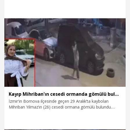
İnan (26), 2023'te Manisa'da fabrikada hayatını kaybeden
Naile Büşra Sarıgül'ün (23) ölümüne ilişkin yürütülen
soruşturma kapsamında da 'Nitelikli cinsel saldırı' ve
'Tasarlayarak öldürme' suçlarından tutuklandı.
19.01.2026
Gündem
Kayıp Mihriban'ın cesedi ormanda gömülü bulundu; 1 tutuklama
İzmir'in Bornova ilçesinde geçen 29 Aralık’ta kaybolan
Mihriban Yılmaz’ın (26) cesedi ormana gömülü bulundu.
Gözaltına alınan 5 şüpheliden Yılmaz'ı boğduktan sonra
ormana gömdüğünü itiraf eden Fatih İnan (26) tutuklandı.