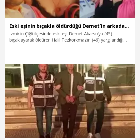
Eski eşinin bıçakla öldürdüğü Demet'in arkadaşı: Sürekli şiddet görüyordu
İzmir'in Çiğli ilçesinde eski eşi Demet Akarsu’yu (45)
bıçaklayarak öldüren Halil Tezkorkmaz’ın (46) yargılandığı
davada tanık olarak ifade veren kadının arkadaşı S.G.,
“Demet evliliklerinin ilk gününden itibaren şiddet görüyordu"
dedi.
16.06.2026
Gündem