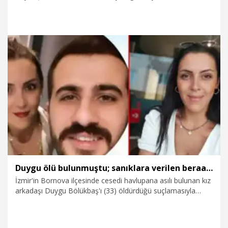
Mahkemesi'nde devam eden dava Ağır Ceza
Mahkemesi'ndeki davayla birleştirildi ve sanık sayısı 13’e
yükseldi. Ağır Ceza Mahkemesi'nde görülen ikinci celsede
tanıklara söz verildi.
13.02.2026
Gündem
Duygu ölü bulunmuştu; sanıklara verilen beraat kararı bozuldu
İzmir'in Bornova ilçesinde cesedi havlupana asılı bulunan kız
arkadaşı Duygu Bölükbaş'ı (33) öldürdüğü suçlamasıyla
yargılanan Emre T. (31) ile halası S.T.'ye verilen beraat kararı
istinaf tarafından bozulup, dosya yeniden yerel mahkemeye
gönderildi. İzmir Bölge Adliye Mahkemesi 4'üncü Ceza