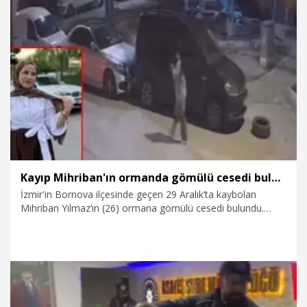
13.01.2026
Video
Kayıp Mihriban'ın ormanda gömülü cesedi bulundu; 1 tutuklama
İzmir'in Bornova ilçesinde geçen 29 Aralık’ta kaybolan
Mihriban Yılmaz’ın (26) ormana gömülü cesedi bulundu.
Gözaltına alınan 5 şüpheliden Yılmaz'ı boğduktan sonra
ormana gömdüğünü itiraf eden Fatih İnan (26) tutuklandı.