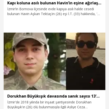
Kapı koluna asılı bulunan Havin’in eşine ağırlaştırılmış müebbet istemi
İzmir’in Bornova ilçesinde evde kapıya asılı halde cesedi
bulunan Havin Aşkan Tektaş’ın (26) eşi İ.T. (33) hakkında, 'eşi
kasten öldürmek’ suçundan ağırlaştırılmış müebbet hapis
cezası istemiyle dava açıldı. İddianamede, İ.T.’nin, eşi Havin’i
eşarp ile boğup öldürdükten sonra intihar olduğu izlenimini
yaratmak için kapı koluna astığı belirtildi.
23.03.2026
Gündem
Dorukhan Büyükışık davasında sanık sayısı 13’e yükseldi
İzmir'de 2018 yılında bir inşaat şantiyesinde Dorukhan
Büyükışık'ın (26) ölü bulunmasıyla ilgili Asliye Ceza