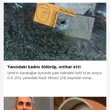
hep oğlum geliyor. İnşallah Adalet Bakanımız benim
oğlumun katilini de bulacak. İçimde öyle bir his var" dedi.
29.04.2026
Video
Yanındaki kadını öldürüp, intihar etti
İzmir'in Karabağlar ilçesinde park halindeki hafif ticari araçta
O.K. (53), yanındaki Nazlı Yılmaz'ı (34) başından vurup
öldürdükten sonra aynı tabancayla intihara kalkıştı.