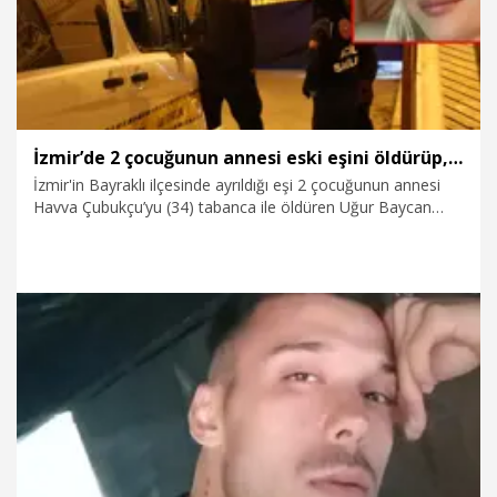
İzmir’de 2 çocuğunun annesi eski eşini öldürüp, intihar etti
İzmir'in Bayraklı ilçesinde ayrıldığı eşi 2 çocuğunun annesi
Havva Çubukçu’yu (34) tabanca ile öldüren Uğur Baycan
(37), olay yerinden kaçtıktan kısa süre sonra intihar etti.
27.03.2026
Gündem