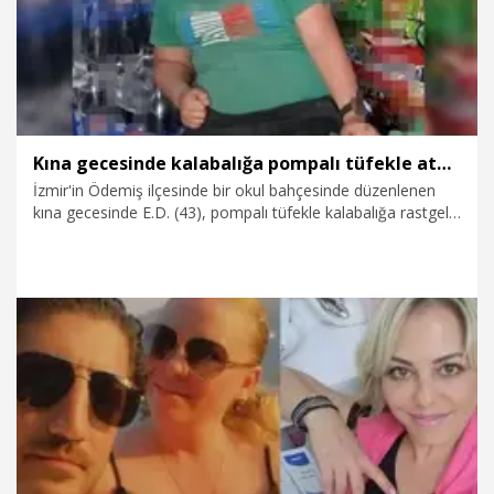
Kına gecesinde kalabalığa pompalı tüfekle ateş açıldı: 14 yaşındaki Ayaz öldü, 4 kişi yaralandı
İzmir'in Ödemiş ilçesinde bir okul bahçesinde düzenlenen
kına gecesinde E.D. (43), pompalı tüfekle kalabalığa rastgele
ateş açtı. Saldırganın silahından çıkan saçmaların isabet
ettiği Ayaz Çimen (14) hayatını kaybetti, şüphelinin eşi de
dahil 4 kişi yaralandı. Olayın ardından kaçan E.D., jandarma
tarafından kırsal alanda yakalandı.
22.06.2026
Gündem