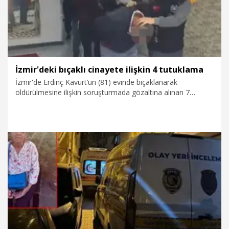
İzmir'deki bıçaklı cinayete ilişkin 4 tutuklama
İzmir'de Erdinç Kavurt’un (81) evinde bıçaklanarak
öldürülmesine ilişkin soruşturmada gözaltına alınan 7
şüpheliden 4’ü, tutuklandı. Kavurt’un oğlu Ş.Y.K. (46) ile 2
şüpheli ise adli kontrol şartıyla serbest bırakıldı. Ş.Y.K.'nın
mahalleden arkadaşları olduğu öğrenilen şüphelilere, evde
babasına ait çelik kasada altın ve para bulunduğunu
söylediği, ardından şüphelilerin hırsızlık amacıyla eve girdiği
ihtimali üzerinde durulduğu öğrenildi.
2.02.2026
Foto Galeri