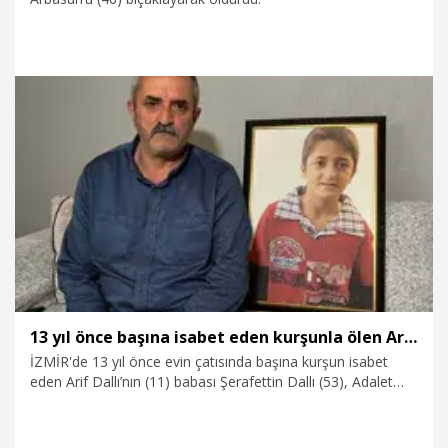
2.05.2026
Gündem
13 yıl önce başına isabet eden kurşunla ölen Arif'in ailesi failin bulunmasını istiyor
İZMİR'de 13 yıl önce evin çatısında başına kurşun isabet
eden Arif Dallı’nın (11) babası Şerafettin Dallı (53), Adalet
Bakanlığı'nca yeni kurulan ‘Faili Meçhul Suçları Araştırma
Daire Başkanlığı’ tarafından oğlunun katil ya da katillerinin
bulunacağına inandığını belirterek, "Haberleri görünce aklıma