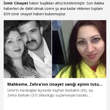
İzmir Cinayet
haber başlıkları altta listelenmiştir. Son dakika
haberleri de dahil olmak üzere şu ana kadar eklenen toplam
859 izmir cinayet haberi bulunmuştur.
Mahkeme, Zehra'nın cinayet sanığı eşinin tutumunu takdiri indirim nedeni olarak dikkate almadı
İzmir'in Karabağlar ilçesinde Kayhan Barbak’ın (39), eşi
Zehra Barbak'ı (37) öldürdüğü suçlamasıyla tutuklu
yargılandığı davada 'Kadına ve eşe karşı kasten öldürme'
suçundan indirimsiz ağırlaştırılmış müebbet hapis cezasına
çarptırıldığı kararın gerekçesi açıklandı. Kararda sanığın,