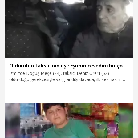
3.07.2026
Gündem
Öldürülen taksicinin eşi: Eşimin cesedini bir çöp gibi çıkarıp arabadan atmış
İzmir'de Doğuş Meşe (24), taksici Deniz Örer'i (52)
öldürdüğü gerekçesiyle yargılandığı davada, ilk kez hakim
karşısına çıktı. Duruşmada söz verilen taksici Örer'in eşi
Ayşe Örer, "Sanık uyuşturucu etkisinde olduğunu söylüyor
ama görüntüleri izledik. Sanık gayet kendisinde ve bilinçli
görünüyor. Eşimin cesedini bir çöp gibi çıkarıp arabadan
atmış" dedi.
23.06.2026
Gündem