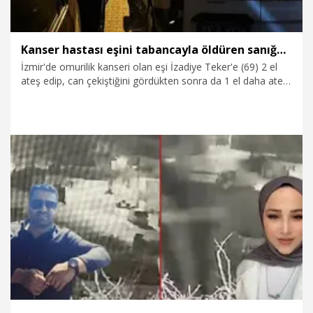
Kanser hastası eşini tabancayla öldüren sanığa ağırlaştırılmış müebbet hapis istemi
İzmir'de omurilik kanseri olan eşi İzadiye Teker'e (69) 2 el
ateş edip, can çekiştiğini gördükten sonra da 1 el daha ateş
ederek öldüren Rüstem Teker (71), hakkında ağırlaştırılmış
müebbet ve 3 yıla kadar hapis istemiyle dava açıldı.
29.01.2026
Gündem