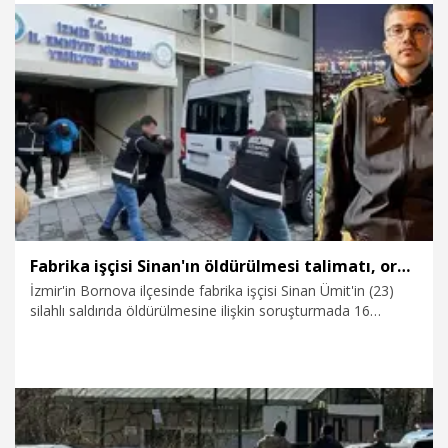
Mahkemesi, yerel mahkemenin kararında gözetmediği
noktalar olduğuna dikkat çekip, çeşitli kayıtların incelenmesi
gerektiğini vurguladı.
12.02.2026
Gündem
Fabrika işçisi Sinan'ın öldürülmesi talimatı, organize suç örgütünden
İzmir'in Bornova ilçesinde fabrika işçisi Sinan Ümit'in (23)
silahlı saldırıda öldürülmesine ilişkin soruşturmada 16
şüpheli tutuklandı. Şüphelilerin organize şekilde hareket
ettikleri, Yunanistan'da tutuklu bulunan Sercan Sayal'ın
yönettiği organize suç örgütünün verdiği talimat
doğrultusunda Ümit'i öldürdükleri ortaya çıktı.