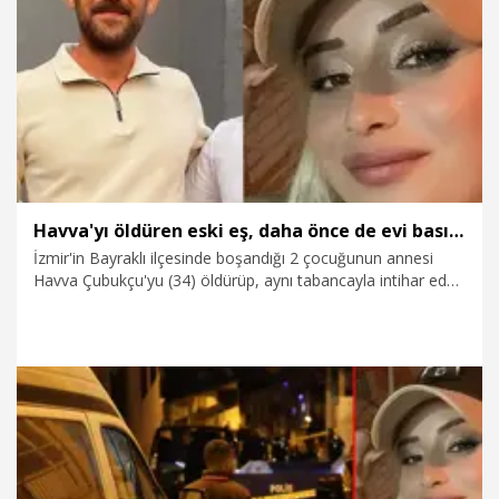
10.04.2026
Gündem
Havva'yı öldüren eski eş, daha önce de evi basıp darbetmiş
İzmir'in Bayraklı ilçesinde boşandığı 2 çocuğunun annesi
Havva Çubukçu'yu (34) öldürüp, aynı tabancayla intihar eden
Uğur Baycan'ın (37), daha önce de evini bastığı eski eşini
darbedip tehditlerde bulunduğu belirtildi.
27.03.2026
Gündem