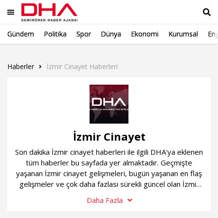
Gündem
Politika
Spor
Dünya
Ekonomi
Kurumsal
Eng
Ara
Haberler
İzmir Cinayet Haberleri
İzmir Cinayet
Son dakika İzmir cinayet haberleri ile ilgili DHA'ya eklenen
tüm haberler bu sayfada yer almaktadır. Geçmişte
yaşanan İzmir cinayet gelişmeleri, bugün yaşanan en flaş
gelişmeler ve çok daha fazlası sürekli güncel olan İzmir
cinayet haber sayfamızda...
Daha Fazla