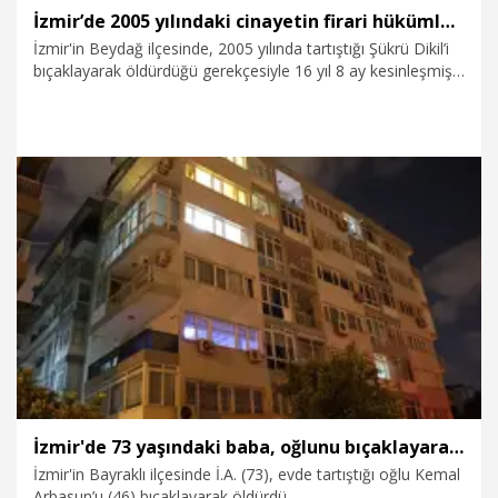
İzmir’de 2005 yılındaki cinayetin firari hükümlüsü yakalandı
İzmir'in Beydağ ilçesinde, 2005 yılında tartıştığı Şükrü Dikil’i
bıçaklayarak öldürdüğü gerekçesiyle 16 yıl 8 ay kesinleşmiş
hapis cezasıyla aranan firari hükümlü Ercan Özkoç (45), 21
yıl sonra yakalandı.
6.05.2026
Gündem
İzmir'de 73 yaşındaki baba, oğlunu bıçaklayarak öldürdü
İzmir'in Bayraklı ilçesinde İ.A. (73), evde tartıştığı oğlu Kemal
Arbasun’u (46) bıçaklayarak öldürdü.