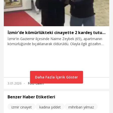
İzmir'de kömürlükteki cinayette 2 kardeş tutuklandı
İzmir'in Gaziemir ilçesinde Naime Zeybek (65), apartmanın
kömürlüğünde bıçaklanarak öldürüldü. Olayla ilgili gözaltına
alınan oğullarından Emre Zeybek'in (42) kıyafetinden
otomobiline annesine ait kan lekesi bulaştığı belirlenirken, 2
oğlu da tutuklandı.
Daha Fazla İçerik Göster
3.01.2026
Foto Galeri
Benzer Haber Etiketleri
izmir cinayet
kadına şiddet
mihriban yılmaz