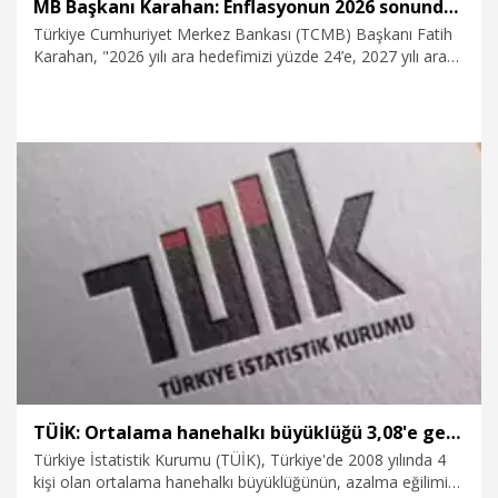
MB Başkanı Karahan: Enflasyonun 2026 sonunda yüzde 26 olarak gerçekleşeceğini tahmin ediyoruz
Türkiye Cumhuriyet Merkez Bankası (TCMB) Başkanı Fatih
Karahan, "2026 yılı ara hedefimizi yüzde 24’e, 2027 yılı ara
hedefimizi yüzde 15’e, 2028 yılı ara hedefimizi ise yüzde 9
seviyesine yükselttik. Şimdiye kadar özetlediğim görünüm
altında, enflasyonun 2026 yıl sonunda yüzde 26, 2027 yıl
sonunda ise yüzde 15 olarak gerçekleşeceğini tahmin
ediyoruz. Enflasyonun 2028 yıl sonunda yüzde 9’a
geriledikten sonra orta vadede enflasyon hedefi olan yüzde
5 seviyesinde istikrar kazanacağını öngörüyoruz" dedi.
14.05.2026
Ekonomi
TÜİK: Ortalama hanehalkı büyüklüğü 3,08'e geriledi
Türkiye İstatistik Kurumu (TÜİK), Türkiye'de 2008 yılında 4
kişi olan ortalama hanehalkı büyüklüğünün, azalma eğilimi