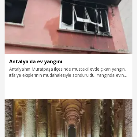
12.06.2026
Politika
Antalya'da ev yangını
Antalya’nın Muratpaşa ilçesinde müstakil evde çıkan yangın,
itfaiye ekiplerinin müdahalesiyle söndürüldü. Yangında evin
üst katı kullanılamaz hale geldi.
9.06.2026
Gündem