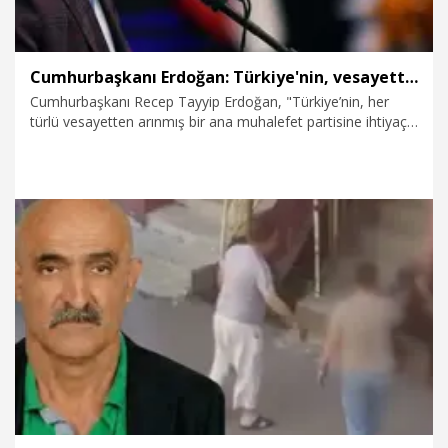
Cumhurbaşkanı Erdoğan: Türkiye'nin, vesayetten arınmış bir ana muhalefete ihtiyaç duyduğu açıktır
Cumhurbaşkanı Recep Tayyip Erdoğan, "Türkiye’nin, her
türlü vesayetten arınmış bir ana muhalefet partisine ihtiyaç
duyduğu, son derece açıktır. Gücünü tabandan almayan,
gücünü seçmeninden almayan, gücünü, Türkiye üzerine
hesabı olan birtakım dış güçlerden, gücünü, yolsuzlukla elde
edilmiş yetim hakkından, kara paradan, haram paradan alan
bir muhalefet, Türkiye’ye fayda getirmez; zarar getirir" dedi.
27.06.2026
Politika