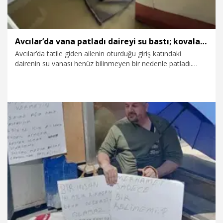
Avcılar’da vana patladı daireyi su bastı; kovalarla tahliye ettiler
Avcılar’da tatile giden ailenin oturduğu giriş katındaki
dairenin su vanası henüz bilinmeyen bir nedenle patladı.
Daireyi su basarken mahalle sakinleri, kovalarla suyu tahliye
etmeye çalıştı. Dairedeki eşyalar zarar görürken, İSKİ'nin
ama vanayı kapatarak suyu kesti.
22.07.2026
Gündem