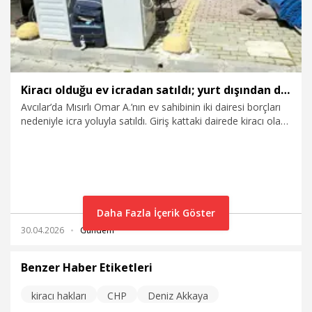
Kiracı olduğu ev icradan satıldı; yurt dışından döndüğünde eşyalarıyla sokakta kaldı
Avcılar’da Mısırlı Omar A.’nın ev sahibinin iki dairesi borçları
nedeniyle icra yoluyla satıldı. Giriş kattaki dairede kiracı olan
üniversite öğrencisi Omar A.'ya evin icradan satıldığını ev
sahibi söylemedi. Bu sırada kirasını ödemeye devam eden
ve tatil için ülkesinde olan Omar A. tahliye tebligatını da
görmedi. Omar A., ülkesinden döndüğünde ise apartmanda
icra memurları ve avukatlarla karşılaştı. Eşyalarını daireden
tahliye etmesi istenen Omar A. "Böyle bir şey Türkiye'de de
Daha Fazla İçerik Göster
dünyada da yok. Ben nereye gideyim şimdi" diyerek
30.04.2026
Gündem
görevlilere tepki gösterdi. Avukatlarla da bir süre tartışan
Omar A.'nın eşyaları sokağa çıkarıldı.
Benzer Haber Etiketleri
kiracı hakları
CHP
Deniz Akkaya