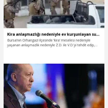
edinmiş tecrübesi, bilgisi varsa ona danışmayayım mı? 19
Mart’ta operasyon oldu. Emrah Türkiye’ye dönmedi, dışarıda
kaldı" dedi. Duruşma yarına ertelendi.
Kira anlaşmazlığı nedeniyle ev kurşunlayan suç örgütü üyesi 7 şüpheli tutuklandı
Bursa’nın Orhangazi ilçesinde ‘kira’ meselesi nedeniyle
yaşanan anlaşmazlık nedeniyle Z.D. ile V.D.’yi tehdit edip,
evlerine iki gün üst üste silahlı saldırı düzenledikleri
suçlamasıyla gözaltına alınan 8 şüpheliden 7’si tutuklandı.
Saldırıyı cep telefonuyla görüntüledikleri de ortaya çıkan
şüphelilerden birinin “Bu daha uyarı, bir dahakine el
bombasıyla geleceğiz” dediği duyuldu.
27.06.2026
Gündem