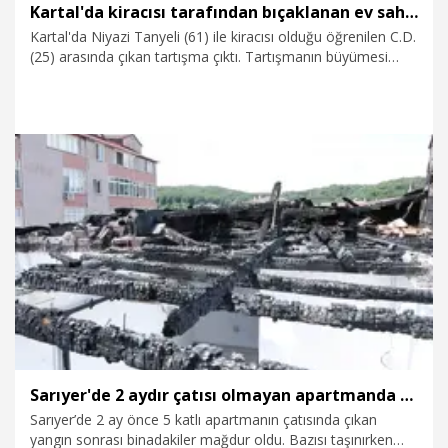
Kartal'da kiracısı tarafından bıçaklanan ev sahibi öldü
Kartal'da Niyazi Tanyeli (61) ile kiracısı olduğu öğrenilen C.D.
(25) arasında çıkan tartışma çıktı. Tartışmanın büyümesi
üzerine C.D., Tanyeli'yi göğsünden bıçaklayarak kaçtı.
Hastaneye kaldırılan Tanyeli, yapılan tüm müdahalelere
rağmen kurtarılamadı. Şüpheli ise polis ekipleri tarafından
yakalandı. Bıçaklanan ev sahibinin yere yığıldığı anlar
çevredeki kişiler tarafından cep telefonuyla kaydedildi.
24.06.2026
Gündem
Sarıyer'de 2 aydır çatısı olmayan apartmanda yaşıyorlar: Geçen yıl yaptırdık; yanan çatının parasını ödüyoruz
Sarıyer’de 2 ay önce 5 katlı apartmanın çatısında çıkan
yangın sonrası binadakiler mağdur oldu. Bazısı taşınırken