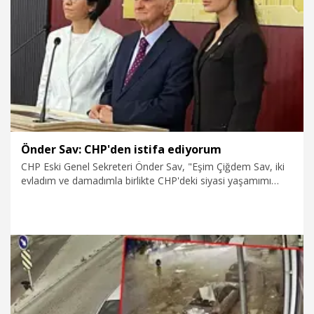
3.08.2026
Gündem
Önder Sav: CHP'den istifa ediyorum
CHP Eski Genel Sekreteri Önder Sav, "Eşim Çiğdem Sav, iki
evladım ve damadımla birlikte CHP'deki siyasi yaşamımı
sonlandırıyorum. Üzülerek ve büyük bir acı içerisinde
CHP'den istifa ediyorum" dedi.
30.07.2026
Politika