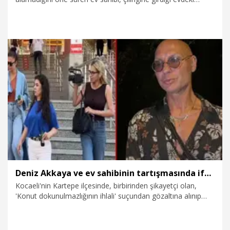
eşyaları sokağa attı. Sokağa dağılan eşyalar belediye ekipleri
tarafından toplandı.
6.07.2026
Gündem
Deniz Akkaya ve ev sahibinin tartışmasında ifadeler ortaya çıktı
Kocaeli'nin Kartepe ilçesinde, birbirinden şikayetçi olan,
'Konut dokunulmazlığının ihlali' suçundan gözaltına alınıp
serbest bırakılan eski manken ve sunucu Deniz Akkaya ile ev
sahibi Mustafa Kürşat Akcebe’nin ifadeleri ortaya çıktı.
Akkaya, evde kiracı olduğunu ve tacize uğradığını iddia etti.