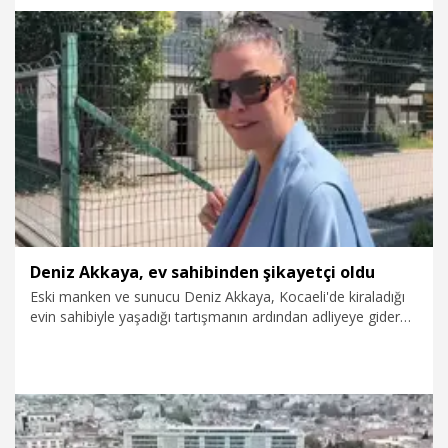
Akcebe ise suçlamaları reddederek Akkaya'yı yardım
amacıyla misafir ettiğini öne sürdü.
2.07.2026
Foto Galeri
Deniz Akkaya, ev sahibinden şikayetçi oldu
Eski manken ve sunucu Deniz Akkaya, Kocaeli'de kiraladığı
evin sahibiyle yaşadığı tartışmanın ardından adliyeye giderek
şikayetçi oldu. Adliye çıkışında basın mensuplarının sorularını
yanıtlayan Akkaya, ev sahibi hakkında uzaklaştırma kararı
aldırdığını söyledi.