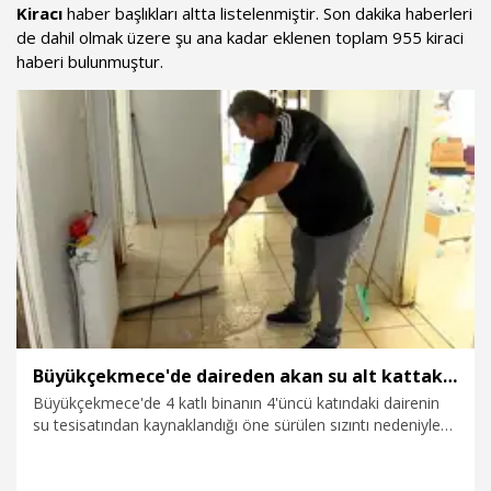
Kiracı
haber başlıkları altta listelenmiştir. Son dakika haberleri
de dahil olmak üzere şu ana kadar eklenen toplam 955 kiraci
haberi bulunmuştur.
Büyükçekmece'de daireden akan su alt kattaki eve sızdı: 3 aydır çekpasla temizliyoruz
Büyükçekmece'de 4 katlı binanın 4'üncü katındaki dairenin
su tesisatından kaynaklandığı öne sürülen sızıntı nedeniyle
3’üncü katta oturanlar mağdur oldu. 3 aydır mağduriyet
yaşadıklarını söyleyen kiracı Gürhan Karakaş, tavandan sızan
suyun alt katlara kadar ulaştığını belirtti. Karakaş, "2