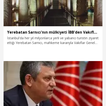
Yerebatan Sarnıcı'nın mülkiyeti İBB'den Vakıflar Genel Müdürlüğü'ne devredildi
İstanbul'da her yıl milyonlarca yerli ve yabancı turistin ziyaret
ettiği Yerebatan Sarnıcı, mahkeme kararıyla Vakıflar Genel
Müdürlüğü'ne devredildi. Kararın ardından tahliye ve teslim
işlemleri tamamlanan tarihi sarnıç, Vakıflar Genel Müdürlüğü
ve Fatih Kaymakamlığı ekiplerince teslim alındı. Sürecin
başlamasıyla birlikte kapatılan sarnıcın gişe işlemlerinin
tamamlanmasının ardından yeniden açılacağı öğrenildi.
2.06.2026
Gündem