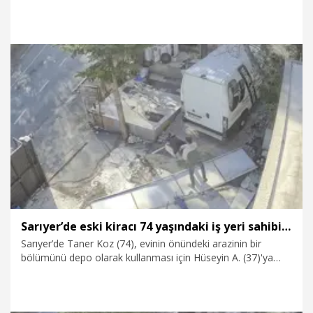
göstererek 2025 yılında 3,08 kişiye düştüğünü açıkladı.
12.05.2026
Gündem
Sarıyer’de eski kiracı 74 yaşındaki iş yeri sahibini dövdü: Yere yatırıp, odunu sırtımda kırdı
Sarıyer’de Taner Koz (74), evinin önündeki arazinin bir
bölümünü depo olarak kullanması için Hüseyin A. (37)'ya
kiraya verdi. Koz, 5 ay kira ödemediğini öne sürdüğü
Hüseyin A.'nın deposunu mahkeme kararıyla tahliye etti. İkili
arasında husumet oluştu. Hüseyin A. bunun üzerine eski