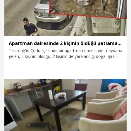
Apartman dairesinde 2 kişinin öldüğü patlamada son anda kurtuldular
Tekirdağ'ın Çorlu ilçesinde bir apartman dairesinde meydana
gelen, 2 kişinin öldüğü, 2 kişinin de yaralandığı doğal gaz
kaynaklı patlama sırasında bina önünde sohbet eden
bulunan 3 kişinin son anda ölümden döndüğü ortaya çıktı.
Bu kişilerin, binadan düşen beton parçalarının bulundukları
alana düşmesinden saniyeler önce kaçmaları güvenlik
kamerasına yansıdı. İnceleme sonrası ağır hasarlı olduğu için
binanın yıkılması yönünde karar verildi.
23.07.2026
Video