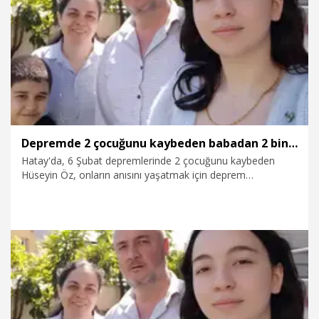
13.02.2026
Video
Depremde 2 çocuğunu kaybeden babadan 2 bin çocuğa destek
Hatay'da, 6 Şubat depremlerinde 2 çocuğunu kaybeden
Hüseyin Öz, onların anısını yaşatmak için deprem
bölgesindeki ihtiyaç sahibi çocuklara yardım eli uzattı. Öz,
düzenlediği bağış kampanyalarıyla 3 yıl içinde yaklaşık 2 bin
çocuğa kırtasiye malzemesi ve kıyafet yardımında bulundu.
4.02.2026
Video