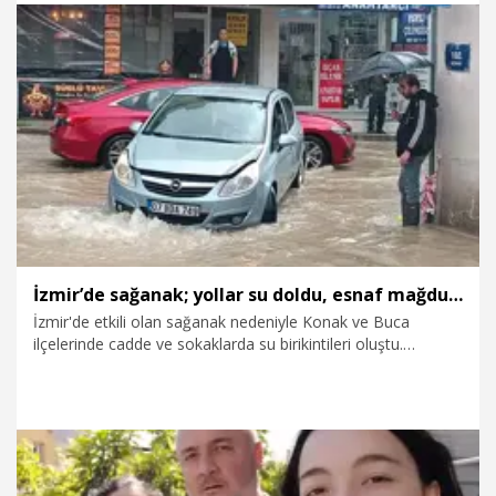
19.02.2026
Foto Galeri
İzmir’de sağanak; yollar su doldu, esnaf mağdur oldu
İzmir'de etkili olan sağanak nedeniyle Konak ve Buca
ilçelerinde cadde ve sokaklarda su birikintileri oluştu.
Alsancak’ta altyapı çalışmaları süren sokaklar suyla doldu,
esnaf mağdur olduklarını belirterek tepki gösterdi.