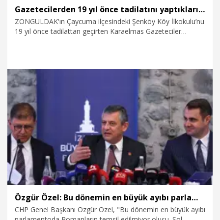
Gazetecilerden 19 yıl önce tadilatını yaptıkları okulun öğrencilerine bayram hediyesi
ZONGULDAK'ın Çaycuma ilçesindeki Şenköy Köy İlkokulu’nu
19 yıl önce tadilattan geçirten Karaelmas Gazeteciler
Derneği (KGD) üyesi gazeteciler, köy okulundaki çocuklar
için kampanyası başlattı. Toplanan malzemeler 23 Nisan
Ulusal Egemenlik ve Çocuk Bayramı öncesinde öğrencilere
hediye edildi.
22.04.2026
Video
Özgür Özel: Bu dönemin en büyük ayıbı parlamentoda Romanların temsil edilmiyor oluşu
CHP Genel Başkanı Özgür Özel, "Bu dönemin en büyük ayıbı
parlamentoda Romanların temsil edilmiyor oluşu. Sol,