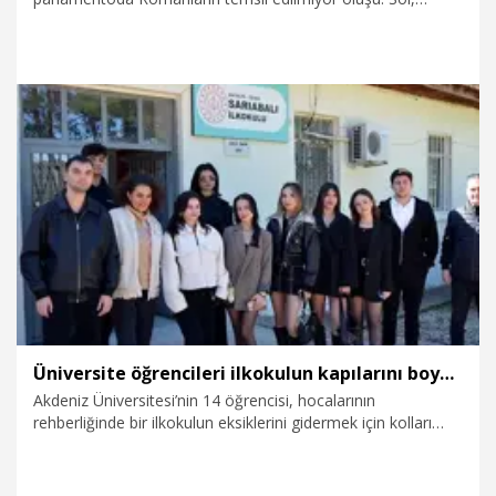
sosyal demokrat ve eşitlikçi parti olarak bu konuda eksiğini
gidermesi gereken ilk biziz. 86 milyon yurttaşımızı seviyoruz.
Onlara sol, sosyal demokrat parti olarak eşit mesafedeyiz"
dedi.
3.04.2026
Politika
Üniversite öğrencileri ilkokulun kapılarını boyadı, kırık camlarını değiştirdi, kütüphane oluşturdu
Akdeniz Üniversitesi’nin 14 öğrencisi, hocalarının
rehberliğinde bir ilkokulun eksiklerini gidermek için kolları
sıvadı. Ders kapsamında hazırladıkları sosyal sorumluluk
projesini esnafı ziyaret ederek anlatan üniversiteliler, onların
sponsorluğunda tek sınıfı bulunan 11 öğrencili ilkokulun