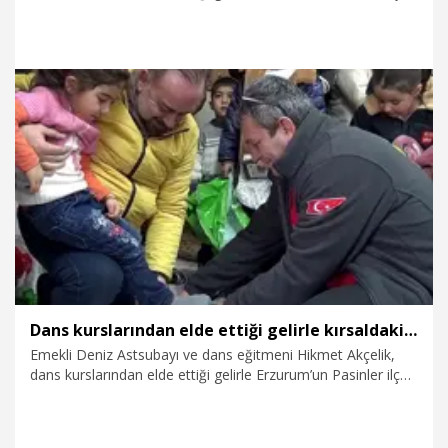
kırsal Yeniköy ve Yiğittaşı mahallelerindeki öğrencilere kışlık
giyecek ve kırtasiye malzemesi dağıttı.
19.02.2026
Video
Dans kurslarından elde ettiği gelirle kırsaldaki öğrencileri ‘ısıttı’
Emekli Deniz Astsubayı ve dans eğitmeni Hikmet Akçelik,
dans kurslarından elde ettiği gelirle Erzurum’un Pasinler ilçesi
kırsal Yeniköy ve Yiğittaşı mahallelerindeki öğrencilere kışlık
giyecek ve kırtasiye malzemesi dağıttı.