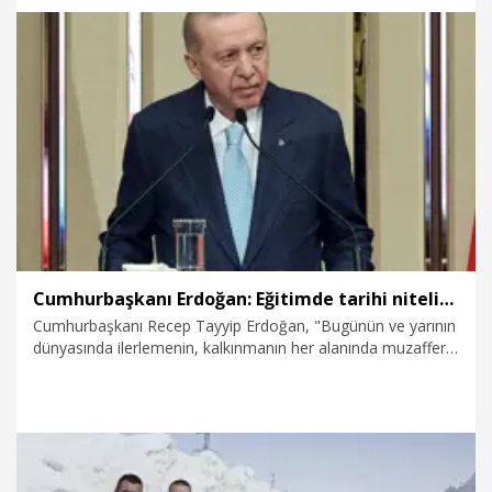
kapılarını boyadı, kırık camlarını değiştirdi, küçük bir
kütüphane oluşturdu. Okul bahçesine bir basketbol potası ve
iki futbol kalesi de yerleştiren üniversiteliler, aralarında
oluşturdukları bütçeyle de öğrencilere çeşitli hediyeler aldı.
27.03.2026
Gündem
Cumhurbaşkanı Erdoğan: Eğitimde tarihi nitelikteki reformları ülkemize kazandırdık
Cumhurbaşkanı Recep Tayyip Erdoğan, "Bugünün ve yarının
dünyasında ilerlemenin, kalkınmanın her alanında muzaffer
ve muteber bir ülke olmanın yolu eğitimden geçiyor.
Türkiye'yi muasır medeniyetler seviyesinin üzerine taşıyacak
kaldıracak şüphesiz nitelikli, milli ve zamanın ruhunu
yakalamış bir eğitim sistemidir. Bu yolda son 23 yılda
gerçekten çok ciddi mesafe aldık, tüm engelleme
girişimlerine rağmen tarihi nitelikteki reformları ülkemize