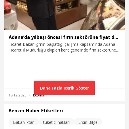
Adana’da yılbaşı öncesi fırın sektörüne fiyat denetimi
Ticaret Bakanlığı’nın başlattığı çalışma kapsamında Adana
Ticaret İl Müdürlüğü ekipleri kent genelinde fırın sektörüne
yönelik yılbaşı öncesi fiyat denetimi gerçekleştirdi.
İşletmelerde yönetmeliğe aykırı bulunan her durum için idari
para cezası uygulandı.
Daha Fazla İçerik Göster
18.12.2025
Ekonomi
Benzer Haber Etiketleri
Bakanlıktan
tüketici hakları
Ersin Bilge