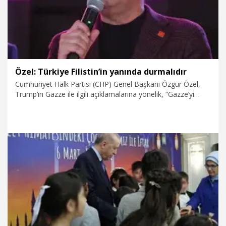
Özel: Türkiye Filistin’in yanında durmalıdır
Cumhuriyet Halk Partisi (CHP) Genel Başkanı Özgür Özel,
Trump’ın Gazze ile ilgili açıklamalarına yönelik, “Gazze’yi
boşaltıp oteller, kumarhaneler yapmak istediklerini
söylüyorlar. Filistinlileri başka ülkelere göndermeyi
planlıyorlar. Türkiye’nin böyle bir planın parçası olmaması
gerekir. Rahmetli Bülent Ecevit’in ve Necmettin Erbakan’ın
Filistin hassasiyetini hatırlatıyorum. Türkiye’nin Filistin’in
yanında durması gerektiğini bir kez daha ifade ediyorum”
dedi.
7.03.2026
Politika