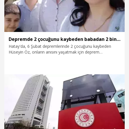
Depremde 2 çocuğunu kaybeden babadan 2 bin çocuğa destek
Hatay'da, 6 Şubat depremlerinde 2 çocuğunu kaybeden
Hüseyin Öz, onların anısını yaşatmak için deprem
bölgesindeki ihtiyaç sahibi çocuklara yardım eli uzattı. Öz,
düzenlediği bağış kampanyalarıyla 3 yıl içinde yaklaşık 2 bin
çocuğa kırtasiye malzemesi ve kıyafet yardımında bulundu.
4.02.2026
Foto Galeri