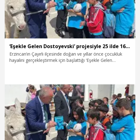
‘Eşekle Gelen Dostoyevski’ projesiyle 25 ilde 16 bin çocuğa ulaştı
Erzincan’ın Çayırlı ilçesinde doğan ve yıllar önce çocukluk
hayalini gerçekleştirmek için başlattığı ‘Eşekle Gelen
Dostoyevski’ projesiyle Türkiye’nin birçok köyünü gezen
Ersin Bilge (63), 25 ilde 16 bin köy çocuğuna kitap ve
kırtasiye malzemesi ulaştırdı.
10.05.2026
Video