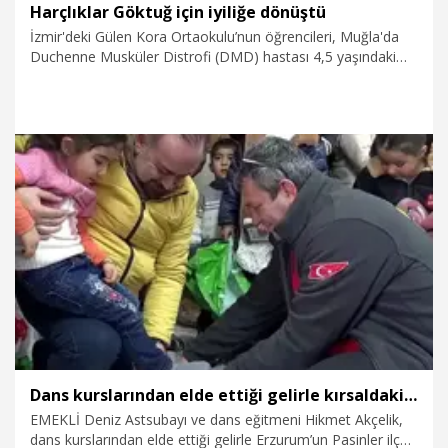
Harçlıklar Göktuğ için iyiliğe dönüştü
İzmir'deki Gülen Kora Ortaokulu’nun öğrencileri, Muğla'da
Duchenne Musküler Distrofi (DMD) hastası 4,5 yaşındaki
Göktuğ Karakaya'nın tedavisine destek olmak amacıyla 'İyilik
Kutusu' kampanyası başlattı. Öğrenciler, harçlıklarını bir
araya getirerek kampanyaya katkı sağladı. İzmir'deki
öğrencilere video mesaj göndererek teşekkür eden Göktuğ
Karakaya, “Balonları uçurana kadar elimi bırakmayın" dedi.
28.02.2026
Video
Dans kurslarından elde ettiği gelirle kırsaldaki öğrencileri ‘ısıttı’
EMEKLİ Deniz Astsubayı ve dans eğitmeni Hikmet Akçelik,
dans kurslarından elde ettiği gelirle Erzurum’un Pasinler ilçesi