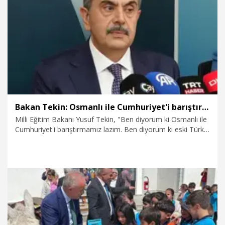
21.07.2026
Ekonomi
Bakan Tekin: Osmanlı ile Cumhuriyet'i barıştırmamız lazım
Milli Eğitim Bakanı Yusuf Tekin, "Ben diyorum ki Osmanlı ile
Cumhuriyet'i barıştırmamız lazım. Ben diyorum ki eski Türk
devletleriyle Cumhuriyet'i barıştırmamız lazım. Çocuklarımız
Osmanlı'yı da ataları olarak bilmesi lazım. Osmanlı'ya da
sahip çıkması lazım. Bunun için tarih müfredatında
değişiklikler yapmamız lazım diyorum ben ve bunu
yapıyorum" dedi.
17.07.2026
Politika