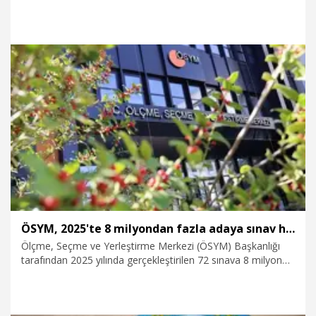
Görüntülerin sosyal medyada paylaşılırken, Cumhuriyet
Başsavcılığı’ndan yapılan açıklamada, olayın kasım ayında
yaşandığını, gözaltına alınan şüphelinin adli kontrolle
bırakıldığı belirtildi.
31.12.2025
Gündem
ÖSYM, 2025'te 8 milyondan fazla adaya sınav hizmeti verdi
Ölçme, Seçme ve Yerleştirme Merkezi (ÖSYM) Başkanlığı
tarafından 2025 yılında gerçekleştirilen 72 sınava 8 milyon
60 bin 170 aday başvurdu.