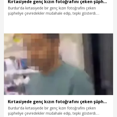
Kırtasiyede genç kızın fotoğrafını çeken şüpheliye tepki
Burdur'da kırtasiyede bir genç kızın fotoğrafını çeken
şüpheliye çevredekiler müdahale edip, tepki gösterdi.
Görüntülerin sosyal medyada paylaşılırken, Cumhuriyet
Başsavcılığı’ndan yapılan açıklamada, olayın kasım ayında
yaşandığını, gözaltına alınan şüphelinin adli kontrolle
bırakıldığı belirtildi.
31.12.2025
Video
Kırtasiyede genç kızın fotoğrafını çeken şüpheliye tepki
Burdur'da kırtasiyede bir genç kızın fotoğrafını çeken
şüpheliye çevredekiler müdahale edip, tepki gösterdi.