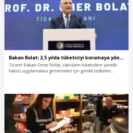
21.12.2025
Eğitim
Bakan Bolat: 2,5 yılda tüketiciyi korumaya yönelik 6,8 milyar lira ceza uygulandı
Ticaret Bakanı Ömer Bolat, satıcıların tüketicilere yönelik
haksız uygulamalara girmemeleri için gerekli tedbirleri
aldıklarını belirterek, "Son 2,5 yılda sadece tüketici
korunmasına yönelik, piyasa gözetimine yönelik aldığımız
tedbirlerin denetlenmesi sırasında, toplam 6,8 milyar lira
idari para cezası uygulandı” dedi.
19.12.2025
Ekonomi