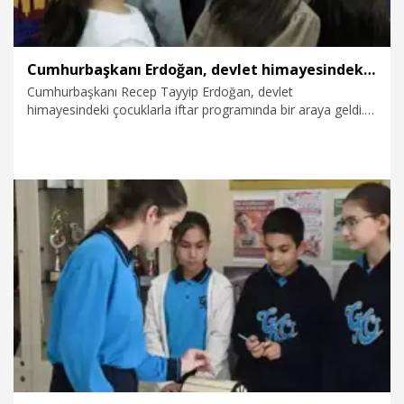
Cumhurbaşkanı Erdoğan, devlet himayesindeki çocuklarla iftarda buluştu
Cumhurbaşkanı Recep Tayyip Erdoğan, devlet
himayesindeki çocuklarla iftar programında bir araya geldi.
Vahdettin Köşkü’nde düzenlenen programda çocuklar çeşitli
etkinliklere katılırken, Cumhurbaşkanı Erdoğan’ın 72’nci yaş
gününü de kutladı.
6.03.2026
Politika