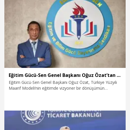
31.12.2025
Eğitim
Eğitim Gücü-Sen Genel Başkanı Oğuz Özat’tan Türkiye Yüzyılı Maarif Modeli ile ilgili açıklama
Eğitim Gücü-Sen Genel Başkanı Oğuz Özat, Türkiye Yüzyılı
Maarif Modeli’nin eğitimde vizyoner bir dönüşümün
kapılarını araladığını ve modelin içerik açısından taşıdığı
yenilikçi yaklaşımı desteklediğini ifade etti. Özat, uygulama
sürecine ilişkin açıklamalarda bulundu.