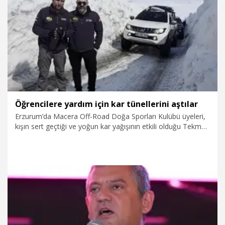
kazandırdık" dedi.
18.03.2026
Politika
Öğrencilere yardım için kar tünellerini aştılar
Erzurum’da Macera Off-Road Doğa Sporları Kulübü üyeleri,
kışın sert geçtiği ve yoğun kar yağışının etkili olduğu Tekman
ilçesine bağlı Yuvaklı Mahallesi’ndeki ilkokul öğrencilerine
yardım ulaştırmak için kar tünellerini aştı.
15.03.2026
Video