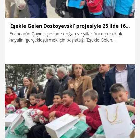
‘Eşekle Gelen Dostoyevski’ projesiyle 25 ilde 16 bin çocuğa ulaştı
Erzincan’ın Çayırlı ilçesinde doğan ve yıllar önce çocukluk
hayalini gerçekleştirmek için başlattığı ‘Eşekle Gelen
Dostoyevski’ projesiyle Türkiye’nin birçok köyünü gezen
Ersin Bilge (63), 25 ilde 16 bin köy çocuğuna kitap ve
kırtasiye malzemesi ulaştırdı.
10.05.2026
Foto Galeri