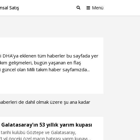
sal Satış
Menü
Ara
ilgili DHA'ya eklenen tüm haberler bu sayfada yer
akım gelişmeleri, bugün yaşanan en flaş
 güncel olan Milli takım haber sayfamızda...
a haberleri de dahil olmak üzere şu ana kadar
Galatasaray'ın 53 yıllık yarım kupası
ki tarihi kulübü Göztepe ve Galatasaray,
 yıl önceki özel maçın hatırası yarım kupayı