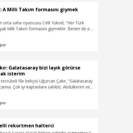
yonu olan Yaren Düztaş ise eylül ayında
a düzenlenecek Avrupa Boks Şampiyonası'nda
l: A Milli Takım formasını giymek
ı hedefliyor.
 orta saha oyuncusu Celil Yüksel, “Her Türk
ali Milli Takım formasını giymektir. Benim de en
imden biri bu. İnşallah A Milli Takım formasını
lur. Yeni hocamızla birlikte eksiklerimin üzerine
por
ıp inşallah A Milli Takım formasını giymek
i.
ır: Galatasaray bizi layık görürse
ak isterim
 tecrübeli file bekçisi Uğurcan Çakır, “Galatasaray
camia. Çok iyi kaptanlara sahibiz. Abdülkerim ve
rada çok yardımcı oldular. Kaan abi var, iyi
var. Galatasaray bizi layık görürse kaptan olmak
por
ok iyi kaptanlara sahibiz” dedi.
lli rekortmen halterci
tavuk karası’ olarak bilinen 'retinitis pigmentosa'