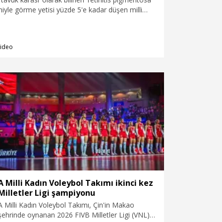
niyle görme yetisi yüzde 5'e kadar düşen milli
n Şimşek (36), kariyerinde 100’ü aşkın madalya
ek, son olarak Görme Engelliler Avrupa
da 4 dünya rekoru kırarak Avrupa şampiyonu
ideo
A Milli Kadın Voleybol Takımı ikinci kez
Milletler Ligi şampiyonu
A Milli Kadın Voleybol Takımı, Çin'in Makao
şehrinde oynanan 2026 FIVB Milletler Ligi (VNL)