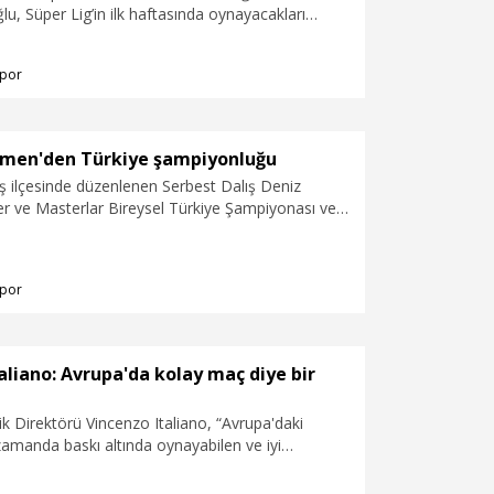
u, Süper Lig’in ilk haftasında oynayacakları
dedi. Yıkım çalışmaları havadan görüntülendi.
ıyla ilgili, “Fenerbahçe çok büyük bir kulüp.
erirse tabi ki ilk maçımda oynamayı çok isterim.
por
avantajımız var; iç sahada oynuyoruz.
 önünde oynayacağız. Lige galibiyetle başlayıp,
istiyoruz. İnşallah 3 puanla, galibiyetle ayrılıp,
evam edebiliriz” dedi.
ümen'den Türkiye şampiyonluğu
ş ilçesinde düzenlenen Serbest Dalış Deniz
er ve Masterlar Bireysel Türkiye Şampiyonası ve
çmeleri'nde milli sporcu ve serbest dalış dünya
ika Ercümen, sabit ağırlık (CWT) kategorisinde
lışıyla Türkiye şampiyonu oldu.
por
aliano: Avrupa'da kolay maç diye bir
k Direktörü Vincenzo Italiano, “Avrupa'daki
zamanda baskı altında oynayabilen ve iyi
mlardır. Kısacası Avrupa'da kolay maç diye bir şey
 zordur. Biz iyi hazırlandık” dedi.