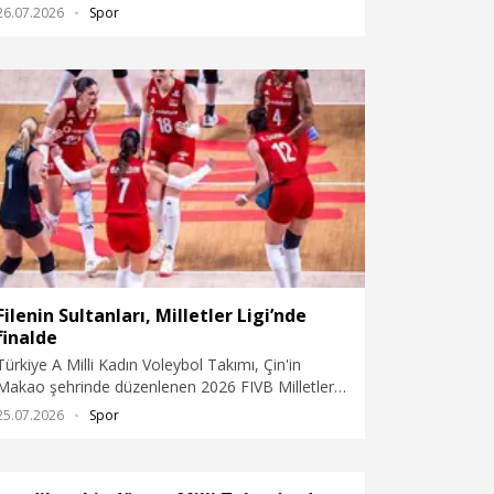
finalinde Brezilya'yı 3-1 mağlup ederek şampiyon
26.07.2026
Spor
oldu.
Filenin Sultanları, Milletler Ligi’nde
finalde
Türkiye A Milli Kadın Voleybol Takımı, Çin'in
Makao şehrinde düzenlenen 2026 FIVB Milletler
Ligi yarı finalinde Çin’i 3-0 mağlup ederek finale
25.07.2026
Spor
yükseldi.