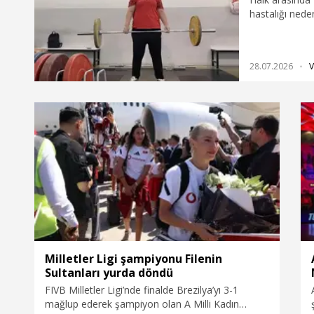
hastalığı nede
halterci Birca
kazandı. Şimş
Şampiyonası'n
28.07.2026
V
oldu.
Milletler Ligi şampiyonu Filenin
Sultanları yurda döndü
FIVB Milletler Ligi’nde finalde Brezilya’yı 3-1
mağlup ederek şampiyon olan A Milli Kadın