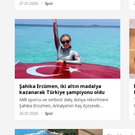
Voleybol Takımı, İstanbul Havalimanı’nda
27.07.2026
Spor
coşkuyla karşılandı.
Şahika Ercümen, iki altın madalya
kazanarak Türkiye şampiyonu oldu
Milli sporcu ve serbest dalış dünya rekortmeni
Şahika Ercümen, Antalya’nın Kaş ilçesinde
düzenlenen Serbest Dalış Deniz Açık Su Büyükler,
26.07.2026
Spor
Masterlar Bireysel Türkiye Şampiyonası ve milli
takım seçmelerinde iki altın madalya kazanarak
Türkiye şampiyonu oldu.