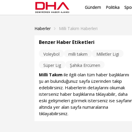
Gündem
Politika
Spo
Haberler
Milli Takim Haberleri
Benzer Haber Etiketleri
Voleybol
milli takım
Milletler Ligi
Süper Lig
Şahika Ercümen
Milli Takım
ile ilgili olan tüm haber başlıklarını
şu an bulunduğunuz sayfa üzerinden takip
edebilirsiniz. Haberlerin detaylarını okumak
isterseniz haber başlıklarına tıklayabilir, daha
eski gelişmeleri görmek isterseniz ise sayfanı
altında yer alan sayfa numaralarına
tıklayabilirsiniz.