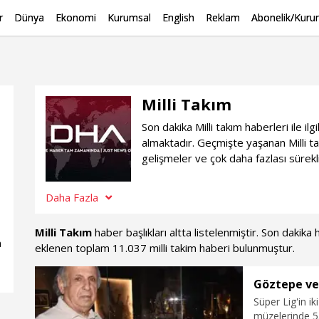
r
Dünya
Ekonomi
Kurumsal
English
Reklam
Abonelik/Kurum
Milli Takım
Son dakika Milli takım haberleri ile 
almaktadır. Geçmişte yaşanan Milli t
gelişmeler ve çok daha fazlası sürekli
Daha Fazla
Milli Takım
haber başlıkları altta listelenmiştir. Son dakik
n
eklenen toplam 11.037 milli takim haberi bulunmuştur.
Göztepe ve 
Süper Lig'in i
müzelerinde 53