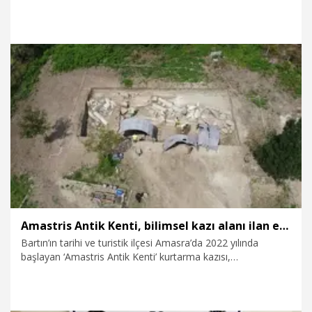
cezası istemiyle tutuklu yargılandığı davanın duruşmasında,
"O gece uyuşturucu alıp geldiğim evin içinde Azrail'i, 3
harflileri görüyordum. Bana muska yazılmış. Bana muska
yazan büyücünün Allah belasını versin" dedi. Hastane
raporunun okunduğu duruşmada Demir'in akıl sağlığının
yerinde olduğu belirtildi.
12.09.2024
Gündem
Amastris Antik Kenti, bilimsel kazı alanı ilan edildi
Bartın’ın tarihi ve turistik ilçesi Amasra’da 2022 yılında
başlayan ‘Amastris Antik Kenti’ kurtarma kazısı,
Cumhurbaşkanı kararnamesi ile bilimsel kazı olarak ilan
edildi. Bartın Üniversitesi ile Kültür ve Turizm Bakanlığı iş
birliğinde bölgede yeniden kazı çalışmaları başladı. Bartın