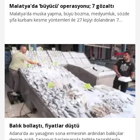
Malatya'da ‘büyücü’ operasyonu; 7 gözaltı
Malatya'da muska yapma, büyü bozma, medyumluk, sözde
şifa kurbanı kesme yöntemleri ile 27 kişiyi dolandıran 7
şüpheli polis ekiplerince yakalandı. 7 şüphelinin hesaplarında
yapılan incelemede, 34 milyon 168 bin TL hareketlilik tespit
edildi.
25.09.2025
Gündem
Balık bollaştı, fiyatlar düştü
Adana'da av yasağının sona ermesinin ardından balıkçılar
denize açıldı. Sezonun başlamasıyla birlikte tezgahlarda