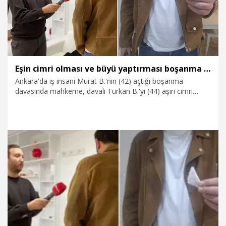
Eşin cimri olması ve büyü yaptırması boşanma nedeni sayıldı
Ankara'da iş insanı Murat B.'nin (42) açtığı boşanma
davasında mahkeme, davalı Türkan B.'yi (44) aşırı cimri
olduğu ve eşine büyü yaptırdığı gerekçesiyle ağır kusurlu
bularak, çiftin boşanmasına karar verdi. Yargıtay da davalı
kadının aşırı cimri davranarak eşine ekonomik şiddet
uyguladığı ve büyü yaptırarak evliliği çekilmez hale
soktuğuna dikkat çekerek kararı onadı.
15.11.2024
Video