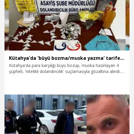
30.05.2024
Video
Kütahya'da 'büyü bozma/muska yazma' tarifesi ile dolandırıcılığa 4 gözaltı
Kütahya'da para karşılığı büyü bozup, muska hazırlayan 4
şüpheli, 'nitelikli dolandırıcılık' suçlamasıyla gözaltına alındı.
Şüphelilerden E.G.'nin kendisini 'metafizik büyü uzmanı'
olarak tanıtıp, açılışa özel fiyatlar belirleyerek, 300 liradan 10
bin liraya kadar tarife uyguladığı ortaya çıktı.
30.05.2024
Foto Galeri