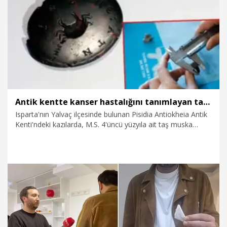
28.12.2024
Video
Antik kentte kanser hastalığını tanımlayan taş muska bulundu
Isparta'nın Yalvaç ilçesinde bulunan Pisidia Antiokheia Antik
Kenti'ndeki kazılarda, M.S. 4'üncü yüzyıla ait taş muska
bulundu. Bir tarafında yengeç, diğer tarafında hasta kızın ve
ailesinin adının yazdığı muskaya ilişkin Prof. Dr. Mehmet
Özhanlı, "Yengeç, Yunanca'da 'Karkides' olarak geçiyor.
Galen de kanser hastalığını yengece benzeterek, 'Yengecin
bacakları gibi organları sarıp öldüren bir hastalık' diyor.
Bugünkü kanseri tanımlıyor aslında" dedi.
28.12.2024
Foto Galeri