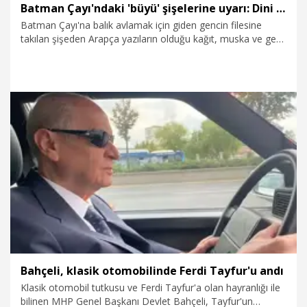
Batman Çayı'ndaki 'büyü' şişelerine uyarı: Dini sömürenlere inanmayın
Batman Çayı'na balık avlamak için giden gencin filesine
takılan şişeden Arapça yazıların olduğu kağıt, muska ve genç
bir kadının fotoğrafı çıktı. Aynı çayda benzer başka kağıtların
da bulunması üzerine, sosyal medyada paylaşılan ve
şişeden çıkanların 'büyü' olduğunu belirten yorumların
ardından, Diyanet-Sen Şube Başkanı Ahmet Cihan, uyarıda
bulundu. Cihan, "Dini sömüren bu gibi falcılara inanılmamalı.
Arapça rakamlar, yazılar, harfler yazıyorlar ki kimse
anlamasın. Bunlar asla herhangi bir şey ifade etmiyor" dedi.
31.01.2025
Foto Galeri
Bahçeli, klasik otomobilinde Ferdi Tayfur'u andı
Klasik otomobil tutkusu ve Ferdi Tayfur'a olan hayranlığı ile
bilinen MHP Genel Başkanı Devlet Bahçeli, Tayfur'un