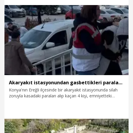
27.06.2026
Gündem
Akaryakıt istasyonundan gasbettikleri paraları başka bir akaryakıt istasyonunda harcamışlar
Konya'nın Ereğli ilçesinde bir akaryakıt istasyonunda silah
zoruyla kasadaki paraları alıp kaçan 4 kişi, emniyetteki
işlemlerin ardından adliyeye sevk edildi. Şüphelilerin
soygundan elde ettikleri paranın bir kısmıyla, başka bir
akaryakıt istasyonunun marketinden alışveriş yaptığı ortaya
çıktı.