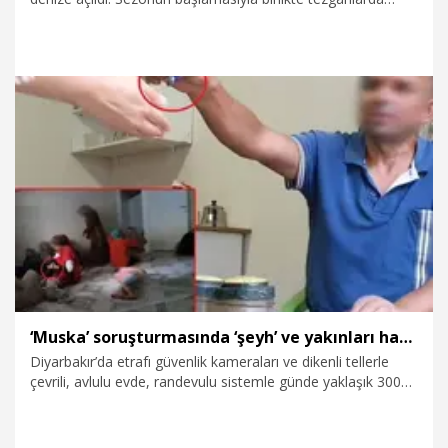
hamsi, istavrit ve barbun başta olmak üzere birçok türde
balık yer aldı. Bolluk yaşanan tezgahlarda fiyatlar da geçen
haftalara göre yarı yarıya düştü.
19.09.2025
Video
‘Muska’ soruşturmasında ‘şeyh’ ve yakınları hakkında iddianame hazırlandı
Diyarbakır’da etrafı güvenlik kameraları ve dikenli tellerle
çevrili, avlulu evde, randevulu sistemle günde yaklaşık 300
kişiden, isteklerine göre muska yazarak ücret aldığı iddiasıyla
gözaltına alınıp adli kontrol şartıyla serbest bırakılan A.A. ile
10 yakını hakkında MASAM raporunun ardından iddianame