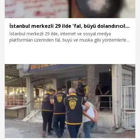
İstanbul merkezli 29 ilde 'fal, büyü dolandırıcılığı' operasyonu: 42 tutuklama
İstanbul merkezli 29 ilde, internet ve sosyal medya
platformları üzerinden fal, büyü ve muska gibi yöntemlerle
dolandırıcılık yaptıkları iddiasıyla gözaltına alınan 85
şüpheliden 55'i tutuklama talebiyle Nöbetçi Sulh Ceza
Hakimliğine sevk edildi. Şüphelilerden 42'si tutuklanırken 13'ü
adli kontrol şartıyla serbest bırakıldı.
7.11.2025
Gündem