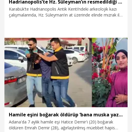
Hadrianopolis’te Hz. Süleyman’ın resmedildiği kolye ucu bulundu
Karabük’te Hadrianopolis Antik Kenti’ndeki arkeolojik kazı
çalışmalarında, Hz. Süleyman’ın at üzerinde elinde mızrak ile
şeytanı mızrakladığı resmedilen kolye ucu bulundu. Kazı
Başkanı Karabük Üniversitesi Edebiyat Fakültesi Arkeoloji
Bölümü Öğretim Üyesi Doç. Dr. Ersin Çelikbaş, “Anadolu
arkeolojisinde bu güne kadar bu eserin benzer örneğine
rastlanılmamıştır" dedi.
12.11.2024
Video
Hamile eşini boğarak öldürüp ‘bana muska yazılmış’ diyen sanığın akıl sağlığı yerinde çıktı
Adana'da 7 aylık hamile eşi Hatice Demir'i (20) boğarak
öldüren Emrah Demir (28), ağırlaştırılmış müebbet hapis