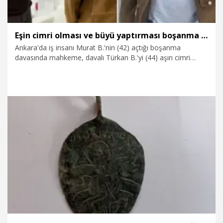
Eşin cimri olması ve büyü yaptırması boşanma nedeni sayıldı
Ankara'da iş insanı Murat B.'nin (42) açtığı boşanma
davasında mahkeme, davalı Türkan B.'yi (44) aşırı cimri
olduğu ve eşine büyü yaptırdığı gerekçesiyle ağır kusurlu
bularak, çiftin boşanmasına karar verdi. Yargıtay da davalı
kadının aşırı cimri davranarak eşine ekonomik şiddet
uyguladığı ve büyü yaptırarak evliliği çekilmez hale
soktuğuna dikkat çekerek kararı onadı.
15.11.2024
Gündem