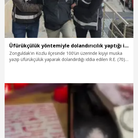
Üfürükçülük yöntemiyle dolandırıcılık yaptığı iddia edilen şüpheliye gözaltı
Zonguldak'ın Kozlu ilçesinde 100’ün üzerinde kişiyi muska
yazıp üfürükçülük yaparak dolandırdığı iddia edilen R.E. (70)
operasyonla yakalandı. R.E. çıkarıldığı mahkeme tarafından
adli kontrol şartı ile serbest bırakıldı.
2.12.2025
Gündem