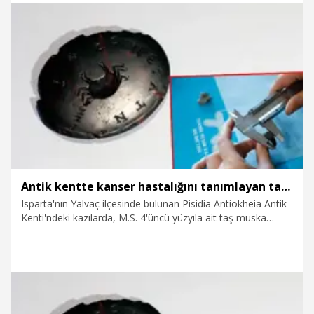
3.01.2025
Politika
Antik kentte kanser hastalığını tanımlayan taş muska bulundu
Isparta'nın Yalvaç ilçesinde bulunan Pisidia Antiokheia Antik
Kenti'ndeki kazılarda, M.S. 4'üncü yüzyıla ait taş muska
bulundu. Bir tarafında yengeç, diğer tarafında hasta kızın ve
ailesinin adının yazdığı muskaya ilişkin Prof. Dr. Mehmet
Özhanlı, "Yengeç, Yunanca'da 'Karkides' olarak geçiyor.
Galen de kanser hastalığını yengece benzeterek, 'Yengecin
bacakları gibi organları sarıp öldüren bir hastalık' diyor.
Bugünkü kanseri tanımlıyor aslında" dedi.