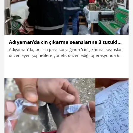
Adıyaman’da cin çıkarma seanslarına 3 tutuklama
Adıyaman’da, polisin para karşılığında 'cin çıkarma' seansları
düzenleyen şüphelilere yönelik düzenlediği operasyonda 6
kişi gözaltına alındı. Şüphelilerden kendisini 'Sofi' olarak
tanıtan S.T. ile 2 kişi tutuklandı.
27.04.2025
Gündem