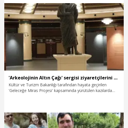
hazırlandı. İddianamede şüphelilerin el konulan ve 175
milyon TL’yi bulan mal varlıklarıyla suç gelirini akladıkları,
A.A.’nın dini inançları istismar ederek dolandırıcılık yaptığı
belirtildi.
3.09.2025
Foto Galeri
'Arkeolojinin Altın Çağı' sergisi ziyaretçilerini bekliyor
Kültür ve Turizm Bakanlığı tarafından hayata geçirilen
'Geleceğe Miras Projesi' kapsamında yürütülen kazılarda
ortaya çıkarılan eserler ile yurt dışından iadesi sağlanan ve
yurt içinde ele geçirilen eserlerin seçkin örneklerden oluşan,
'Bir Vizyonun Doğuşu: Geleceğe Miras Projesi- Arkeolojinin
Altın Çağı' sergisi, Cumhurbaşkanlığı Millet Kütüphanesi'nde
ziyaretçilerini bekliyor.