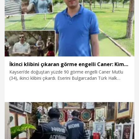
6.08.2025
Video
İkinci klibini çıkaran görme engelli Caner: Kimse engeli var diye hayattan ümidini kesmesin
Kayseri’de doğuştan yüzde 90 görme engelli Caner Mutlu
(34), ikinci klibini çıkardı. Eserini Bulgarcadan Türk Halk
Müziği’ne uyarladıklarını belirten Mutlu, “İlk klibimi yaparken
müziği piyanomla bilgisayarın başında besteledim.
Görmeyen birinin nota yazması imkansız olsa da ben
bilgisayar programları ile bunu da başardım. Hiç kimse engeli
var diye hayattan ümidini kesmesin. Azimli olsunlar.
Hayallerini içine bastırmasınlar. İçinden geldiği gibi yapmaya
başlasınlar” dedi.
19.07.2025
Video