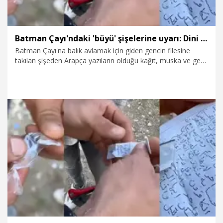
Batman Çayı'ndaki 'büyü' şişelerine uyarı: Dini sömürenlere inanmayın
Batman Çayı'na balık avlamak için giden gencin filesine
takılan şişeden Arapça yazıların olduğu kağıt, muska ve genç
bir kadının fotoğrafı çıktı. Aynı çayda benzer başka kağıtların
da bulunması üzerine, sosyal medyada paylaşılan ve
şişeden çıkanların 'büyü' olduğunu belirten yorumların
ardından, Diyanet-Sen Şube Başkanı Ahmet Cihan, uyarıda
bulundu. Cihan, "Dini sömüren bu gibi falcılara inanılmamalı.
Arapça rakamlar, yazılar, harfler yazıyorlar ki kimse
anlamasın. Bunlar asla herhangi bir şey ifade etmiyor" dedi.
31.01.2025
Video