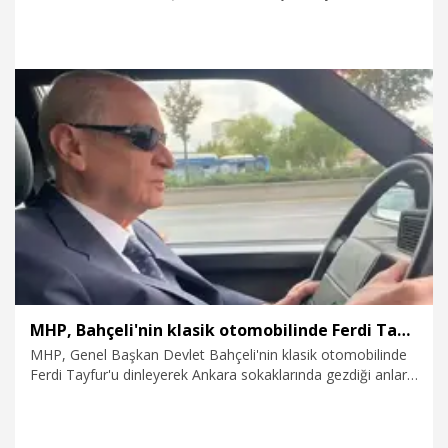
hayatını kaybetmesinin ardından 06 TCD 009 plakalı klasik
otomobilinin direksiyonuna geçip, trafiğe çıktı. Bahçeli,
trafikte seyir halindeyken Ferdi Tayfur'un 'Bu Bana Yeter'
şarkısını dinledi. Ferdi Tayfur'un şarkısı eşliğinde şehirde
gezerken çekilen video, MHP tarafından paylaşıldı. Videoda;
Bahçeli'nin parmağındaki yüzük, tespih ile otomobilin dikiz
aynasında asılı nazar boncuklu muska görüldü.
3.01.2025
Video
MHP, Bahçeli'nin klasik otomobilinde Ferdi Tayfur'u dinlediği anları paylaştı
MHP, Genel Başkan Devlet Bahçeli'nin klasik otomobilinde
Ferdi Tayfur'u dinleyerek Ankara sokaklarında gezdiği anları
paylaştı.