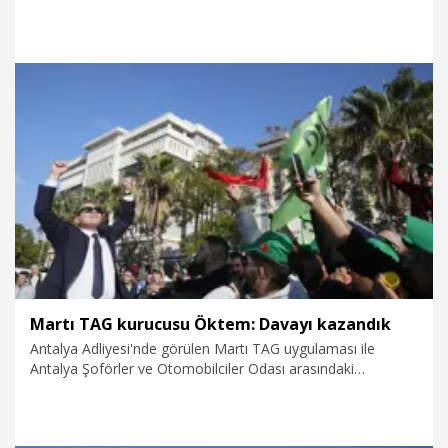
da yapan Spiro, Martı’nın gelecek planları ve stratejik
kararlarında destek olacak.
23.12.2024
Kurumsal
Martı TAG kurucusu Öktem: Davayı kazandık
Antalya Adliyesi'nde görülen Martı TAG uygulaması ile
Antalya Şoförler ve Otomobilciler Odası arasındaki
'kanunsuz' davası sonrası açıklama yapan Martı TAG
kurucusu Oğuz Alper Öktem, “Antalya'da taksiciler odasının
açtığı davada karar çıktı. Davayı biz kazandık. Hakim,