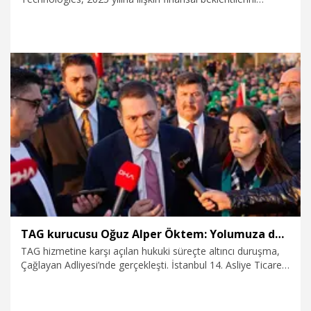
aşmayı öngördüğünü duyurarak 2026 yılına yönelik büyüme
hedeflerini açıkladı.
24.12.2025
Ekonomi
TAG kurucusu Oğuz Alper Öktem: Yolumuza devam ediyoruz
TAG hizmetine karşı açılan hukuki süreçte altıncı duruşma,
Çağlayan Adliyesi’nde gerçekleşti. İstanbul 14. Asliye Ticaret
Mahkemesi, duruşmayı eksik bulduğu bilirkişi raporu
gerekçesiyle bir kez daha erteledi. Duruşma sonrasında
konuşan TAG kurucusu Oğuz Alper Öktem, "Yolumuza