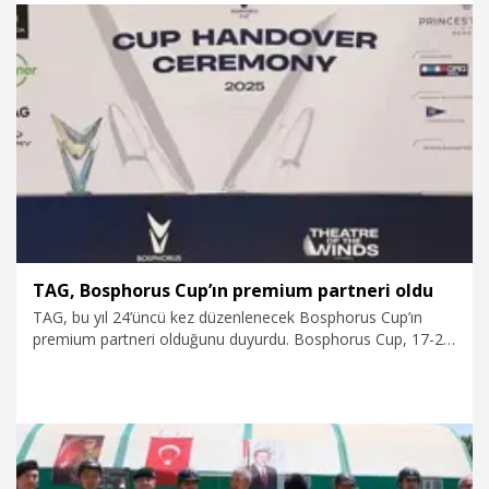
bir organizasyon. Boğazın büyüleyici atmosferinde
gerçekleşen bu yarış, kadim şehrimizi dünyaya tanıtıyor. Bu
büyük yolculuğun bir parçası olmaktan mutluluk duyuyoruz"
dedi.
22.09.2025
Spor
TAG, Bosphorus Cup’ın premium partneri oldu
TAG, bu yıl 24’üncü kez düzenlenecek Bosphorus Cup’ın
premium partneri olduğunu duyurdu. Bosphorus Cup, 17-20
Eylül tarihleri arasında 10 farklı ülkeden bin yelkenciyi ve 60
tekneyi İstanbul Boğaz’ında buluşturacak.