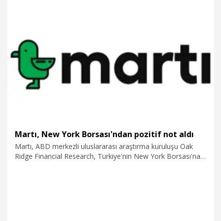
devam ediyoruz" dedi.
20.12.2025
Gündem
Martı, New York Borsası'ndan pozitif not aldı
Martı, ABD merkezli uluslararası araştırma kuruluşu Oak
Ridge Financial Research, Türkiye'nin New York Borsası'na
doğrudan kote olan teknoloji şirketi Martı Technologies
(NYSE: MRT) için yayımladığı analiz raporunda, 'AL'
tavsiyesini yineleyerek, 5 dolar hedef fiyat belirlediğini
duyurdu. Bu değerlendirmenin, kısa süre önce Benchmark
Equity Research'ün aynı yöndeki raporunun ardından
geldiğin bildirildi.