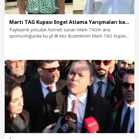
Martı TAG Kupası Engel Atlama Yarışmaları başladı
Paylaşımlı yolculuk hizmeti sunan Martı TAG’ın ana
sponsorluğunda bu yıl ilk kez düzenlenen Martı TAG Kupası
Engel Atlama Yarışmaları, Kemer Country Club’ta başladı.
Yarışmalar, farklı yaş grupları ve seviyelere göre
düzenlenecek 10 ayrı kategoride, iki gün boyunca sürecek.
Martı TAG Kupası, Türkiye binicilik tarihinde bugüne kadar
sunulan en yüksek ödül kategorisine sahip ve her yarışma
sonrasında gerçekleşen seremonilerde kupalar sahibini
buluyor.
24.05.2025
Spor