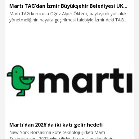
Martı TAG’dan İzmir Büyükşehir Belediyesi UKOME’ye 48 bin dilekçe
Martı TAG kurucusu Oğuz Alper Öktem, paylaşımlı yolculuk
yönetmeliğinin hayata geçirilmesi talebiyle İzmir deki TAG
destekçileri tarafından imzalanan 48 bin dilekçeyi, İzmir
Büyükşehir Belediyesi Ulaşım Koordinasyon Müdürlüğü’ne
teslim etti.
14.01.2026
Ekonomi
Martı'dan 2026'da iki katı gelir hedefi
New York Borsası'na kote teknoloji şirketi Martı
Technologies, 2025 yılına ilişkin finansal beklentilerini