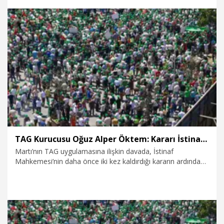
hedefleniyor. Böylece Martı’nın mevcut mobilite hizmetlerini
gelecekte sürücüsüz paylaşımlı araçlarla da genişletmesi
planlanıyor.
13.07.2026
Kurumsal
TAG Kurucusu Oğuz Alper Öktem: Kararı İstinaf Mahkemesi’ne taşıyoruz
Martı’nın TAG uygulamasına ilişkin davada, İstinaf
Mahkemesi’nin daha önce iki kez kaldırdığı kararın ardından
alt mahkeme yeniden karar verdi. Dosya üçüncü kez İstinaf
Mahkemesi’ne taşınıyor. Kararın üst mahkemeye
taşınacağını belirten TAG Kurucusu Öktem, “Davanın kısmen
kabul kısmen reddine karar verildi. 2024 yıllarında verilen
benzer karar, İstinaf Mahkemesi tarafından hatalı bulunarak
kaldırılmıştı. Bu kararı da yeniden İstinaf Mahkemesi’nin