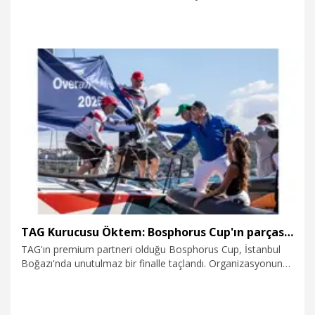
24.09.2025
Kurumsal
TAG Kurucusu Öktem: Bosphorus Cup'ın parçası olmaktan mutluluk duyuyoruz
TAG'ın premium partneri olduğu Bosphorus Cup, İstanbul
Boğazı'nda unutulmaz bir finalle taçlandı. Organizasyonun
son gününde TAG Kurucusu Oğuz Alper Öktem ve ORG
Sports Management Kurucusu Orhan Gorbon,
şampiyonlara kupalarını birlikte takdim etti.Öktem, "Değerli