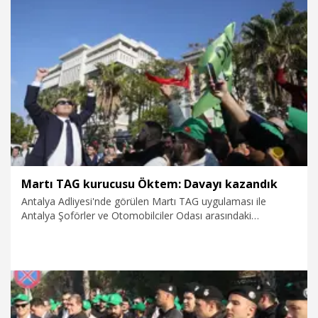
İstanbul'da bizim kazandığımız dava nedeniyle burada
yargılamanın gerek olmadığına karar verdi. Martı'nın önünde
artık kanuni bir engel kalmadı" dedi.
20.12.2024
Video
Martı TAG kurucusu Öktem: Davayı kazandık
Antalya Adliyesi'nde görülen Martı TAG uygulaması ile
Antalya Şoförler ve Otomobilciler Odası arasındaki
'kanunsuz' davası sonrası açıklama yapan Martı TAG
kurucusu Oğuz Alper Öktem, “Antalya'da taksiciler odasının
açtığı davada karar çıktı. Davayı biz kazandık. Hakim,
İstanbul'da bizim kazandığımız dava nedeniyle burada
yargılamanın gerek olmadığına karar verdi. Martı'nın önünde
artık kanuni bir engel kalmadı" dedi.