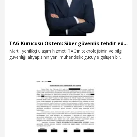
TAG Kurucusu Öktem: Siber güvenlik tehdit edilmemeli
Martı, yenilikçi ulaşım hizmeti TAG’ın teknolojisinin ve bilgi
güvenliği altyapısının yerli mühendislik gücüyle gelişen bir
ulaşım hizmeti olarak büyümesini hedefliyor. TAG’ın
kurucusu Oğuz Alper Öktem, “Global yatırımı ülkemize
taşıyor, Türkiye’de teknolojiye ve istihdama dönüştürüyoruz.
Ayrıca bu ülke insanın özellikle seyahat verilerinin içeride
kalması, insan ve yatırım sermayesinin sömürülmemesi ve
siber güvenliğin tehdit edilmemesi gerektiğine inanıyoruz”
dedi.
1.11.2025
Kurumsal