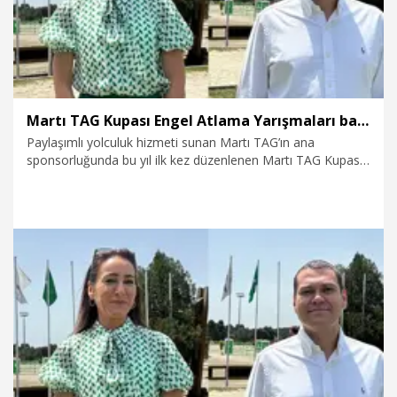
Martı TAG Kupası Engel Atlama Yarışmaları başladı
Paylaşımlı yolculuk hizmeti sunan Martı TAG’ın ana
sponsorluğunda bu yıl ilk kez düzenlenen Martı TAG Kupası
Engel Atlama Yarışmaları, Kemer Country Club’ta başladı.
Yarışmalar, farklı yaş grupları ve seviyelere göre
düzenlenecek 10 ayrı kategoride, iki gün boyunca sürecek.
Martı TAG Kupası, Türkiye binicilik tarihinde bugüne kadar
sunulan en yüksek ödül kategorisine sahip ve her yarışma
sonrasında gerçekleşen seremonilerde kupalar sahibini
buluyor.
24.05.2025
Video