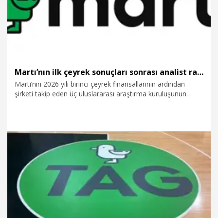
Martı’nın ilk çeyrek sonuçları sonrası analist raporları yukarı yönlü güncellendi
Martı’nın 2026 yılı birinci çeyrek finansallarının ardından
şirketi takip eden üç uluslararası araştırma kuruluşunun
raporlarını güncellediği aktarıldı. Güncellenen
değerlendirmelerde gelir büyümesi, hızla iyileşen marj yapısı
ve ölçeklenebilir iş modelinin ön plana çıktığı bildirildi.
3.06.2026
Ekonomi