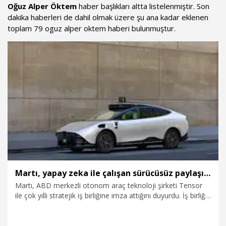
Oğuz Alper Öktem
haber başlıkları altta listelenmiştir. Son
dakika haberleri de dahil olmak üzere şu ana kadar eklenen
toplam 79 oguz alper oktem haberi bulunmuştur.
Martı, yapay zeka ile çalışan sürücüsüz paylaşımlı araç dönemini başlatıyor
Martı, ABD merkezli otonom araç teknoloji şirketi Tensor
ile çok yıllı stratejik iş birliğine imza attığını duyurdu. İş birliği
kapsamında Martı’nın, Tensor’un Seviye 4 otonom araçlarını
satın alarak bunları Türkiye genelindeki şehirlerde kendi
mobilite platformunda kademeli şekilde hizmete sunması