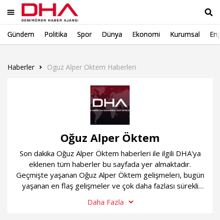
Gündem
Politika
Spor
Dünya
Ekonomi
Kurumsal
Eng
Ara
Haberler
Oguz Alper Oktem Haberleri
Oğuz Alper Öktem
Son dakika Oğuz Alper Öktem haberleri ile ilgili DHA'ya
eklenen tüm haberler bu sayfada yer almaktadır.
Geçmişte yaşanan Oğuz Alper Öktem gelişmeleri, bugün
yaşanan en flaş gelişmeler ve çok daha fazlası sürekli
güncel olan Oğuz Alper Öktem haber sayfamızda...
Daha Fazla