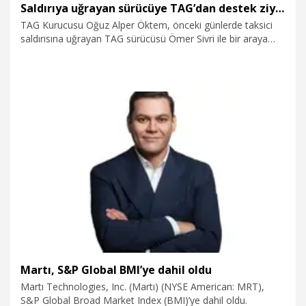
Saldırıya uğrayan sürücüye TAG’dan destek ziyareti
TAG Kurucusu Oğuz Alper Öktem, önceki günlerde taksici
saldırısına uğrayan TAG sürücüsü Ömer Sivri ile bir araya
geldi. Öktem, TAG olarak önceliğimiz her zaman
sürücülerimiz ve yolcularımızdır. Hiçbir emekçinin tehdit
edilmesine, şiddete maruz kalmasına izin vermeyeceğiz.
Tüm sürücülerimizin her zaman yanındayız” dedi.
2.10.2025
Kurumsal
Martı, S&P Global BMI’ye dahil oldu
Martı Technologies, Inc. (Martı) (NYSE American: MRT),
S&P Global Broad Market Index (BMI)’ye dahil oldu.