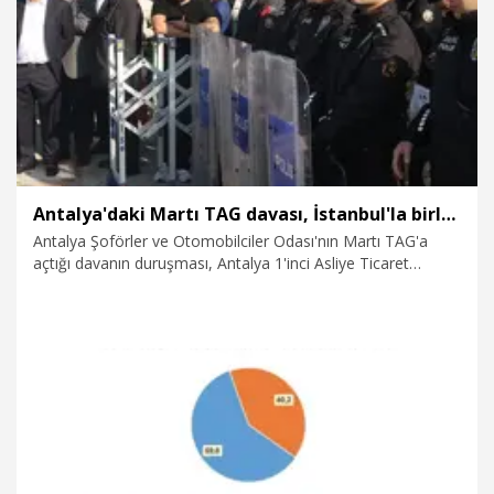
20.12.2024
Gündem
Antalya'daki Martı TAG davası, İstanbul'la birleştirildi
Antalya Şoförler ve Otomobilciler Odası'nın Martı TAG'a
açtığı davanın duruşması, Antalya 1'inci Asliye Ticaret
Mahkemesi'nde görüldü. Dava, İstanbul 14'üncü Asliye
Ticaret Mahkemesi'nde görülen dava ile birleştirildi.
20.12.2024
Gündem