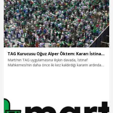
değerlendirmesine sunacağız” dedi.
24.06.2026
Video
TAG Kurucusu Oğuz Alper Öktem: Kararı İstinaf Mahkemesi’ne taşıyoruz
Martı’nın TAG uygulamasına ilişkin davada, İstinaf
Mahkemesi’nin daha önce iki kez kaldırdığı kararın ardından
alt mahkeme yeniden karar verdi. Dosya üçüncü kez İstinaf
Mahkemesi’ne taşınıyor. Kararın üst mahkemeye
taşınacağını belirten TAG Kurucusu Öktem, “Davanın kısmen
kabul kısmen reddine karar verildi. 2024 yıllarında verilen
benzer karar, İstinaf Mahkemesi tarafından hatalı bulunarak
kaldırılmıştı. Bu kararı da yeniden İstinaf Mahkemesi’nin
değerlendirmesine sunacağız” dedi.
24.06.2026
Gündem