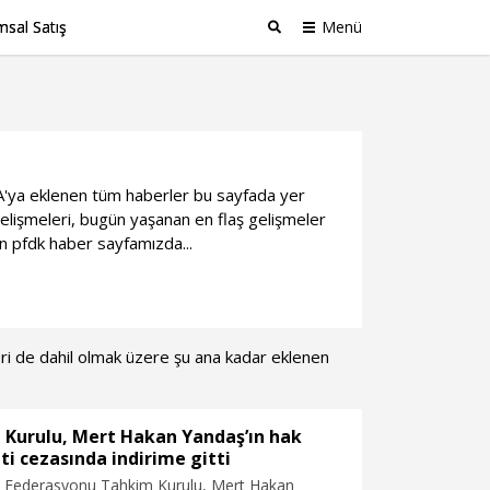
sal Satış
Menü
Ara
DHA'ya eklenen tüm haberler bu sayfada yer
elişmeleri, bugün yaşanan en flaş gelişmeler
an pfdk haber sayfamızda...
leri de dahil olmak üzere şu ana kadar eklenen
 Kurulu, Mert Hakan Yandaş’ın hak
i cezasında indirime gitti
l Federasyonu Tahkim Kurulu, Mert Hakan