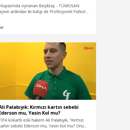
e Kupası’nda oynanan Beşiktaş - TÜMOSAN
ının ardından iki kulüp de Profesyonel Futbol
’na (PFDK) sevk edildi.
or
Ali Palabıyık: Kırmızı kartın sebebi
Ederson mu, Yasin Kol mu?
FIFA kokartlı eski hakem Ali Palabıyık, “Kırmızı
kartın sebebi Ederson mu, Yasin Kol mu? Onu