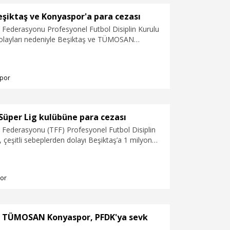
şiktaş ve Konyaspor'a para cezası
l Federasyonu Profesyonel Futbol Disiplin Kurulu
olayları nedeniyle Beşiktaş ve TÜMOSAN
plerine para cezası verdi.
por
Süper Lig kulübüne para cezası
l Federasyonu (TFF) Profesyonel Futbol Disiplin
 çeşitli sebeplerden dolayı Beşiktaş’a 1 milyon
alatasaray'a 1 milyon 460 bin TL, Zecorner
1 milyon 110 bin TL, Kocaelispor'a 1 milyon TL,
700 bin TL, Trabzonspor ile Hesap.com
or
ise 220'şer bin TL para cezası verdi.
e TÜMOSAN Konyaspor, PFDK'ya sevk