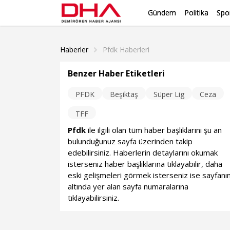
Gündem
Politika
Spo
Haberler
Pfdk Haberleri
Benzer Haber Etiketleri
PFDK
Beşiktaş
Süper Lig
Ceza
TFF
Pfdk
ile ilgili olan tüm haber başlıklarını şu an
bulunduğunuz sayfa üzerinden takip
edebilirsiniz. Haberlerin detaylarını okumak
isterseniz haber başlıklarına tıklayabilir, daha
eski gelişmeleri görmek isterseniz ise sayfanı
altında yer alan sayfa numaralarına
tıklayabilirsiniz.