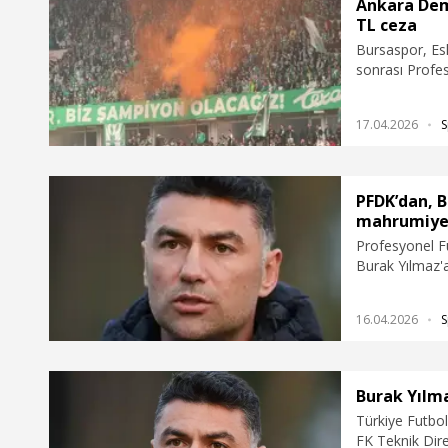
kulübümüz sosyal medyada bir fotoğraf paylaştı
Ankara Demi
ve iki tane de cümle vardı. Bizim ifade
TL ceza
özgürlüğümüzü engelleyecek şekilde yasak
Bursaspor, Es
olduğu için bizi ceza kuruluna verdiler. Ne vardı
sonrası Profes
orada? Bir şey yok. Hak ve adalet arıyoruz.
toplam 486 bin
Verdiğimiz her tepki ifade özgürlüğü sınırları
içinde” dedi.
17.04.2026
S
PFDK’dan, 
mahrumiyet
Profesyonel Fu
Burak Yılmaz'
verdi.
16.04.2026
S
Burak Yılma
Türkiye Futbo
FK Teknik Dir