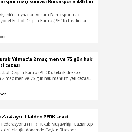
rspor maçı sonrası Bursaspor’a 486 bin
kişehir’de oynanan Ankara Demirspor maçı
yonel Futbol Disiplin Kurulu (PFDK) tarafından
 TL para cezasına çarptırıldı.
por
Burak Yılmaz'a 2 maç men ve 75 gün hak
i cezası
tbol Disiplin Kurulu (PFDK), teknik direktör
a 2 maç men ve 75 gün hak mahrumiyeti cezası
por
z’a 4 ayrı ihlalden PFDK sevki
l Federasyonu (TFF) Hukuk Müşavirliği, Gaziantep
ektörü olduğu dönemde Çaykur Rizespor