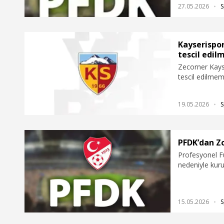
27.05.2026
S
Kayserispor
tescil edil
Zecorner Kayse
tescil edilmem
19.05.2026
S
PFDK’dan Z
Profesyonel Fu
nedeniyle kur
olunan disipli
15.05.2026
S