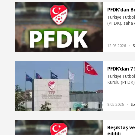
PFDK'dan Be
Türkiye Futbo
(PFDK), saha 
Konyaspor kulü
12.05.2026
S
PFDK’dan 7 
Türkiye Futbo
Kurulu (PFDK),
630 bin TL, G
Kayserispor'a 
Kasımpaşa'ya 
8.05.2026
Sp
Antalyaspor'a 
Beşiktaş v
edildi