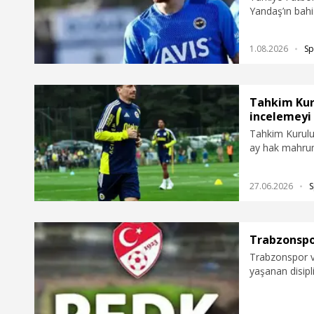
Yandaş’ın bahi
mahrumiyeti cez
1.08.2026
Sp
Tahkim Kur
incelemeyi
Tahkim Kurulu
ay hak mahrum
Hakan Yandaş'ı
karar verdi.
27.06.2026
S
Trabzonspor
Trabzonspor v
yaşanan disipli
Kurulu’na (PFD