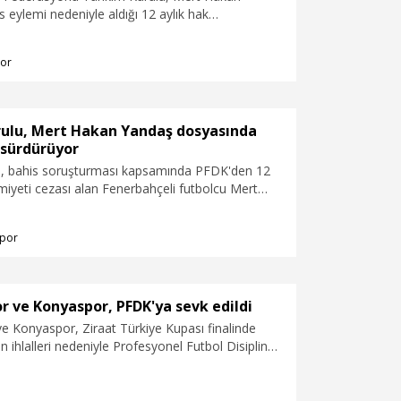
s eylemi nedeniyle aldığı 12 aylık hak
asının 6 aya indirildiğini açıkladı.
or
ulu, Mert Hakan Yandaş dosyasında
 sürdürüyor
, bahis soruşturması kapsamında PFDK'den 12
iyeti cezası alan Fenerbahçeli futbolcu Mert
n itirazına ilişkin dosyada incelemenin devamına
por
 ve Konyaspor, PFDK'ya sevk edildi
e Konyaspor, Ziraat Türkiye Kupası finalinde
n ihlalleri nedeniyle Profesyonel Futbol Disiplin
K) sevk edildi.