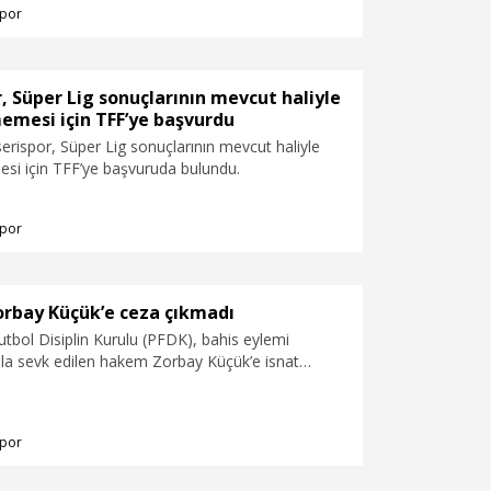
por
, Süper Lig sonuçlarının mevcut haliyle
memesi için TFF’ye başvurdu
rispor, Süper Lig sonuçlarının mevcut haliyle
esi için TFF’ye başvuruda bulundu.
por
orbay Küçük’e ceza çıkmadı
tbol Disiplin Kurulu (PFDK), bahis eylemi
ula sevk edilen hakem Zorbay Küçük’e isnat
n ihlalinin unsurları oluşmadığından ceza vermedi.
por