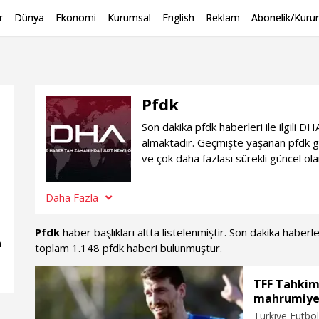
r
Dünya
Ekonomi
Kurumsal
English
Reklam
Abonelik/Kurum
Pfdk
Son dakika pfdk haberleri ile ilgili 
almaktadır. Geçmişte yaşanan pfdk g
ve çok daha fazlası sürekli güncel ol
Daha Fazla
Pfdk
haber başlıkları altta listelenmiştir. Son dakika haber
n
toplam 1.148 pfdk haberi bulunmuştur.
TFF Tahkim
mahrumiyet
Türkiye Futbo